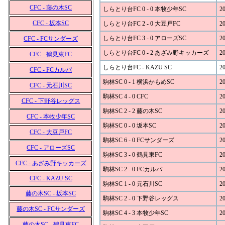
CFC - 藤の木SC
しらとり台FC 0 - 0 本牧少年SC
20
CFC - 坂本SC
しらとり台FC 2 - 0 大豆戸FC
20
しらとり台FC 3 - 0 アローズSC
20
CFC - FCサンダーズ
しらとり台FC 0 - 2 あざみ野キッカーズ
20
CFC - 鶴見東FC
しらとり台FC - KAZU SC
20
CFC - FCカルパ
駒林SC 0 - 1 横浜かもめSC
20
CFC - 元石川SC
駒林SC 4 - 0 CFC
20
CFC - 下野谷レッグス
駒林SC 2 - 2 藤の木SC
20
CFC - 本牧少年SC
駒林SC 0 - 0 坂本SC
20
CFC - 大豆戸FC
駒林SC 6 - 0 FCサンダーズ
20
CFC - アローズSC
駒林SC 3 - 0 鶴見東FC
20
CFC - あざみ野キッカーズ
駒林SC 2 - 0 FCカルパ
20
CFC - KAZU SC
駒林SC 1 - 0 元石川SC
20
藤の木SC - 坂本SC
駒林SC 2 - 0 下野谷レッグス
20
藤の木SC - FCサンダーズ
駒林SC 4 - 3 本牧少年SC
20
藤の木SC - 鶴見東FC