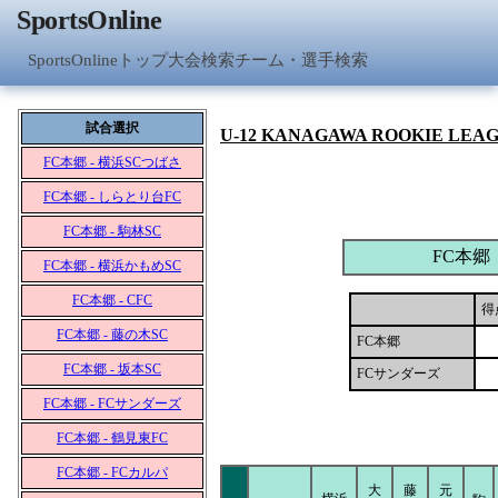
SportsOnline
SportsOnlineトップ
大会検索
チーム・選手検索
試合選択
U-12 KANAGAWA ROOKIE LEA
FC本郷 - 横浜SCつばさ
FC本郷 - しらとり台FC
FC本郷 - 駒林SC
FC本郷
FC本郷 - 横浜かもめSC
FC本郷 - CFC
得
FC本郷 - 藤の木SC
FC本郷
FC本郷 - 坂本SC
FCサンダーズ
FC本郷 - FCサンダーズ
FC本郷 - 鶴見東FC
FC本郷 - FCカルパ
大
藤
元