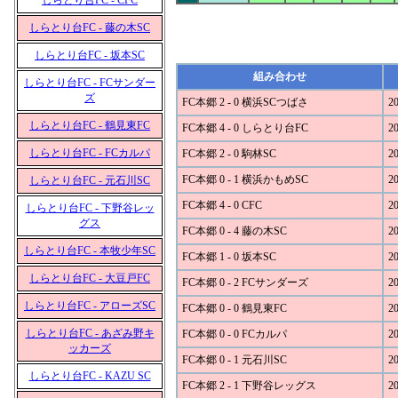
しらとり台FC - CFC
しらとり台FC - 藤の木SC
しらとり台FC - 坂本SC
組み合わせ
しらとり台FC - FCサンダー
ズ
FC本郷 2 - 0 横浜SCつばさ
20
しらとり台FC - 鶴見東FC
FC本郷 4 - 0 しらとり台FC
20
しらとり台FC - FCカルパ
FC本郷 2 - 0 駒林SC
20
FC本郷 0 - 1 横浜かもめSC
20
しらとり台FC - 元石川SC
FC本郷 4 - 0 CFC
20
しらとり台FC - 下野谷レッ
グス
FC本郷 0 - 4 藤の木SC
20
しらとり台FC - 本牧少年SC
FC本郷 1 - 0 坂本SC
20
しらとり台FC - 大豆戸FC
FC本郷 0 - 2 FCサンダーズ
20
しらとり台FC - アローズSC
FC本郷 0 - 0 鶴見東FC
20
しらとり台FC - あざみ野キ
FC本郷 0 - 0 FCカルパ
20
ッカーズ
FC本郷 0 - 1 元石川SC
20
しらとり台FC - KAZU SC
FC本郷 2 - 1 下野谷レッグス
20