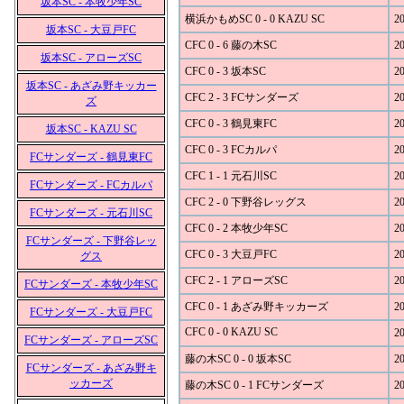
坂本SC - 本牧少年SC
横浜かもめSC 0 - 0 KAZU SC
20
坂本SC - 大豆戸FC
CFC 0 - 6 藤の木SC
20
坂本SC - アローズSC
CFC 0 - 3 坂本SC
20
坂本SC - あざみ野キッカー
CFC 2 - 3 FCサンダーズ
20
ズ
CFC 0 - 3 鶴見東FC
20
坂本SC - KAZU SC
CFC 0 - 3 FCカルパ
20
FCサンダーズ - 鶴見東FC
CFC 1 - 1 元石川SC
20
FCサンダーズ - FCカルパ
CFC 2 - 0 下野谷レッグス
20
FCサンダーズ - 元石川SC
CFC 0 - 2 本牧少年SC
20
FCサンダーズ - 下野谷レッ
CFC 0 - 3 大豆戸FC
20
グス
CFC 2 - 1 アローズSC
20
FCサンダーズ - 本牧少年SC
CFC 0 - 1 あざみ野キッカーズ
20
FCサンダーズ - 大豆戸FC
CFC 0 - 0 KAZU SC
20
FCサンダーズ - アローズSC
藤の木SC 0 - 0 坂本SC
20
FCサンダーズ - あざみ野キ
ッカーズ
藤の木SC 0 - 1 FCサンダーズ
20