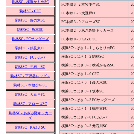
駒林SC - 横浜かもめSC
FC本郷 3 - 2 本牧少年SC
20
駒林SC - CFC
FC本郷 1 - 3 大豆戸FC
20
駒林SC - 藤の木SC
FC本郷 3 - 0 アローズSC
20
駒林SC - 坂本SC
FC本郷 2 - 0 あざみ野キッカーズ
20
駒林SC - FCサンダーズ
FC本郷 0 - 0 KAZU SC
20
横浜SCつばさ 1 - 1 しらとり台FC
20
駒林SC - 鶴見東FC
横浜SCつばさ 1 - 2 駒林SC
20
駒林SC - FCカルパ
横浜SCつばさ 0 - 3 横浜かもめSC
20
駒林SC - 元石川SC
横浜SCつばさ 1 - 0 CFC
20
駒林SC - 下野谷レッグス
横浜SCつばさ 0 - 1 藤の木SC
20
駒林SC - 本牧少年SC
横浜SCつばさ 0 - 1 坂本SC
20
駒林SC - 大豆戸FC
横浜SCつばさ 0 - 3 FCサンダーズ
20
駒林SC - アローズSC
横浜SCつばさ 1 - 1 鶴見東FC
20
駒林SC - あざみ野キッカー
横浜SCつばさ 2 - 0 FCカルパ
20
ズ
横浜SCつばさ 0 - 3 元石川SC
20
駒林SC - KAZU SC