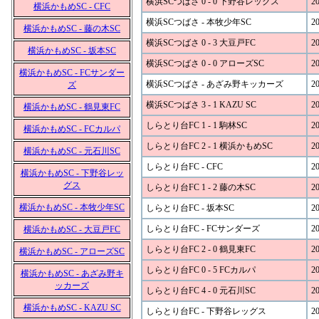
横浜SCつばさ 0 - 0 下野谷レッグス
20
横浜かもめSC - CFC
横浜SCつばさ - 本牧少年SC
20
横浜かもめSC - 藤の木SC
横浜SCつばさ 0 - 3 大豆戸FC
20
横浜かもめSC - 坂本SC
横浜SCつばさ 0 - 0 アローズSC
20
横浜かもめSC - FCサンダー
横浜SCつばさ - あざみ野キッカーズ
20
ズ
横浜SCつばさ 3 - 1 KAZU SC
20
横浜かもめSC - 鶴見東FC
しらとり台FC 1 - 1 駒林SC
20
横浜かもめSC - FCカルパ
しらとり台FC 2 - 1 横浜かもめSC
20
横浜かもめSC - 元石川SC
しらとり台FC - CFC
20
横浜かもめSC - 下野谷レッ
グス
しらとり台FC 1 - 2 藤の木SC
20
横浜かもめSC - 本牧少年SC
しらとり台FC - 坂本SC
20
しらとり台FC - FCサンダーズ
20
横浜かもめSC - 大豆戸FC
しらとり台FC 2 - 0 鶴見東FC
20
横浜かもめSC - アローズSC
しらとり台FC 0 - 5 FCカルパ
20
横浜かもめSC - あざみ野キ
ッカーズ
しらとり台FC 4 - 0 元石川SC
20
横浜かもめSC - KAZU SC
しらとり台FC - 下野谷レッグス
20