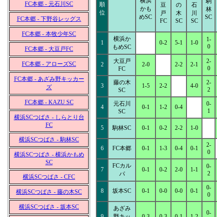
横浜
駒
FC本郷 - 元石川SC
順
豆
の
石
かも
林
位
戸
木
川
めSC
SC
FC本郷 - 下野谷レッグス
FC
SC
SC
FC本郷 - 本牧少年SC
横浜か
1-
1
0-2
5-1
1-0
0
もめSC
FC本郷 - 大豆戸FC
大豆戸
2-
FC本郷 - アローズSC
2
2-0
2-2
2-1
0
FC
FC本郷 - あざみ野キッカー
藤の木
2-
3
1-5
2-2
4-0
ズ
2
SC
FC本郷 - KAZU SC
元石川
0-
4
0-1
1-2
0-4
1
SC
横浜SCつばさ - しらとり台
FC
5
駒林SC
0-1
0-2
2-2
1-0
横浜SCつばさ - 駒林SC
2-
6
FC本郷
0-1
1-3
0-4
0-1
0
横浜SCつばさ - 横浜かもめ
SC
FCカル
0-
7
0-1
0-2
2-0
1-1
2
パ
横浜SCつばさ - CFC
0-
8
坂本SC
0-1
0-0
0-0
0-1
横浜SCつばさ - 藤の木SC
0
横浜SCつばさ - 坂本SC
あざみ
0-
9
野キッ
0-3
0-3
0-1
1-2