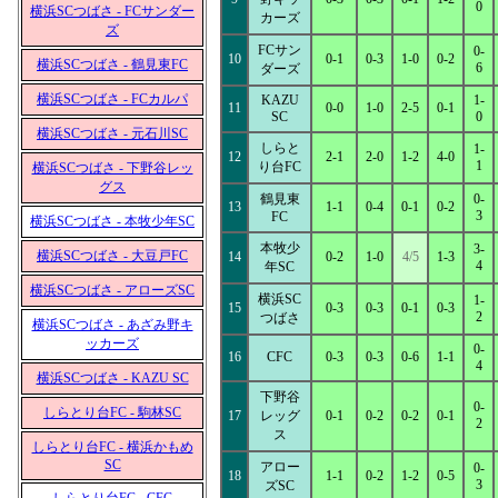
0
横浜SCつばさ - FCサンダー
カーズ
ズ
FCサン
0-
10
0-1
0-3
1-0
0-2
横浜SCつばさ - 鶴見東FC
6
ダーズ
横浜SCつばさ - FCカルパ
KAZU
1-
11
0-0
1-0
2-5
0-1
SC
0
横浜SCつばさ - 元石川SC
しらと
1-
12
2-1
2-0
1-2
4-0
1
り台FC
横浜SCつばさ - 下野谷レッ
グス
鶴見東
0-
13
1-1
0-4
0-1
0-2
3
FC
横浜SCつばさ - 本牧少年SC
本牧少
3-
横浜SCつばさ - 大豆戸FC
14
0-2
1-0
4/5
1-3
4
年SC
横浜SCつばさ - アローズSC
横浜SC
1-
15
0-3
0-3
0-1
0-3
2
つばさ
横浜SCつばさ - あざみ野キ
ッカーズ
0-
16
CFC
0-3
0-3
0-6
1-1
4
横浜SCつばさ - KAZU SC
下野谷
0-
しらとり台FC - 駒林SC
17
レッグ
0-1
0-2
0-2
0-1
2
ス
しらとり台FC - 横浜かもめ
SC
アロー
0-
18
1-1
0-2
1-2
0-5
3
ズSC