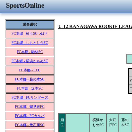
SportsOnline
試合選択
U-12 KANAGAWA ROOKIE LEA
FC本郷 - 横浜SCつばさ
FC本郷 - しらとり台FC
FC本郷 - 駒林SC
FC本郷 - 横浜かもめSC
FC本郷 - CFC
FC本郷 - 藤の木SC
FC本郷 - 坂本SC
FC本郷 - FCサンダーズ
FC本郷 - 鶴見東FC
FC本郷 - FCカルパ
順
横浜か
大豆
藤の
FC本郷 - 元石川SC
位
もめSC
戸FC
木SC