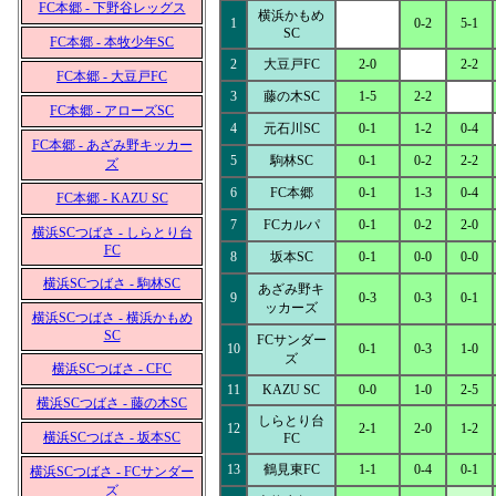
FC本郷 - 下野谷レッグス
横浜かもめ
1
0-2
5-1
SC
FC本郷 - 本牧少年SC
2
大豆戸FC
2-0
2-2
FC本郷 - 大豆戸FC
3
藤の木SC
1-5
2-2
FC本郷 - アローズSC
4
元石川SC
0-1
1-2
0-4
FC本郷 - あざみ野キッカー
5
駒林SC
0-1
0-2
2-2
ズ
6
FC本郷
0-1
1-3
0-4
FC本郷 - KAZU SC
7
FCカルパ
0-1
0-2
2-0
横浜SCつばさ - しらとり台
FC
8
坂本SC
0-1
0-0
0-0
横浜SCつばさ - 駒林SC
あざみ野キ
9
0-3
0-3
0-1
ッカーズ
横浜SCつばさ - 横浜かもめ
SC
FCサンダー
10
0-1
0-3
1-0
ズ
横浜SCつばさ - CFC
11
KAZU SC
0-0
1-0
2-5
横浜SCつばさ - 藤の木SC
しらとり台
12
2-1
2-0
1-2
横浜SCつばさ - 坂本SC
FC
13
鶴見東FC
1-1
0-4
0-1
横浜SCつばさ - FCサンダー
ズ