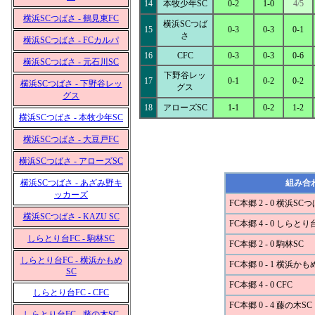
14
本牧少年SC
0-2
1-0
4/5
横浜SCつばさ - 鶴見東FC
横浜SCつば
15
0-3
0-3
0-1
さ
横浜SCつばさ - FCカルパ
16
CFC
0-3
0-3
0-6
横浜SCつばさ - 元石川SC
下野谷レッ
17
0-1
0-2
0-2
横浜SCつばさ - 下野谷レッ
グス
グス
18
アローズSC
1-1
0-2
1-2
横浜SCつばさ - 本牧少年SC
横浜SCつばさ - 大豆戸FC
横浜SCつばさ - アローズSC
横浜SCつばさ - あざみ野キ
組み合
ッカーズ
FC本郷 2 - 0 横浜SC
横浜SCつばさ - KAZU SC
FC本郷 4 - 0 しらとり
しらとり台FC - 駒林SC
FC本郷 2 - 0 駒林SC
しらとり台FC - 横浜かもめ
FC本郷 0 - 1 横浜かも
SC
FC本郷 4 - 0 CFC
しらとり台FC - CFC
FC本郷 0 - 4 藤の木SC
しらとり台FC - 藤の木SC