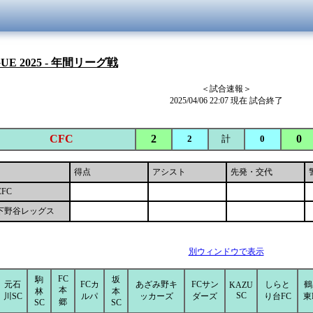
GUE 2025 - 年間リーグ戦
＜試合速報＞
2025/04/06 22:07 現在 試合終了
CFC
2
0
2
計
0
得点
アシスト
先発・交代
CFC
下野谷レッグス
別ウィンドウで表示
FC
駒
坂
元石
FCカ
あざみ野キ
FCサン
しらと
鶴
KAZU
本
林
本
SC
川SC
ルパ
ッカーズ
ダーズ
り台FC
東
郷
SC
SC