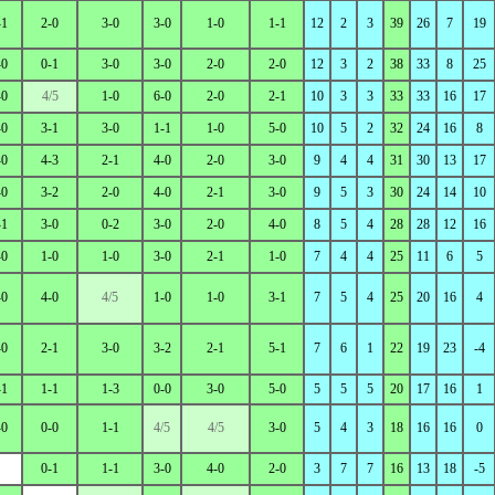
-1
2-0
3-0
3-0
1-0
1-1
12
2
3
39
26
7
19
-0
0-1
3-0
3-0
2-0
2-0
12
3
2
38
33
8
25
-0
4/5
1-0
6-0
2-0
2-1
10
3
3
33
33
16
17
-0
3-1
3-0
1-1
1-0
5-0
10
5
2
32
24
16
8
-0
4-3
2-1
4-0
2-0
3-0
9
4
4
31
30
13
17
-0
3-2
2-0
4-0
2-1
3-0
9
5
3
30
24
14
10
-1
3-0
0-2
3-0
2-0
4-0
8
5
4
28
28
12
16
-0
1-0
1-0
3-0
2-1
1-0
7
4
4
25
11
6
5
-0
4-0
4/5
1-0
1-0
3-1
7
5
4
25
20
16
4
-0
2-1
3-0
3-2
2-1
5-1
7
6
1
22
19
23
-4
-1
1-1
1-3
0-0
3-0
5-0
5
5
5
20
17
16
1
-0
0-0
1-1
4/5
4/5
3-0
5
4
3
18
16
16
0
0-1
1-1
3-0
4-0
2-0
3
7
7
16
13
18
-5