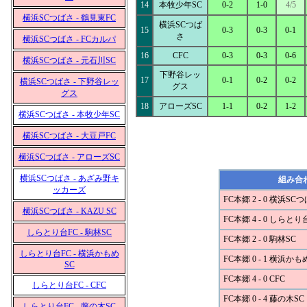
14
本牧少年SC
0-2
1-0
4/5
横浜SCつばさ - 鶴見東FC
横浜SCつば
15
0-3
0-3
0-1
さ
横浜SCつばさ - FCカルパ
16
CFC
0-3
0-3
0-6
横浜SCつばさ - 元石川SC
下野谷レッ
17
0-1
0-2
0-2
横浜SCつばさ - 下野谷レッ
グス
グス
18
アローズSC
1-1
0-2
1-2
横浜SCつばさ - 本牧少年SC
横浜SCつばさ - 大豆戸FC
横浜SCつばさ - アローズSC
横浜SCつばさ - あざみ野キ
組み合
ッカーズ
FC本郷 2 - 0 横浜SC
横浜SCつばさ - KAZU SC
FC本郷 4 - 0 しらとり
しらとり台FC - 駒林SC
FC本郷 2 - 0 駒林SC
しらとり台FC - 横浜かもめ
FC本郷 0 - 1 横浜かも
SC
FC本郷 4 - 0 CFC
しらとり台FC - CFC
FC本郷 0 - 4 藤の木SC
しらとり台FC - 藤の木SC