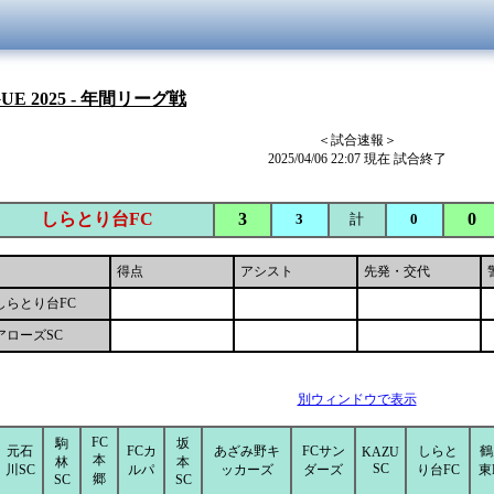
GUE 2025 - 年間リーグ戦
＜試合速報＞
2025/04/06 22:07 現在 試合終了
しらとり台FC
3
0
3
計
0
得点
アシスト
先発・交代
しらとり台FC
アローズSC
別ウィンドウで表示
FC
駒
坂
元石
FCカ
あざみ野キ
FCサン
しらと
鶴
KAZU
本
林
本
SC
川SC
ルパ
ッカーズ
ダーズ
り台FC
東
郷
SC
SC