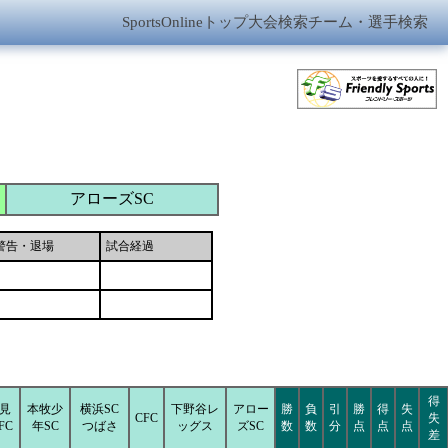
SportsOnlineトップ
大会検索
チーム・選手検索
アローズSC
警告・退場
試合経過
得
見
本牧少
横浜SC
下野谷レ
アロー
勝
負
引
勝
得
失
CFC
失
FC
年SC
つばさ
ッグス
ズSC
数
数
分
点
点
点
差