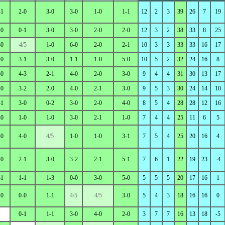
-1
2-0
3-0
3-0
1-0
1-1
12
2
3
39
26
7
19
-0
0-1
3-0
3-0
2-0
2-0
12
3
2
38
33
8
25
-0
4/5
1-0
6-0
2-0
2-1
10
3
3
33
33
16
17
-0
3-1
3-0
1-1
1-0
5-0
10
5
2
32
24
16
8
-0
4-3
2-1
4-0
2-0
3-0
9
4
4
31
30
13
17
-0
3-2
2-0
4-0
2-1
3-0
9
5
3
30
24
14
10
-1
3-0
0-2
3-0
2-0
4-0
8
5
4
28
28
12
16
-0
1-0
1-0
3-0
2-1
1-0
7
4
4
25
11
6
5
-0
4-0
4/5
1-0
1-0
3-1
7
5
4
25
20
16
4
-0
2-1
3-0
3-2
2-1
5-1
7
6
1
22
19
23
-4
-1
1-1
1-3
0-0
3-0
5-0
5
5
5
20
17
16
1
-0
0-0
1-1
4/5
4/5
3-0
5
4
3
18
16
16
0
0-1
1-1
3-0
4-0
2-0
3
7
7
16
13
18
-5