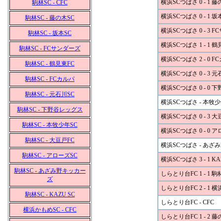
横浜SCつばさ 0 - 1 藤
駒林SC - CFC
横浜SCつばさ 0 - 1 坂
駒林SC - 藤の木SC
横浜SCつばさ 0 - 3 
駒林SC - 坂本SC
横浜SCつばさ 1 - 1 鶴
駒林SC - FCサンダーズ
横浜SCつばさ 2 - 0 F
駒林SC - 鶴見東FC
横浜SCつばさ 0 - 3 元
駒林SC - FCカルパ
横浜SCつばさ 0 - 0
駒林SC - 元石川SC
横浜SCつばさ - 本牧少
駒林SC - 下野谷レッグス
横浜SCつばさ 0 - 3 大
駒林SC - 本牧少年SC
横浜SCつばさ 0 - 0 
駒林SC - 大豆戸FC
横浜SCつばさ - あざ
駒林SC - アローズSC
横浜SCつばさ 3 - 1 KA
駒林SC - あざみ野キッカー
しらとり台FC 1 - 1 駒
ズ
しらとり台FC 2 - 1 
駒林SC - KAZU SC
しらとり台FC - CFC
横浜かもめSC - CFC
しらとり台FC 1 - 2 藤