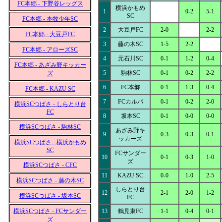
FC本郷 - 下野谷レッグス
横浜かもめ
1
0-2
5-1
SC
FC本郷 - 本牧少年SC
2
大豆戸FC
2-0
2-2
FC本郷 - 大豆戸FC
3
藤の木SC
1-5
2-2
FC本郷 - アローズSC
4
元石川SC
0-1
1-2
0-4
FC本郷 - あざみ野キッカー
5
駒林SC
0-1
0-2
2-2
ズ
6
FC本郷
0-1
1-3
0-4
FC本郷 - KAZU SC
7
FCカルパ
0-1
0-2
2-0
横浜SCつばさ - しらとり台
FC
8
坂本SC
0-1
0-0
0-0
横浜SCつばさ - 駒林SC
あざみ野キ
9
0-3
0-3
0-1
ッカーズ
横浜SCつばさ - 横浜かもめ
SC
FCサンダー
10
0-1
0-3
1-0
ズ
横浜SCつばさ - CFC
11
KAZU SC
0-0
1-0
2-5
横浜SCつばさ - 藤の木SC
しらとり台
12
2-1
2-0
1-2
横浜SCつばさ - 坂本SC
FC
横浜SCつばさ - FCサンダー
13
鶴見東FC
1-1
0-4
0-1
ズ