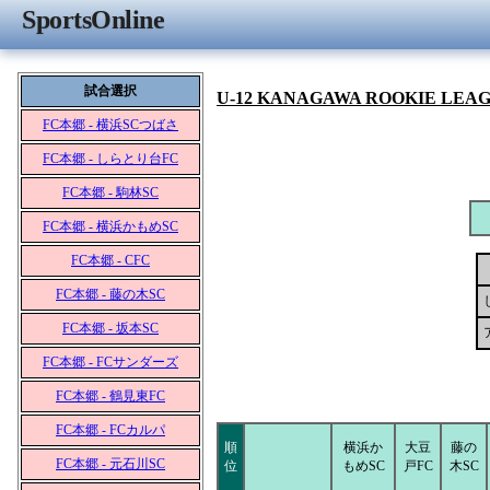
SportsOnline
試合選択
U-12 KANAGAWA ROOKIE LEA
FC本郷 - 横浜SCつばさ
FC本郷 - しらとり台FC
FC本郷 - 駒林SC
FC本郷 - 横浜かもめSC
FC本郷 - CFC
FC本郷 - 藤の木SC
FC本郷 - 坂本SC
FC本郷 - FCサンダーズ
FC本郷 - 鶴見東FC
FC本郷 - FCカルパ
順
横浜か
大豆
藤の
FC本郷 - 元石川SC
位
もめSC
戸FC
木SC