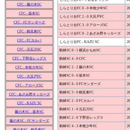
CFC - 藤の木SC
しらとり台FC 0 - 0 本牧少年SC
20
CFC - 坂本SC
しらとり台FC 2 - 0 大豆戸FC
20
CFC - FCサンダーズ
しらとり台FC 3 - 0 アローズSC
20
CFC - 鶴見東FC
しらとり台FC 0 - 2 あざみ野キッカーズ
20
CFC - FCカルパ
しらとり台FC - KAZU SC
20
CFC - 元石川SC
駒林SC 0 - 1 横浜かもめSC
20
CFC - 下野谷レッグス
駒林SC 4 - 0 CFC
20
駒林SC 2 - 2 藤の木SC
20
CFC - 本牧少年SC
駒林SC 0 - 0 坂本SC
20
CFC - 大豆戸FC
駒林SC 6 - 0 FCサンダーズ
20
CFC - アローズSC
駒林SC 3 - 0 鶴見東FC
20
CFC - あざみ野キッカーズ
駒林SC 2 - 0 FCカルパ
20
CFC - KAZU SC
駒林SC 1 - 0 元石川SC
20
藤の木SC - 坂本SC
駒林SC 2 - 0 下野谷レッグス
20
藤の木SC - FCサンダーズ
駒林SC 4 - 3 本牧少年SC
20
藤の木SC - 鶴見東FC