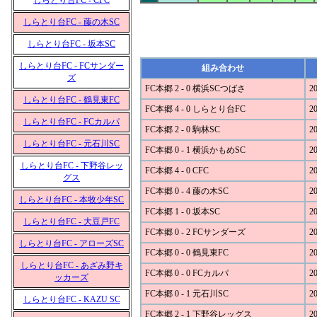
しらとり台FC - CFC
しらとり台FC - 藤の木SC
しらとり台FC - 坂本SC
しらとり台FC - FCサンダー
組み合わせ
ズ
FC本郷 2 - 0 横浜SCつばさ
20
しらとり台FC - 鶴見東FC
FC本郷 4 - 0 しらとり台FC
20
しらとり台FC - FCカルパ
FC本郷 2 - 0 駒林SC
20
しらとり台FC - 元石川SC
FC本郷 0 - 1 横浜かもめSC
20
しらとり台FC - 下野谷レッ
FC本郷 4 - 0 CFC
20
グス
FC本郷 0 - 4 藤の木SC
20
しらとり台FC - 本牧少年SC
FC本郷 1 - 0 坂本SC
20
しらとり台FC - 大豆戸FC
FC本郷 0 - 2 FCサンダーズ
20
しらとり台FC - アローズSC
FC本郷 0 - 0 鶴見東FC
20
しらとり台FC - あざみ野キ
FC本郷 0 - 0 FCカルパ
20
ッカーズ
FC本郷 0 - 1 元石川SC
20
しらとり台FC - KAZU SC
FC本郷 2 - 1 下野谷レッグス
20