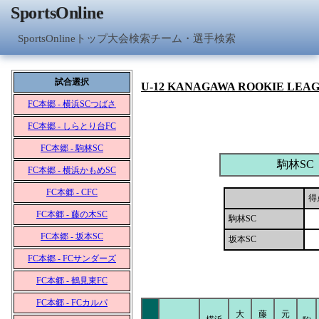
SportsOnline
SportsOnlineトップ
大会検索
チーム・選手検索
試合選択
U-12 KANAGAWA ROOKIE LEA
FC本郷 - 横浜SCつばさ
FC本郷 - しらとり台FC
FC本郷 - 駒林SC
駒林SC
FC本郷 - 横浜かもめSC
FC本郷 - CFC
得
FC本郷 - 藤の木SC
駒林SC
FC本郷 - 坂本SC
坂本SC
FC本郷 - FCサンダーズ
FC本郷 - 鶴見東FC
FC本郷 - FCカルパ
大
藤
元