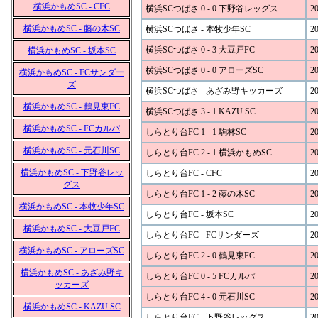
横浜かもめSC - CFC
横浜SCつばさ 0 - 0 下野谷レッグス
20
横浜かもめSC - 藤の木SC
横浜SCつばさ - 本牧少年SC
20
横浜SCつばさ 0 - 3 大豆戸FC
20
横浜かもめSC - 坂本SC
横浜SCつばさ 0 - 0 アローズSC
20
横浜かもめSC - FCサンダー
ズ
横浜SCつばさ - あざみ野キッカーズ
20
横浜かもめSC - 鶴見東FC
横浜SCつばさ 3 - 1 KAZU SC
20
横浜かもめSC - FCカルパ
しらとり台FC 1 - 1 駒林SC
20
横浜かもめSC - 元石川SC
しらとり台FC 2 - 1 横浜かもめSC
20
横浜かもめSC - 下野谷レッ
しらとり台FC - CFC
20
グス
しらとり台FC 1 - 2 藤の木SC
20
横浜かもめSC - 本牧少年SC
しらとり台FC - 坂本SC
20
横浜かもめSC - 大豆戸FC
しらとり台FC - FCサンダーズ
20
横浜かもめSC - アローズSC
しらとり台FC 2 - 0 鶴見東FC
20
横浜かもめSC - あざみ野キ
しらとり台FC 0 - 5 FCカルパ
20
ッカーズ
しらとり台FC 4 - 0 元石川SC
20
横浜かもめSC - KAZU SC
しらとり台FC - 下野谷レッグス
20