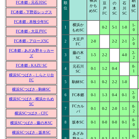
横浜
駒
FC本郷 - 元石川SC
順
豆
の
石
かも
林
位
戸
木
川
めSC
SC
FC本郷 - 下野谷レッグス
FC
SC
SC
FC本郷 - 本牧少年SC
横浜か
1-
1
0-2
5-1
1-0
0
もめSC
FC本郷 - 大豆戸FC
大豆戸
2-
FC本郷 - アローズSC
2
2-0
2-2
2-1
0
FC
FC本郷 - あざみ野キッカー
藤の木
2-
3
1-5
2-2
4-0
ズ
2
SC
FC本郷 - KAZU SC
元石川
0-
4
0-1
1-2
0-4
1
SC
横浜SCつばさ - しらとり台
FC
5
駒林SC
0-1
0-2
2-2
1-0
横浜SCつばさ - 駒林SC
2-
6
FC本郷
0-1
1-3
0-4
0-1
0
横浜SCつばさ - 横浜かもめ
SC
FCカル
0-
7
0-1
0-2
2-0
1-1
2
パ
横浜SCつばさ - CFC
0-
8
坂本SC
0-1
0-0
0-0
0-1
横浜SCつばさ - 藤の木SC
0
横浜SCつばさ - 坂本SC
あざみ
0-
9
野キッ
0-3
0-3
0-1
1-2