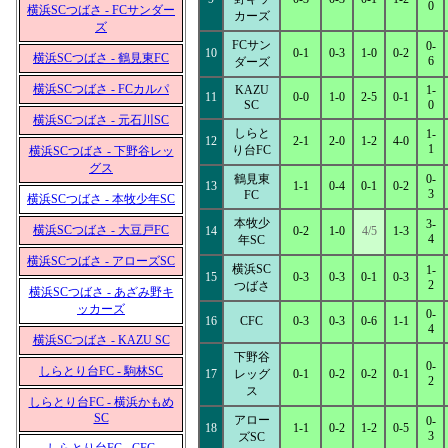
0
横浜SCつばさ - FCサンダー
カーズ
ズ
FCサン
0-
10
0-1
0-3
1-0
0-2
横浜SCつばさ - 鶴見東FC
6
ダーズ
横浜SCつばさ - FCカルパ
KAZU
1-
11
0-0
1-0
2-5
0-1
SC
0
横浜SCつばさ - 元石川SC
しらと
1-
12
2-1
2-0
1-2
4-0
1
り台FC
横浜SCつばさ - 下野谷レッ
グス
鶴見東
0-
13
1-1
0-4
0-1
0-2
3
FC
横浜SCつばさ - 本牧少年SC
本牧少
3-
横浜SCつばさ - 大豆戸FC
14
0-2
1-0
4/5
1-3
4
年SC
横浜SCつばさ - アローズSC
横浜SC
1-
15
0-3
0-3
0-1
0-3
2
つばさ
横浜SCつばさ - あざみ野キ
ッカーズ
0-
16
CFC
0-3
0-3
0-6
1-1
4
横浜SCつばさ - KAZU SC
下野谷
0-
しらとり台FC - 駒林SC
17
レッグ
0-1
0-2
0-2
0-1
2
ス
しらとり台FC - 横浜かもめ
SC
アロー
0-
18
1-1
0-2
1-2
0-5
3
ズSC