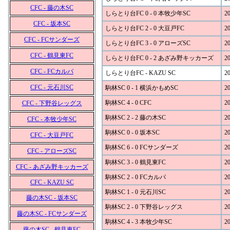
CFC - 藤の木SC
しらとり台FC 0 - 0 本牧少年SC
20
CFC - 坂本SC
しらとり台FC 2 - 0 大豆戸FC
20
CFC - FCサンダーズ
しらとり台FC 3 - 0 アローズSC
20
CFC - 鶴見東FC
しらとり台FC 0 - 2 あざみ野キッカーズ
20
CFC - FCカルパ
しらとり台FC - KAZU SC
20
CFC - 元石川SC
駒林SC 0 - 1 横浜かもめSC
20
駒林SC 4 - 0 CFC
20
CFC - 下野谷レッグス
駒林SC 2 - 2 藤の木SC
20
CFC - 本牧少年SC
駒林SC 0 - 0 坂本SC
20
CFC - 大豆戸FC
駒林SC 6 - 0 FCサンダーズ
20
CFC - アローズSC
駒林SC 3 - 0 鶴見東FC
20
CFC - あざみ野キッカーズ
駒林SC 2 - 0 FCカルパ
20
CFC - KAZU SC
駒林SC 1 - 0 元石川SC
20
藤の木SC - 坂本SC
駒林SC 2 - 0 下野谷レッグス
20
藤の木SC - FCサンダーズ
駒林SC 4 - 3 本牧少年SC
20
藤の木SC - 鶴見東FC