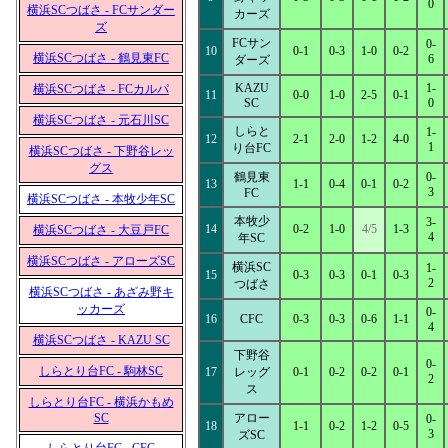
0
横浜SCつばさ - FCサンダー
カーズ
ズ
FCサン
0-
10
0-1
0-3
1-0
0-2
横浜SCつばさ - 鶴見東FC
6
ダーズ
KAZU
1-
横浜SCつばさ - FCカルパ
11
0-0
1-0
2-5
0-1
SC
0
横浜SCつばさ - 元石川SC
しらと
1-
12
2-1
2-0
1-2
4-0
1
り台FC
横浜SCつばさ - 下野谷レッ
グス
鶴見東
0-
13
1-1
0-4
0-1
0-2
3
FC
横浜SCつばさ - 本牧少年SC
本牧少
3-
14
0-2
1-0
4/5
1-3
横浜SCつばさ - 大豆戸FC
4
年SC
横浜SCつばさ - アローズSC
横浜SC
1-
15
0-3
0-3
0-1
0-3
2
つばさ
横浜SCつばさ - あざみ野キ
ッカーズ
0-
16
CFC
0-3
0-3
0-6
1-1
4
横浜SCつばさ - KAZU SC
下野谷
0-
しらとり台FC - 駒林SC
17
レッグ
0-1
0-2
0-2
0-1
2
ス
しらとり台FC - 横浜かもめ
SC
アロー
0-
18
1-1
0-2
1-2
0-5
3
ズSC