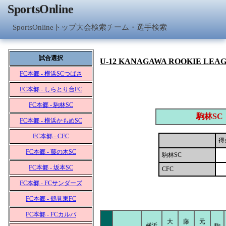
SportsOnline
SportsOnlineトップ
大会検索
チーム・選手検索
試合選択
U-12 KANAGAWA ROOKIE LEA
FC本郷 - 横浜SCつばさ
FC本郷 - しらとり台FC
FC本郷 - 駒林SC
駒林SC
FC本郷 - 横浜かもめSC
FC本郷 - CFC
得
FC本郷 - 藤の木SC
駒林SC
FC本郷 - 坂本SC
CFC
FC本郷 - FCサンダーズ
FC本郷 - 鶴見東FC
FC本郷 - FCカルパ
大
藤
元
横浜