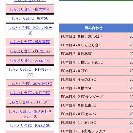
しらとり台FC - CFC
しらとり台FC - 藤の木SC
しらとり台FC - 坂本SC
しらとり台FC - FCサンダー
組み合わせ
ズ
FC本郷 2 - 0 横浜SCつばさ
20
しらとり台FC - 鶴見東FC
FC本郷 4 - 0 しらとり台FC
20
しらとり台FC - FCカルパ
FC本郷 2 - 0 駒林SC
20
しらとり台FC - 元石川SC
FC本郷 0 - 1 横浜かもめSC
20
しらとり台FC - 下野谷レッ
FC本郷 4 - 0 CFC
20
グス
FC本郷 0 - 4 藤の木SC
20
しらとり台FC - 本牧少年SC
FC本郷 1 - 0 坂本SC
20
しらとり台FC - 大豆戸FC
FC本郷 0 - 2 FCサンダーズ
20
しらとり台FC - アローズSC
FC本郷 0 - 0 鶴見東FC
20
しらとり台FC - あざみ野キ
FC本郷 0 - 0 FCカルパ
20
ッカーズ
FC本郷 0 - 1 元石川SC
20
しらとり台FC - KAZU SC
FC本郷 2 - 1 下野谷レッグス
20