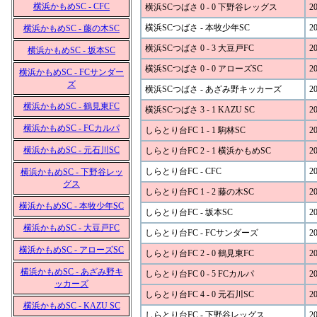
横浜かもめSC - CFC
横浜SCつばさ 0 - 0 下野谷レッグス
20
横浜SCつばさ - 本牧少年SC
20
横浜かもめSC - 藤の木SC
横浜SCつばさ 0 - 3 大豆戸FC
20
横浜かもめSC - 坂本SC
横浜SCつばさ 0 - 0 アローズSC
20
横浜かもめSC - FCサンダー
ズ
横浜SCつばさ - あざみ野キッカーズ
20
横浜かもめSC - 鶴見東FC
横浜SCつばさ 3 - 1 KAZU SC
20
横浜かもめSC - FCカルパ
しらとり台FC 1 - 1 駒林SC
20
横浜かもめSC - 元石川SC
しらとり台FC 2 - 1 横浜かもめSC
20
しらとり台FC - CFC
20
横浜かもめSC - 下野谷レッ
グス
しらとり台FC 1 - 2 藤の木SC
20
横浜かもめSC - 本牧少年SC
しらとり台FC - 坂本SC
20
横浜かもめSC - 大豆戸FC
しらとり台FC - FCサンダーズ
20
横浜かもめSC - アローズSC
しらとり台FC 2 - 0 鶴見東FC
20
横浜かもめSC - あざみ野キ
しらとり台FC 0 - 5 FCカルパ
20
ッカーズ
しらとり台FC 4 - 0 元石川SC
20
横浜かもめSC - KAZU SC
しらとり台FC - 下野谷レッグス
20