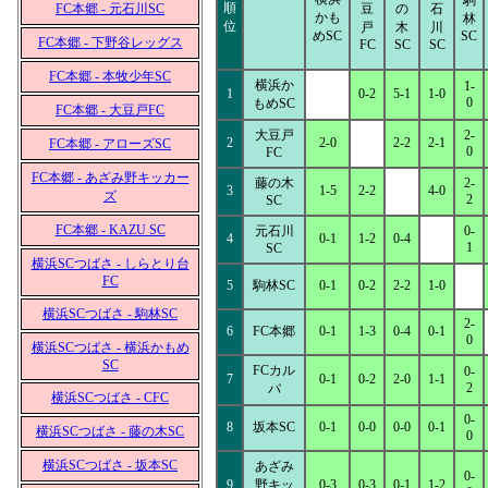
駒
順
FC本郷 - 元石川SC
豆
の
石
かも
林
位
戸
木
川
めSC
SC
FC本郷 - 下野谷レッグス
FC
SC
SC
FC本郷 - 本牧少年SC
横浜か
1-
1
0-2
5-1
1-0
0
もめSC
FC本郷 - 大豆戸FC
大豆戸
2-
2
2-0
2-2
2-1
FC本郷 - アローズSC
0
FC
FC本郷 - あざみ野キッカー
藤の木
2-
3
1-5
2-2
4-0
ズ
2
SC
FC本郷 - KAZU SC
元石川
0-
4
0-1
1-2
0-4
1
SC
横浜SCつばさ - しらとり台
FC
5
駒林SC
0-1
0-2
2-2
1-0
横浜SCつばさ - 駒林SC
2-
6
FC本郷
0-1
1-3
0-4
0-1
0
横浜SCつばさ - 横浜かもめ
SC
FCカル
0-
7
0-1
0-2
2-0
1-1
2
パ
横浜SCつばさ - CFC
0-
8
坂本SC
0-1
0-0
0-0
0-1
横浜SCつばさ - 藤の木SC
0
横浜SCつばさ - 坂本SC
あざみ
0-
9
野キッ
0-3
0-3
0-1
1-2