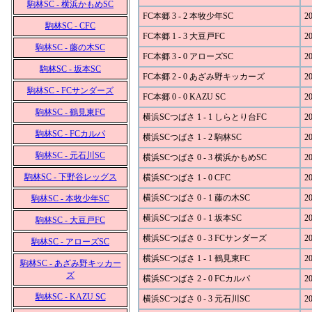
駒林SC - 横浜かもめSC
FC本郷 3 - 2 本牧少年SC
20
駒林SC - CFC
FC本郷 1 - 3 大豆戸FC
20
駒林SC - 藤の木SC
FC本郷 3 - 0 アローズSC
20
駒林SC - 坂本SC
FC本郷 2 - 0 あざみ野キッカーズ
20
駒林SC - FCサンダーズ
FC本郷 0 - 0 KAZU SC
20
駒林SC - 鶴見東FC
横浜SCつばさ 1 - 1 しらとり台FC
20
駒林SC - FCカルパ
横浜SCつばさ 1 - 2 駒林SC
20
駒林SC - 元石川SC
横浜SCつばさ 0 - 3 横浜かもめSC
20
駒林SC - 下野谷レッグス
横浜SCつばさ 1 - 0 CFC
20
横浜SCつばさ 0 - 1 藤の木SC
20
駒林SC - 本牧少年SC
横浜SCつばさ 0 - 1 坂本SC
20
駒林SC - 大豆戸FC
横浜SCつばさ 0 - 3 FCサンダーズ
20
駒林SC - アローズSC
横浜SCつばさ 1 - 1 鶴見東FC
20
駒林SC - あざみ野キッカー
ズ
横浜SCつばさ 2 - 0 FCカルパ
20
駒林SC - KAZU SC
横浜SCつばさ 0 - 3 元石川SC
20