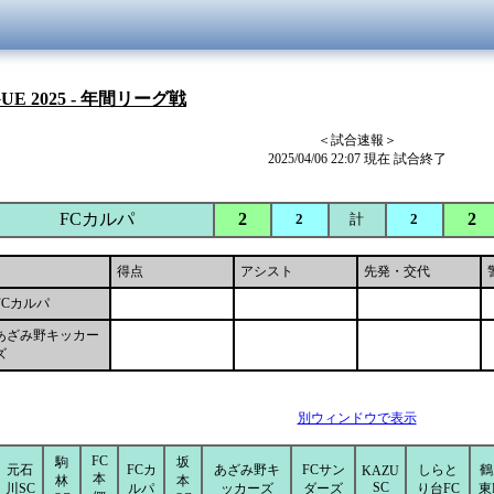
GUE 2025 - 年間リーグ戦
＜試合速報＞
2025/04/06 22:07 現在 試合終了
FCカルパ
2
2
2
計
2
得点
アシスト
先発・交代
FCカルパ
あざみ野キッカー
ズ
別ウィンドウで表示
FC
駒
坂
元石
FCカ
あざみ野キ
FCサン
しらと
鶴
KAZU
本
林
本
SC
川SC
ルパ
ッカーズ
ダーズ
り台FC
東