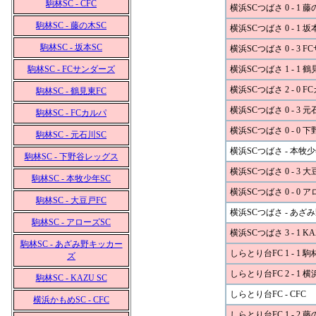
駒林SC - CFC
横浜SCつばさ 0 - 1 藤
駒林SC - 藤の木SC
横浜SCつばさ 0 - 1 坂
駒林SC - 坂本SC
横浜SCつばさ 0 - 3 
駒林SC - FCサンダーズ
横浜SCつばさ 1 - 1 鶴
横浜SCつばさ 2 - 0 F
駒林SC - 鶴見東FC
横浜SCつばさ 0 - 3 元
駒林SC - FCカルパ
横浜SCつばさ 0 - 0
駒林SC - 元石川SC
横浜SCつばさ - 本牧少
駒林SC - 下野谷レッグス
横浜SCつばさ 0 - 3 大
駒林SC - 本牧少年SC
横浜SCつばさ 0 - 0 
駒林SC - 大豆戸FC
横浜SCつばさ - あざ
駒林SC - アローズSC
横浜SCつばさ 3 - 1 KA
駒林SC - あざみ野キッカー
しらとり台FC 1 - 1 駒
ズ
しらとり台FC 2 - 1 
駒林SC - KAZU SC
しらとり台FC - CFC
横浜かもめSC - CFC
しらとり台FC 1 - 2 藤