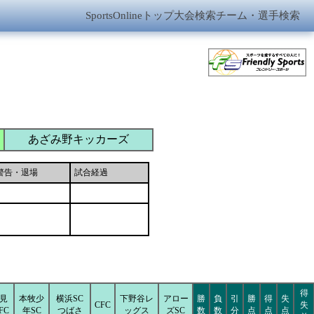
SportsOnlineトップ
大会検索
チーム・選手検索
あざみ野キッカーズ
警告・退場
試合経過
得
見
本牧少
横浜SC
下野谷レ
アロー
勝
負
引
勝
得
失
CFC
失
FC
年SC
つばさ
ッグス
ズSC
数
数
分
点
点
点