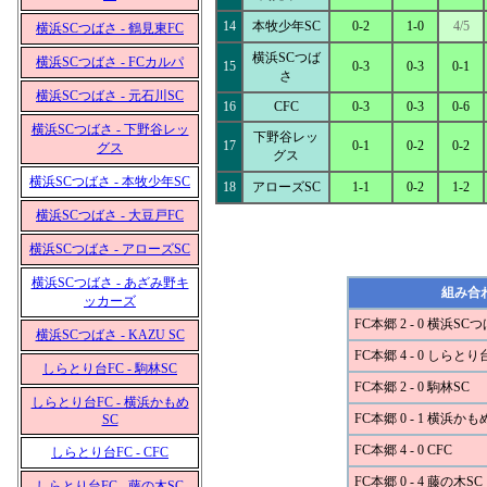
14
本牧少年SC
0-2
1-0
4/5
横浜SCつばさ - 鶴見東FC
横浜SCつば
横浜SCつばさ - FCカルパ
15
0-3
0-3
0-1
さ
横浜SCつばさ - 元石川SC
16
CFC
0-3
0-3
0-6
横浜SCつばさ - 下野谷レッ
下野谷レッ
17
0-1
0-2
0-2
グス
グス
横浜SCつばさ - 本牧少年SC
18
アローズSC
1-1
0-2
1-2
横浜SCつばさ - 大豆戸FC
横浜SCつばさ - アローズSC
横浜SCつばさ - あざみ野キ
組み合
ッカーズ
FC本郷 2 - 0 横浜SC
横浜SCつばさ - KAZU SC
FC本郷 4 - 0 しらとり
しらとり台FC - 駒林SC
FC本郷 2 - 0 駒林SC
しらとり台FC - 横浜かもめ
FC本郷 0 - 1 横浜かも
SC
FC本郷 4 - 0 CFC
しらとり台FC - CFC
FC本郷 0 - 4 藤の木SC
しらとり台FC - 藤の木SC