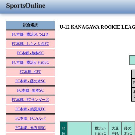
SportsOnline
試合選択
U-12 KANAGAWA ROOKIE LEA
FC本郷 - 横浜SCつばさ
FC本郷 - しらとり台FC
FC本郷 - 駒林SC
FC本郷 - 横浜かもめSC
FC本郷 - CFC
FC本郷 - 藤の木SC
FC本郷 - 坂本SC
FC本郷 - FCサンダーズ
FC本郷 - 鶴見東FC
FC本郷 - FCカルパ
FC本郷 - 元石川SC
順
横浜か
大豆
藤の
位
もめSC
戸FC
木SC