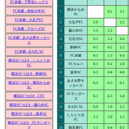
FC本郷 - 下野谷レッグス
横浜かもめ
FC本郷 - 本牧少年SC
1
0-2
5-1
SC
FC本郷 - 大豆戸FC
2
大豆戸FC
2-0
2-2
FC本郷 - アローズSC
3
藤の木SC
1-5
2-2
FC本郷 - あざみ野キッカー
4
元石川SC
0-1
1-2
0-4
ズ
5
駒林SC
0-1
0-2
2-2
FC本郷 - KAZU SC
6
FC本郷
0-1
1-3
0-4
横浜SCつばさ - しらとり台
7
FCカルパ
0-1
0-2
2-0
FC
8
坂本SC
0-1
0-0
0-0
横浜SCつばさ - 駒林SC
あざみ野キ
横浜SCつばさ - 横浜かもめ
9
0-3
0-3
0-1
ッカーズ
SC
FCサンダー
横浜SCつばさ - CFC
10
0-1
0-3
1-0
ズ
横浜SCつばさ - 藤の木SC
11
KAZU SC
0-0
1-0
2-5
横浜SCつばさ - 坂本SC
しらとり台
12
2-1
2-0
1-2
FC
横浜SCつばさ - FCサンダー
ズ
13
鶴見東FC
1-1
0-4
0-1