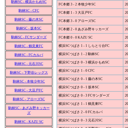
駒林SC - 横浜かもめSC
FC本郷 3 - 2 本牧少年SC
20
駒林SC - CFC
FC本郷 1 - 3 大豆戸FC
20
駒林SC - 藤の木SC
FC本郷 3 - 0 アローズSC
20
駒林SC - 坂本SC
FC本郷 2 - 0 あざみ野キッカーズ
20
駒林SC - FCサンダーズ
FC本郷 0 - 0 KAZU SC
20
横浜SCつばさ 1 - 1 しらとり台FC
20
駒林SC - 鶴見東FC
横浜SCつばさ 1 - 2 駒林SC
20
駒林SC - FCカルパ
横浜SCつばさ 0 - 3 横浜かもめSC
20
駒林SC - 元石川SC
横浜SCつばさ 1 - 0 CFC
20
駒林SC - 下野谷レッグス
横浜SCつばさ 0 - 1 藤の木SC
20
駒林SC - 本牧少年SC
横浜SCつばさ 0 - 1 坂本SC
20
駒林SC - 大豆戸FC
横浜SCつばさ 0 - 3 FCサンダーズ
20
駒林SC - アローズSC
横浜SCつばさ 1 - 1 鶴見東FC
20
駒林SC - あざみ野キッカー
横浜SCつばさ 2 - 0 FCカルパ
20
ズ
横浜SCつばさ 0 - 3 元石川SC
20
駒林SC - KAZU SC