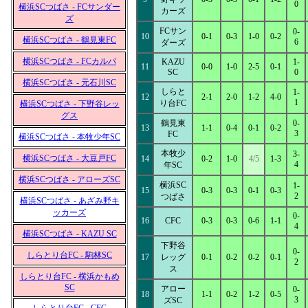
0
横浜SCつばさ - FCサンダー
カーズ
ズ
FCサン
0-
10
0-1
0-3
1-0
0-2
横浜SCつばさ - 鶴見東FC
6
ダーズ
横浜SCつばさ - FCカルパ
KAZU
1-
11
0-0
1-0
2-5
0-1
SC
0
横浜SCつばさ - 元石川SC
しらと
1-
12
2-1
2-0
1-2
4-0
1
り台FC
横浜SCつばさ - 下野谷レッ
グス
鶴見東
0-
13
1-1
0-4
0-1
0-2
3
FC
横浜SCつばさ - 本牧少年SC
本牧少
3-
横浜SCつばさ - 大豆戸FC
14
0-2
1-0
4/5
1-3
4
年SC
横浜SCつばさ - アローズSC
横浜SC
1-
15
0-3
0-3
0-1
0-3
2
つばさ
横浜SCつばさ - あざみ野キ
ッカーズ
0-
16
CFC
0-3
0-3
0-6
1-1
4
横浜SCつばさ - KAZU SC
下野谷
0-
しらとり台FC - 駒林SC
17
レッグ
0-1
0-2
0-2
0-1
2
ス
しらとり台FC - 横浜かもめ
SC
アロー
0-
18
1-1
0-2
1-2
0-5
3
ズSC