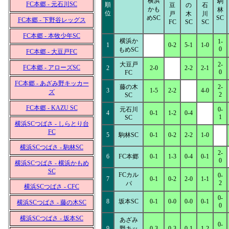
横浜
駒
FC本郷 - 元石川SC
順
豆
の
石
かも
林
位
戸
木
川
めSC
SC
FC本郷 - 下野谷レッグス
FC
SC
SC
FC本郷 - 本牧少年SC
横浜か
1-
1
0-2
5-1
1-0
0
もめSC
FC本郷 - 大豆戸FC
大豆戸
2-
FC本郷 - アローズSC
2
2-0
2-2
2-1
0
FC
FC本郷 - あざみ野キッカー
藤の木
2-
3
1-5
2-2
4-0
ズ
2
SC
FC本郷 - KAZU SC
元石川
0-
4
0-1
1-2
0-4
1
SC
横浜SCつばさ - しらとり台
FC
5
駒林SC
0-1
0-2
2-2
1-0
横浜SCつばさ - 駒林SC
2-
6
FC本郷
0-1
1-3
0-4
0-1
0
横浜SCつばさ - 横浜かもめ
SC
FCカル
0-
7
0-1
0-2
2-0
1-1
2
パ
横浜SCつばさ - CFC
0-
8
坂本SC
0-1
0-0
0-0
0-1
横浜SCつばさ - 藤の木SC
0
横浜SCつばさ - 坂本SC
あざみ
0-
9
野キッ
0-3
0-3
0-1
1-2