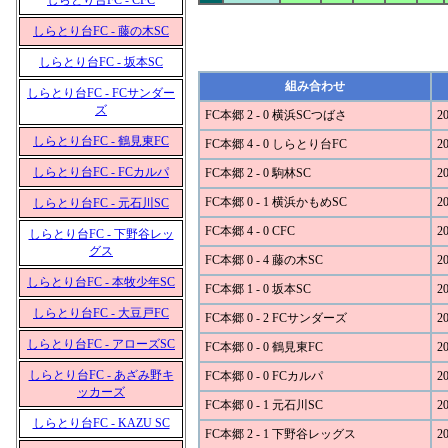
しらとり台FC - CFC
しらとり台FC - 藤の木SC
しらとり台FC - 坂本SC
組み合わせ
しらとり台FC - FCサンダー
ズ
FC本郷 2 - 0 横浜SCつばさ
20
しらとり台FC - 鶴見東FC
FC本郷 4 - 0 しらとり台FC
20
しらとり台FC - FCカルパ
FC本郷 2 - 0 駒林SC
20
FC本郷 0 - 1 横浜かもめSC
20
しらとり台FC - 元石川SC
FC本郷 4 - 0 CFC
20
しらとり台FC - 下野谷レッ
グス
FC本郷 0 - 4 藤の木SC
20
しらとり台FC - 本牧少年SC
FC本郷 1 - 0 坂本SC
20
しらとり台FC - 大豆戸FC
FC本郷 0 - 2 FCサンダーズ
20
しらとり台FC - アローズSC
FC本郷 0 - 0 鶴見東FC
20
しらとり台FC - あざみ野キ
FC本郷 0 - 0 FCカルパ
20
ッカーズ
FC本郷 0 - 1 元石川SC
20
しらとり台FC - KAZU SC
FC本郷 2 - 1 下野谷レッグス
20