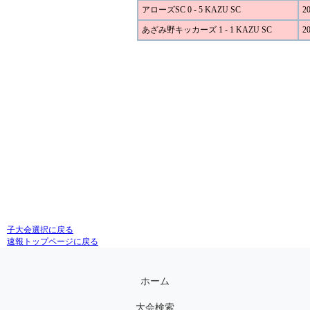
アローズSC 0 - 5 KAZU SC
20
あざみ野キッカーズ 1 - 1 KAZU SC
20
子大会選択に戻る
速報トップページに戻る
ホーム
大会検索