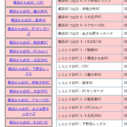
横浜SCつばさ 0 - 0 下野谷レッグス
20
横浜かもめSC - CFC
横浜SCつばさ - 本牧少年SC
20
横浜かもめSC - 藤の木SC
横浜SCつばさ 0 - 3 大豆戸FC
20
横浜かもめSC - 坂本SC
横浜SCつばさ 0 - 0 アローズSC
20
横浜かもめSC - FCサンダー
横浜SCつばさ - あざみ野キッカーズ
20
ズ
横浜SCつばさ 3 - 1 KAZU SC
20
横浜かもめSC - 鶴見東FC
しらとり台FC 1 - 1 駒林SC
20
横浜かもめSC - FCカルパ
しらとり台FC 2 - 1 横浜かもめSC
20
横浜かもめSC - 元石川SC
しらとり台FC - CFC
20
横浜かもめSC - 下野谷レッ
グス
しらとり台FC 1 - 2 藤の木SC
20
横浜かもめSC - 本牧少年SC
しらとり台FC - 坂本SC
20
しらとり台FC - FCサンダーズ
20
横浜かもめSC - 大豆戸FC
しらとり台FC 2 - 0 鶴見東FC
20
横浜かもめSC - アローズSC
しらとり台FC 0 - 5 FCカルパ
20
横浜かもめSC - あざみ野キ
ッカーズ
しらとり台FC 4 - 0 元石川SC
20
横浜かもめSC - KAZU SC
しらとり台FC - 下野谷レッグス
20