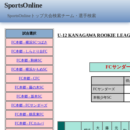
SportsOnline
SportsOnlineトップ
大会検索
チーム・選手検索
試合選択
U-12 KANAGAWA ROOKIE LEA
FC本郷 - 横浜SCつばさ
FC本郷 - しらとり台FC
FC本郷 - 駒林SC
FCサンダ
FC本郷 - 横浜かもめSC
FC本郷 - CFC
得
FC本郷 - 藤の木SC
FCサンダーズ
FC本郷 - 坂本SC
本牧少年SC
FC本郷 - FCサンダーズ
FC本郷 - 鶴見東FC
FC本郷 - FCカルパ
大
藤
元