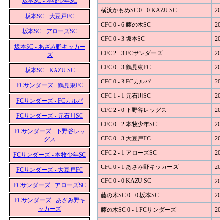
坂本SC - 本牧少年SC
横浜かもめSC 0 - 0 KAZU SC
20
坂本SC - 大豆戸FC
CFC 0 - 6 藤の木SC
20
坂本SC - アローズSC
CFC 0 - 3 坂本SC
20
坂本SC - あざみ野キッカー
CFC 2 - 3 FCサンダーズ
20
ズ
CFC 0 - 3 鶴見東FC
20
坂本SC - KAZU SC
CFC 0 - 3 FCカルパ
20
FCサンダーズ - 鶴見東FC
CFC 1 - 1 元石川SC
20
FCサンダーズ - FCカルパ
CFC 2 - 0 下野谷レッグス
20
FCサンダーズ - 元石川SC
CFC 0 - 2 本牧少年SC
20
FCサンダーズ - 下野谷レッ
CFC 0 - 3 大豆戸FC
20
グス
CFC 2 - 1 アローズSC
20
FCサンダーズ - 本牧少年SC
CFC 0 - 1 あざみ野キッカーズ
20
FCサンダーズ - 大豆戸FC
CFC 0 - 0 KAZU SC
20
FCサンダーズ - アローズSC
藤の木SC 0 - 0 坂本SC
20
FCサンダーズ - あざみ野キ
ッカーズ
藤の木SC 0 - 1 FCサンダーズ
20