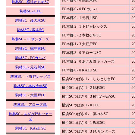
FC本郷 0 - 0 鶴見東FC
20
駒林SC - 横浜かもめSC
FC本郷 0 - 0 FCカルパ
20
駒林SC - CFC
FC本郷 0 - 1 元石川SC
20
駒林SC - 藤の木SC
FC本郷 2 - 1 下野谷レッグス
20
駒林SC - 坂本SC
FC本郷 3 - 2 本牧少年SC
20
駒林SC - FCサンダーズ
FC本郷 1 - 3 大豆戸FC
20
駒林SC - 鶴見東FC
FC本郷 3 - 0 アローズSC
20
駒林SC - FCカルパ
FC本郷 2 - 0 あざみ野キッカーズ
20
駒林SC - 元石川SC
FC本郷 0 - 0 KAZU SC
20
駒林SC - 下野谷レッグス
横浜SCつばさ 1 - 1 しらとり台FC
20
駒林SC - 本牧少年SC
横浜SCつばさ 1 - 2 駒林SC
20
駒林SC - 大豆戸FC
横浜SCつばさ 0 - 3 横浜かもめSC
20
駒林SC - アローズSC
横浜SCつばさ 1 - 0 CFC
20
駒林SC - あざみ野キッカー
横浜SCつばさ 0 - 1 藤の木SC
20
ズ
横浜SCつばさ 0 - 1 坂本SC
20
駒林SC - KAZU SC
横浜SCつばさ 0 - 3 FCサンダーズ
20