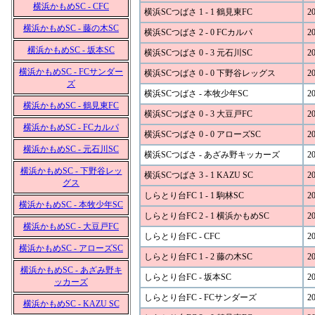
横浜かもめSC - CFC
横浜SCつばさ 1 - 1 鶴見東FC
20
横浜かもめSC - 藤の木SC
横浜SCつばさ 2 - 0 FCカルパ
20
横浜かもめSC - 坂本SC
横浜SCつばさ 0 - 3 元石川SC
20
横浜かもめSC - FCサンダー
横浜SCつばさ 0 - 0 下野谷レッグス
20
ズ
横浜SCつばさ - 本牧少年SC
20
横浜かもめSC - 鶴見東FC
横浜SCつばさ 0 - 3 大豆戸FC
20
横浜かもめSC - FCカルパ
横浜SCつばさ 0 - 0 アローズSC
20
横浜かもめSC - 元石川SC
横浜SCつばさ - あざみ野キッカーズ
20
横浜かもめSC - 下野谷レッ
横浜SCつばさ 3 - 1 KAZU SC
20
グス
しらとり台FC 1 - 1 駒林SC
20
横浜かもめSC - 本牧少年SC
しらとり台FC 2 - 1 横浜かもめSC
20
横浜かもめSC - 大豆戸FC
しらとり台FC - CFC
20
横浜かもめSC - アローズSC
しらとり台FC 1 - 2 藤の木SC
20
横浜かもめSC - あざみ野キ
しらとり台FC - 坂本SC
20
ッカーズ
しらとり台FC - FCサンダーズ
20
横浜かもめSC - KAZU SC