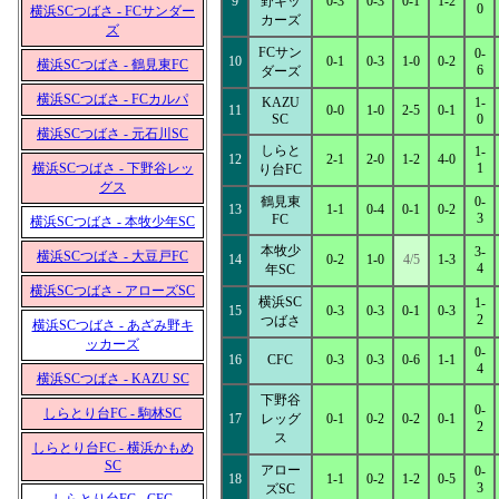
9
野キッ
0-3
0-3
0-1
1-2
0
横浜SCつばさ - FCサンダー
カーズ
ズ
FCサン
0-
10
0-1
0-3
1-0
0-2
横浜SCつばさ - 鶴見東FC
6
ダーズ
横浜SCつばさ - FCカルパ
KAZU
1-
11
0-0
1-0
2-5
0-1
SC
0
横浜SCつばさ - 元石川SC
しらと
1-
12
2-1
2-0
1-2
4-0
横浜SCつばさ - 下野谷レッ
1
り台FC
グス
鶴見東
0-
13
1-1
0-4
0-1
0-2
3
FC
横浜SCつばさ - 本牧少年SC
本牧少
3-
横浜SCつばさ - 大豆戸FC
14
0-2
1-0
4/5
1-3
4
年SC
横浜SCつばさ - アローズSC
横浜SC
1-
15
0-3
0-3
0-1
0-3
2
つばさ
横浜SCつばさ - あざみ野キ
ッカーズ
0-
16
CFC
0-3
0-3
0-6
1-1
4
横浜SCつばさ - KAZU SC
下野谷
0-
しらとり台FC - 駒林SC
17
レッグ
0-1
0-2
0-2
0-1
2
ス
しらとり台FC - 横浜かもめ
SC
アロー
0-
18
1-1
0-2
1-2
0-5
3
ズSC