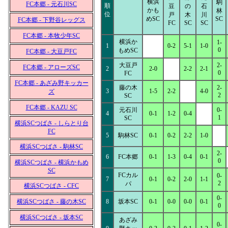
横浜
駒
FC本郷 - 元石川SC
順
豆
の
石
かも
林
位
戸
木
川
めSC
SC
FC本郷 - 下野谷レッグス
FC
SC
SC
FC本郷 - 本牧少年SC
横浜か
1-
1
0-2
5-1
1-0
0
もめSC
FC本郷 - 大豆戸FC
大豆戸
2-
FC本郷 - アローズSC
2
2-0
2-2
2-1
0
FC
FC本郷 - あざみ野キッカー
藤の木
2-
3
1-5
2-2
4-0
ズ
2
SC
FC本郷 - KAZU SC
元石川
0-
4
0-1
1-2
0-4
1
SC
横浜SCつばさ - しらとり台
FC
5
駒林SC
0-1
0-2
2-2
1-0
横浜SCつばさ - 駒林SC
2-
6
FC本郷
0-1
1-3
0-4
0-1
0
横浜SCつばさ - 横浜かもめ
SC
FCカル
0-
7
0-1
0-2
2-0
1-1
2
パ
横浜SCつばさ - CFC
0-
横浜SCつばさ - 藤の木SC
8
坂本SC
0-1
0-0
0-0
0-1
0
横浜SCつばさ - 坂本SC
あざみ
0-