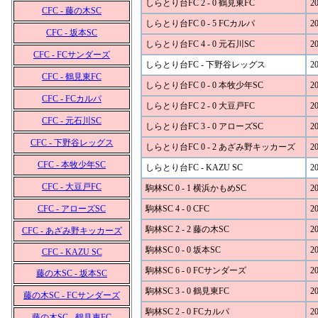
しらとり台FC 2 - 0 鶴見東FC
20
CFC - 藤の木SC
しらとり台FC 0 - 5 FCカルパ
20
CFC - 坂本SC
しらとり台FC 4 - 0 元石川SC
20
CFC - FCサンダーズ
しらとり台FC - 下野谷レッグス
20
CFC - 鶴見東FC
しらとり台FC 0 - 0 本牧少年SC
20
CFC - FCカルパ
しらとり台FC 2 - 0 大豆戸FC
20
CFC - 元石川SC
しらとり台FC 3 - 0 アローズSC
20
CFC - 下野谷レッグス
しらとり台FC 0 - 2 あざみ野キッカーズ
20
CFC - 本牧少年SC
しらとり台FC - KAZU SC
20
CFC - 大豆戸FC
駒林SC 0 - 1 横浜かもめSC
20
CFC - アローズSC
駒林SC 4 - 0 CFC
20
駒林SC 2 - 2 藤の木SC
20
CFC - あざみ野キッカーズ
駒林SC 0 - 0 坂本SC
20
CFC - KAZU SC
駒林SC 6 - 0 FCサンダーズ
20
藤の木SC - 坂本SC
駒林SC 3 - 0 鶴見東FC
20
藤の木SC - FCサンダーズ
駒林SC 2 - 0 FCカルパ
20
藤の木SC - 鶴見東FC