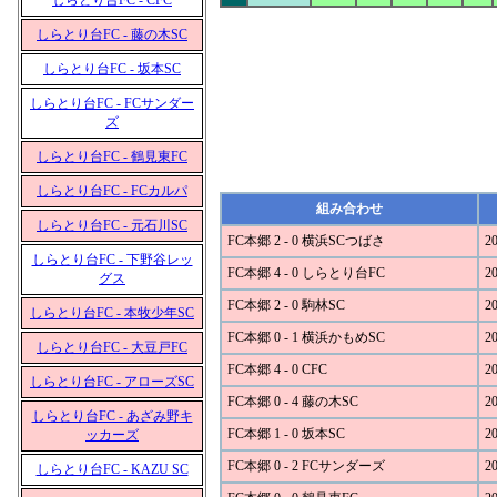
しらとり台FC - CFC
しらとり台FC - 藤の木SC
しらとり台FC - 坂本SC
しらとり台FC - FCサンダー
ズ
しらとり台FC - 鶴見東FC
しらとり台FC - FCカルパ
組み合わせ
しらとり台FC - 元石川SC
FC本郷 2 - 0 横浜SCつばさ
20
しらとり台FC - 下野谷レッ
FC本郷 4 - 0 しらとり台FC
20
グス
FC本郷 2 - 0 駒林SC
20
しらとり台FC - 本牧少年SC
FC本郷 0 - 1 横浜かもめSC
20
しらとり台FC - 大豆戸FC
FC本郷 4 - 0 CFC
20
しらとり台FC - アローズSC
FC本郷 0 - 4 藤の木SC
20
しらとり台FC - あざみ野キ
FC本郷 1 - 0 坂本SC
20
ッカーズ
FC本郷 0 - 2 FCサンダーズ
20
しらとり台FC - KAZU SC