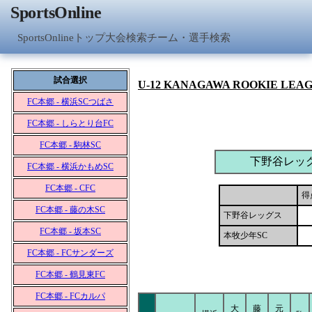
SportsOnline
SportsOnlineトップ
大会検索
チーム・選手検索
試合選択
U-12 KANAGAWA ROOKIE LEA
FC本郷 - 横浜SCつばさ
FC本郷 - しらとり台FC
FC本郷 - 駒林SC
下野谷レッ
FC本郷 - 横浜かもめSC
FC本郷 - CFC
得
FC本郷 - 藤の木SC
下野谷レッグス
FC本郷 - 坂本SC
本牧少年SC
FC本郷 - FCサンダーズ
FC本郷 - 鶴見東FC
FC本郷 - FCカルパ
大
藤
元