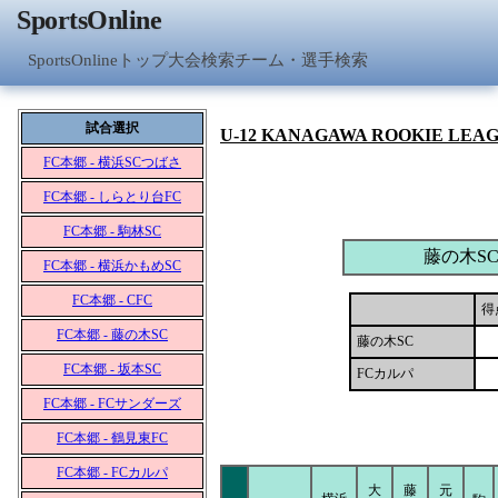
SportsOnline
SportsOnlineトップ
大会検索
チーム・選手検索
試合選択
U-12 KANAGAWA ROOKIE LEA
FC本郷 - 横浜SCつばさ
FC本郷 - しらとり台FC
FC本郷 - 駒林SC
藤の木S
FC本郷 - 横浜かもめSC
FC本郷 - CFC
得
FC本郷 - 藤の木SC
藤の木SC
FC本郷 - 坂本SC
FCカルパ
FC本郷 - FCサンダーズ
FC本郷 - 鶴見東FC
FC本郷 - FCカルパ
大
藤
元