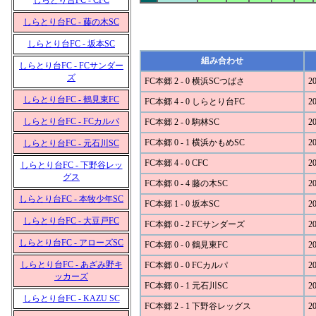
しらとり台FC - CFC
しらとり台FC - 藤の木SC
しらとり台FC - 坂本SC
組み合わせ
しらとり台FC - FCサンダー
ズ
FC本郷 2 - 0 横浜SCつばさ
20
しらとり台FC - 鶴見東FC
FC本郷 4 - 0 しらとり台FC
20
しらとり台FC - FCカルパ
FC本郷 2 - 0 駒林SC
20
FC本郷 0 - 1 横浜かもめSC
20
しらとり台FC - 元石川SC
FC本郷 4 - 0 CFC
20
しらとり台FC - 下野谷レッ
グス
FC本郷 0 - 4 藤の木SC
20
しらとり台FC - 本牧少年SC
FC本郷 1 - 0 坂本SC
20
しらとり台FC - 大豆戸FC
FC本郷 0 - 2 FCサンダーズ
20
しらとり台FC - アローズSC
FC本郷 0 - 0 鶴見東FC
20
しらとり台FC - あざみ野キ
FC本郷 0 - 0 FCカルパ
20
ッカーズ
FC本郷 0 - 1 元石川SC
20
しらとり台FC - KAZU SC
FC本郷 2 - 1 下野谷レッグス
20