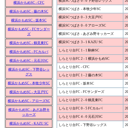
横浜SCつばさ 0 - 0 下野谷レッグス
20
横浜かもめSC - CFC
横浜SCつばさ - 本牧少年SC
20
横浜かもめSC - 藤の木SC
横浜SCつばさ 0 - 3 大豆戸FC
20
横浜かもめSC - 坂本SC
横浜SCつばさ 0 - 0 アローズSC
20
横浜かもめSC - FCサンダー
横浜SCつばさ - あざみ野キッカーズ
20
ズ
横浜SCつばさ 3 - 1 KAZU SC
20
横浜かもめSC - 鶴見東FC
しらとり台FC 1 - 1 駒林SC
20
横浜かもめSC - FCカルパ
しらとり台FC 2 - 1 横浜かもめSC
20
横浜かもめSC - 元石川SC
しらとり台FC - CFC
20
横浜かもめSC - 下野谷レッ
グス
しらとり台FC 1 - 2 藤の木SC
20
横浜かもめSC - 本牧少年SC
しらとり台FC - 坂本SC
20
しらとり台FC - FCサンダーズ
20
横浜かもめSC - 大豆戸FC
しらとり台FC 2 - 0 鶴見東FC
20
横浜かもめSC - アローズSC
しらとり台FC 0 - 5 FCカルパ
20
横浜かもめSC - あざみ野キ
ッカーズ
しらとり台FC 4 - 0 元石川SC
20
横浜かもめSC - KAZU SC
しらとり台FC - 下野谷レッグス
20