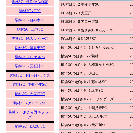
駒林SC - 横浜かもめSC
FC本郷 3 - 2 本牧少年SC
20
駒林SC - CFC
FC本郷 1 - 3 大豆戸FC
20
駒林SC - 藤の木SC
FC本郷 3 - 0 アローズSC
20
駒林SC - 坂本SC
FC本郷 2 - 0 あざみ野キッカーズ
20
駒林SC - FCサンダーズ
FC本郷 0 - 0 KAZU SC
20
横浜SCつばさ 1 - 1 しらとり台FC
20
駒林SC - 鶴見東FC
横浜SCつばさ 1 - 2 駒林SC
20
駒林SC - FCカルパ
横浜SCつばさ 0 - 3 横浜かもめSC
20
駒林SC - 元石川SC
横浜SCつばさ 1 - 0 CFC
20
駒林SC - 下野谷レッグス
横浜SCつばさ 0 - 1 藤の木SC
20
駒林SC - 本牧少年SC
横浜SCつばさ 0 - 1 坂本SC
20
駒林SC - 大豆戸FC
横浜SCつばさ 0 - 3 FCサンダーズ
20
駒林SC - アローズSC
横浜SCつばさ 1 - 1 鶴見東FC
20
駒林SC - あざみ野キッカー
横浜SCつばさ 2 - 0 FCカルパ
20
ズ
横浜SCつばさ 0 - 3 元石川SC
20
駒林SC - KAZU SC