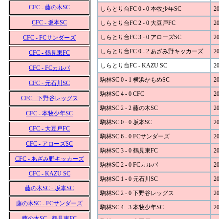
CFC - 藤の木SC
しらとり台FC 0 - 0 本牧少年SC
20
CFC - 坂本SC
しらとり台FC 2 - 0 大豆戸FC
20
しらとり台FC 3 - 0 アローズSC
20
CFC - FCサンダーズ
しらとり台FC 0 - 2 あざみ野キッカーズ
20
CFC - 鶴見東FC
しらとり台FC - KAZU SC
20
CFC - FCカルパ
駒林SC 0 - 1 横浜かもめSC
20
CFC - 元石川SC
駒林SC 4 - 0 CFC
20
CFC - 下野谷レッグス
駒林SC 2 - 2 藤の木SC
20
CFC - 本牧少年SC
駒林SC 0 - 0 坂本SC
20
CFC - 大豆戸FC
駒林SC 6 - 0 FCサンダーズ
20
CFC - アローズSC
駒林SC 3 - 0 鶴見東FC
20
CFC - あざみ野キッカーズ
駒林SC 2 - 0 FCカルパ
20
CFC - KAZU SC
駒林SC 1 - 0 元石川SC
20
藤の木SC - 坂本SC
駒林SC 2 - 0 下野谷レッグス
20
藤の木SC - FCサンダーズ
駒林SC 4 - 3 本牧少年SC
20
藤の木SC - 鶴見東FC