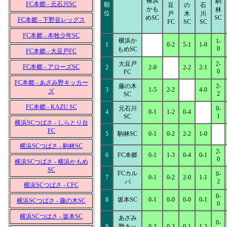
横浜
駒
FC本郷 - 元石川SC
順
豆
の
石
かも
林
位
戸
木
川
めSC
SC
FC本郷 - 下野谷レッグス
FC
SC
SC
FC本郷 - 本牧少年SC
横浜か
1-
1
0-2
5-1
1-0
0
もめSC
FC本郷 - 大豆戸FC
大豆戸
2-
FC本郷 - アローズSC
2
2-0
2-2
2-1
0
FC
FC本郷 - あざみ野キッカー
藤の木
2-
3
1-5
2-2
4-0
ズ
2
SC
FC本郷 - KAZU SC
元石川
0-
4
0-1
1-2
0-4
1
SC
横浜SCつばさ - しらとり台
FC
5
駒林SC
0-1
0-2
2-2
1-0
横浜SCつばさ - 駒林SC
2-
6
FC本郷
0-1
1-3
0-4
0-1
0
横浜SCつばさ - 横浜かもめ
SC
FCカル
0-
7
0-1
0-2
2-0
1-1
2
パ
横浜SCつばさ - CFC
0-
8
坂本SC
0-1
0-0
0-0
0-1
横浜SCつばさ - 藤の木SC
0
横浜SCつばさ - 坂本SC
あざみ
0-
9
野キッ
0-3
0-3
0-1
1-2