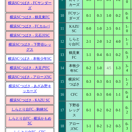
0
横浜SCつばさ - FCサンダー
カーズ
ズ
FCサン
0-
10
0-1
0-3
1-0
0-2
横浜SCつばさ - 鶴見東FC
6
ダーズ
横浜SCつばさ - FCカルパ
KAZU
1-
11
0-0
1-0
2-5
0-1
SC
0
横浜SCつばさ - 元石川SC
しらと
1-
12
2-1
2-0
1-2
4-0
1
り台FC
横浜SCつばさ - 下野谷レッ
グス
鶴見東
0-
13
1-1
0-4
0-1
0-2
3
FC
横浜SCつばさ - 本牧少年SC
本牧少
3-
横浜SCつばさ - 大豆戸FC
14
0-2
1-0
4/5
1-3
4
年SC
横浜SCつばさ - アローズSC
横浜SC
1-
15
0-3
0-3
0-1
0-3
2
つばさ
横浜SCつばさ - あざみ野キ
ッカーズ
0-
16
CFC
0-3
0-3
0-6
1-1
4
横浜SCつばさ - KAZU SC
下野谷
0-
しらとり台FC - 駒林SC
17
レッグ
0-1
0-2
0-2
0-1
2
ス
しらとり台FC - 横浜かもめ
SC
アロー
0-
18
1-1
0-2
1-2
0-5
3
ズSC