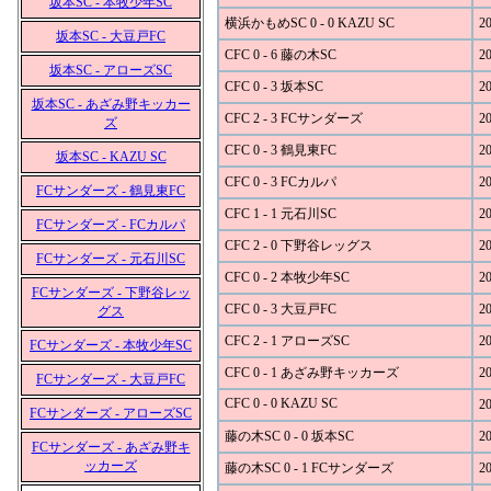
坂本SC - 本牧少年SC
横浜かもめSC 0 - 0 KAZU SC
20
坂本SC - 大豆戸FC
CFC 0 - 6 藤の木SC
20
坂本SC - アローズSC
CFC 0 - 3 坂本SC
20
坂本SC - あざみ野キッカー
CFC 2 - 3 FCサンダーズ
20
ズ
CFC 0 - 3 鶴見東FC
20
坂本SC - KAZU SC
CFC 0 - 3 FCカルパ
20
FCサンダーズ - 鶴見東FC
CFC 1 - 1 元石川SC
20
FCサンダーズ - FCカルパ
CFC 2 - 0 下野谷レッグス
20
FCサンダーズ - 元石川SC
CFC 0 - 2 本牧少年SC
20
FCサンダーズ - 下野谷レッ
CFC 0 - 3 大豆戸FC
20
グス
CFC 2 - 1 アローズSC
20
FCサンダーズ - 本牧少年SC
CFC 0 - 1 あざみ野キッカーズ
20
FCサンダーズ - 大豆戸FC
CFC 0 - 0 KAZU SC
20
FCサンダーズ - アローズSC
藤の木SC 0 - 0 坂本SC
20
FCサンダーズ - あざみ野キ
ッカーズ
藤の木SC 0 - 1 FCサンダーズ
20