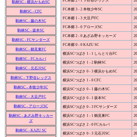
FC本郷 2 - 1 下野谷レッグス
20
駒林SC - 横浜かもめSC
FC本郷 3 - 2 本牧少年SC
20
駒林SC - CFC
FC本郷 1 - 3 大豆戸FC
20
駒林SC - 藤の木SC
FC本郷 3 - 0 アローズSC
20
駒林SC - 坂本SC
FC本郷 2 - 0 あざみ野キッカーズ
20
駒林SC - FCサンダーズ
FC本郷 0 - 0 KAZU SC
20
駒林SC - 鶴見東FC
横浜SCつばさ 1 - 1 しらとり台FC
20
駒林SC - FCカルパ
横浜SCつばさ 1 - 2 駒林SC
20
駒林SC - 元石川SC
横浜SCつばさ 0 - 3 横浜かもめSC
20
駒林SC - 下野谷レッグス
横浜SCつばさ 1 - 0 CFC
20
駒林SC - 本牧少年SC
横浜SCつばさ 0 - 1 藤の木SC
20
駒林SC - 大豆戸FC
横浜SCつばさ 0 - 1 坂本SC
20
駒林SC - アローズSC
横浜SCつばさ 0 - 3 FCサンダーズ
20
駒林SC - あざみ野キッカー
横浜SCつばさ 1 - 1 鶴見東FC
20
ズ
横浜SCつばさ 2 - 0 FCカルパ
20
駒林SC - KAZU SC
横浜SCつばさ 0 - 3 元石川SC
20