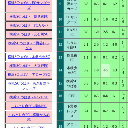
0-
横浜SCつばさ - FCサンダー
9
野キッ
0-3
0-3
0-1
1-2
0
ズ
カーズ
横浜SCつばさ - 鶴見東FC
FCサン
0-
10
0-1
0-3
1-0
0-2
6
ダーズ
横浜SCつばさ - FCカルパ
KAZU
1-
11
0-0
1-0
2-5
0-1
横浜SCつばさ - 元石川SC
SC
0
しらと
1-
横浜SCつばさ - 下野谷レッ
12
2-1
2-0
1-2
4-0
1
り台FC
グス
鶴見東
0-
横浜SCつばさ - 本牧少年SC
13
1-1
0-4
0-1
0-2
3
FC
横浜SCつばさ - 大豆戸FC
本牧少
3-
14
0-2
1-0
4/5
1-3
4
年SC
横浜SCつばさ - アローズSC
横浜SC
1-
横浜SCつばさ - あざみ野キ
15
0-3
0-3
0-1
0-3
2
つばさ
ッカーズ
0-
16
CFC
0-3
0-3
0-6
1-1
横浜SCつばさ - KAZU SC
4
しらとり台FC - 駒林SC
下野谷
0-
17
レッグ
0-1
0-2
0-2
0-1
2
しらとり台FC - 横浜かもめ
ス
SC
アロー
0-
18
1-1
0-2
1-2
0-5