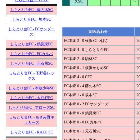
しらとり台FC - CFC
3
ズSC
しらとり台FC - 藤の木SC
しらとり台FC - 坂本SC
しらとり台FC - FCサンダー
組み合わせ
ズ
FC本郷 2 - 0 横浜SCつばさ
20
しらとり台FC - 鶴見東FC
FC本郷 4 - 0 しらとり台FC
20
しらとり台FC - FCカルパ
FC本郷 2 - 0 駒林SC
20
しらとり台FC - 元石川SC
FC本郷 0 - 1 横浜かもめSC
20
しらとり台FC - 下野谷レッ
FC本郷 4 - 0 CFC
20
グス
FC本郷 0 - 4 藤の木SC
20
しらとり台FC - 本牧少年SC
FC本郷 1 - 0 坂本SC
20
しらとり台FC - 大豆戸FC
FC本郷 0 - 2 FCサンダーズ
20
しらとり台FC - アローズSC
FC本郷 0 - 0 鶴見東FC
20
しらとり台FC - あざみ野キ
FC本郷 0 - 0 FCカルパ
20
ッカーズ
FC本郷 0 - 1 元石川SC
20
しらとり台FC - KAZU SC