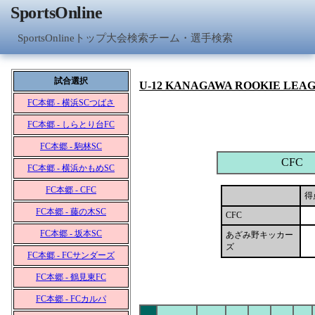
SportsOnline
SportsOnlineトップ
大会検索
チーム・選手検索
試合選択
U-12 KANAGAWA ROOKIE LEA
FC本郷 - 横浜SCつばさ
FC本郷 - しらとり台FC
FC本郷 - 駒林SC
CFC
FC本郷 - 横浜かもめSC
FC本郷 - CFC
得
FC本郷 - 藤の木SC
CFC
FC本郷 - 坂本SC
あざみ野キッカー
ズ
FC本郷 - FCサンダーズ
FC本郷 - 鶴見東FC
FC本郷 - FCカルパ