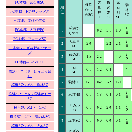
FC本郷 - 元石川SC
大
藤
元
横浜
駒
順
豆
の
石
かも
林
FC本郷 - 下野谷レッグス
位
戸
木
川
めSC
SC
FC
SC
SC
FC本郷 - 本牧少年SC
横浜か
1-
FC本郷 - 大豆戸FC
1
0-2
5-1
1-0
0
もめSC
FC本郷 - アローズSC
大豆戸
2-
2
2-0
2-2
2-1
0
FC
FC本郷 - あざみ野キッカー
ズ
藤の木
2-
3
1-5
2-2
4-0
2
SC
FC本郷 - KAZU SC
元石川
0-
4
0-1
1-2
0-4
横浜SCつばさ - しらとり台
1
SC
FC
5
駒林SC
0-1
0-2
2-2
1-0
横浜SCつばさ - 駒林SC
2-
横浜SCつばさ - 横浜かもめ
6
FC本郷
0-1
1-3
0-4
0-1
0
SC
FCカル
0-
横浜SCつばさ - CFC
7
0-1
0-2
2-0
1-1
2
パ
横浜SCつばさ - 藤の木SC
0-
8
坂本SC
0-1
0-0
0-0
0-1
0
横浜SCつばさ - 坂本SC
あざみ