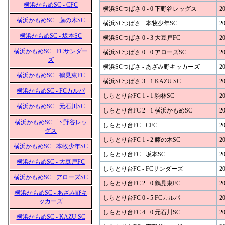
横浜かもめSC - CFC
横浜SCつばさ 0 - 0 下野谷レッグス
20
横浜かもめSC - 藤の木SC
横浜SCつばさ - 本牧少年SC
20
横浜かもめSC - 坂本SC
横浜SCつばさ 0 - 3 大豆戸FC
20
横浜かもめSC - FCサンダー
横浜SCつばさ 0 - 0 アローズSC
20
ズ
横浜SCつばさ - あざみ野キッカーズ
20
横浜かもめSC - 鶴見東FC
横浜SCつばさ 3 - 1 KAZU SC
20
横浜かもめSC - FCカルパ
しらとり台FC 1 - 1 駒林SC
20
横浜かもめSC - 元石川SC
しらとり台FC 2 - 1 横浜かもめSC
20
横浜かもめSC - 下野谷レッ
しらとり台FC - CFC
20
グス
しらとり台FC 1 - 2 藤の木SC
20
横浜かもめSC - 本牧少年SC
しらとり台FC - 坂本SC
20
横浜かもめSC - 大豆戸FC
しらとり台FC - FCサンダーズ
20
横浜かもめSC - アローズSC
しらとり台FC 2 - 0 鶴見東FC
20
横浜かもめSC - あざみ野キ
しらとり台FC 0 - 5 FCカルパ
20
ッカーズ
しらとり台FC 4 - 0 元石川SC
20
横浜かもめSC - KAZU SC