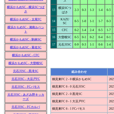
ズ
横浜かもめSC - 横浜SCつば
横浜SCつ
13
2-3
0-3
1-3
1-4
0-5
さ
ばさ
横浜かもめSC - 太尾FC
KAZU
14
0-5
1-0
1-1
1-7
0-3
SC
横浜かもめSC - 湘南ルベン
15
CFC
0-2
1-4
2-4
0-5
1-7
ト
16
大曽根SC
0-5
0-1
0-2
0-4
0-1
横浜かもめSC - 駒林SC
17
元石川SC
0-9
0-3
1-1
0-6
1-4
横浜かもめSC - 菊名SC
横浜かもめSC - CFC
横浜かもめSC - 大曽根SC
元石川SC - 黒滝SC
組み合わせ
元石川SC - 大豆戸FC
鶴見東FC 2 - 0 横浜かもめSC
202
鶴見東FC 6 - 0 元石川SC
202
元石川SC - FCバモス
鶴見東FC 2 - 0 黒滝SC
202
元石川SC - あざみ野キッカ
ーズ
鶴見東FC 0 - 1 大豆戸FC
202
元石川SC - FCカルパ
鶴見東FC 6 - 1 FCバモス
202