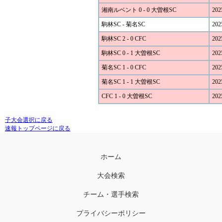
湘南ルベント 0 - 0 大曽根SC
202
駒林SC - 菊名SC
202
駒林SC 2 - 0 CFC
202
駒林SC 0 - 1 大曽根SC
202
菊名SC 1 - 0 CFC
202
菊名SC 1 - 1 大曽根SC
202
CFC 1 - 0 大曽根SC
202
子大会選択に戻る
速報トップページに戻る
ホーム
大会検索
チーム・選手検索
プライバシーポリシー