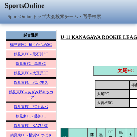
SportsOnline
SportsOnlineトップ
大会検索
チーム・選手検索
試合選択
U-11 KANAGAWA ROOKIE LEA
鶴見東FC - 横浜かもめSC
鶴見東FC - 元石川SC
鶴見東FC - 黒滝SC
太尾FC
鶴見東FC - 大豆戸FC
鶴見東FC - FCバモス
得
鶴見東FC - あざみ野キッカ
太尾FC
ーズ
大曽根SC
鶴見東FC - FCカルパ
鶴見東FC - 藤沢FC
鶴見東FC - KAZU SC
FC
鶴
藤
黒
太
鶴見東FC - 横浜SCつばさ