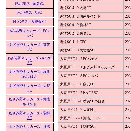
FCバモス - 菊名SC
黒滝SC 5 - 0 太尾FC
202
FCバモス - CFC
黒滝SC 3 - 2 湘南ルベント
202
FCバモス - 大曽根SC
黒滝SC 9 - 0 駒林SC
202
あざみ野キッカーズ - FCカ
黒滝SC 2 - 2 菊名SC
202
ルパ
黒滝SC 4 - 1 CFC
202
あざみ野キッカーズ - 藤沢
FC
黒滝SC 1 - 0 大曽根SC
202
あざみ野キッカーズ - KAZU
大豆戸FC 1 - 2 FCバモス
202
SC
大豆戸FC 0 - 1 あざみ野キッカーズ
202
あざみ野キッカーズ - 横浜
大豆戸FC 0 - 3 FCカルパ
202
SCつばさ
大豆戸FC 0 - 0 藤沢FC
202
あざみ野キッカーズ - 太尾
FC
大豆戸FC 2 - 2 KAZU SC
202
あざみ野キッカーズ - 湘南
大豆戸FC 0 - 0 横浜SCつばさ
202
ルベント
大豆戸FC 1 - 2 太尾FC
202
あざみ野キッカーズ - 駒林
SC
大豆戸FC 2 - 1 湘南ルベント
202
あざみ野キッカーズ - 菊名
大豆戸FC 1 - 1 駒林SC
202