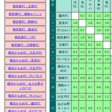
カ
順
見
沢
滝
尾
ル
位
東
鶴見東FC - 太尾FC
FC
SC
FC
パ
FC
鶴見東FC - 湘南ルベント
1
藤沢FC
0-1
3-1
2-2
2-0
鶴見東FC - 駒林SC
2
黒滝SC
1-0
1-0
0-2
5-0
鶴見東FC - 菊名SC
3
FCカルパ
1-3
0-1
3-0
2-0
鶴見東FC - CFC
4
鶴見東FC
2-2
2-0
0-3
3-0
5
太尾FC
0-2
0-5
0-2
0-3
鶴見東FC - 大曽根SC
6
菊名SC
0-1
2-2
0-1
1-0
0-5
横浜かもめSC - 元石川SC
7
FCバモス
0-3
0-4
1-4
1-6
2-0
横浜かもめSC - 黒滝SC
横浜かも
横浜かもめSC - 大豆戸FC
8
0-0
0-1
1-6
0-2
0-3
めSC
横浜かもめSC - FCバモス
9
駒林SC
0-1
0-9
0-2
0-0
2-0
横浜かもめSC - あざみ野キ
湘南ルベ
10
0-1
2-3
0-1
0-0
2-0
ッカーズ
ント
横浜かもめSC - FCカルパ
11
大豆戸FC
0-0
2-2
0-3
1-0
1-2
横浜かもめSC - 藤沢FC
あざみ野
12
キッカー
0-5
0-3
0-0
1-5
0-3
横浜かもめSC - KAZU SC