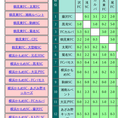
カ
順
見
沢
滝
尾
ル
位
東
鶴見東FC - 太尾FC
FC
SC
FC
パ
FC
鶴見東FC - 湘南ルベント
1
藤沢FC
0-1
3-1
2-2
2-0
鶴見東FC - 駒林SC
2
黒滝SC
1-0
1-0
0-2
5-0
鶴見東FC - 菊名SC
3
FCカルパ
1-3
0-1
3-0
2-0
鶴見東FC - CFC
4
鶴見東FC
2-2
2-0
0-3
3-0
5
太尾FC
0-2
0-5
0-2
0-3
鶴見東FC - 大曽根SC
6
菊名SC
0-1
2-2
0-1
1-0
0-5
横浜かもめSC - 元石川SC
7
FCバモス
0-3
0-4
1-4
1-6
2-0
横浜かもめSC - 黒滝SC
横浜かも
横浜かもめSC - 大豆戸FC
8
0-0
0-1
1-6
0-2
0-3
めSC
横浜かもめSC - FCバモス
9
駒林SC
0-1
0-9
0-2
0-0
2-0
横浜かもめSC - あざみ野キ
湘南ルベ
10
0-1
2-3
0-1
0-0
2-0
ッカーズ
ント
横浜かもめSC - FCカルパ
11
大豆戸FC
0-0
2-2
0-3
1-0
1-2
横浜かもめSC - 藤沢FC
あざみ野
12
キッカー
0-5
0-3
0-0
1-5
0-3
横浜かもめSC - KAZU SC