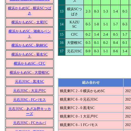
ズ
横浜かもめSC - 横浜SCつば
横浜SCつ
13
2-3
0-3
1-3
1-4
0-5
さ
ばさ
横浜かもめSC - 太尾FC
KAZU
14
0-5
1-0
1-1
1-7
0-3
SC
横浜かもめSC - 湘南ルベン
15
CFC
0-2
1-4
2-4
0-5
1-7
ト
16
大曽根SC
0-5
0-1
0-2
0-4
0-1
横浜かもめSC - 駒林SC
17
元石川SC
0-9
0-3
1-1
0-6
1-4
横浜かもめSC - 菊名SC
横浜かもめSC - CFC
横浜かもめSC - 大曽根SC
元石川SC - 黒滝SC
組み合わせ
元石川SC - 大豆戸FC
鶴見東FC 2 - 0 横浜かもめSC
202
鶴見東FC 6 - 0 元石川SC
202
元石川SC - FCバモス
鶴見東FC 2 - 0 黒滝SC
202
元石川SC - あざみ野キッカ
ーズ
鶴見東FC 0 - 1 大豆戸FC
202
元石川SC - FCカルパ
鶴見東FC 6 - 1 FCバモス
202