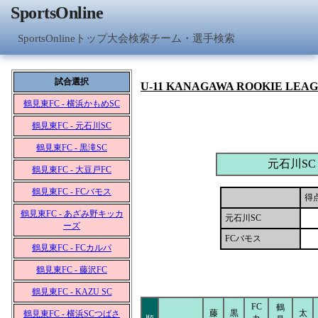
SportsOnline
SportsOnlineトップ
大会検索
チーム・選手検索
試合選択
U-11 KANAGAWA ROOKIE LEA
鶴見東FC - 横浜かもめSC
鶴見東FC - 元石川SC
鶴見東FC - 黒滝SC
元石川SC
鶴見東FC - 大豆戸FC
鶴見東FC - FCバモス
得
鶴見東FC - あざみ野キッカ
元石川SC
ーズ
FCバモス
鶴見東FC - FCカルパ
鶴見東FC - 藤沢FC
鶴見東FC - KAZU SC
FC
鶴
藤
黒
太
鶴見東FC - 横浜SCつばさ