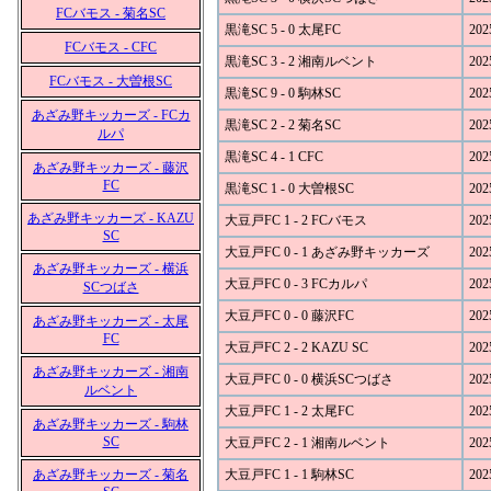
FCバモス - 菊名SC
黒滝SC 5 - 0 太尾FC
202
FCバモス - CFC
黒滝SC 3 - 2 湘南ルベント
202
FCバモス - 大曽根SC
黒滝SC 9 - 0 駒林SC
202
あざみ野キッカーズ - FCカ
黒滝SC 2 - 2 菊名SC
202
ルパ
黒滝SC 4 - 1 CFC
202
あざみ野キッカーズ - 藤沢
FC
黒滝SC 1 - 0 大曽根SC
202
あざみ野キッカーズ - KAZU
大豆戸FC 1 - 2 FCバモス
202
SC
大豆戸FC 0 - 1 あざみ野キッカーズ
202
あざみ野キッカーズ - 横浜
大豆戸FC 0 - 3 FCカルパ
202
SCつばさ
大豆戸FC 0 - 0 藤沢FC
202
あざみ野キッカーズ - 太尾
FC
大豆戸FC 2 - 2 KAZU SC
202
あざみ野キッカーズ - 湘南
大豆戸FC 0 - 0 横浜SCつばさ
202
ルベント
大豆戸FC 1 - 2 太尾FC
202
あざみ野キッカーズ - 駒林
SC
大豆戸FC 2 - 1 湘南ルベント
202
あざみ野キッカーズ - 菊名
大豆戸FC 1 - 1 駒林SC
202