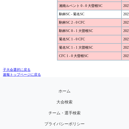
湘南ルベント 0 - 0 大曽根SC
202
駒林SC - 菊名SC
202
駒林SC 2 - 0 CFC
202
駒林SC 0 - 1 大曽根SC
202
菊名SC 1 - 0 CFC
202
菊名SC 1 - 1 大曽根SC
202
CFC 1 - 0 大曽根SC
202
子大会選択に戻る
速報トップページに戻る
ホーム
大会検索
チーム・選手検索
プライバシーポリシー