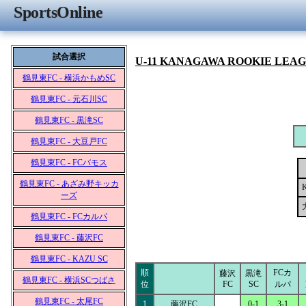
SportsOnline
試合選択
U-11 KANAGAWA ROOKIE LEA
鶴見東FC - 横浜かもめSC
鶴見東FC - 元石川SC
鶴見東FC - 黒滝SC
鶴見東FC - 大豆戸FC
鶴見東FC - FCバモス
鶴見東FC - あざみ野キッカ
ーズ
鶴見東FC - FCカルパ
鶴見東FC - 藤沢FC
鶴見東FC - KAZU SC
順
FCカ
藤沢
黒滝
鶴見東FC - 横浜SCつばさ
位
FC
SC
ルパ
鶴見東FC - 太尾FC
1
藤沢FC
0-1
3-1