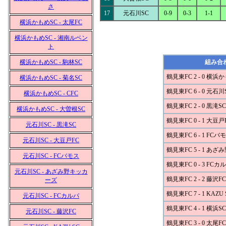
さ
17
元石川SC
0-9
0-3
1-1
横浜かもめSC - 太尾FC
横浜かもめSC - 湘南ルベン
ト
横浜かもめSC - 駒林SC
組み合
鶴見東FC 2 - 0 横浜
横浜かもめSC - 菊名SC
鶴見東FC 6 - 0 元石川
横浜かもめSC - CFC
鶴見東FC 2 - 0 黒滝SC
横浜かもめSC - 大曽根SC
鶴見東FC 0 - 1 大豆戸
元石川SC - 黒滝SC
鶴見東FC 6 - 1 FCバ
元石川SC - 大豆戸FC
鶴見東FC 5 - 1 あ
元石川SC - FCバモス
鶴見東FC 0 - 3 FCカ
元石川SC - あざみ野キッカ
鶴見東FC 2 - 2 藤沢FC
ーズ
鶴見東FC 7 - 1 KAZU 
元石川SC - FCカルパ
鶴見東FC 4 - 1 横浜
元石川SC - 藤沢FC
鶴見東FC 3 - 0 太尾FC