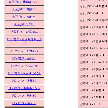
大豆戸FC - 湘南ルベント
元石川SC 0 - 4 菊名SC
大豆戸FC - 駒林SC
元石川SC 0 - 4 CFC
大豆戸FC - 菊名SC
元石川SC 2 - 0 大曽根
大豆戸FC - CFC
黒滝SC 2 - 2 大豆戸FC
大豆戸FC - 大曽根SC
黒滝SC 4 - 0 FCバモス
FCバモス - あざみ野キッカ
黒滝SC 3 - 0 あざ
ーズ
黒滝SC 1 - 0 FCカルパ
FCバモス - FCカルパ
黒滝SC 1 - 0 藤沢FC
FCバモス - 藤沢FC
黒滝SC 0 - 1 KAZU S
FCバモス - KAZU SC
黒滝SC 3 - 0 横浜S
FCバモス - 横浜SCつばさ
黒滝SC 5 - 0 太尾FC
FCバモス - 太尾FC
黒滝SC 3 - 2 湘南ル
FCバモス - 湘南ルベント
黒滝SC 9 - 0 駒林SC
FCバモス - 駒林SC
黒滝SC 2 - 2 菊名SC
FCバモス - 菊名SC
黒滝SC 4 - 1 CFC