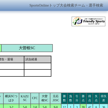
SportsOnlineトップ
大会検索
チーム・選手検索
大曽根SC
警告・退場
試合経過
ッ
横浜SCつ
大曽
元石
勝
負
引
勝
得
失
得失
KAZU
CFC
SC
ばさ
根SC
川SC
数
数
分
点
点
点
差
3-2
5-0
2-0
5-0
9-0
12
1
3
39
42
6
36