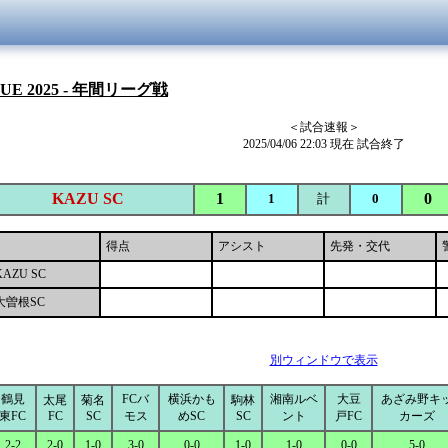
GUE 2025 - 年間リーグ戦
＜試合速報＞
2025/04/06 22:03 現在 試合終了
KAZU SC
1
0
1
計
0
得点
アシスト
先発・交代
KAZU SC
大曽根SC
別ウィンドウで表示
鶴見
FCバ
横浜かも
湘南ルベ
大豆
あざみ野キ
太尾
菊名
駒林
東FC
FC
SC
モス
めSC
SC
ント
戸FC
カーズ
2-2
2-0
1-0
3-0
0-0
1-0
1-0
0-0
5-0