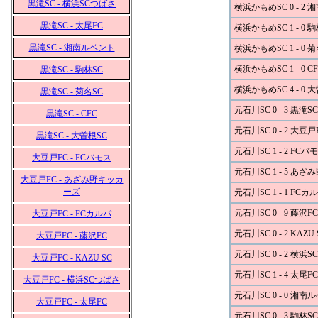
黒滝SC - 横浜SCつばさ
横浜かもめSC 0 - 2
黒滝SC - 太尾FC
横浜かもめSC 1 - 0 
黒滝SC - 湘南ルベント
横浜かもめSC 1 - 0 
横浜かもめSC 1 - 0 C
黒滝SC - 駒林SC
横浜かもめSC 4 - 0 
黒滝SC - 菊名SC
元石川SC 0 - 3 黒滝SC
黒滝SC - CFC
元石川SC 0 - 2 大豆戸
黒滝SC - 大曽根SC
元石川SC 1 - 2 FCバ
大豆戸FC - FCバモス
元石川SC 1 - 5 あ
大豆戸FC - あざみ野キッカ
ーズ
元石川SC 1 - 1 FCカ
元石川SC 0 - 9 藤沢FC
大豆戸FC - FCカルパ
元石川SC 0 - 2 KAZU 
大豆戸FC - 藤沢FC
元石川SC 0 - 2 横浜
大豆戸FC - KAZU SC
元石川SC 1 - 4 太尾FC
大豆戸FC - 横浜SCつばさ
元石川SC 0 - 0 湘南
大豆戸FC - 太尾FC
元石川SC 0 - 3 駒林SC