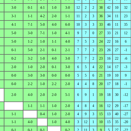
3-0
0-1
4-1
1-0
3-0
12
2
2
38
42
10
32
3-1
1-1
4-2
2-0
1-1
11
2
3
36
34
11
23
4-1
7-1
5-0
4-0
6-0
10
3
3
33
46
11
35
5-0
3-0
7-1
1-0
4-1
9
7
0
27
33
21
12
5-0
1-2
1-0
1-1
4-0
7
5
3
24
22
16
6
0-1
5-0
2-1
0-1
2-1
7
7
2
23
26
27
-1
0-2
3-2
1-0
4-0
3-0
7
7
2
23
16
22
-6
2-0
1-0
2-0
0-1
3-0
6
5
4
22
14
17
-3
0-0
3-0
3-0
0-0
0-0
5
5
6
21
19
10
9
0-0
2-2
1-0
2-2
2-0
4
4
8
20
17
18
-1
2-0
4-0
2-0
2-0
5-1
6
9
1
19
18
30
-12
1-1
1-1
1-0
2-0
4
8
4
16
12
29
-17
1-1
0-4
1-0
2-0
4
9
3
15
13
40
-27
1-1
4-0
1-0
4-0
3
12
1
10
15
35
-20
0-1
0-1
0-1
0-2
2
11
3
9
5
27
-22