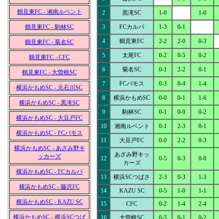
鶴見東FC - 湘南ルベント
2
黒滝SC
1-0
1-0
鶴見東FC - 駒林SC
3
FCカルパ
1-3
0-1
4
鶴見東FC
2-2
2-0
0-3
鶴見東FC - 菊名SC
5
太尾FC
0-2
0-5
0-2
鶴見東FC - CFC
6
菊名SC
0-1
2-2
0-1
鶴見東FC - 大曽根SC
7
FCバモス
0-3
0-4
1-4
横浜かもめSC - 元石川SC
8
横浜かもめSC
0-0
0-1
1-6
横浜かもめSC - 黒滝SC
9
駒林SC
0-1
0-9
0-2
横浜かもめSC - 大豆戸FC
10
湘南ルベント
0-1
2-3
0-1
横浜かもめSC - FCバモス
11
大豆戸FC
0-0
2-2
0-3
横浜かもめSC - あざみ野キ
あざみ野キッ
ッカーズ
12
0-5
0-3
0-0
カーズ
横浜かもめSC - FCカルパ
13
横浜SCつばさ
2-3
0-3
1-3
横浜かもめSC - 藤沢FC
14
KAZU SC
0-5
1-0
1-1
横浜かもめSC - KAZU SC
15
CFC
0-2
1-4
2-4
横浜かもめSC - 横浜SCつば
16
大曽根SC
0-5
0-1
0-2