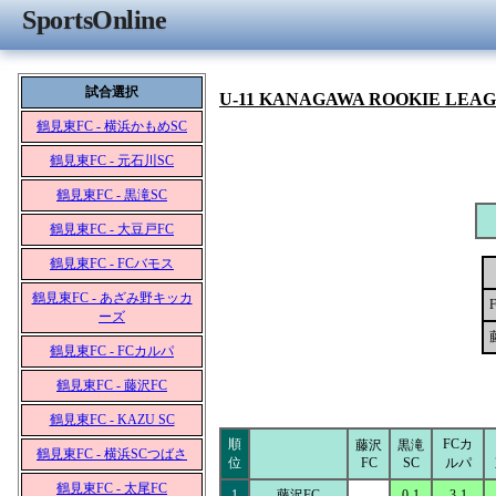
SportsOnline
試合選択
U-11 KANAGAWA ROOKIE LEA
鶴見東FC - 横浜かもめSC
鶴見東FC - 元石川SC
鶴見東FC - 黒滝SC
鶴見東FC - 大豆戸FC
鶴見東FC - FCバモス
鶴見東FC - あざみ野キッカ
ーズ
鶴見東FC - FCカルパ
鶴見東FC - 藤沢FC
鶴見東FC - KAZU SC
順
FCカ
藤沢
黒滝
鶴見東FC - 横浜SCつばさ
位
FC
SC
ルパ
鶴見東FC - 太尾FC
1
藤沢FC
0-1
3-1