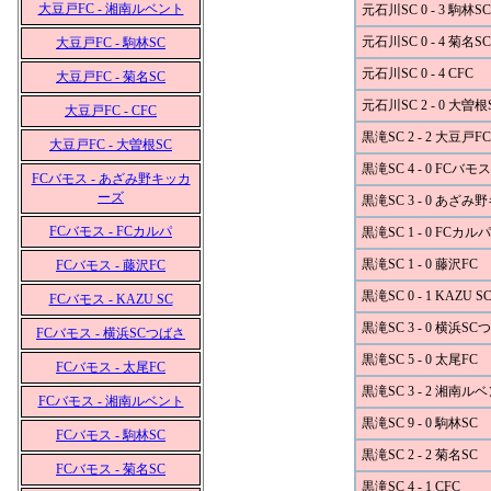
大豆戸FC - 湘南ルベント
元石川SC 0 - 3 駒林SC
元石川SC 0 - 4 菊名SC
大豆戸FC - 駒林SC
元石川SC 0 - 4 CFC
大豆戸FC - 菊名SC
元石川SC 2 - 0 大曽根
大豆戸FC - CFC
黒滝SC 2 - 2 大豆戸FC
大豆戸FC - 大曽根SC
黒滝SC 4 - 0 FCバモス
FCバモス - あざみ野キッカ
ーズ
黒滝SC 3 - 0 あざ
FCバモス - FCカルパ
黒滝SC 1 - 0 FCカルパ
黒滝SC 1 - 0 藤沢FC
FCバモス - 藤沢FC
黒滝SC 0 - 1 KAZU S
FCバモス - KAZU SC
黒滝SC 3 - 0 横浜S
FCバモス - 横浜SCつばさ
黒滝SC 5 - 0 太尾FC
FCバモス - 太尾FC
黒滝SC 3 - 2 湘南ル
FCバモス - 湘南ルベント
黒滝SC 9 - 0 駒林SC
FCバモス - 駒林SC
黒滝SC 2 - 2 菊名SC
FCバモス - 菊名SC
黒滝SC 4 - 1 CFC