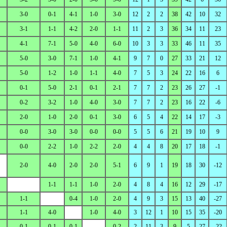
3-0
0-1
4-1
1-0
3-0
12
2
2
38
42
10
32
3-1
1-1
4-2
2-0
1-1
11
2
3
36
34
11
23
4-1
7-1
5-0
4-0
6-0
10
3
3
33
46
11
35
5-0
3-0
7-1
1-0
4-1
9
7
0
27
33
21
12
5-0
1-2
1-0
1-1
4-0
7
5
3
24
22
16
6
0-1
5-0
2-1
0-1
2-1
7
7
2
23
26
27
-1
0-2
3-2
1-0
4-0
3-0
7
7
2
23
16
22
-6
2-0
1-0
2-0
0-1
3-0
6
5
4
22
14
17
-3
0-0
3-0
3-0
0-0
0-0
5
5
6
21
19
10
9
0-0
2-2
1-0
2-2
2-0
4
4
8
20
17
18
-1
2-0
4-0
2-0
2-0
5-1
6
9
1
19
18
30
-12
1-1
1-1
1-0
2-0
4
8
4
16
12
29
-17
1-1
0-4
1-0
2-0
4
9
3
15
13
40
-27
1-1
4-0
1-0
4-0
3
12
1
10
15
35
-20
0-1
0-1
0-1
0-2
2
11
3
9
5
27
-22