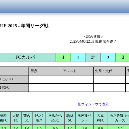
GUE 2025 - 年間リーグ戦
＜試合速報＞
2025/04/06 22:03 現在 試合終了
FCカルパ
1
3
1
計
3
得点
アシスト
先発・交代
FCカルパ
藤沢FC
別ウィンドウで表示
鶴見
FCバ
横浜かも
湘南ルベ
大豆
あざみ野キ
太尾
菊名
駒林
東FC
FC
SC
モス
めSC
SC
ント
戸FC
カーズ
2-2
2-0
1-0
3-0
0-0
1-0
1-0
0-0
5-0