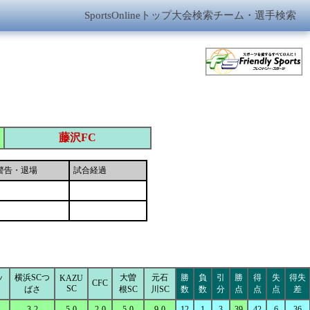
SportsOnlineトップ
大会検索
チーム・選手検索
藤沢FC
警告・退場
試合経過
ッ
横浜SCつ
大曽
元石
勝
負
引
勝
得
失
得失
KAZU
CFC
SC
ばさ
根SC
川SC
数
数
分
点
点
点
差
3-2
5-0
2-0
5-0
9-0
12
1
3
39
42
6
36