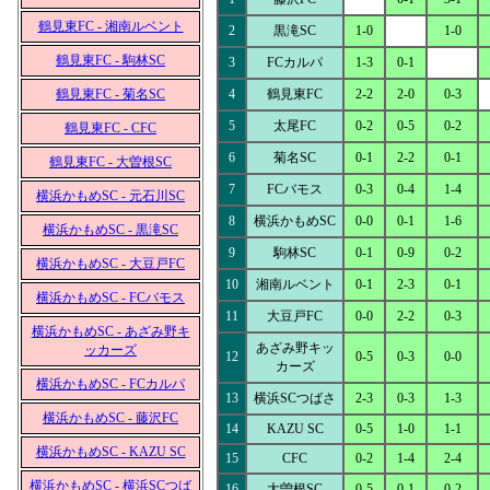
鶴見東FC - 湘南ルベント
2
黒滝SC
1-0
1-0
鶴見東FC - 駒林SC
3
FCカルパ
1-3
0-1
鶴見東FC - 菊名SC
4
鶴見東FC
2-2
2-0
0-3
5
太尾FC
0-2
0-5
0-2
鶴見東FC - CFC
6
菊名SC
0-1
2-2
0-1
鶴見東FC - 大曽根SC
7
FCバモス
0-3
0-4
1-4
横浜かもめSC - 元石川SC
8
横浜かもめSC
0-0
0-1
1-6
横浜かもめSC - 黒滝SC
9
駒林SC
0-1
0-9
0-2
横浜かもめSC - 大豆戸FC
10
湘南ルベント
0-1
2-3
0-1
横浜かもめSC - FCバモス
11
大豆戸FC
0-0
2-2
0-3
横浜かもめSC - あざみ野キ
あざみ野キッ
ッカーズ
12
0-5
0-3
0-0
カーズ
横浜かもめSC - FCカルパ
13
横浜SCつばさ
2-3
0-3
1-3
横浜かもめSC - 藤沢FC
14
KAZU SC
0-5
1-0
1-1
横浜かもめSC - KAZU SC
15
CFC
0-2
1-4
2-4
横浜かもめSC - 横浜SCつば
16
大曽根SC
0-5
0-1
0-2