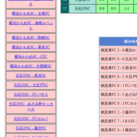
さ
17
元石川SC
0-9
0-3
1-1
横浜かもめSC - 太尾FC
横浜かもめSC - 湘南ルベン
ト
横浜かもめSC - 駒林SC
組み合
横浜かもめSC - 菊名SC
鶴見東FC 2 - 0 横浜
横浜かもめSC - CFC
鶴見東FC 6 - 0 元石川
横浜かもめSC - 大曽根SC
鶴見東FC 2 - 0 黒滝SC
元石川SC - 黒滝SC
鶴見東FC 0 - 1 大豆戸
元石川SC - 大豆戸FC
鶴見東FC 6 - 1 FCバ
元石川SC - FCバモス
鶴見東FC 5 - 1 あ
鶴見東FC 0 - 3 FCカ
元石川SC - あざみ野キッカ
ーズ
鶴見東FC 2 - 2 藤沢FC
元石川SC - FCカルパ
鶴見東FC 7 - 1 KAZU 
元石川SC - 藤沢FC
鶴見東FC 4 - 1 横浜