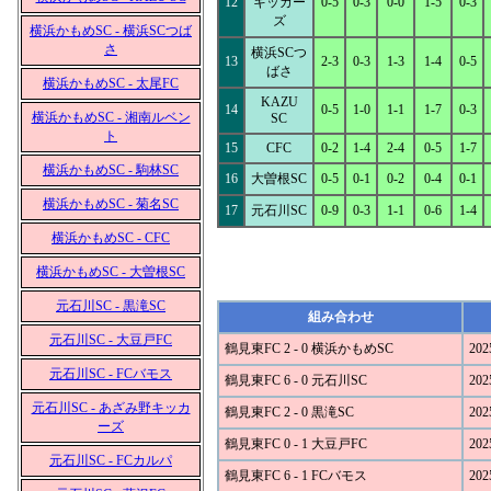
12
キッカー
0-5
0-3
0-0
1-5
0-3
ズ
横浜かもめSC - 横浜SCつば
さ
横浜SCつ
13
2-3
0-3
1-3
1-4
0-5
ばさ
横浜かもめSC - 太尾FC
KAZU
14
0-5
1-0
1-1
1-7
0-3
横浜かもめSC - 湘南ルベン
SC
ト
15
CFC
0-2
1-4
2-4
0-5
1-7
横浜かもめSC - 駒林SC
16
大曽根SC
0-5
0-1
0-2
0-4
0-1
横浜かもめSC - 菊名SC
17
元石川SC
0-9
0-3
1-1
0-6
1-4
横浜かもめSC - CFC
横浜かもめSC - 大曽根SC
元石川SC - 黒滝SC
組み合わせ
元石川SC - 大豆戸FC
鶴見東FC 2 - 0 横浜かもめSC
202
元石川SC - FCバモス
鶴見東FC 6 - 0 元石川SC
202
元石川SC - あざみ野キッカ
鶴見東FC 2 - 0 黒滝SC
202
ーズ
鶴見東FC 0 - 1 大豆戸FC
202
元石川SC - FCカルパ
鶴見東FC 6 - 1 FCバモス
202