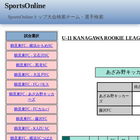
SportsOnline
SportsOnlineトップ
大会検索
チーム・選手検索
試合選択
U-11 KANAGAWA ROOKIE LEA
鶴見東FC - 横浜かもめSC
鶴見東FC - 元石川SC
鶴見東FC - 黒滝SC
あざみ野キッ
鶴見東FC - 大豆戸FC
鶴見東FC - FCバモス
得
鶴見東FC - あざみ野キッカ
あざみ野キッカー
ーズ
ズ
鶴見東FC - FCカルパ
藤沢FC
鶴見東FC - 藤沢FC
鶴見東FC - KAZU SC
鶴見東FC - 横浜SCつばさ