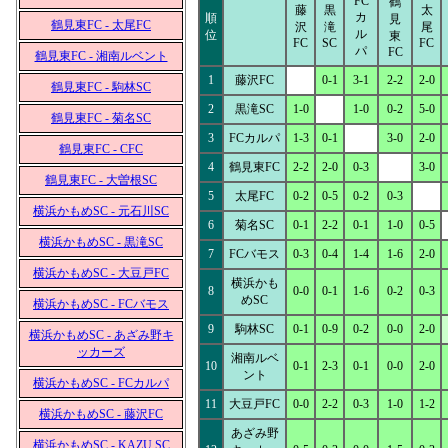
FC
鶴
藤
黒
太
カ
順
見
鶴見東FC - 太尾FC
沢
滝
尾
ル
位
東
FC
SC
FC
パ
FC
鶴見東FC - 湘南ルベント
1
藤沢FC
0-1
3-1
2-2
2-0
鶴見東FC - 駒林SC
2
黒滝SC
1-0
1-0
0-2
5-0
鶴見東FC - 菊名SC
3
FCカルパ
1-3
0-1
3-0
2-0
鶴見東FC - CFC
4
鶴見東FC
2-2
2-0
0-3
3-0
鶴見東FC - 大曽根SC
5
太尾FC
0-2
0-5
0-2
0-3
横浜かもめSC - 元石川SC
6
菊名SC
0-1
2-2
0-1
1-0
0-5
横浜かもめSC - 黒滝SC
7
FCバモス
0-3
0-4
1-4
1-6
2-0
横浜かもめSC - 大豆戸FC
横浜かも
8
0-0
0-1
1-6
0-2
0-3
めSC
横浜かもめSC - FCバモス
9
駒林SC
0-1
0-9
0-2
0-0
2-0
横浜かもめSC - あざみ野キ
ッカーズ
湘南ルベ
10
0-1
2-3
0-1
0-0
2-0
ント
横浜かもめSC - FCカルパ
11
大豆戸FC
0-0
2-2
0-3
1-0
1-2
横浜かもめSC - 藤沢FC
あざみ野
横浜かもめSC - KAZU SC