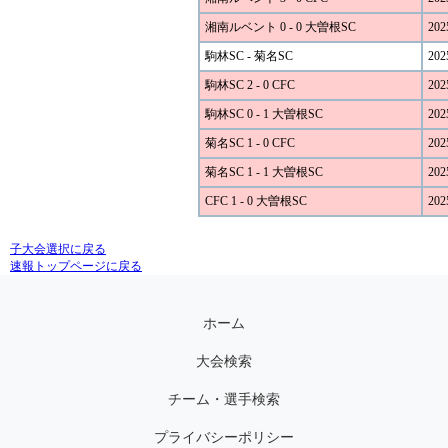
湘南ルベント 0 - 0 大曽根SC
202
駒林SC - 菊名SC
202
駒林SC 2 - 0 CFC
202
駒林SC 0 - 1 大曽根SC
202
菊名SC 1 - 0 CFC
202
菊名SC 1 - 1 大曽根SC
202
CFC 1 - 0 大曽根SC
202
子大会選択に戻る
速報トップページに戻る
ホーム
大会検索
チーム・選手検索
プライバシーポリシー