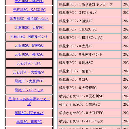
元石川SC - 藤沢FC
鶴見東FC 5 - 1 あざみ野キッカーズ
202
元石川SC - KAZU SC
鶴見東FC 0 - 3 FCカルパ
202
元石川SC - 横浜SCつばさ
鶴見東FC 2 - 2 藤沢FC
202
元石川SC - 太尾FC
鶴見東FC 7 - 1 KAZU SC
202
元石川SC - 湘南ルベント
鶴見東FC 4 - 1 横浜SCつばさ
202
元石川SC - 駒林SC
鶴見東FC 3 - 0 太尾FC
202
元石川SC - 菊名SC
鶴見東FC 0 - 0 湘南ルベント
202
鶴見東FC 0 - 0 駒林SC
202
元石川SC - CFC
鶴見東FC 0 - 1 菊名SC
202
元石川SC - 大曽根SC
鶴見東FC 5 - 0 CFC
202
黒滝SC - 大豆戸FC
鶴見東FC 4 - 0 大曽根SC
202
黒滝SC - FCバモス
横浜かもめSC 3 - 0 元石川SC
202
黒滝SC - あざみ野キッカー
ズ
横浜かもめSC 0 - 1 黒滝SC
202
黒滝SC - FCカルパ
横浜かもめSC 0 - 0 大豆戸FC
202
横浜かもめSC 1 - 4 FCバモス
202
黒滝SC - 藤沢FC