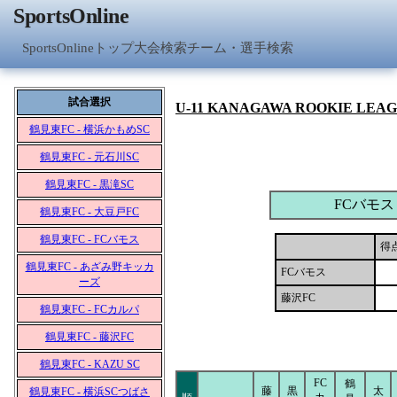
SportsOnline
SportsOnlineトップ
大会検索
チーム・選手検索
試合選択
U-11 KANAGAWA ROOKIE LEA
鶴見東FC - 横浜かもめSC
鶴見東FC - 元石川SC
鶴見東FC - 黒滝SC
FCバモス
鶴見東FC - 大豆戸FC
鶴見東FC - FCバモス
得
鶴見東FC - あざみ野キッカ
FCバモス
ーズ
藤沢FC
鶴見東FC - FCカルパ
鶴見東FC - 藤沢FC
鶴見東FC - KAZU SC
FC
鶴
藤
黒
太
鶴見東FC - 横浜SCつばさ