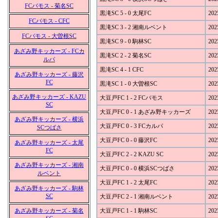
FCバモス - 菊名SC
黒滝SC 5 - 0 太尾FC
202
FCバモス - CFC
黒滝SC 3 - 2 湘南ルベント
202
FCバモス - 大曽根SC
黒滝SC 9 - 0 駒林SC
202
あざみ野キッカーズ - FCカ
黒滝SC 2 - 2 菊名SC
202
ルパ
黒滝SC 4 - 1 CFC
202
あざみ野キッカーズ - 藤沢
FC
黒滝SC 1 - 0 大曽根SC
202
あざみ野キッカーズ - KAZU
大豆戸FC 1 - 2 FCバモス
202
SC
大豆戸FC 0 - 1 あざみ野キッカーズ
202
あざみ野キッカーズ - 横浜
大豆戸FC 0 - 3 FCカルパ
202
SCつばさ
大豆戸FC 0 - 0 藤沢FC
202
あざみ野キッカーズ - 太尾
FC
大豆戸FC 2 - 2 KAZU SC
202
あざみ野キッカーズ - 湘南
大豆戸FC 0 - 0 横浜SCつばさ
202
ルベント
大豆戸FC 1 - 2 太尾FC
202
あざみ野キッカーズ - 駒林
SC
大豆戸FC 2 - 1 湘南ルベント
202
あざみ野キッカーズ - 菊名
大豆戸FC 1 - 1 駒林SC
202