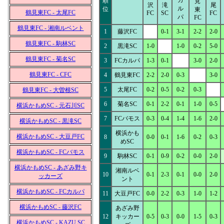
カ
順
見
沢
滝
尾
ル
位
東
鶴見東FC - 太尾FC
FC
SC
FC
パ
FC
鶴見東FC - 湘南ルベント
1
藤沢FC
0-1
3-1
2-2
2-0
鶴見東FC - 駒林SC
2
黒滝SC
1-0
1-0
0-2
5-0
鶴見東FC - 菊名SC
3
FCカルパ
1-3
0-1
3-0
2-0
鶴見東FC - CFC
4
鶴見東FC
2-2
2-0
0-3
3-0
5
太尾FC
0-2
0-5
0-2
0-3
鶴見東FC - 大曽根SC
6
菊名SC
0-1
2-2
0-1
1-0
0-5
横浜かもめSC - 元石川SC
7
FCバモス
0-3
0-4
1-4
1-6
2-0
横浜かもめSC - 黒滝SC
横浜かも
横浜かもめSC - 大豆戸FC
8
0-0
0-1
1-6
0-2
0-3
めSC
横浜かもめSC - FCバモス
9
駒林SC
0-1
0-9
0-2
0-0
2-0
横浜かもめSC - あざみ野キ
湘南ルベ
10
0-1
2-3
0-1
0-0
2-0
ッカーズ
ント
横浜かもめSC - FCカルパ
11
大豆戸FC
0-0
2-2
0-3
1-0
1-2
横浜かもめSC - 藤沢FC
あざみ野
12
キッカー
0-5
0-3
0-0
1-5
0-3
横浜かもめSC - KAZU SC