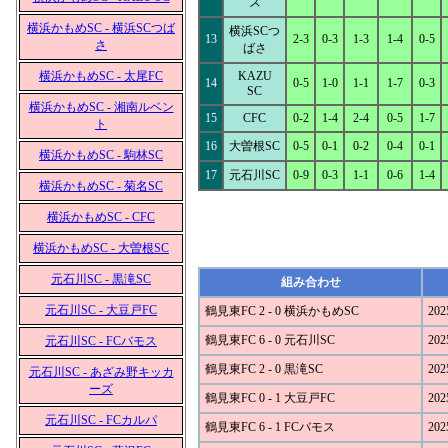
ズ
横浜かもめSC - 横浜SCつば
横浜SCつ
13
2-3
0-3
1-3
1-4
0-5
さ
ばさ
横浜かもめSC - 太尾FC
KAZU
14
0-5
1-0
1-1
1-7
0-3
SC
横浜かもめSC - 湘南ルベン
15
CFC
0-2
1-4
2-4
0-5
1-7
ト
16
大曽根SC
0-5
0-1
0-2
0-4
0-1
横浜かもめSC - 駒林SC
17
元石川SC
0-9
0-3
1-1
0-6
1-4
横浜かもめSC - 菊名SC
横浜かもめSC - CFC
横浜かもめSC - 大曽根SC
元石川SC - 黒滝SC
組み合わせ
元石川SC - 大豆戸FC
鶴見東FC 2 - 0 横浜かもめSC
202
鶴見東FC 6 - 0 元石川SC
202
元石川SC - FCバモス
鶴見東FC 2 - 0 黒滝SC
202
元石川SC - あざみ野キッカ
ーズ
鶴見東FC 0 - 1 大豆戸FC
202
元石川SC - FCカルパ
鶴見東FC 6 - 1 FCバモス
202