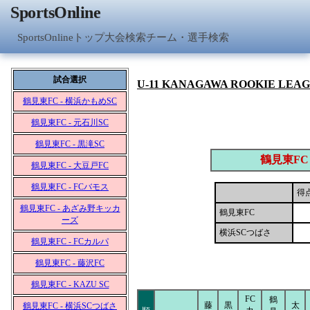
SportsOnline
SportsOnlineトップ
大会検索
チーム・選手検索
試合選択
U-11 KANAGAWA ROOKIE LEA
鶴見東FC - 横浜かもめSC
鶴見東FC - 元石川SC
鶴見東FC - 黒滝SC
鶴見東FC
鶴見東FC - 大豆戸FC
鶴見東FC - FCバモス
得
鶴見東FC - あざみ野キッカ
鶴見東FC
ーズ
横浜SCつばさ
鶴見東FC - FCカルパ
鶴見東FC - 藤沢FC
鶴見東FC - KAZU SC
FC
鶴
藤
黒
太
鶴見東FC - 横浜SCつばさ