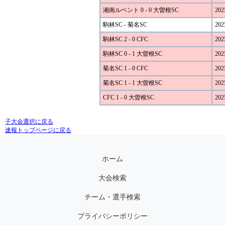
湘南ルベント 0 - 0 大曽根SC
202
駒林SC - 菊名SC
202
駒林SC 2 - 0 CFC
202
駒林SC 0 - 1 大曽根SC
202
菊名SC 1 - 0 CFC
202
菊名SC 1 - 1 大曽根SC
202
CFC 1 - 0 大曽根SC
202
子大会選択に戻る
速報トップページに戻る
ホーム
大会検索
チーム・選手検索
プライバシーポリシー