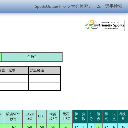
SportsOnlineトップ
大会検索
チーム・選手検索
CFC
警告・退場
試合経過
ッ
横浜SCつ
大曽
元石
勝
負
引
勝
得
失
得失
KAZU
CFC
SC
ばさ
根SC
川SC
数
数
分
点
点
点
差
3-2
5-0
2-0
5-0
9-0
12
1
3
39
42
6
36