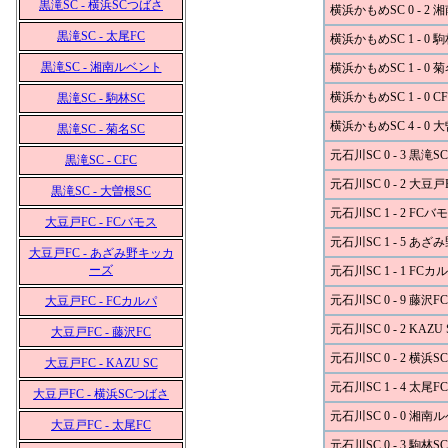
黒滝SC - 横浜SCつばさ
横浜かもめSC 0 - 2
黒滝SC - 太尾FC
横浜かもめSC 1 - 0 
黒滝SC - 湘南ルベント
横浜かもめSC 1 - 0 
横浜かもめSC 1 - 0 C
黒滝SC - 駒林SC
横浜かもめSC 4 - 0 
黒滝SC - 菊名SC
元石川SC 0 - 3 黒滝SC
黒滝SC - CFC
元石川SC 0 - 2 大豆戸
黒滝SC - 大曽根SC
元石川SC 1 - 2 FCバ
大豆戸FC - FCバモス
元石川SC 1 - 5 あ
大豆戸FC - あざみ野キッカ
ーズ
元石川SC 1 - 1 FCカ
元石川SC 0 - 9 藤沢FC
大豆戸FC - FCカルパ
元石川SC 0 - 2 KAZU 
大豆戸FC - 藤沢FC
元石川SC 0 - 2 横浜
大豆戸FC - KAZU SC
元石川SC 1 - 4 太尾FC
大豆戸FC - 横浜SCつばさ
元石川SC 0 - 0 湘南
大豆戸FC - 太尾FC
元石川SC 0 - 3 駒林SC