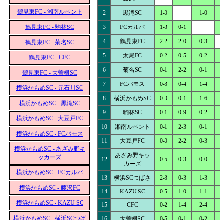
鶴見東FC - 湘南ルベント
2
黒滝SC
1-0
1-0
鶴見東FC - 駒林SC
3
FCカルパ
1-3
0-1
4
鶴見東FC
2-2
2-0
0-3
鶴見東FC - 菊名SC
5
太尾FC
0-2
0-5
0-2
鶴見東FC - CFC
6
菊名SC
0-1
2-2
0-1
鶴見東FC - 大曽根SC
7
FCバモス
0-3
0-4
1-4
横浜かもめSC - 元石川SC
8
横浜かもめSC
0-0
0-1
1-6
横浜かもめSC - 黒滝SC
9
駒林SC
0-1
0-9
0-2
横浜かもめSC - 大豆戸FC
10
湘南ルベント
0-1
2-3
0-1
横浜かもめSC - FCバモス
11
大豆戸FC
0-0
2-2
0-3
横浜かもめSC - あざみ野キ
あざみ野キッ
ッカーズ
12
0-5
0-3
0-0
カーズ
横浜かもめSC - FCカルパ
13
横浜SCつばさ
2-3
0-3
1-3
横浜かもめSC - 藤沢FC
14
KAZU SC
0-5
1-0
1-1
横浜かもめSC - KAZU SC
15
CFC
0-2
1-4
2-4
横浜かもめSC - 横浜SCつば
16
大曽根SC
0-5
0-1
0-2