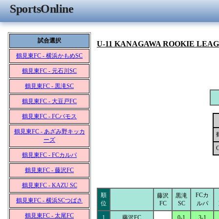
SportsOnline
試合選択
U-11 KANAGAWA ROOKIE LEA
鶴見東FC - 横浜かもめSC
鶴見東FC - 元石川SC
鶴見東FC - 黒滝SC
鶴見東FC - 大豆戸FC
鶴見東FC - FCバモス
鶴見東FC - あざみ野キッカ
ーズ
鶴見東FC - FCカルパ
鶴見東FC - 藤沢FC
鶴見東FC - KAZU SC
順
FCカ
藤沢
黒滝
鶴見東FC - 横浜SCつばさ
位
FC
SC
ルパ
鶴見東FC - 太尾FC
1
藤沢FC
0-1
3-1