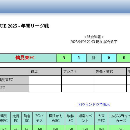
GUE 2025 - 年間リーグ戦
＜試合速報＞
2025/04/06 22:03 現在 試合終了
鶴見東FC
5
0
5
計
0
得点
アシスト
先発・交代
鶴見東FC
CFC
別ウィンドウで表示
鶴見
FCバ
横浜かも
湘南ルベ
大豆
あざみ野キ
太尾
菊名
駒林
東FC
FC
SC
モス
めSC
SC
ント
戸FC
カーズ
2-2
2-0
1-0
3-0
0-0
1-0
1-0
0-0
5-0