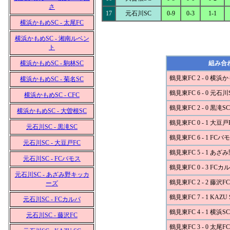
さ
17
元石川SC
0-9
0-3
1-1
横浜かもめSC - 太尾FC
横浜かもめSC - 湘南ルベン
ト
横浜かもめSC - 駒林SC
組み合
鶴見東FC 2 - 0 横浜
横浜かもめSC - 菊名SC
鶴見東FC 6 - 0 元石川
横浜かもめSC - CFC
鶴見東FC 2 - 0 黒滝SC
横浜かもめSC - 大曽根SC
鶴見東FC 0 - 1 大豆戸
元石川SC - 黒滝SC
鶴見東FC 6 - 1 FCバ
元石川SC - 大豆戸FC
鶴見東FC 5 - 1 あ
元石川SC - FCバモス
鶴見東FC 0 - 3 FCカ
元石川SC - あざみ野キッカ
鶴見東FC 2 - 2 藤沢FC
ーズ
鶴見東FC 7 - 1 KAZU 
元石川SC - FCカルパ
鶴見東FC 4 - 1 横浜
元石川SC - 藤沢FC
鶴見東FC 3 - 0 太尾FC