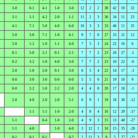
3-0
0-1
4-1
1-0
3-0
12
2
2
38
42
10
32
3-1
1-1
4-2
2-0
1-1
11
2
3
36
34
11
23
4-1
7-1
5-0
4-0
6-0
10
3
3
33
46
11
35
5-0
3-0
7-1
1-0
4-1
9
7
0
27
33
21
12
5-0
1-2
1-0
1-1
4-0
7
5
3
24
22
16
6
0-1
5-0
2-1
0-1
2-1
7
7
2
23
26
27
-1
0-2
3-2
1-0
4-0
3-0
7
7
2
23
16
22
-6
2-0
1-0
2-0
0-1
3-0
6
5
4
22
14
17
-3
0-0
3-0
3-0
0-0
0-0
5
5
6
21
19
10
9
0-0
2-2
1-0
2-2
2-0
4
4
8
20
17
18
-1
2-0
4-0
2-0
2-0
5-1
6
9
1
19
18
30
-12
1-1
1-1
1-0
2-0
4
8
4
16
12
29
-17
1-1
0-4
1-0
2-0
4
9
3
15
13
40
-27
1-1
4-0
1-0
4-0
3
12
1
10
15
35
-20
0-1
0-1
0-1
0-2
2
11
3
9
5
27
-22