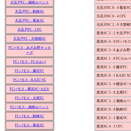
大豆戸FC - 湘南ルベント
元石川SC 0 - 4 菊名SC
大豆戸FC - 駒林SC
元石川SC 0 - 4 CFC
大豆戸FC - 菊名SC
元石川SC 2 - 0 大曽根
大豆戸FC - CFC
黒滝SC 2 - 2 大豆戸FC
大豆戸FC - 大曽根SC
黒滝SC 4 - 0 FCバモス
FCバモス - あざみ野キッカ
黒滝SC 3 - 0 あざ
ーズ
黒滝SC 1 - 0 FCカルパ
FCバモス - FCカルパ
黒滝SC 1 - 0 藤沢FC
FCバモス - 藤沢FC
黒滝SC 0 - 1 KAZU S
FCバモス - KAZU SC
黒滝SC 3 - 0 横浜S
FCバモス - 横浜SCつばさ
黒滝SC 5 - 0 太尾FC
FCバモス - 太尾FC
黒滝SC 3 - 2 湘南ル
FCバモス - 湘南ルベント
黒滝SC 9 - 0 駒林SC
FCバモス - 駒林SC
黒滝SC 2 - 2 菊名SC
FCバモス - 菊名SC
黒滝SC 4 - 1 CFC