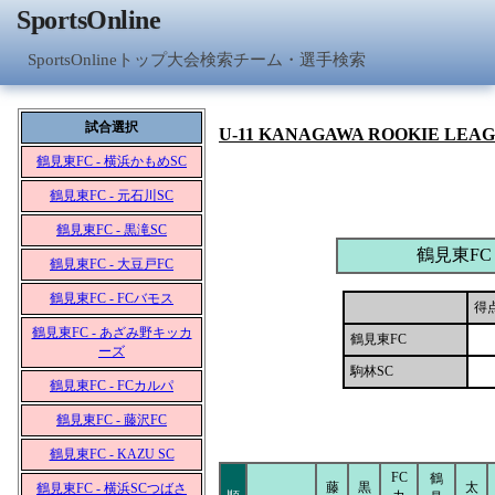
SportsOnline
SportsOnlineトップ
大会検索
チーム・選手検索
試合選択
U-11 KANAGAWA ROOKIE LEA
鶴見東FC - 横浜かもめSC
鶴見東FC - 元石川SC
鶴見東FC - 黒滝SC
鶴見東FC
鶴見東FC - 大豆戸FC
鶴見東FC - FCバモス
得
鶴見東FC - あざみ野キッカ
鶴見東FC
ーズ
駒林SC
鶴見東FC - FCカルパ
鶴見東FC - 藤沢FC
鶴見東FC - KAZU SC
FC
鶴
藤
黒
太
鶴見東FC - 横浜SCつばさ