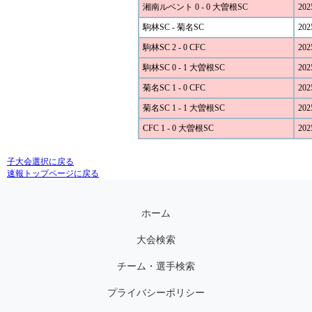
湘南ルベント 0 - 0 大曽根SC
202
駒林SC - 菊名SC
202
駒林SC 2 - 0 CFC
202
駒林SC 0 - 1 大曽根SC
202
菊名SC 1 - 0 CFC
202
菊名SC 1 - 1 大曽根SC
202
CFC 1 - 0 大曽根SC
202
子大会選択に戻る
速報トップページに戻る
ホーム
大会検索
チーム・選手検索
プライバシーポリシー