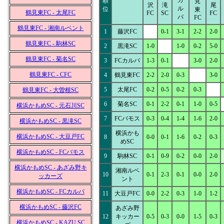
カ
順
見
沢
滝
尾
ル
位
東
鶴見東FC - 太尾FC
FC
SC
FC
パ
FC
鶴見東FC - 湘南ルベント
1
藤沢FC
0-1
3-1
2-2
2-0
鶴見東FC - 駒林SC
2
黒滝SC
1-0
1-0
0-2
5-0
鶴見東FC - 菊名SC
3
FCカルパ
1-3
0-1
3-0
2-0
鶴見東FC - CFC
4
鶴見東FC
2-2
2-0
0-3
3-0
5
太尾FC
0-2
0-5
0-2
0-3
鶴見東FC - 大曽根SC
6
菊名SC
0-1
2-2
0-1
1-0
0-5
横浜かもめSC - 元石川SC
7
FCバモス
0-3
0-4
1-4
1-6
2-0
横浜かもめSC - 黒滝SC
横浜かも
横浜かもめSC - 大豆戸FC
8
0-0
0-1
1-6
0-2
0-3
めSC
横浜かもめSC - FCバモス
9
駒林SC
0-1
0-9
0-2
0-0
2-0
横浜かもめSC - あざみ野キ
湘南ルベ
10
0-1
2-3
0-1
0-0
2-0
ッカーズ
ント
横浜かもめSC - FCカルパ
11
大豆戸FC
0-0
2-2
0-3
1-0
1-2
横浜かもめSC - 藤沢FC
あざみ野
12
キッカー
0-5
0-3
0-0
1-5
0-3
横浜かもめSC - KAZU SC