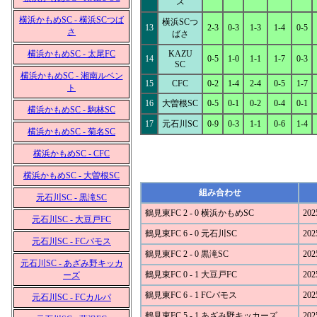
ズ
横浜かもめSC - 横浜SCつば
横浜SCつ
13
2-3
0-3
1-3
1-4
0-5
さ
ばさ
横浜かもめSC - 太尾FC
KAZU
14
0-5
1-0
1-1
1-7
0-3
SC
横浜かもめSC - 湘南ルベン
15
CFC
0-2
1-4
2-4
0-5
1-7
ト
16
大曽根SC
0-5
0-1
0-2
0-4
0-1
横浜かもめSC - 駒林SC
17
元石川SC
0-9
0-3
1-1
0-6
1-4
横浜かもめSC - 菊名SC
横浜かもめSC - CFC
横浜かもめSC - 大曽根SC
組み合わせ
元石川SC - 黒滝SC
鶴見東FC 2 - 0 横浜かもめSC
202
元石川SC - 大豆戸FC
鶴見東FC 6 - 0 元石川SC
202
元石川SC - FCバモス
鶴見東FC 2 - 0 黒滝SC
202
元石川SC - あざみ野キッカ
鶴見東FC 0 - 1 大豆戸FC
202
ーズ
鶴見東FC 6 - 1 FCバモス
202
元石川SC - FCカルパ
鶴見東FC 5 - 1 あざみ野キッカーズ
202