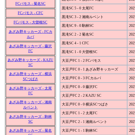
FCバモス - 菊名SC
黒滝SC 5 - 0 太尾FC
202
FCバモス - CFC
黒滝SC 3 - 2 湘南ルベント
202
FCバモス - 大曽根SC
黒滝SC 9 - 0 駒林SC
202
あざみ野キッカーズ - FCカ
黒滝SC 2 - 2 菊名SC
202
ルパ
黒滝SC 4 - 1 CFC
202
あざみ野キッカーズ - 藤沢
FC
黒滝SC 1 - 0 大曽根SC
202
あざみ野キッカーズ - KAZU
大豆戸FC 1 - 2 FCバモス
202
SC
大豆戸FC 0 - 1 あざみ野キッカーズ
202
あざみ野キッカーズ - 横浜
大豆戸FC 0 - 3 FCカルパ
202
SCつばさ
大豆戸FC 0 - 0 藤沢FC
202
あざみ野キッカーズ - 太尾
FC
大豆戸FC 2 - 2 KAZU SC
202
あざみ野キッカーズ - 湘南
大豆戸FC 0 - 0 横浜SCつばさ
202
ルベント
大豆戸FC 1 - 2 太尾FC
202
あざみ野キッカーズ - 駒林
SC
大豆戸FC 2 - 1 湘南ルベント
202
あざみ野キッカーズ - 菊名
大豆戸FC 1 - 1 駒林SC
202