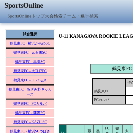
SportsOnline
SportsOnlineトップ
大会検索
チーム・選手検索
試合選択
U-11 KANAGAWA ROOKIE LEA
鶴見東FC - 横浜かもめSC
鶴見東FC - 元石川SC
鶴見東FC - 黒滝SC
鶴見東FC
鶴見東FC - 大豆戸FC
鶴見東FC - FCバモス
得
鶴見東FC - あざみ野キッカ
鶴見東FC
ーズ
FCカルパ
鶴見東FC - FCカルパ
鶴見東FC - 藤沢FC
鶴見東FC - KAZU SC
FC
鶴
藤
黒
太
鶴見東FC - 横浜SCつばさ