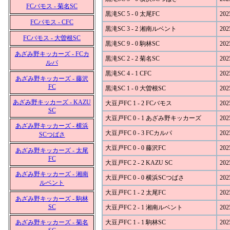
FCバモス - 菊名SC
黒滝SC 5 - 0 太尾FC
202
FCバモス - CFC
黒滝SC 3 - 2 湘南ルベント
202
FCバモス - 大曽根SC
黒滝SC 9 - 0 駒林SC
202
あざみ野キッカーズ - FCカ
黒滝SC 2 - 2 菊名SC
202
ルパ
黒滝SC 4 - 1 CFC
202
あざみ野キッカーズ - 藤沢
FC
黒滝SC 1 - 0 大曽根SC
202
あざみ野キッカーズ - KAZU
大豆戸FC 1 - 2 FCバモス
202
SC
大豆戸FC 0 - 1 あざみ野キッカーズ
202
あざみ野キッカーズ - 横浜
大豆戸FC 0 - 3 FCカルパ
202
SCつばさ
大豆戸FC 0 - 0 藤沢FC
202
あざみ野キッカーズ - 太尾
FC
大豆戸FC 2 - 2 KAZU SC
202
あざみ野キッカーズ - 湘南
大豆戸FC 0 - 0 横浜SCつばさ
202
ルベント
大豆戸FC 1 - 2 太尾FC
202
あざみ野キッカーズ - 駒林
SC
大豆戸FC 2 - 1 湘南ルベント
202
あざみ野キッカーズ - 菊名
大豆戸FC 1 - 1 駒林SC
202