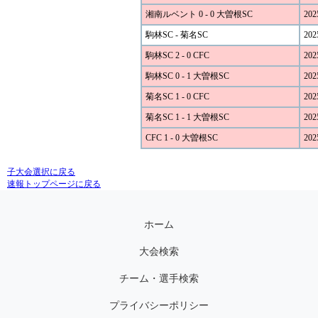
湘南ルベント 0 - 0 大曽根SC
202
駒林SC - 菊名SC
202
駒林SC 2 - 0 CFC
202
駒林SC 0 - 1 大曽根SC
202
菊名SC 1 - 0 CFC
202
菊名SC 1 - 1 大曽根SC
202
CFC 1 - 0 大曽根SC
202
子大会選択に戻る
速報トップページに戻る
ホーム
大会検索
チーム・選手検索
プライバシーポリシー