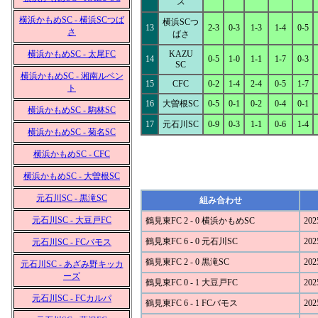
ズ
横浜かもめSC - 横浜SCつば
横浜SCつ
13
2-3
0-3
1-3
1-4
0-5
さ
ばさ
横浜かもめSC - 太尾FC
KAZU
14
0-5
1-0
1-1
1-7
0-3
SC
横浜かもめSC - 湘南ルベン
15
CFC
0-2
1-4
2-4
0-5
1-7
ト
16
大曽根SC
0-5
0-1
0-2
0-4
0-1
横浜かもめSC - 駒林SC
17
元石川SC
0-9
0-3
1-1
0-6
1-4
横浜かもめSC - 菊名SC
横浜かもめSC - CFC
横浜かもめSC - 大曽根SC
元石川SC - 黒滝SC
組み合わせ
元石川SC - 大豆戸FC
鶴見東FC 2 - 0 横浜かもめSC
202
鶴見東FC 6 - 0 元石川SC
202
元石川SC - FCバモス
鶴見東FC 2 - 0 黒滝SC
202
元石川SC - あざみ野キッカ
ーズ
鶴見東FC 0 - 1 大豆戸FC
202
元石川SC - FCカルパ
鶴見東FC 6 - 1 FCバモス
202