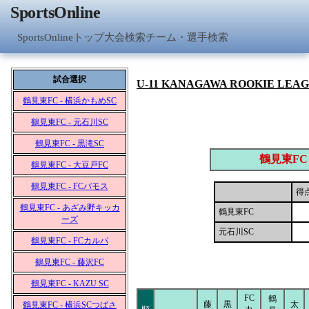
SportsOnline
SportsOnlineトップ
大会検索
チーム・選手検索
試合選択
U-11 KANAGAWA ROOKIE LEA
鶴見東FC - 横浜かもめSC
鶴見東FC - 元石川SC
鶴見東FC - 黒滝SC
鶴見東FC
鶴見東FC - 大豆戸FC
鶴見東FC - FCバモス
得
鶴見東FC - あざみ野キッカ
鶴見東FC
ーズ
元石川SC
鶴見東FC - FCカルパ
鶴見東FC - 藤沢FC
鶴見東FC - KAZU SC
FC
鶴
藤
黒
太
鶴見東FC - 横浜SCつばさ