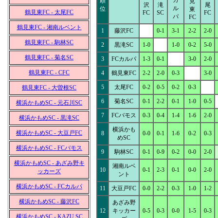
カ
順
見
沢
滝
尾
ル
位
東
鶴見東FC - 太尾FC
FC
SC
FC
パ
FC
鶴見東FC - 湘南ルベント
1
藤沢FC
0-1
3-1
2-2
2-0
鶴見東FC - 駒林SC
2
黒滝SC
1-0
1-0
0-2
5-0
鶴見東FC - 菊名SC
3
FCカルパ
1-3
0-1
3-0
2-0
鶴見東FC - CFC
4
鶴見東FC
2-2
2-0
0-3
3-0
5
太尾FC
0-2
0-5
0-2
0-3
鶴見東FC - 大曽根SC
6
菊名SC
0-1
2-2
0-1
1-0
0-5
横浜かもめSC - 元石川SC
7
FCバモス
0-3
0-4
1-4
1-6
2-0
横浜かもめSC - 黒滝SC
横浜かも
横浜かもめSC - 大豆戸FC
8
0-0
0-1
1-6
0-2
0-3
めSC
横浜かもめSC - FCバモス
9
駒林SC
0-1
0-9
0-2
0-0
2-0
横浜かもめSC - あざみ野キ
湘南ルベ
10
0-1
2-3
0-1
0-0
2-0
ッカーズ
ント
横浜かもめSC - FCカルパ
11
大豆戸FC
0-0
2-2
0-3
1-0
1-2
横浜かもめSC - 藤沢FC
あざみ野
12
キッカー
0-5
0-3
0-0
1-5
0-3
横浜かもめSC - KAZU SC