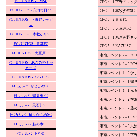
FC JUNTOS - EMSC
CFC 4 - 1 下野谷レッ
FC JUNTOS - 六浦毎日SS
CFC 0 - 1 本牧少年SC
FC JUNTOS - 下野谷レッグ
CFC 0 - 2 青葉FC
ス
CFC 0 - 6 大豆戸FC
FC JUNTOS - 本牧少年SC
CFC 1 - 1 あざみ野
FC JUNTOS - 青葉FC
CFC 5 - 3 KAZU SC
FC JUNTOS - 大豆戸FC
湘南ルベント 7 - 0 FC 
FC JUNTOS - あざみ野キッ
湘南ルベント 3 - 0 F
カーズ
湘南ルベント 1 - 0 か
FC JUNTOS - KAZU SC
湘南ルベント 3 - 1 鶴
FCカルパ - かじがやFC
湘南ルベント 1 - 1 元
FCカルパ - 鶴見東FC
湘南ルベント 2 - 2 横
FCカルパ - 元石川SC
湘南ルベント 2 - 2 藤
FCカルパ - 横浜かもめSC
湘南ルベント 2 - 1 EM
FCカルパ - 藤の木SC
湘南ルベント 9 - 0 六
FCカルパ - EMSC
湘南ルベント 1 - 0 