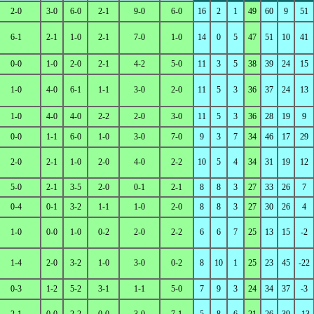
2-0
3-0
6-0
2-1
9-0
6-0
16
2
1
49
60
9
51
6-1
2-1
1-0
2-1
7-0
1-0
14
0
5
47
51
10
41
0-0
1-0
2-0
2-1
4-2
5-0
11
3
5
38
39
24
15
1-0
4-0
6-1
1-1
3-0
2-0
11
5
3
36
37
24
13
1-0
4-0
4-0
2-2
2-0
3-0
11
5
3
36
28
19
9
0-0
1-1
6-0
1-0
3-0
7-0
9
3
7
34
46
17
29
2-0
2-1
1-0
2-0
4-0
2-2
10
5
4
34
31
19
12
5-0
2-1
3-5
2-0
0-1
2-1
8
8
3
27
33
26
7
0-4
0-1
3-2
1-1
1-0
2-0
8
8
3
27
30
26
4
1-0
0-0
1-0
0-2
2-0
2-2
6
6
7
25
13
15
-2
1-4
2-0
3-2
1-0
3-0
0-2
8
10
1
25
23
45
-22
0-3
1-2
5-2
3-1
1-1
5-0
7
9
3
24
34
37
-3