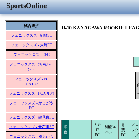
SportsOnline
試合選択
U-10 KANAGAWA ROOKIE LEA
フェニックスズ - 駒林SC
フェニックスズ - 太尾FC
フェニックスズ - CFC
フェニックスズ - 湘南ルベ
ント
フェニックスズ - FC
JUNTOS
フェニックスズ - FCカルパ
フェニックスズ - かじがや
FC
フェニックスズ - 鶴見東FC
フェ
大豆
青
フェニックスズ - 元石川SC
順
湘南ル
ック
戸
葉
位
ベント
FC
FC
ズ
フェニックスズ - 横浜かも