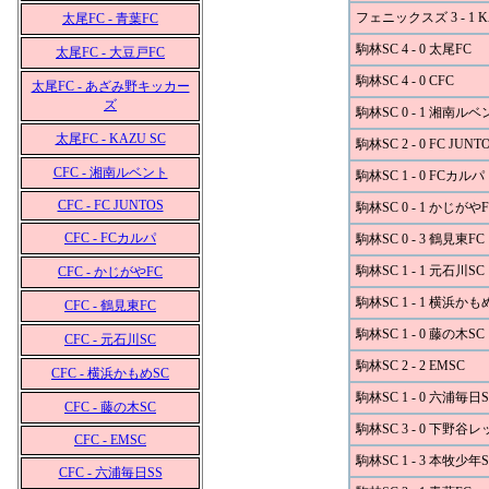
フェニックスズ 3 - 1 K
太尾FC - 青葉FC
駒林SC 4 - 0 太尾FC
太尾FC - 大豆戸FC
駒林SC 4 - 0 CFC
太尾FC - あざみ野キッカー
ズ
駒林SC 0 - 1 湘南ル
太尾FC - KAZU SC
駒林SC 2 - 0 FC JUNT
CFC - 湘南ルベント
駒林SC 1 - 0 FCカルパ
CFC - FC JUNTOS
駒林SC 0 - 1 かじがやF
CFC - FCカルパ
駒林SC 0 - 3 鶴見東FC
駒林SC 1 - 1 元石川SC
CFC - かじがやFC
駒林SC 1 - 1 横浜かも
CFC - 鶴見東FC
駒林SC 1 - 0 藤の木SC
CFC - 元石川SC
駒林SC 2 - 2 EMSC
CFC - 横浜かもめSC
駒林SC 1 - 0 六浦毎日S
CFC - 藤の木SC
駒林SC 3 - 0 下野谷
CFC - EMSC
駒林SC 1 - 3 本牧少年S
CFC - 六浦毎日SS