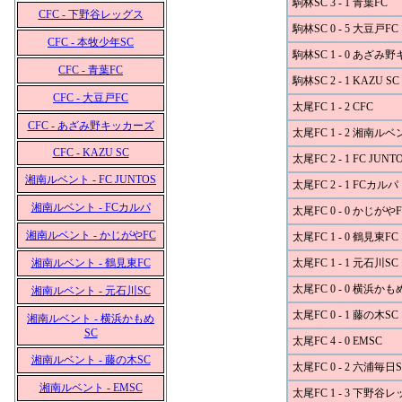
駒林SC 3 - 1 青葉FC
CFC - 下野谷レッグス
駒林SC 0 - 5 大豆戸FC
CFC - 本牧少年SC
駒林SC 1 - 0 あざみ
CFC - 青葉FC
駒林SC 2 - 1 KAZU SC
CFC - 大豆戸FC
太尾FC 1 - 2 CFC
CFC - あざみ野キッカーズ
太尾FC 1 - 2 湘南ル
CFC - KAZU SC
太尾FC 2 - 1 FC JUNT
湘南ルベント - FC JUNTOS
太尾FC 2 - 1 FCカルパ
湘南ルベント - FCカルパ
太尾FC 0 - 0 かじがやF
湘南ルベント - かじがやFC
太尾FC 1 - 0 鶴見東FC
湘南ルベント - 鶴見東FC
太尾FC 1 - 1 元石川SC
太尾FC 0 - 0 横浜かも
湘南ルベント - 元石川SC
太尾FC 0 - 1 藤の木SC
湘南ルベント - 横浜かもめ
SC
太尾FC 4 - 0 EMSC
湘南ルベント - 藤の木SC
太尾FC 0 - 2 六浦毎日S
湘南ルベント - EMSC
太尾FC 1 - 3 下野谷