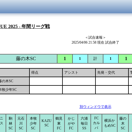
GUE 2025 - 年間リーグ戦
＜試合速報＞
2025/04/06 21:58 現在 試合終了
藤の木SC
1
1
1
計
1
得点
アシスト
先発・交代
藤の木SC
本牧少年SC
別ウィンドウで表示
ニ
FC
駒
元石
本牧
鶴見
かじ
六浦
藤の
横浜か
KAZU
カル
ス
林
川
少年
東
がや
毎日
木
SC
もめSC
パ
SC
SC
SC
FC
FC
SS
SC