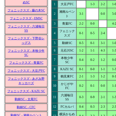
めSC
1
大豆戸FC
1-3
2-2
1-
フェニックスズ - 藤の木SC
湘南ルベン
2
3-1
0-0
5-
ト
フェニックスズ - EMSC
3
青葉FC
2-2
0-0
4-
フェニックスズ - 六浦毎日
SS
フェニック
4
0-1
0-5
2-4
スズ
フェニックスズ - 下野谷レ
ッグス
5
駒林SC
0-5
0-1
3-1
1-
6
元石川SC
1-2
1-1
4-3
1-
フェニックスズ - 本牧少年
SC
本牧少年
7
0-4
0-2
1-2
0-
SC
フェニックスズ - 青葉FC
8
KAZU SC
0-1
0-0
1-1
1-
フェニックスズ - 大豆戸FC
9
鶴見東FC
2-1
1-3
1-2
0-
フェニックスズ - あざみ野
キッカーズ
かじがや
10
0-2
0-1
0-0
1-
FC
フェニックスズ - KAZU SC
六浦毎日
11
0-3
0-9
2-1
1-
駒林SC - 太尾FC
SS
12
FCカルパ
0-4
0-3
2-3
2-
駒林SC - CFC
横浜かもめ
駒林SC - 湘南ルベント