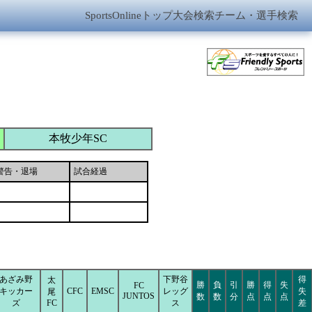
SportsOnlineトップ
大会検索
チーム・選手検索
本牧少年SC
警告・退場
試合経過
あざみ野
下野谷
得
太
勝
負
引
勝
得
失
FC
キッカー
CFC
EMSC
レッグ
失
尾
JUNTOS
数
数
分
点
点
点
ズ
FC
ス
差