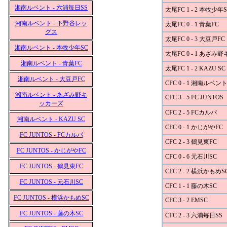
湘南ルベント - 六浦毎日SS
太尾FC 1 - 2 本牧少年S
湘南ルベント - 下野谷レッ
太尾FC 0 - 1 青葉FC
グス
太尾FC 0 - 3 大豆戸FC
湘南ルベント - 本牧少年SC
太尾FC 0 - 1 あざみ
湘南ルベント - 青葉FC
太尾FC 1 - 2 KAZU SC
湘南ルベント - 大豆戸FC
CFC 0 - 1 湘南ルベン
湘南ルベント - あざみ野キ
CFC 3 - 5 FC JUNTOS
ッカーズ
CFC 2 - 5 FCカルパ
湘南ルベント - KAZU SC
CFC 0 - 1 かじがやFC
FC JUNTOS - FCカルパ
CFC 2 - 3 鶴見東FC
FC JUNTOS - かじがやFC
CFC 0 - 6 元石川SC
FC JUNTOS - 鶴見東FC
CFC 2 - 2 横浜かもめS
FC JUNTOS - 元石川SC
CFC 1 - 1 藤の木SC
FC JUNTOS - 横浜かもめSC
CFC 3 - 2 EMSC
FC JUNTOS - 藤の木SC
CFC 2 - 3 六浦毎日SS