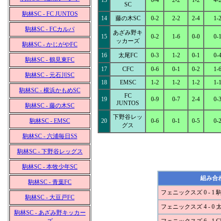
13
0-4
2-2
1-2
4-
SC
駒林SC - FC JUNTOS
14
藤の木SC
0-2
2-2
2-4
1-
駒林SC - FCカルパ
あざみ野キ
15
0-2
1-6
0-0
0-
ッカーズ
駒林SC - かじがやFC
16
太尾FC
0-3
1-2
0-1
0-
駒林SC - 鶴見東FC
17
CFC
0-6
0-1
0-2
1-
駒林SC - 元石川SC
18
EMSC
1-2
1-2
1-2
1-
駒林SC - 横浜かもめSC
FC
19
0-9
0-7
2-4
0-
JUNTOS
駒林SC - 藤の木SC
下野谷レッ
駒林SC - EMSC
20
0-6
0-1
0-5
0-
グス
駒林SC - 六浦毎日SS
駒林SC - 下野谷レッグス
駒林SC - 本牧少年SC
組み合
駒林SC - 青葉FC
フェニックスズ 0 - 1 
駒林SC - 大豆戸FC
フェニックスズ 4 - 0 
駒林SC - あざみ野キッカー