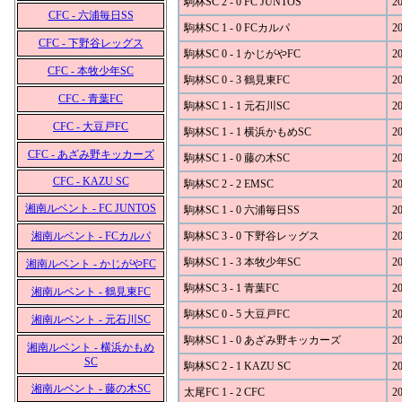
駒林SC 2 - 0 FC JUNTOS
20
CFC - 六浦毎日SS
駒林SC 1 - 0 FCカルパ
20
CFC - 下野谷レッグス
駒林SC 0 - 1 かじがやFC
20
CFC - 本牧少年SC
駒林SC 0 - 3 鶴見東FC
20
CFC - 青葉FC
駒林SC 1 - 1 元石川SC
20
CFC - 大豆戸FC
駒林SC 1 - 1 横浜かもめSC
20
CFC - あざみ野キッカーズ
駒林SC 1 - 0 藤の木SC
20
CFC - KAZU SC
駒林SC 2 - 2 EMSC
20
湘南ルベント - FC JUNTOS
駒林SC 1 - 0 六浦毎日SS
20
湘南ルベント - FCカルパ
駒林SC 3 - 0 下野谷レッグス
20
駒林SC 1 - 3 本牧少年SC
20
湘南ルベント - かじがやFC
駒林SC 3 - 1 青葉FC
20
湘南ルベント - 鶴見東FC
駒林SC 0 - 5 大豆戸FC
20
湘南ルベント - 元石川SC
駒林SC 1 - 0 あざみ野キッカーズ
20
湘南ルベント - 横浜かもめ
SC
駒林SC 2 - 1 KAZU SC
20
湘南ルベント - 藤の木SC
太尾FC 1 - 2 CFC
20