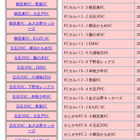
鶴見東FC - 青葉FC
FCカルパ 3 - 3 鶴見東FC
20
鶴見東FC - 大豆戸FC
FCカルパ 2 - 2 元石川SC
20
鶴見東FC - あざみ野キッカ
FCカルパ 2 - 1 横浜かもめSC
20
ーズ
FCカルパ 1 - 3 藤の木SC
20
鶴見東FC - KAZU SC
FCカルパ 3 - 1 EMSC
20
元石川SC - 横浜かもめSC
FCカルパ 2 - 0 六浦毎日SS
20
元石川SC - 藤の木SC
FCカルパ 5 - 0 下野谷レッグス
20
元石川SC - EMSC
FCカルパ 0 - 3 本牧少年SC
20
元石川SC - 六浦毎日SS
FCカルパ 2 - 3 青葉FC
20
元石川SC - 下野谷レッグス
FCカルパ 0 - 4 大豆戸FC
20
元石川SC - 本牧少年SC
FCカルパ 0 - 3 あざみ野キッカーズ
20
元石川SC - 青葉FC
FCカルパ 3 - 1 KAZU SC
20
元石川SC - 大豆戸FC
かじがやFC 0 - 0 鶴見東FC
20
かじがやFC 0 - 0 元石川SC
20
元石川SC - あざみ野キッカ
ーズ
かじがやFC 2 - 0 横浜かもめSC
20