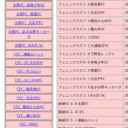
フェニックスズ 1 - 0 鶴見東FC
20
太尾FC - 本牧少年SC
フェニックスズ 3 - 1 元石川SC
20
太尾FC - 青葉FC
フェニックスズ 2 - 4 横浜かもめSC
20
太尾FC - 大豆戸FC
フェニックスズ 2 - 1 藤の木SC
20
太尾FC - あざみ野キッカー
ズ
フェニックスズ 1 - 1 EMSC
20
太尾FC - KAZU SC
フェニックスズ 3 - 1 六浦毎日SS
20
フェニックスズ 2 - 0 下野谷レッグス
20
CFC - 湘南ルベント
フェニックスズ 0 - 0 本牧少年SC
20
CFC - FC JUNTOS
フェニックスズ 2 - 4 青葉FC
20
CFC - FCカルパ
フェニックスズ 0 - 1 大豆戸FC
20
CFC - かじがやFC
フェニックスズ 1 - 0 あざみ野キッカーズ
20
CFC - 鶴見東FC
フェニックスズ 3 - 1 KAZU SC
20
CFC - 元石川SC
駒林SC 4 - 0 太尾FC
20
CFC - 横浜かもめSC
駒林SC 4 - 0 CFC
20
CFC - 藤の木SC
駒林SC 0 - 1 湘南ルベント
20
CFC - EMSC