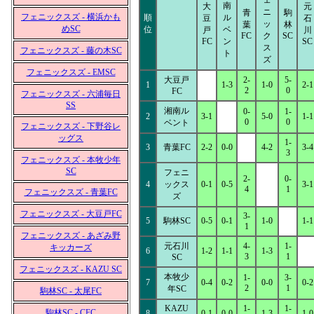
ェ
南
大
元
ニ
青
駒
フェニックスズ - 横浜かも
順
ル
豆
石
ッ
葉
林
めSC
位
ベ
戸
川
FC
ク
SC
FC
ン
SC
ス
フェニックスズ - 藤の木SC
ト
ズ
フェニックスズ - EMSC
大豆戸
2-
5-
1
1-3
1-0
2-1
2
0
FC
フェニックスズ - 六浦毎日
SS
湘南ル
0-
1-
2
3-1
5-0
1-1
0
0
ベント
フェニックスズ - 下野谷レ
ッグス
1-
3
青葉FC
2-2
0-0
4-2
3-4
3
フェニックスズ - 本牧少年
SC
フェニ
2-
0-
4
ックス
0-1
0-5
3-1
4
1
フェニックスズ - 青葉FC
ズ
フェニックスズ - 大豆戸FC
3-
5
駒林SC
0-5
0-1
1-0
1-1
1
フェニックスズ - あざみ野
元石川
4-
1-
キッカーズ
6
1-2
1-1
1-3
3
1
SC
フェニックスズ - KAZU SC
本牧少
1-
3-
7
0-4
0-2
0-0
0-2
2
1
年SC
駒林SC - 太尾FC
KAZU
1-
1-
駒林SC - CFC
8
0-1
0-0
1-3
1-0