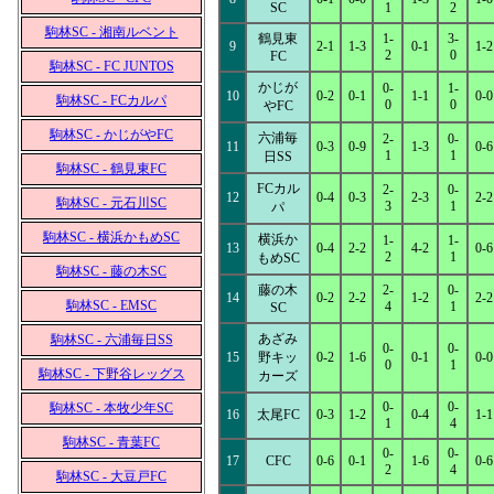
SC
1
2
駒林SC - 湘南ルベント
鶴見東
1-
3-
9
2-1
1-3
0-1
1-2
2
0
FC
駒林SC - FC JUNTOS
かじが
0-
1-
10
0-2
0-1
1-1
0-0
駒林SC - FCカルパ
0
0
やFC
駒林SC - かじがやFC
六浦毎
2-
0-
11
0-3
0-9
1-3
0-6
1
1
日SS
駒林SC - 鶴見東FC
FCカル
2-
0-
12
0-4
0-3
2-3
2-2
駒林SC - 元石川SC
3
1
パ
駒林SC - 横浜かもめSC
横浜か
1-
1-
13
0-4
2-2
4-2
0-6
2
1
もめSC
駒林SC - 藤の木SC
藤の木
2-
0-
14
0-2
2-2
1-2
2-2
駒林SC - EMSC
4
1
SC
あざみ
駒林SC - 六浦毎日SS
0-
0-
15
野キッ
0-2
1-6
0-1
0-0
0
1
駒林SC - 下野谷レッグス
カーズ
0-
0-
駒林SC - 本牧少年SC
16
太尾FC
0-3
1-2
0-4
1-1
1
4
駒林SC - 青葉FC
0-
0-
17
CFC
0-6
0-1
1-6
0-6
2
4
駒林SC - 大豆戸FC