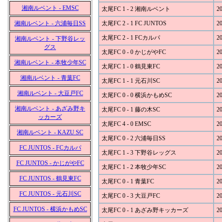
湘南ルベント - EMSC
太尾FC 1 - 2 湘南ルベント
20
湘南ルベント - 六浦毎日SS
太尾FC 2 - 1 FC JUNTOS
20
太尾FC 2 - 1 FCカルパ
20
湘南ルベント - 下野谷レッ
グス
太尾FC 0 - 0 かじがやFC
20
湘南ルベント - 本牧少年SC
太尾FC 1 - 0 鶴見東FC
20
湘南ルベント - 青葉FC
太尾FC 1 - 1 元石川SC
20
湘南ルベント - 大豆戸FC
太尾FC 0 - 0 横浜かもめSC
20
湘南ルベント - あざみ野キ
太尾FC 0 - 1 藤の木SC
20
ッカーズ
太尾FC 4 - 0 EMSC
20
湘南ルベント - KAZU SC
太尾FC 0 - 2 六浦毎日SS
20
FC JUNTOS - FCカルパ
太尾FC 1 - 3 下野谷レッグス
20
FC JUNTOS - かじがやFC
太尾FC 1 - 2 本牧少年SC
20
FC JUNTOS - 鶴見東FC
太尾FC 0 - 1 青葉FC
20
FC JUNTOS - 元石川SC
太尾FC 0 - 3 大豆戸FC
20
FC JUNTOS - 横浜かもめSC
太尾FC 0 - 1 あざみ野キッカーズ
20