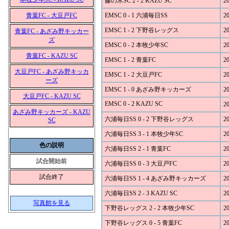
藤の木SC 2 - 2 KAZU SC
20
青葉FC - 大豆戸FC
EMSC 0 - 1 六浦毎日SS
20
EMSC 1 - 2 下野谷レッグス
20
青葉FC - あざみ野キッカー
ズ
EMSC 0 - 2 本牧少年SC
20
青葉FC - KAZU SC
EMSC 1 - 2 青葉FC
20
大豆戸FC - あざみ野キッカ
EMSC 1 - 2 大豆戸FC
20
ーズ
EMSC 1 - 0 あざみ野キッカーズ
20
大豆戸FC - KAZU SC
EMSC 0 - 2 KAZU SC
20
あざみ野キッカーズ - KAZU
六浦毎日SS 0 - 2 下野谷レッグス
20
SC
六浦毎日SS 3 - 1 本牧少年SC
20
色の説明
六浦毎日SS 2 - 1 青葉FC
20
試合開始前
六浦毎日SS 0 - 3 大豆戸FC
20
試合終了
六浦毎日SS 1 - 4 あざみ野キッカーズ
20
六浦毎日SS 2 - 3 KAZU SC
20
写真館を見る
下野谷レッグス 2 - 2 本牧少年SC
20
下野谷レッグス 0 - 5 青葉FC
20