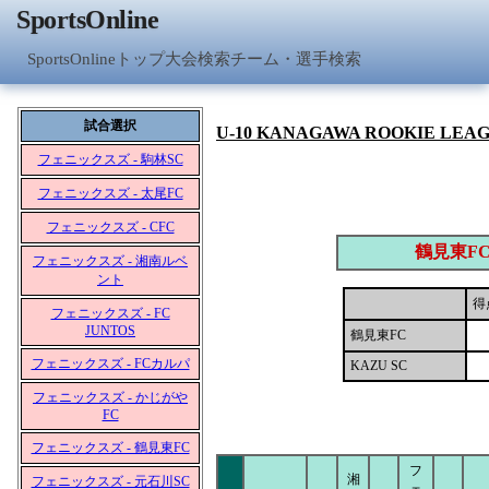
SportsOnline
SportsOnlineトップ
大会検索
チーム・選手検索
試合選択
U-10 KANAGAWA ROOKIE LEA
フェニックスズ - 駒林SC
フェニックスズ - 太尾FC
フェニックスズ - CFC
鶴見東F
フェニックスズ - 湘南ルベ
ント
得
フェニックスズ - FC
JUNTOS
鶴見東FC
フェニックスズ - FCカルパ
KAZU SC
フェニックスズ - かじがや
FC
フェニックスズ - 鶴見東FC
フ
湘
フェニックスズ - 元石川SC