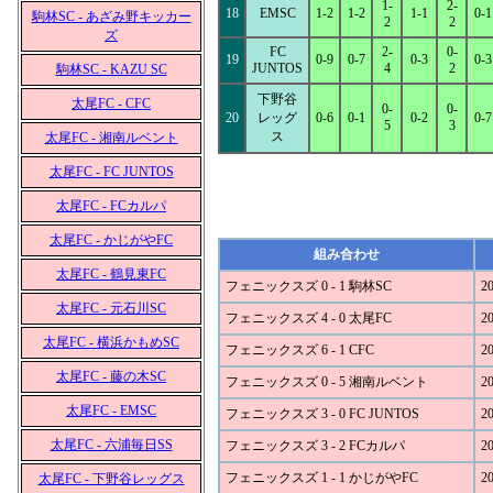
1-
2-
18
EMSC
1-2
1-2
1-1
0-1
駒林SC - あざみ野キッカー
2
2
ズ
FC
2-
0-
19
0-9
0-7
0-3
0-3
JUNTOS
4
2
駒林SC - KAZU SC
下野谷
太尾FC - CFC
0-
0-
20
レッグ
0-6
0-1
0-2
0-7
5
3
ス
太尾FC - 湘南ルベント
太尾FC - FC JUNTOS
太尾FC - FCカルパ
太尾FC - かじがやFC
組み合わせ
太尾FC - 鶴見東FC
フェニックスズ 0 - 1 駒林SC
20
太尾FC - 元石川SC
フェニックスズ 4 - 0 太尾FC
20
太尾FC - 横浜かもめSC
フェニックスズ 6 - 1 CFC
20
太尾FC - 藤の木SC
フェニックスズ 0 - 5 湘南ルベント
20
太尾FC - EMSC
フェニックスズ 3 - 0 FC JUNTOS
20
太尾FC - 六浦毎日SS
フェニックスズ 3 - 2 FCカルパ
20
フェニックスズ 1 - 1 かじがやFC
20
太尾FC - 下野谷レッグス