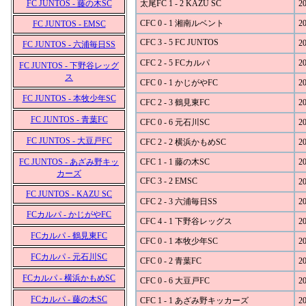
FC JUNTOS - 藤の木SC
太尾FC 1 - 2 KAZU SC
20
CFC 0 - 1 湘南ルベント
20
FC JUNTOS - EMSC
CFC 3 - 5 FC JUNTOS
20
FC JUNTOS - 六浦毎日SS
CFC 2 - 5 FCカルパ
20
FC JUNTOS - 下野谷レッグ
ス
CFC 0 - 1 かじがやFC
20
FC JUNTOS - 本牧少年SC
CFC 2 - 3 鶴見東FC
20
FC JUNTOS - 青葉FC
CFC 0 - 6 元石川SC
20
FC JUNTOS - 大豆戸FC
CFC 2 - 2 横浜かもめSC
20
FC JUNTOS - あざみ野キッ
CFC 1 - 1 藤の木SC
20
カーズ
CFC 3 - 2 EMSC
20
FC JUNTOS - KAZU SC
CFC 2 - 3 六浦毎日SS
20
FCカルパ - かじがやFC
CFC 4 - 1 下野谷レッグス
20
FCカルパ - 鶴見東FC
CFC 0 - 1 本牧少年SC
20
FCカルパ - 元石川SC
CFC 0 - 2 青葉FC
20
FCカルパ - 横浜かもめSC
CFC 0 - 6 大豆戸FC
20
FCカルパ - 藤の木SC
CFC 1 - 1 あざみ野キッカーズ
20