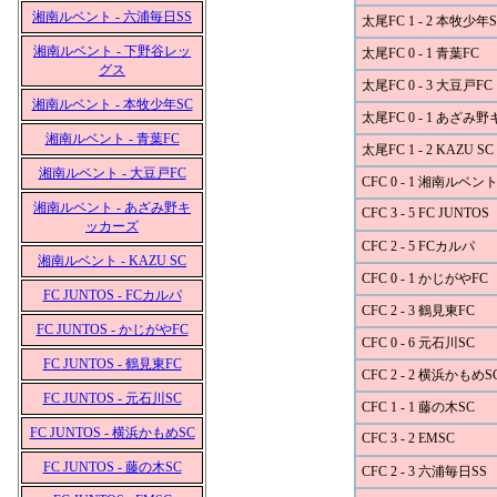
湘南ルベント - 六浦毎日SS
太尾FC 1 - 2 本牧少年S
湘南ルベント - 下野谷レッ
太尾FC 0 - 1 青葉FC
グス
太尾FC 0 - 3 大豆戸FC
湘南ルベント - 本牧少年SC
太尾FC 0 - 1 あざみ
湘南ルベント - 青葉FC
太尾FC 1 - 2 KAZU SC
湘南ルベント - 大豆戸FC
CFC 0 - 1 湘南ルベン
湘南ルベント - あざみ野キ
CFC 3 - 5 FC JUNTOS
ッカーズ
CFC 2 - 5 FCカルパ
湘南ルベント - KAZU SC
CFC 0 - 1 かじがやFC
FC JUNTOS - FCカルパ
CFC 2 - 3 鶴見東FC
FC JUNTOS - かじがやFC
CFC 0 - 6 元石川SC
FC JUNTOS - 鶴見東FC
CFC 2 - 2 横浜かもめS
FC JUNTOS - 元石川SC
CFC 1 - 1 藤の木SC
FC JUNTOS - 横浜かもめSC
CFC 3 - 2 EMSC
FC JUNTOS - 藤の木SC
CFC 2 - 3 六浦毎日SS