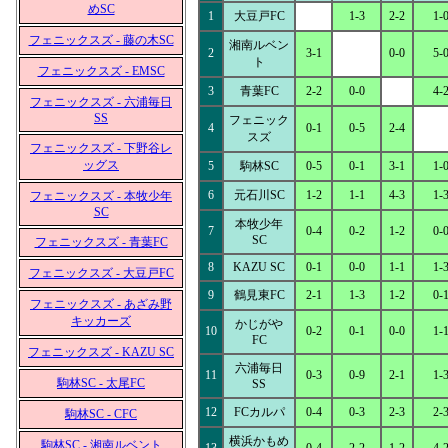
めSC
1
大豆戸FC
1-3
2-2
1-
フェニックスズ - 藤の木SC
湘南ルベン
2
3-1
0-0
5-
ト
フェニックスズ - EMSC
3
青葉FC
2-2
0-0
4-
フェニックスズ - 六浦毎日
SS
フェニック
4
0-1
0-5
2-4
スズ
フェニックスズ - 下野谷レ
ッグス
5
駒林SC
0-5
0-1
3-1
1-
6
元石川SC
1-2
1-1
4-3
1-
フェニックスズ - 本牧少年
SC
本牧少年
7
0-4
0-2
1-2
0-
SC
フェニックスズ - 青葉FC
8
KAZU SC
0-1
0-0
1-1
1-
フェニックスズ - 大豆戸FC
9
鶴見東FC
2-1
1-3
1-2
0-
フェニックスズ - あざみ野
キッカーズ
かじがや
10
0-2
0-1
0-0
1-
FC
フェニックスズ - KAZU SC
六浦毎日
11
0-3
0-9
2-1
1-
駒林SC - 太尾FC
SS
12
FCカルパ
0-4
0-3
2-3
2-
駒林SC - CFC
横浜かもめ
駒林SC - 湘南ルベント