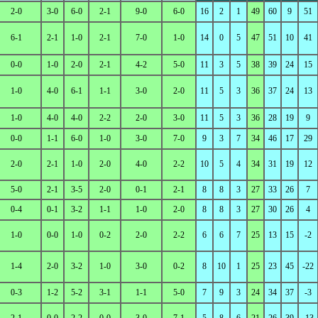
2-0
3-0
6-0
2-1
9-0
6-0
16
2
1
49
60
9
51
6-1
2-1
1-0
2-1
7-0
1-0
14
0
5
47
51
10
41
0-0
1-0
2-0
2-1
4-2
5-0
11
3
5
38
39
24
15
1-0
4-0
6-1
1-1
3-0
2-0
11
5
3
36
37
24
13
1-0
4-0
4-0
2-2
2-0
3-0
11
5
3
36
28
19
9
0-0
1-1
6-0
1-0
3-0
7-0
9
3
7
34
46
17
29
2-0
2-1
1-0
2-0
4-0
2-2
10
5
4
34
31
19
12
5-0
2-1
3-5
2-0
0-1
2-1
8
8
3
27
33
26
7
0-4
0-1
3-2
1-1
1-0
2-0
8
8
3
27
30
26
4
1-0
0-0
1-0
0-2
2-0
2-2
6
6
7
25
13
15
-2
1-4
2-0
3-2
1-0
3-0
0-2
8
10
1
25
23
45
-22
0-3
1-2
5-2
3-1
1-1
5-0
7
9
3
24
34
37
-3