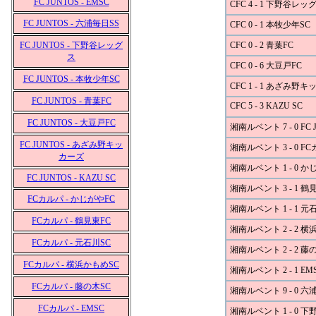
FC JUNTOS - EMSC
CFC 4 - 1 下野谷レッ
FC JUNTOS - 六浦毎日SS
CFC 0 - 1 本牧少年SC
FC JUNTOS - 下野谷レッグ
CFC 0 - 2 青葉FC
ス
CFC 0 - 6 大豆戸FC
FC JUNTOS - 本牧少年SC
CFC 1 - 1 あざみ野
FC JUNTOS - 青葉FC
CFC 5 - 3 KAZU SC
FC JUNTOS - 大豆戸FC
湘南ルベント 7 - 0 FC 
FC JUNTOS - あざみ野キッ
湘南ルベント 3 - 0 F
カーズ
湘南ルベント 1 - 0 か
FC JUNTOS - KAZU SC
湘南ルベント 3 - 1 鶴
FCカルパ - かじがやFC
湘南ルベント 1 - 1 元
FCカルパ - 鶴見東FC
湘南ルベント 2 - 2 横
FCカルパ - 元石川SC
湘南ルベント 2 - 2 藤
FCカルパ - 横浜かもめSC
湘南ルベント 2 - 1 EM
FCカルパ - 藤の木SC
湘南ルベント 9 - 0 六
FCカルパ - EMSC
湘南ルベント 1 - 0 