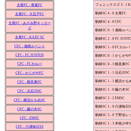
フェニックスズ 3 - 1 K
太尾FC - 青葉FC
駒林SC 4 - 0 太尾FC
太尾FC - 大豆戸FC
駒林SC 4 - 0 CFC
太尾FC - あざみ野キッカー
ズ
駒林SC 0 - 1 湘南ル
太尾FC - KAZU SC
駒林SC 2 - 0 FC JUNT
CFC - 湘南ルベント
駒林SC 1 - 0 FCカルパ
CFC - FC JUNTOS
駒林SC 0 - 1 かじがやF
CFC - FCカルパ
駒林SC 0 - 3 鶴見東FC
駒林SC 1 - 1 元石川SC
CFC - かじがやFC
駒林SC 1 - 1 横浜かも
CFC - 鶴見東FC
駒林SC 1 - 0 藤の木SC
CFC - 元石川SC
駒林SC 2 - 2 EMSC
CFC - 横浜かもめSC
駒林SC 1 - 0 六浦毎日S
CFC - 藤の木SC
駒林SC 3 - 0 下野谷
CFC - EMSC
駒林SC 1 - 3 本牧少年S
CFC - 六浦毎日SS