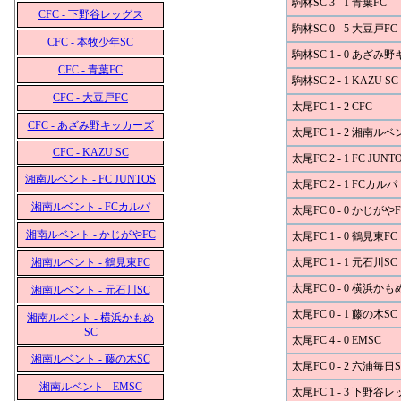
駒林SC 3 - 1 青葉FC
CFC - 下野谷レッグス
駒林SC 0 - 5 大豆戸FC
CFC - 本牧少年SC
駒林SC 1 - 0 あざみ
CFC - 青葉FC
駒林SC 2 - 1 KAZU SC
CFC - 大豆戸FC
太尾FC 1 - 2 CFC
CFC - あざみ野キッカーズ
太尾FC 1 - 2 湘南ル
CFC - KAZU SC
太尾FC 2 - 1 FC JUNT
湘南ルベント - FC JUNTOS
太尾FC 2 - 1 FCカルパ
湘南ルベント - FCカルパ
太尾FC 0 - 0 かじがやF
湘南ルベント - かじがやFC
太尾FC 1 - 0 鶴見東FC
湘南ルベント - 鶴見東FC
太尾FC 1 - 1 元石川SC
太尾FC 0 - 0 横浜かも
湘南ルベント - 元石川SC
太尾FC 0 - 1 藤の木SC
湘南ルベント - 横浜かもめ
SC
太尾FC 4 - 0 EMSC
湘南ルベント - 藤の木SC
太尾FC 0 - 2 六浦毎日S
湘南ルベント - EMSC
太尾FC 1 - 3 下野谷