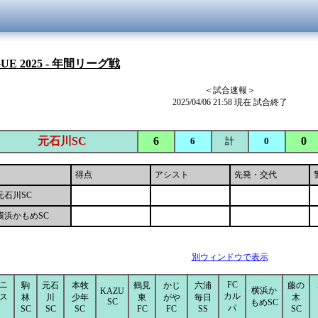
GUE 2025 - 年間リーグ戦
＜試合速報＞
2025/04/06 21:58 現在 試合終了
元石川SC
6
0
6
計
0
得点
アシスト
先発・交代
元石川SC
横浜かもめSC
別ウィンドウで表示
ニ
FC
駒
元石
本牧
鶴見
かじ
六浦
藤の
横浜か
KAZU
カル
ス
林
川
少年
東
がや
毎日
木
SC
もめSC
パ
SC
SC
SC
FC
FC
SS
SC