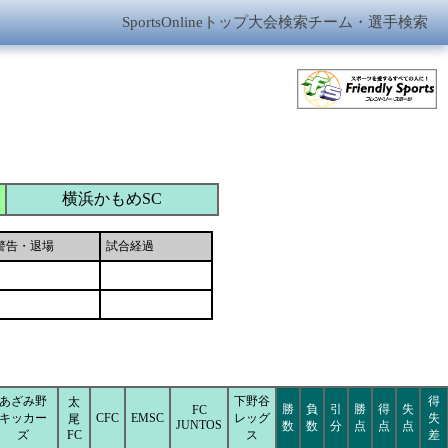
SportsOnlineトップ
大会検索
チーム・選手検索
横浜かもめSC
警告・退場
試合経過
あざみ野
下野谷
得
太
勝
負
引
勝
得
失
FC
キッカー
CFC
EMSC
レッグ
失
尾
JUNTOS
数
数
分
点
点
点
ズ
FC
ス
差