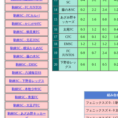
13
0-4
2-2
1-2
4-
SC
駒林SC - FC JUNTOS
14
藤の木SC
0-2
2-2
2-4
1-
駒林SC - FCカルパ
あざみ野キ
15
0-2
1-6
0-0
0-
ッカーズ
駒林SC - かじがやFC
16
太尾FC
0-3
1-2
0-1
0-
駒林SC - 鶴見東FC
17
CFC
0-6
0-1
0-2
1-
駒林SC - 元石川SC
18
EMSC
1-2
1-2
1-2
1-
駒林SC - 横浜かもめSC
FC
19
0-9
0-7
2-4
0-
JUNTOS
駒林SC - 藤の木SC
下野谷レッ
駒林SC - EMSC
20
0-6
0-1
0-5
0-
グス
駒林SC - 六浦毎日SS
駒林SC - 下野谷レッグス
駒林SC - 本牧少年SC
組み合
駒林SC - 青葉FC
フェニックスズ 0 - 1 
駒林SC - 大豆戸FC
フェニックスズ 4 - 0 
駒林SC - あざみ野キッカー