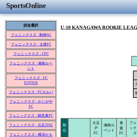
SportsOnline
試合選択
U-10 KANAGAWA ROOKIE LEA
フェニックスズ - 駒林SC
フェニックスズ - 太尾FC
フェニックスズ - CFC
フェニックスズ - 湘南ルベ
ント
フェニックスズ - FC
JUNTOS
フェニックスズ - FCカルパ
フェニックスズ - かじがや
FC
フェニックスズ - 鶴見東FC
フェ
大豆
青
フェニックスズ - 元石川SC
順
湘南ル
ック
戸
葉
位
ベント
FC
FC
ズ
フェニックスズ - 横浜かも