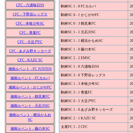
CFC - 六浦毎日SS
駒林SC 1 - 0 FCカルパ
20
CFC - 下野谷レッグス
駒林SC 0 - 1 かじがやFC
20
CFC - 本牧少年SC
駒林SC 0 - 3 鶴見東FC
20
駒林SC 1 - 1 元石川SC
20
CFC - 青葉FC
駒林SC 1 - 1 横浜かもめSC
20
CFC - 大豆戸FC
駒林SC 1 - 0 藤の木SC
20
CFC - あざみ野キッカーズ
駒林SC 2 - 2 EMSC
20
CFC - KAZU SC
駒林SC 1 - 0 六浦毎日SS
20
湘南ルベント - FC JUNTOS
駒林SC 3 - 0 下野谷レッグス
20
湘南ルベント - FCカルパ
駒林SC 1 - 3 本牧少年SC
20
湘南ルベント - かじがやFC
駒林SC 3 - 1 青葉FC
20
湘南ルベント - 鶴見東FC
駒林SC 0 - 5 大豆戸FC
20
湘南ルベント - 元石川SC
駒林SC 1 - 0 あざみ野キッカーズ
20
湘南ルベント - 横浜かもめ
駒林SC 2 - 1 KAZU SC
20
SC
太尾FC 1 - 2 CFC
20
湘南ルベント - 藤の木SC