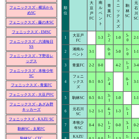
ェ
南
大
元
ニ
青
駒
フェニックスズ - 横浜かも
順
ル
豆
石
ッ
葉
林
めSC
位
ベ
戸
川
FC
ク
SC
FC
ン
SC
ス
フェニックスズ - 藤の木SC
ト
ズ
フェニックスズ - EMSC
大豆戸
2-
5-
1
1-3
1-0
2-1
2
0
FC
フェニックスズ - 六浦毎日
SS
湘南ル
0-
1-
2
3-1
5-0
1-1
0
0
ベント
フェニックスズ - 下野谷レ
ッグス
1-
3
青葉FC
2-2
0-0
4-2
3-4
3
フェニックスズ - 本牧少年
SC
フェニ
2-
0-
4
ックス
0-1
0-5
3-1
4
1
フェニックスズ - 青葉FC
ズ
フェニックスズ - 大豆戸FC
3-
5
駒林SC
0-5
0-1
1-0
1-1
1
フェニックスズ - あざみ野
元石川
4-
1-
キッカーズ
6
1-2
1-1
1-3
3
1
SC
フェニックスズ - KAZU SC
本牧少
1-
3-
7
0-4
0-2
0-0
0-2
2
1
年SC
駒林SC - 太尾FC
KAZU
1-
1-
駒林SC - CFC
8
0-1
0-0
1-3
1-0