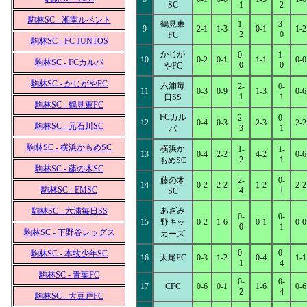
SC
1
2
駒林SC - 湘南ルベント
鶴見東
1-
3-
9
2-1
1-3
0-1
1-2
2
0
FC
駒林SC - FC JUNTOS
かじが
0-
1-
10
0-2
0-1
1-1
0-0
駒林SC - FCカルパ
0
0
やFC
駒林SC - かじがやFC
六浦毎
2-
0-
11
0-3
0-9
1-3
0-6
1
1
日SS
駒林SC - 鶴見東FC
FCカル
2-
0-
12
0-4
0-3
2-3
2-2
駒林SC - 元石川SC
3
1
パ
駒林SC - 横浜かもめSC
横浜か
1-
1-
13
0-4
2-2
4-2
0-6
2
1
もめSC
駒林SC - 藤の木SC
藤の木
2-
0-
14
0-2
2-2
1-2
2-2
駒林SC - EMSC
4
1
SC
あざみ
駒林SC - 六浦毎日SS
0-
0-
15
野キッ
0-2
1-6
0-1
0-0
0
1
駒林SC - 下野谷レッグス
カーズ
0-
0-
駒林SC - 本牧少年SC
16
太尾FC
0-3
1-2
0-4
1-1
1
4
駒林SC - 青葉FC
0-
0-
17
CFC
0-6
0-1
1-6
0-6
2
4
駒林SC - 大豆戸FC