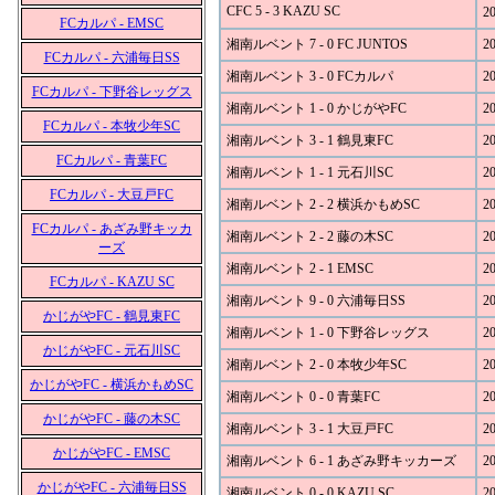
CFC 5 - 3 KAZU SC
20
FCカルパ - EMSC
湘南ルベント 7 - 0 FC JUNTOS
20
FCカルパ - 六浦毎日SS
湘南ルベント 3 - 0 FCカルパ
20
FCカルパ - 下野谷レッグス
湘南ルベント 1 - 0 かじがやFC
20
FCカルパ - 本牧少年SC
湘南ルベント 3 - 1 鶴見東FC
20
FCカルパ - 青葉FC
湘南ルベント 1 - 1 元石川SC
20
FCカルパ - 大豆戸FC
湘南ルベント 2 - 2 横浜かもめSC
20
FCカルパ - あざみ野キッカ
湘南ルベント 2 - 2 藤の木SC
20
ーズ
湘南ルベント 2 - 1 EMSC
20
FCカルパ - KAZU SC
湘南ルベント 9 - 0 六浦毎日SS
20
かじがやFC - 鶴見東FC
湘南ルベント 1 - 0 下野谷レッグス
20
かじがやFC - 元石川SC
湘南ルベント 2 - 0 本牧少年SC
20
かじがやFC - 横浜かもめSC
湘南ルベント 0 - 0 青葉FC
20
かじがやFC - 藤の木SC
湘南ルベント 3 - 1 大豆戸FC
20
かじがやFC - EMSC
湘南ルベント 6 - 1 あざみ野キッカーズ
20
かじがやFC - 六浦毎日SS
湘南ルベント 0 - 0 KAZU SC
20