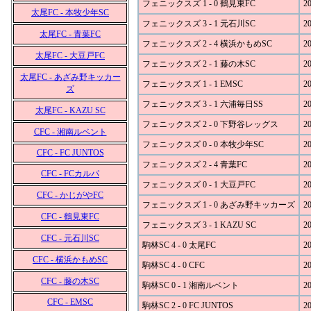
フェニックスズ 1 - 0 鶴見東FC
20
太尾FC - 本牧少年SC
フェニックスズ 3 - 1 元石川SC
20
太尾FC - 青葉FC
フェニックスズ 2 - 4 横浜かもめSC
20
太尾FC - 大豆戸FC
フェニックスズ 2 - 1 藤の木SC
20
太尾FC - あざみ野キッカー
フェニックスズ 1 - 1 EMSC
20
ズ
フェニックスズ 3 - 1 六浦毎日SS
20
太尾FC - KAZU SC
フェニックスズ 2 - 0 下野谷レッグス
20
CFC - 湘南ルベント
フェニックスズ 0 - 0 本牧少年SC
20
CFC - FC JUNTOS
フェニックスズ 2 - 4 青葉FC
20
CFC - FCカルパ
フェニックスズ 0 - 1 大豆戸FC
20
CFC - かじがやFC
フェニックスズ 1 - 0 あざみ野キッカーズ
20
CFC - 鶴見東FC
フェニックスズ 3 - 1 KAZU SC
20
CFC - 元石川SC
駒林SC 4 - 0 太尾FC
20
CFC - 横浜かもめSC
駒林SC 4 - 0 CFC
20
CFC - 藤の木SC
駒林SC 0 - 1 湘南ルベント
20
CFC - EMSC
駒林SC 2 - 0 FC JUNTOS
20