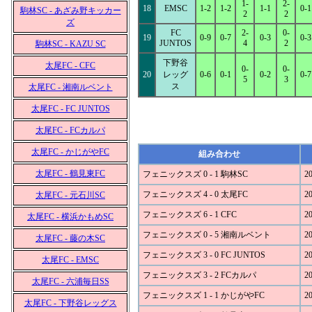
1-
2-
18
EMSC
1-2
1-2
1-1
0-1
駒林SC - あざみ野キッカー
2
2
ズ
FC
2-
0-
19
0-9
0-7
0-3
0-3
JUNTOS
4
2
駒林SC - KAZU SC
下野谷
太尾FC - CFC
0-
0-
20
レッグ
0-6
0-1
0-2
0-7
5
3
ス
太尾FC - 湘南ルベント
太尾FC - FC JUNTOS
太尾FC - FCカルパ
太尾FC - かじがやFC
組み合わせ
太尾FC - 鶴見東FC
フェニックスズ 0 - 1 駒林SC
20
フェニックスズ 4 - 0 太尾FC
20
太尾FC - 元石川SC
フェニックスズ 6 - 1 CFC
20
太尾FC - 横浜かもめSC
フェニックスズ 0 - 5 湘南ルベント
20
太尾FC - 藤の木SC
フェニックスズ 3 - 0 FC JUNTOS
20
太尾FC - EMSC
フェニックスズ 3 - 2 FCカルパ
20
太尾FC - 六浦毎日SS
フェニックスズ 1 - 1 かじがやFC
20
太尾FC - 下野谷レッグス