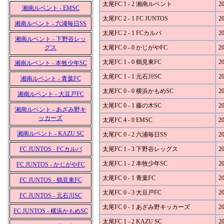
太尾FC 1 - 2 湘南ルベント
20
湘南ルベント - EMSC
太尾FC 2 - 1 FC JUNTOS
20
湘南ルベント - 六浦毎日SS
太尾FC 2 - 1 FCカルパ
20
湘南ルベント - 下野谷レッ
グス
太尾FC 0 - 0 かじがやFC
20
太尾FC 1 - 0 鶴見東FC
20
湘南ルベント - 本牧少年SC
太尾FC 1 - 1 元石川SC
20
湘南ルベント - 青葉FC
太尾FC 0 - 0 横浜かもめSC
20
湘南ルベント - 大豆戸FC
太尾FC 0 - 1 藤の木SC
20
湘南ルベント - あざみ野キ
ッカーズ
太尾FC 4 - 0 EMSC
20
湘南ルベント - KAZU SC
太尾FC 0 - 2 六浦毎日SS
20
FC JUNTOS - FCカルパ
太尾FC 1 - 3 下野谷レッグス
20
太尾FC 1 - 2 本牧少年SC
20
FC JUNTOS - かじがやFC
太尾FC 0 - 1 青葉FC
20
FC JUNTOS - 鶴見東FC
太尾FC 0 - 3 大豆戸FC
20
FC JUNTOS - 元石川SC
太尾FC 0 - 1 あざみ野キッカーズ
20
FC JUNTOS - 横浜かもめSC
太尾FC 1 - 2 KAZU SC
20