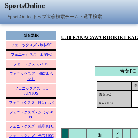
SportsOnline
SportsOnlineトップ
大会検索
チーム・選手検索
試合選択
U-10 KANAGAWA ROOKIE LEA
フェニックスズ - 駒林SC
フェニックスズ - 太尾FC
フェニックスズ - CFC
青葉FC
フェニックスズ - 湘南ルベ
ント
得
フェニックスズ - FC
JUNTOS
青葉FC
フェニックスズ - FCカルパ
KAZU SC
フェニックスズ - かじがや
FC
フェニックスズ - 鶴見東FC
フ
湘
フェニックスズ - 元石川SC