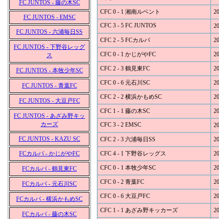
FC JUNTOS - 藤の木SC
CFC 0 - 1 湘南ルベント
20
FC JUNTOS - EMSC
CFC 3 - 5 FC JUNTOS
20
FC JUNTOS - 六浦毎日SS
CFC 2 - 5 FCカルパ
20
FC JUNTOS - 下野谷レッグ
CFC 0 - 1 かじがやFC
20
ス
CFC 2 - 3 鶴見東FC
20
FC JUNTOS - 本牧少年SC
CFC 0 - 6 元石川SC
20
FC JUNTOS - 青葉FC
CFC 2 - 2 横浜かもめSC
20
FC JUNTOS - 大豆戸FC
CFC 1 - 1 藤の木SC
20
FC JUNTOS - あざみ野キッ
カーズ
CFC 3 - 2 EMSC
20
FC JUNTOS - KAZU SC
CFC 2 - 3 六浦毎日SS
20
FCカルパ - かじがやFC
CFC 4 - 1 下野谷レッグス
20
CFC 0 - 1 本牧少年SC
20
FCカルパ - 鶴見東FC
CFC 0 - 2 青葉FC
20
FCカルパ - 元石川SC
CFC 0 - 6 大豆戸FC
20
FCカルパ - 横浜かもめSC
CFC 1 - 1 あざみ野キッカーズ
20
FCカルパ - 藤の木SC