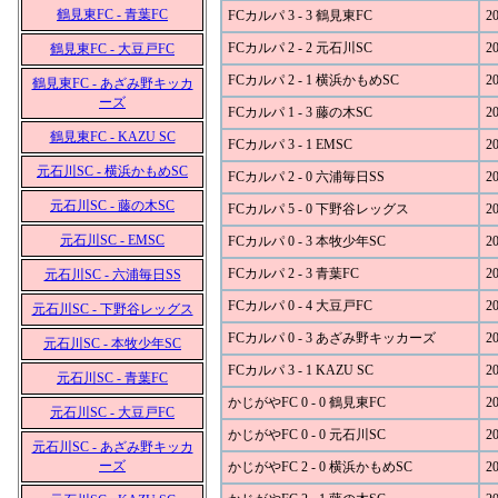
鶴見東FC - 青葉FC
FCカルパ 3 - 3 鶴見東FC
20
FCカルパ 2 - 2 元石川SC
20
鶴見東FC - 大豆戸FC
FCカルパ 2 - 1 横浜かもめSC
20
鶴見東FC - あざみ野キッカ
ーズ
FCカルパ 1 - 3 藤の木SC
20
鶴見東FC - KAZU SC
FCカルパ 3 - 1 EMSC
20
元石川SC - 横浜かもめSC
FCカルパ 2 - 0 六浦毎日SS
20
元石川SC - 藤の木SC
FCカルパ 5 - 0 下野谷レッグス
20
元石川SC - EMSC
FCカルパ 0 - 3 本牧少年SC
20
FCカルパ 2 - 3 青葉FC
20
元石川SC - 六浦毎日SS
FCカルパ 0 - 4 大豆戸FC
20
元石川SC - 下野谷レッグス
FCカルパ 0 - 3 あざみ野キッカーズ
20
元石川SC - 本牧少年SC
FCカルパ 3 - 1 KAZU SC
20
元石川SC - 青葉FC
かじがやFC 0 - 0 鶴見東FC
20
元石川SC - 大豆戸FC
かじがやFC 0 - 0 元石川SC
20
元石川SC - あざみ野キッカ
ーズ
かじがやFC 2 - 0 横浜かもめSC
20