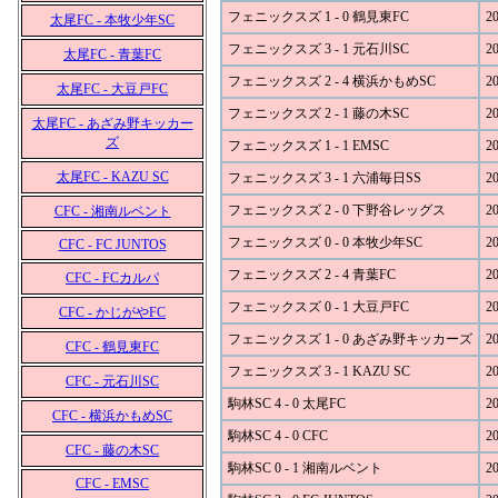
フェニックスズ 1 - 0 鶴見東FC
20
太尾FC - 本牧少年SC
フェニックスズ 3 - 1 元石川SC
20
太尾FC - 青葉FC
フェニックスズ 2 - 4 横浜かもめSC
20
太尾FC - 大豆戸FC
フェニックスズ 2 - 1 藤の木SC
20
太尾FC - あざみ野キッカー
ズ
フェニックスズ 1 - 1 EMSC
20
太尾FC - KAZU SC
フェニックスズ 3 - 1 六浦毎日SS
20
フェニックスズ 2 - 0 下野谷レッグス
20
CFC - 湘南ルベント
フェニックスズ 0 - 0 本牧少年SC
20
CFC - FC JUNTOS
フェニックスズ 2 - 4 青葉FC
20
CFC - FCカルパ
フェニックスズ 0 - 1 大豆戸FC
20
CFC - かじがやFC
フェニックスズ 1 - 0 あざみ野キッカーズ
20
CFC - 鶴見東FC
フェニックスズ 3 - 1 KAZU SC
20
CFC - 元石川SC
駒林SC 4 - 0 太尾FC
20
CFC - 横浜かもめSC
駒林SC 4 - 0 CFC
20
CFC - 藤の木SC
駒林SC 0 - 1 湘南ルベント
20
CFC - EMSC