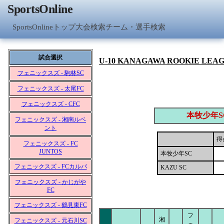
SportsOnline
SportsOnlineトップ
大会検索
チーム・選手検索
試合選択
U-10 KANAGAWA ROOKIE LEA
フェニックスズ - 駒林SC
フェニックスズ - 太尾FC
フェニックスズ - CFC
本牧少年S
フェニックスズ - 湘南ルベ
ント
得
フェニックスズ - FC
JUNTOS
本牧少年SC
フェニックスズ - FCカルパ
KAZU SC
フェニックスズ - かじがや
FC
フェニックスズ - 鶴見東FC
フ
湘
フェニックスズ - 元石川SC