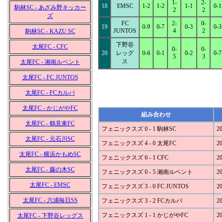
1-
2-
18
EMSC
1-2
1-2
1-1
0-1
駒林SC - あざみ野キッカー
2
2
ズ
FC
2-
0-
19
0-9
0-7
0-3
0-3
JUNTOS
4
2
駒林SC - KAZU SC
下野谷
太尾FC - CFC
0-
0-
20
レッグ
0-6
0-1
0-2
0-7
5
3
ス
太尾FC - 湘南ルベント
太尾FC - FC JUNTOS
太尾FC - FCカルパ
太尾FC - かじがやFC
組み合わせ
太尾FC - 鶴見東FC
フェニックスズ 0 - 1 駒林SC
20
太尾FC - 元石川SC
フェニックスズ 4 - 0 太尾FC
20
太尾FC - 横浜かもめSC
フェニックスズ 6 - 1 CFC
20
太尾FC - 藤の木SC
フェニックスズ 0 - 5 湘南ルベント
20
太尾FC - EMSC
フェニックスズ 3 - 0 FC JUNTOS
20
太尾FC - 六浦毎日SS
フェニックスズ 3 - 2 FCカルパ
20
フェニックスズ 1 - 1 かじがやFC
20
太尾FC - 下野谷レッグス