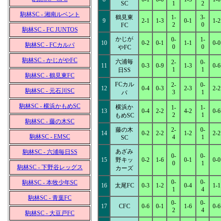
SC
1
2
駒林SC - 湘南ルベント
鶴見東
1-
3-
9
2-1
1-3
0-1
1-2
2
0
FC
駒林SC - FC JUNTOS
かじが
0-
1-
10
0-2
0-1
1-1
0-0
駒林SC - FCカルパ
0
0
やFC
駒林SC - かじがやFC
六浦毎
2-
0-
11
0-3
0-9
1-3
0-6
1
1
日SS
駒林SC - 鶴見東FC
FCカル
2-
0-
12
0-4
0-3
2-3
2-2
駒林SC - 元石川SC
3
1
パ
駒林SC - 横浜かもめSC
横浜か
1-
1-
13
0-4
2-2
4-2
0-6
2
1
もめSC
駒林SC - 藤の木SC
藤の木
2-
0-
14
0-2
2-2
1-2
2-2
駒林SC - EMSC
4
1
SC
あざみ
駒林SC - 六浦毎日SS
0-
0-
15
野キッ
0-2
1-6
0-1
0-0
0
1
駒林SC - 下野谷レッグス
カーズ
0-
0-
駒林SC - 本牧少年SC
16
太尾FC
0-3
1-2
0-4
1-1
1
4
駒林SC - 青葉FC
0-
0-
17
CFC
0-6
0-1
1-6
0-6
2
4
駒林SC - 大豆戸FC