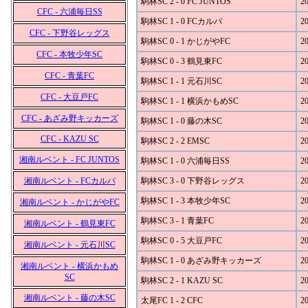
駒林SC 2 - 0 FC JUNTOS
20
CFC - 六浦毎日SS
駒林SC 1 - 0 FCカルパ
20
CFC - 下野谷レッグス
駒林SC 0 - 1 かじがやFC
20
CFC - 本牧少年SC
駒林SC 0 - 3 鶴見東FC
20
CFC - 青葉FC
駒林SC 1 - 1 元石川SC
20
CFC - 大豆戸FC
駒林SC 1 - 1 横浜かもめSC
20
CFC - あざみ野キッカーズ
駒林SC 1 - 0 藤の木SC
20
CFC - KAZU SC
駒林SC 2 - 2 EMSC
20
湘南ルベント - FC JUNTOS
駒林SC 1 - 0 六浦毎日SS
20
湘南ルベント - FCカルパ
駒林SC 3 - 0 下野谷レッグス
20
駒林SC 1 - 3 本牧少年SC
20
湘南ルベント - かじがやFC
駒林SC 3 - 1 青葉FC
20
湘南ルベント - 鶴見東FC
駒林SC 0 - 5 大豆戸FC
20
湘南ルベント - 元石川SC
駒林SC 1 - 0 あざみ野キッカーズ
20
湘南ルベント - 横浜かもめ
SC
駒林SC 2 - 1 KAZU SC
20
湘南ルベント - 藤の木SC
太尾FC 1 - 2 CFC
20