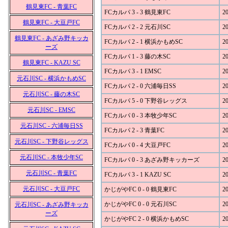
鶴見東FC - 青葉FC
FCカルパ 3 - 3 鶴見東FC
20
鶴見東FC - 大豆戸FC
FCカルパ 2 - 2 元石川SC
20
鶴見東FC - あざみ野キッカ
FCカルパ 2 - 1 横浜かもめSC
20
ーズ
FCカルパ 1 - 3 藤の木SC
20
鶴見東FC - KAZU SC
FCカルパ 3 - 1 EMSC
20
元石川SC - 横浜かもめSC
FCカルパ 2 - 0 六浦毎日SS
20
元石川SC - 藤の木SC
FCカルパ 5 - 0 下野谷レッグス
20
元石川SC - EMSC
FCカルパ 0 - 3 本牧少年SC
20
元石川SC - 六浦毎日SS
FCカルパ 2 - 3 青葉FC
20
元石川SC - 下野谷レッグス
FCカルパ 0 - 4 大豆戸FC
20
元石川SC - 本牧少年SC
FCカルパ 0 - 3 あざみ野キッカーズ
20
元石川SC - 青葉FC
FCカルパ 3 - 1 KAZU SC
20
元石川SC - 大豆戸FC
かじがやFC 0 - 0 鶴見東FC
20
かじがやFC 0 - 0 元石川SC
20
元石川SC - あざみ野キッカ
ーズ
かじがやFC 2 - 0 横浜かもめSC
20