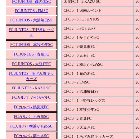
FC JUNTOS - 藤の木SC
太尾FC 1 - 2 KAZU SC
20
CFC 0 - 1 湘南ルベント
20
FC JUNTOS - EMSC
CFC 3 - 5 FC JUNTOS
20
FC JUNTOS - 六浦毎日SS
CFC 2 - 5 FCカルパ
20
FC JUNTOS - 下野谷レッグ
ス
CFC 0 - 1 かじがやFC
20
FC JUNTOS - 本牧少年SC
CFC 2 - 3 鶴見東FC
20
FC JUNTOS - 青葉FC
CFC 0 - 6 元石川SC
20
FC JUNTOS - 大豆戸FC
CFC 2 - 2 横浜かもめSC
20
FC JUNTOS - あざみ野キッ
CFC 1 - 1 藤の木SC
20
カーズ
CFC 3 - 2 EMSC
20
FC JUNTOS - KAZU SC
CFC 2 - 3 六浦毎日SS
20
FCカルパ - かじがやFC
CFC 4 - 1 下野谷レッグス
20
FCカルパ - 鶴見東FC
CFC 0 - 1 本牧少年SC
20
FCカルパ - 元石川SC
CFC 0 - 2 青葉FC
20
FCカルパ - 横浜かもめSC
CFC 0 - 6 大豆戸FC
20
FCカルパ - 藤の木SC
CFC 1 - 1 あざみ野キッカーズ
20