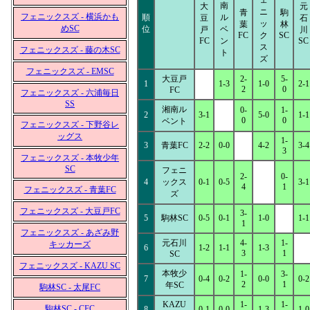
ェ
南
大
元
ニ
青
駒
フェニックスズ - 横浜かも
順
ル
豆
石
ッ
葉
林
めSC
位
ベ
戸
川
FC
ク
SC
FC
ン
SC
ス
フェニックスズ - 藤の木SC
ト
ズ
フェニックスズ - EMSC
大豆戸
2-
5-
1
1-3
1-0
2-1
2
0
FC
フェニックスズ - 六浦毎日
SS
湘南ル
0-
1-
2
3-1
5-0
1-1
0
0
ベント
フェニックスズ - 下野谷レ
ッグス
1-
3
青葉FC
2-2
0-0
4-2
3-4
3
フェニックスズ - 本牧少年
SC
フェニ
2-
0-
4
ックス
0-1
0-5
3-1
4
1
フェニックスズ - 青葉FC
ズ
フェニックスズ - 大豆戸FC
3-
5
駒林SC
0-5
0-1
1-0
1-1
1
フェニックスズ - あざみ野
元石川
4-
1-
キッカーズ
6
1-2
1-1
1-3
3
1
SC
フェニックスズ - KAZU SC
本牧少
1-
3-
7
0-4
0-2
0-0
0-2
2
1
年SC
駒林SC - 太尾FC
KAZU
1-
1-
駒林SC - CFC
8
0-1
0-0
1-3
1-0