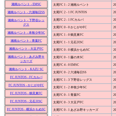
湘南ルベント - EMSC
太尾FC 1 - 2 湘南ルベント
20
湘南ルベント - 六浦毎日SS
太尾FC 2 - 1 FC JUNTOS
20
太尾FC 2 - 1 FCカルパ
20
湘南ルベント - 下野谷レッ
グス
太尾FC 0 - 0 かじがやFC
20
湘南ルベント - 本牧少年SC
太尾FC 1 - 0 鶴見東FC
20
湘南ルベント - 青葉FC
太尾FC 1 - 1 元石川SC
20
湘南ルベント - 大豆戸FC
太尾FC 0 - 0 横浜かもめSC
20
湘南ルベント - あざみ野キ
太尾FC 0 - 1 藤の木SC
20
ッカーズ
太尾FC 4 - 0 EMSC
20
湘南ルベント - KAZU SC
太尾FC 0 - 2 六浦毎日SS
20
FC JUNTOS - FCカルパ
太尾FC 1 - 3 下野谷レッグス
20
FC JUNTOS - かじがやFC
太尾FC 1 - 2 本牧少年SC
20
FC JUNTOS - 鶴見東FC
太尾FC 0 - 1 青葉FC
20
FC JUNTOS - 元石川SC
太尾FC 0 - 3 大豆戸FC
20
FC JUNTOS - 横浜かもめSC
太尾FC 0 - 1 あざみ野キッカーズ
20