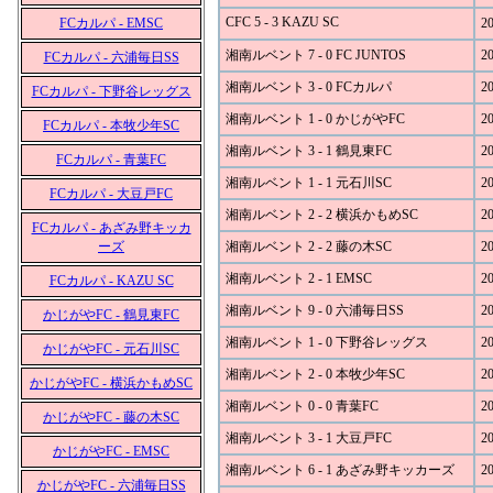
CFC 5 - 3 KAZU SC
FCカルパ - EMSC
20
湘南ルベント 7 - 0 FC JUNTOS
20
FCカルパ - 六浦毎日SS
湘南ルベント 3 - 0 FCカルパ
20
FCカルパ - 下野谷レッグス
湘南ルベント 1 - 0 かじがやFC
20
FCカルパ - 本牧少年SC
湘南ルベント 3 - 1 鶴見東FC
20
FCカルパ - 青葉FC
湘南ルベント 1 - 1 元石川SC
20
FCカルパ - 大豆戸FC
湘南ルベント 2 - 2 横浜かもめSC
20
FCカルパ - あざみ野キッカ
ーズ
湘南ルベント 2 - 2 藤の木SC
20
湘南ルベント 2 - 1 EMSC
20
FCカルパ - KAZU SC
湘南ルベント 9 - 0 六浦毎日SS
20
かじがやFC - 鶴見東FC
湘南ルベント 1 - 0 下野谷レッグス
20
かじがやFC - 元石川SC
湘南ルベント 2 - 0 本牧少年SC
20
かじがやFC - 横浜かもめSC
湘南ルベント 0 - 0 青葉FC
20
かじがやFC - 藤の木SC
湘南ルベント 3 - 1 大豆戸FC
20
かじがやFC - EMSC
湘南ルベント 6 - 1 あざみ野キッカーズ
20
かじがやFC - 六浦毎日SS