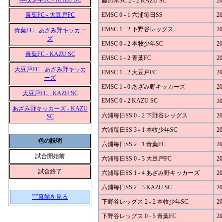
藤の木SC 2 - 2 KAZU SC
20
青葉FC - 大豆戸FC
EMSC 0 - 1 六浦毎日SS
20
EMSC 1 - 2 下野谷レッグス
20
青葉FC - あざみ野キッカー
ズ
EMSC 0 - 2 本牧少年SC
20
青葉FC - KAZU SC
EMSC 1 - 2 青葉FC
20
大豆戸FC - あざみ野キッカ
EMSC 1 - 2 大豆戸FC
20
ーズ
EMSC 1 - 0 あざみ野キッカーズ
20
大豆戸FC - KAZU SC
EMSC 0 - 2 KAZU SC
20
あざみ野キッカーズ - KAZU
六浦毎日SS 0 - 2 下野谷レッグス
20
SC
六浦毎日SS 3 - 1 本牧少年SC
20
色の説明
六浦毎日SS 2 - 1 青葉FC
20
試合開始前
六浦毎日SS 0 - 3 大豆戸FC
20
試合終了
六浦毎日SS 1 - 4 あざみ野キッカーズ
20
六浦毎日SS 2 - 3 KAZU SC
20
写真館を見る
下野谷レッグス 2 - 2 本牧少年SC
20
下野谷レッグス 0 - 5 青葉FC
20