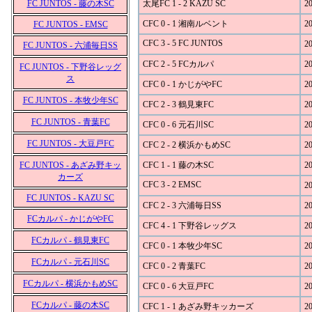
FC JUNTOS - 藤の木SC
太尾FC 1 - 2 KAZU SC
20
CFC 0 - 1 湘南ルベント
20
FC JUNTOS - EMSC
CFC 3 - 5 FC JUNTOS
20
FC JUNTOS - 六浦毎日SS
CFC 2 - 5 FCカルパ
20
FC JUNTOS - 下野谷レッグ
ス
CFC 0 - 1 かじがやFC
20
FC JUNTOS - 本牧少年SC
CFC 2 - 3 鶴見東FC
20
FC JUNTOS - 青葉FC
CFC 0 - 6 元石川SC
20
FC JUNTOS - 大豆戸FC
CFC 2 - 2 横浜かもめSC
20
FC JUNTOS - あざみ野キッ
CFC 1 - 1 藤の木SC
20
カーズ
CFC 3 - 2 EMSC
20
FC JUNTOS - KAZU SC
CFC 2 - 3 六浦毎日SS
20
FCカルパ - かじがやFC
CFC 4 - 1 下野谷レッグス
20
FCカルパ - 鶴見東FC
CFC 0 - 1 本牧少年SC
20
FCカルパ - 元石川SC
CFC 0 - 2 青葉FC
20
FCカルパ - 横浜かもめSC
CFC 0 - 6 大豆戸FC
20
FCカルパ - 藤の木SC
CFC 1 - 1 あざみ野キッカーズ
20