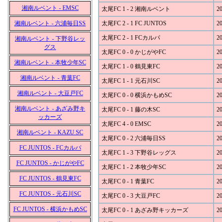
湘南ルベント - EMSC
太尾FC 1 - 2 湘南ルベント
20
湘南ルベント - 六浦毎日SS
太尾FC 2 - 1 FC JUNTOS
20
太尾FC 2 - 1 FCカルパ
20
湘南ルベント - 下野谷レッ
グス
太尾FC 0 - 0 かじがやFC
20
湘南ルベント - 本牧少年SC
太尾FC 1 - 0 鶴見東FC
20
湘南ルベント - 青葉FC
太尾FC 1 - 1 元石川SC
20
湘南ルベント - 大豆戸FC
太尾FC 0 - 0 横浜かもめSC
20
湘南ルベント - あざみ野キ
太尾FC 0 - 1 藤の木SC
20
ッカーズ
太尾FC 4 - 0 EMSC
20
湘南ルベント - KAZU SC
太尾FC 0 - 2 六浦毎日SS
20
FC JUNTOS - FCカルパ
太尾FC 1 - 3 下野谷レッグス
20
FC JUNTOS - かじがやFC
太尾FC 1 - 2 本牧少年SC
20
FC JUNTOS - 鶴見東FC
太尾FC 0 - 1 青葉FC
20
FC JUNTOS - 元石川SC
太尾FC 0 - 3 大豆戸FC
20
FC JUNTOS - 横浜かもめSC
太尾FC 0 - 1 あざみ野キッカーズ
20