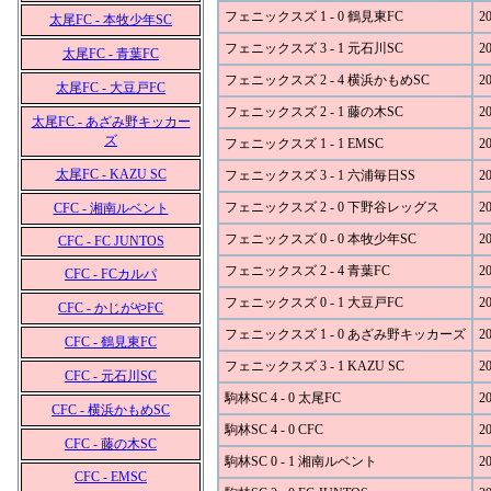
フェニックスズ 1 - 0 鶴見東FC
20
太尾FC - 本牧少年SC
フェニックスズ 3 - 1 元石川SC
20
太尾FC - 青葉FC
フェニックスズ 2 - 4 横浜かもめSC
20
太尾FC - 大豆戸FC
フェニックスズ 2 - 1 藤の木SC
20
太尾FC - あざみ野キッカー
ズ
フェニックスズ 1 - 1 EMSC
20
太尾FC - KAZU SC
フェニックスズ 3 - 1 六浦毎日SS
20
フェニックスズ 2 - 0 下野谷レッグス
20
CFC - 湘南ルベント
フェニックスズ 0 - 0 本牧少年SC
20
CFC - FC JUNTOS
フェニックスズ 2 - 4 青葉FC
20
CFC - FCカルパ
フェニックスズ 0 - 1 大豆戸FC
20
CFC - かじがやFC
フェニックスズ 1 - 0 あざみ野キッカーズ
20
CFC - 鶴見東FC
フェニックスズ 3 - 1 KAZU SC
20
CFC - 元石川SC
駒林SC 4 - 0 太尾FC
20
CFC - 横浜かもめSC
駒林SC 4 - 0 CFC
20
CFC - 藤の木SC
駒林SC 0 - 1 湘南ルベント
20
CFC - EMSC