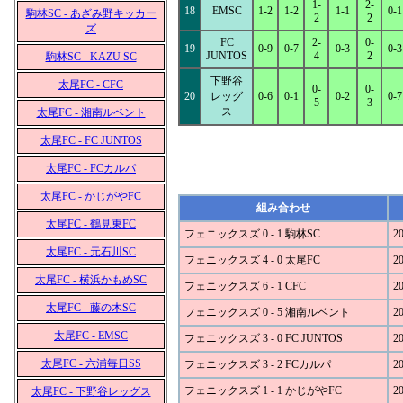
1-
2-
18
EMSC
1-2
1-2
1-1
0-1
駒林SC - あざみ野キッカー
2
2
ズ
FC
2-
0-
19
0-9
0-7
0-3
0-3
JUNTOS
4
2
駒林SC - KAZU SC
下野谷
太尾FC - CFC
0-
0-
20
レッグ
0-6
0-1
0-2
0-7
5
3
ス
太尾FC - 湘南ルベント
太尾FC - FC JUNTOS
太尾FC - FCカルパ
太尾FC - かじがやFC
組み合わせ
太尾FC - 鶴見東FC
フェニックスズ 0 - 1 駒林SC
20
太尾FC - 元石川SC
フェニックスズ 4 - 0 太尾FC
20
太尾FC - 横浜かもめSC
フェニックスズ 6 - 1 CFC
20
太尾FC - 藤の木SC
フェニックスズ 0 - 5 湘南ルベント
20
太尾FC - EMSC
フェニックスズ 3 - 0 FC JUNTOS
20
太尾FC - 六浦毎日SS
フェニックスズ 3 - 2 FCカルパ
20
フェニックスズ 1 - 1 かじがやFC
20
太尾FC - 下野谷レッグス