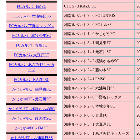
CFC 5 - 3 KAZU SC
FCカルパ - EMSC
20
湘南ルベント 7 - 0 FC JUNTOS
20
FCカルパ - 六浦毎日SS
湘南ルベント 3 - 0 FCカルパ
20
FCカルパ - 下野谷レッグス
湘南ルベント 1 - 0 かじがやFC
20
FCカルパ - 本牧少年SC
湘南ルベント 3 - 1 鶴見東FC
20
FCカルパ - 青葉FC
湘南ルベント 1 - 1 元石川SC
20
FCカルパ - 大豆戸FC
湘南ルベント 2 - 2 横浜かもめSC
20
FCカルパ - あざみ野キッカ
ーズ
湘南ルベント 2 - 2 藤の木SC
20
湘南ルベント 2 - 1 EMSC
20
FCカルパ - KAZU SC
湘南ルベント 9 - 0 六浦毎日SS
20
かじがやFC - 鶴見東FC
湘南ルベント 1 - 0 下野谷レッグス
20
かじがやFC - 元石川SC
湘南ルベント 2 - 0 本牧少年SC
20
かじがやFC - 横浜かもめSC
湘南ルベント 0 - 0 青葉FC
20
かじがやFC - 藤の木SC
湘南ルベント 3 - 1 大豆戸FC
20
かじがやFC - EMSC
湘南ルベント 6 - 1 あざみ野キッカーズ
20
かじがやFC - 六浦毎日SS