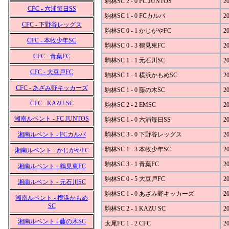
駒林SC 2 - 0 FC JUNTOS
20
CFC - 六浦毎日SS
駒林SC 1 - 0 FCカルパ
20
CFC - 下野谷レッグス
駒林SC 0 - 1 かじがやFC
20
CFC - 本牧少年SC
駒林SC 0 - 3 鶴見東FC
20
CFC - 青葉FC
駒林SC 1 - 1 元石川SC
20
CFC - 大豆戸FC
駒林SC 1 - 1 横浜かもめSC
20
CFC - あざみ野キッカーズ
駒林SC 1 - 0 藤の木SC
20
CFC - KAZU SC
駒林SC 2 - 2 EMSC
20
湘南ルベント - FC JUNTOS
駒林SC 1 - 0 六浦毎日SS
20
湘南ルベント - FCカルパ
駒林SC 3 - 0 下野谷レッグス
20
駒林SC 1 - 3 本牧少年SC
20
湘南ルベント - かじがやFC
駒林SC 3 - 1 青葉FC
20
湘南ルベント - 鶴見東FC
駒林SC 0 - 5 大豆戸FC
20
湘南ルベント - 元石川SC
駒林SC 1 - 0 あざみ野キッカーズ
20
湘南ルベント - 横浜かもめ
SC
駒林SC 2 - 1 KAZU SC
20
湘南ルベント - 藤の木SC
太尾FC 1 - 2 CFC
20