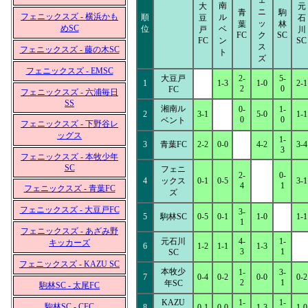
ェ
南
大
元
ニ
青
駒
フェニックスズ - 横浜かも
順
ル
豆
石
ッ
葉
林
めSC
位
ベ
戸
川
FC
ク
SC
FC
ン
SC
ス
フェニックスズ - 藤の木SC
ト
ズ
フェニックスズ - EMSC
大豆戸
2-
5-
1
1-3
1-0
2-1
2
0
FC
フェニックスズ - 六浦毎日
SS
湘南ル
0-
1-
2
3-1
5-0
1-1
0
0
ベント
フェニックスズ - 下野谷レ
ッグス
1-
3
青葉FC
2-2
0-0
4-2
3-4
3
フェニックスズ - 本牧少年
SC
フェニ
2-
0-
4
ックス
0-1
0-5
3-1
4
1
フェニックスズ - 青葉FC
ズ
フェニックスズ - 大豆戸FC
3-
5
駒林SC
0-5
0-1
1-0
1-1
1
フェニックスズ - あざみ野
元石川
4-
1-
キッカーズ
6
1-2
1-1
1-3
3
1
SC
フェニックスズ - KAZU SC
本牧少
1-
3-
7
0-4
0-2
0-0
0-2
2
1
年SC
駒林SC - 太尾FC
KAZU
1-
1-
駒林SC - CFC
8
0-1
0-0
1-3
1-0