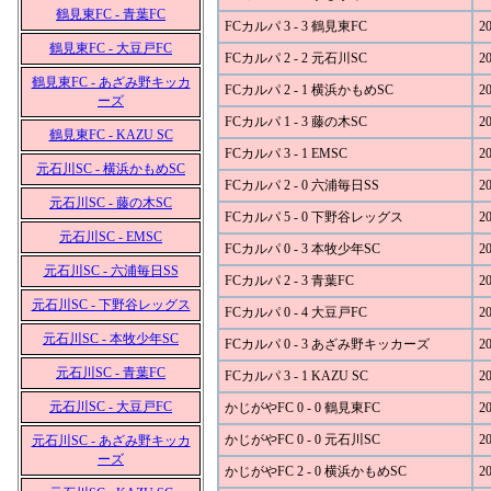
鶴見東FC - 青葉FC
FCカルパ 3 - 3 鶴見東FC
20
鶴見東FC - 大豆戸FC
FCカルパ 2 - 2 元石川SC
20
鶴見東FC - あざみ野キッカ
FCカルパ 2 - 1 横浜かもめSC
20
ーズ
FCカルパ 1 - 3 藤の木SC
20
鶴見東FC - KAZU SC
FCカルパ 3 - 1 EMSC
20
元石川SC - 横浜かもめSC
FCカルパ 2 - 0 六浦毎日SS
20
元石川SC - 藤の木SC
FCカルパ 5 - 0 下野谷レッグス
20
元石川SC - EMSC
FCカルパ 0 - 3 本牧少年SC
20
元石川SC - 六浦毎日SS
FCカルパ 2 - 3 青葉FC
20
元石川SC - 下野谷レッグス
FCカルパ 0 - 4 大豆戸FC
20
元石川SC - 本牧少年SC
FCカルパ 0 - 3 あざみ野キッカーズ
20
元石川SC - 青葉FC
FCカルパ 3 - 1 KAZU SC
20
元石川SC - 大豆戸FC
かじがやFC 0 - 0 鶴見東FC
20
かじがやFC 0 - 0 元石川SC
20
元石川SC - あざみ野キッカ
ーズ
かじがやFC 2 - 0 横浜かもめSC
20