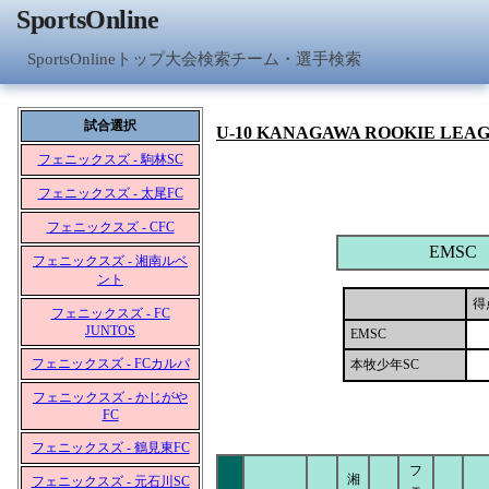
SportsOnline
SportsOnlineトップ
大会検索
チーム・選手検索
試合選択
U-10 KANAGAWA ROOKIE LEA
フェニックスズ - 駒林SC
フェニックスズ - 太尾FC
フェニックスズ - CFC
EMSC
フェニックスズ - 湘南ルベ
ント
得
フェニックスズ - FC
JUNTOS
EMSC
フェニックスズ - FCカルパ
本牧少年SC
フェニックスズ - かじがや
FC
フェニックスズ - 鶴見東FC
フ
湘
フェニックスズ - 元石川SC