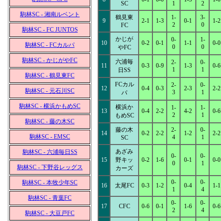
SC
1
2
駒林SC - 湘南ルベント
鶴見東
1-
3-
9
2-1
1-3
0-1
1-2
2
0
FC
駒林SC - FC JUNTOS
かじが
0-
1-
10
0-2
0-1
1-1
0-0
駒林SC - FCカルパ
0
0
やFC
駒林SC - かじがやFC
六浦毎
2-
0-
11
0-3
0-9
1-3
0-6
1
1
日SS
駒林SC - 鶴見東FC
FCカル
2-
0-
12
0-4
0-3
2-3
2-2
駒林SC - 元石川SC
3
1
パ
駒林SC - 横浜かもめSC
横浜か
1-
1-
13
0-4
2-2
4-2
0-6
2
1
もめSC
駒林SC - 藤の木SC
藤の木
2-
0-
14
0-2
2-2
1-2
2-2
駒林SC - EMSC
4
1
SC
あざみ
駒林SC - 六浦毎日SS
0-
0-
15
野キッ
0-2
1-6
0-1
0-0
0
1
駒林SC - 下野谷レッグス
カーズ
0-
0-
駒林SC - 本牧少年SC
16
太尾FC
0-3
1-2
0-4
1-1
1
4
駒林SC - 青葉FC
0-
0-
17
CFC
0-6
0-1
1-6
0-6
2
4
駒林SC - 大豆戸FC