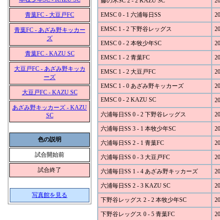
藤の木SC 2 - 2 KAZU SC
20
青葉FC - 大豆戸FC
EMSC 0 - 1 六浦毎日SS
20
EMSC 1 - 2 下野谷レッグス
20
青葉FC - あざみ野キッカー
ズ
EMSC 0 - 2 本牧少年SC
20
青葉FC - KAZU SC
EMSC 1 - 2 青葉FC
20
大豆戸FC - あざみ野キッカ
EMSC 1 - 2 大豆戸FC
20
ーズ
EMSC 1 - 0 あざみ野キッカーズ
20
大豆戸FC - KAZU SC
EMSC 0 - 2 KAZU SC
20
あざみ野キッカーズ - KAZU
六浦毎日SS 0 - 2 下野谷レッグス
20
SC
六浦毎日SS 3 - 1 本牧少年SC
20
色の説明
六浦毎日SS 2 - 1 青葉FC
20
試合開始前
六浦毎日SS 0 - 3 大豆戸FC
20
試合終了
六浦毎日SS 1 - 4 あざみ野キッカーズ
20
六浦毎日SS 2 - 3 KAZU SC
20
写真館を見る
下野谷レッグス 2 - 2 本牧少年SC
20
下野谷レッグス 0 - 5 青葉FC
20