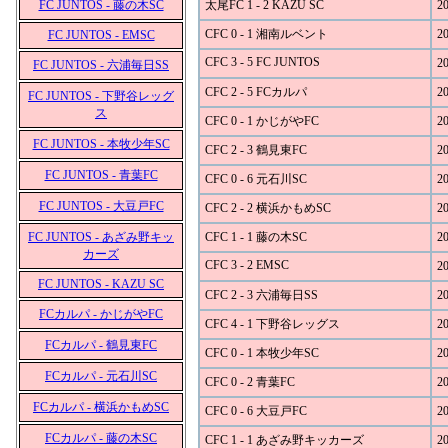
FC JUNTOS - 藤の木SC
太尾FC 1 - 2 KAZU SC
20
CFC 0 - 1 湘南ルベント
20
FC JUNTOS - EMSC
CFC 3 - 5 FC JUNTOS
20
FC JUNTOS - 六浦毎日SS
CFC 2 - 5 FCカルパ
20
FC JUNTOS - 下野谷レッグ
ス
CFC 0 - 1 かじがやFC
20
FC JUNTOS - 本牧少年SC
CFC 2 - 3 鶴見東FC
20
FC JUNTOS - 青葉FC
CFC 0 - 6 元石川SC
20
FC JUNTOS - 大豆戸FC
CFC 2 - 2 横浜かもめSC
20
FC JUNTOS - あざみ野キッ
CFC 1 - 1 藤の木SC
20
カーズ
CFC 3 - 2 EMSC
20
FC JUNTOS - KAZU SC
CFC 2 - 3 六浦毎日SS
20
FCカルパ - かじがやFC
CFC 4 - 1 下野谷レッグス
20
FCカルパ - 鶴見東FC
CFC 0 - 1 本牧少年SC
20
FCカルパ - 元石川SC
CFC 0 - 2 青葉FC
20
FCカルパ - 横浜かもめSC
CFC 0 - 6 大豆戸FC
20
FCカルパ - 藤の木SC
CFC 1 - 1 あざみ野キッカーズ
20