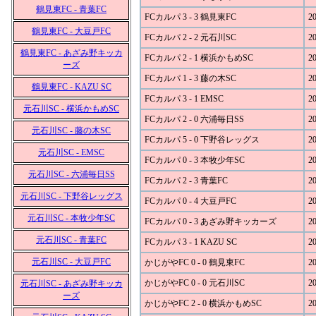
鶴見東FC - 青葉FC
FCカルパ 3 - 3 鶴見東FC
20
鶴見東FC - 大豆戸FC
FCカルパ 2 - 2 元石川SC
20
鶴見東FC - あざみ野キッカ
FCカルパ 2 - 1 横浜かもめSC
20
ーズ
FCカルパ 1 - 3 藤の木SC
20
鶴見東FC - KAZU SC
FCカルパ 3 - 1 EMSC
20
元石川SC - 横浜かもめSC
FCカルパ 2 - 0 六浦毎日SS
20
元石川SC - 藤の木SC
FCカルパ 5 - 0 下野谷レッグス
20
元石川SC - EMSC
FCカルパ 0 - 3 本牧少年SC
20
元石川SC - 六浦毎日SS
FCカルパ 2 - 3 青葉FC
20
元石川SC - 下野谷レッグス
FCカルパ 0 - 4 大豆戸FC
20
元石川SC - 本牧少年SC
FCカルパ 0 - 3 あざみ野キッカーズ
20
元石川SC - 青葉FC
FCカルパ 3 - 1 KAZU SC
20
元石川SC - 大豆戸FC
かじがやFC 0 - 0 鶴見東FC
20
かじがやFC 0 - 0 元石川SC
20
元石川SC - あざみ野キッカ
ーズ
かじがやFC 2 - 0 横浜かもめSC
20