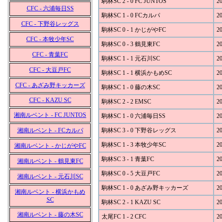
駒林SC 2 - 0 FC JUNTOS
20
CFC - 六浦毎日SS
駒林SC 1 - 0 FCカルパ
20
CFC - 下野谷レッグス
駒林SC 0 - 1 かじがやFC
20
CFC - 本牧少年SC
駒林SC 0 - 3 鶴見東FC
20
CFC - 青葉FC
駒林SC 1 - 1 元石川SC
20
CFC - 大豆戸FC
駒林SC 1 - 1 横浜かもめSC
20
CFC - あざみ野キッカーズ
駒林SC 1 - 0 藤の木SC
20
CFC - KAZU SC
駒林SC 2 - 2 EMSC
20
湘南ルベント - FC JUNTOS
駒林SC 1 - 0 六浦毎日SS
20
湘南ルベント - FCカルパ
駒林SC 3 - 0 下野谷レッグス
20
駒林SC 1 - 3 本牧少年SC
20
湘南ルベント - かじがやFC
駒林SC 3 - 1 青葉FC
20
湘南ルベント - 鶴見東FC
駒林SC 0 - 5 大豆戸FC
20
湘南ルベント - 元石川SC
駒林SC 1 - 0 あざみ野キッカーズ
20
湘南ルベント - 横浜かもめ
SC
駒林SC 2 - 1 KAZU SC
20
湘南ルベント - 藤の木SC
太尾FC 1 - 2 CFC
20