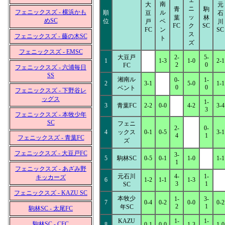
ェ
南
大
元
ニ
青
駒
フェニックスズ - 横浜かも
順
ル
豆
石
ッ
葉
林
めSC
位
ベ
戸
川
FC
ク
SC
FC
ン
SC
ス
フェニックスズ - 藤の木SC
ト
ズ
フェニックスズ - EMSC
大豆戸
2-
5-
1
1-3
1-0
2-1
2
0
FC
フェニックスズ - 六浦毎日
SS
湘南ル
0-
1-
2
3-1
5-0
1-1
0
0
ベント
フェニックスズ - 下野谷レ
ッグス
1-
3
青葉FC
2-2
0-0
4-2
3-4
3
フェニックスズ - 本牧少年
SC
フェニ
2-
0-
4
ックス
0-1
0-5
3-1
4
1
フェニックスズ - 青葉FC
ズ
フェニックスズ - 大豆戸FC
3-
5
駒林SC
0-5
0-1
1-0
1-1
1
フェニックスズ - あざみ野
元石川
4-
1-
キッカーズ
6
1-2
1-1
1-3
3
1
SC
フェニックスズ - KAZU SC
本牧少
1-
3-
7
0-4
0-2
0-0
0-2
2
1
年SC
駒林SC - 太尾FC
KAZU
1-
1-
駒林SC - CFC
8
0-1
0-0
1-3
1-0