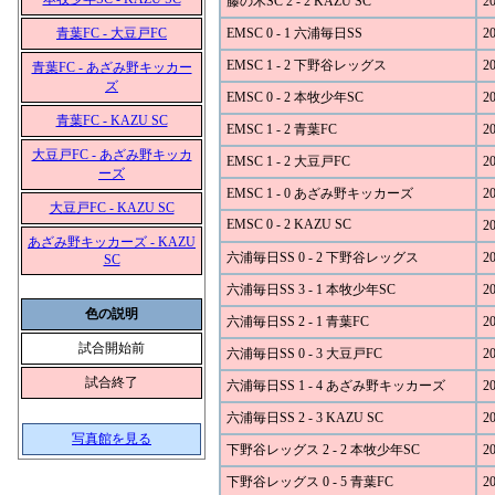
藤の木SC 2 - 2 KAZU SC
20
青葉FC - 大豆戸FC
EMSC 0 - 1 六浦毎日SS
20
EMSC 1 - 2 下野谷レッグス
20
青葉FC - あざみ野キッカー
ズ
EMSC 0 - 2 本牧少年SC
20
青葉FC - KAZU SC
EMSC 1 - 2 青葉FC
20
大豆戸FC - あざみ野キッカ
EMSC 1 - 2 大豆戸FC
20
ーズ
EMSC 1 - 0 あざみ野キッカーズ
20
大豆戸FC - KAZU SC
EMSC 0 - 2 KAZU SC
20
あざみ野キッカーズ - KAZU
六浦毎日SS 0 - 2 下野谷レッグス
20
SC
六浦毎日SS 3 - 1 本牧少年SC
20
色の説明
六浦毎日SS 2 - 1 青葉FC
20
試合開始前
六浦毎日SS 0 - 3 大豆戸FC
20
試合終了
六浦毎日SS 1 - 4 あざみ野キッカーズ
20
六浦毎日SS 2 - 3 KAZU SC
20
写真館を見る
下野谷レッグス 2 - 2 本牧少年SC
20
下野谷レッグス 0 - 5 青葉FC
20