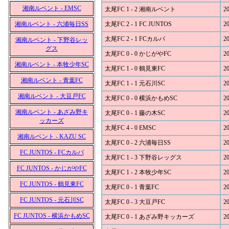
湘南ルベント - EMSC
太尾FC 1 - 2 湘南ルベント
20
湘南ルベント - 六浦毎日SS
太尾FC 2 - 1 FC JUNTOS
20
太尾FC 2 - 1 FCカルパ
20
湘南ルベント - 下野谷レッ
グス
太尾FC 0 - 0 かじがやFC
20
湘南ルベント - 本牧少年SC
太尾FC 1 - 0 鶴見東FC
20
湘南ルベント - 青葉FC
太尾FC 1 - 1 元石川SC
20
湘南ルベント - 大豆戸FC
太尾FC 0 - 0 横浜かもめSC
20
湘南ルベント - あざみ野キ
太尾FC 0 - 1 藤の木SC
20
ッカーズ
太尾FC 4 - 0 EMSC
20
湘南ルベント - KAZU SC
太尾FC 0 - 2 六浦毎日SS
20
FC JUNTOS - FCカルパ
太尾FC 1 - 3 下野谷レッグス
20
FC JUNTOS - かじがやFC
太尾FC 1 - 2 本牧少年SC
20
FC JUNTOS - 鶴見東FC
太尾FC 0 - 1 青葉FC
20
FC JUNTOS - 元石川SC
太尾FC 0 - 3 大豆戸FC
20
FC JUNTOS - 横浜かもめSC
太尾FC 0 - 1 あざみ野キッカーズ
20