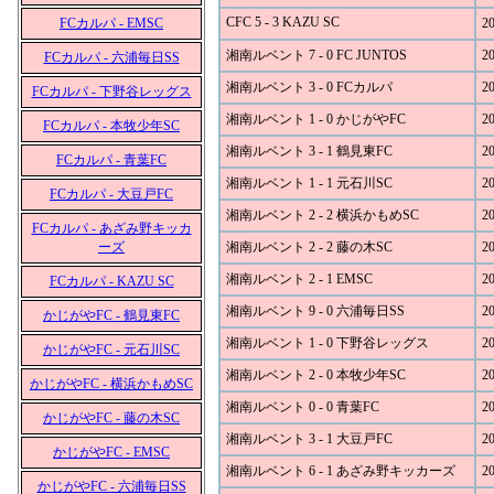
CFC 5 - 3 KAZU SC
FCカルパ - EMSC
20
湘南ルベント 7 - 0 FC JUNTOS
20
FCカルパ - 六浦毎日SS
湘南ルベント 3 - 0 FCカルパ
20
FCカルパ - 下野谷レッグス
湘南ルベント 1 - 0 かじがやFC
20
FCカルパ - 本牧少年SC
湘南ルベント 3 - 1 鶴見東FC
20
FCカルパ - 青葉FC
湘南ルベント 1 - 1 元石川SC
20
FCカルパ - 大豆戸FC
湘南ルベント 2 - 2 横浜かもめSC
20
FCカルパ - あざみ野キッカ
ーズ
湘南ルベント 2 - 2 藤の木SC
20
湘南ルベント 2 - 1 EMSC
20
FCカルパ - KAZU SC
湘南ルベント 9 - 0 六浦毎日SS
20
かじがやFC - 鶴見東FC
湘南ルベント 1 - 0 下野谷レッグス
20
かじがやFC - 元石川SC
湘南ルベント 2 - 0 本牧少年SC
20
かじがやFC - 横浜かもめSC
湘南ルベント 0 - 0 青葉FC
20
かじがやFC - 藤の木SC
湘南ルベント 3 - 1 大豆戸FC
20
かじがやFC - EMSC
湘南ルベント 6 - 1 あざみ野キッカーズ
20
かじがやFC - 六浦毎日SS