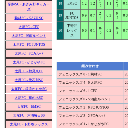
1-
2-
18
EMSC
1-2
1-2
1-1
0-1
駒林SC - あざみ野キッカー
2
2
ズ
FC
2-
0-
19
0-9
0-7
0-3
0-3
JUNTOS
4
2
駒林SC - KAZU SC
下野谷
太尾FC - CFC
0-
0-
20
レッグ
0-6
0-1
0-2
0-7
5
3
ス
太尾FC - 湘南ルベント
太尾FC - FC JUNTOS
太尾FC - FCカルパ
太尾FC - かじがやFC
組み合わせ
太尾FC - 鶴見東FC
フェニックスズ 0 - 1 駒林SC
20
太尾FC - 元石川SC
フェニックスズ 4 - 0 太尾FC
20
太尾FC - 横浜かもめSC
フェニックスズ 6 - 1 CFC
20
太尾FC - 藤の木SC
フェニックスズ 0 - 5 湘南ルベント
20
太尾FC - EMSC
フェニックスズ 3 - 0 FC JUNTOS
20
太尾FC - 六浦毎日SS
フェニックスズ 3 - 2 FCカルパ
20
フェニックスズ 1 - 1 かじがやFC
20
太尾FC - 下野谷レッグス