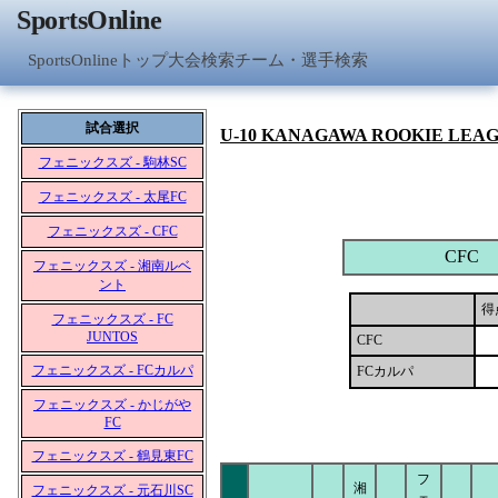
SportsOnline
SportsOnlineトップ
大会検索
チーム・選手検索
試合選択
U-10 KANAGAWA ROOKIE LEA
フェニックスズ - 駒林SC
フェニックスズ - 太尾FC
フェニックスズ - CFC
CFC
フェニックスズ - 湘南ルベ
ント
得
フェニックスズ - FC
JUNTOS
CFC
フェニックスズ - FCカルパ
FCカルパ
フェニックスズ - かじがや
FC
フェニックスズ - 鶴見東FC
フ
湘
フェニックスズ - 元石川SC