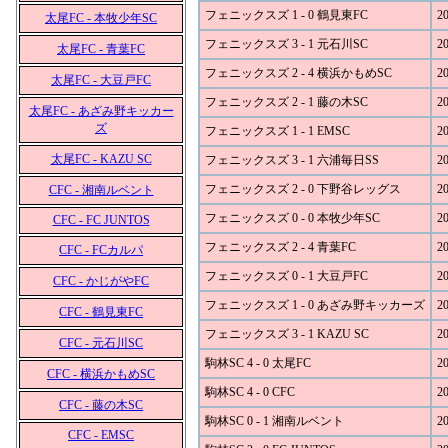
フェニックスズ 1 - 0 鶴見東FC
20
太尾FC - 本牧少年SC
フェニックスズ 3 - 1 元石川SC
20
太尾FC - 青葉FC
フェニックスズ 2 - 4 横浜かもめSC
20
太尾FC - 大豆戸FC
フェニックスズ 2 - 1 藤の木SC
20
太尾FC - あざみ野キッカー
ズ
フェニックスズ 1 - 1 EMSC
20
太尾FC - KAZU SC
フェニックスズ 3 - 1 六浦毎日SS
20
フェニックスズ 2 - 0 下野谷レッグス
20
CFC - 湘南ルベント
フェニックスズ 0 - 0 本牧少年SC
20
CFC - FC JUNTOS
フェニックスズ 2 - 4 青葉FC
20
CFC - FCカルパ
フェニックスズ 0 - 1 大豆戸FC
20
CFC - かじがやFC
フェニックスズ 1 - 0 あざみ野キッカーズ
20
CFC - 鶴見東FC
フェニックスズ 3 - 1 KAZU SC
20
CFC - 元石川SC
駒林SC 4 - 0 太尾FC
20
CFC - 横浜かもめSC
駒林SC 4 - 0 CFC
20
CFC - 藤の木SC
駒林SC 0 - 1 湘南ルベント
20
CFC - EMSC