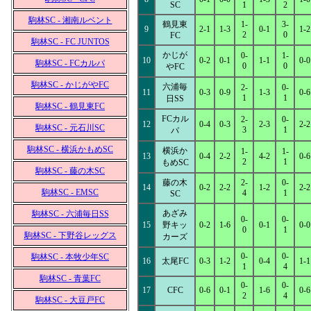
SC
1
2
駒林SC - 湘南ルベント
鶴見東
1-
3-
9
2-1
1-3
0-1
1-2
2
0
FC
駒林SC - FC JUNTOS
かじが
0-
1-
10
0-2
0-1
1-1
0-0
駒林SC - FCカルパ
0
0
やFC
駒林SC - かじがやFC
六浦毎
2-
0-
11
0-3
0-9
1-3
0-6
1
1
日SS
駒林SC - 鶴見東FC
FCカル
2-
0-
12
0-4
0-3
2-3
2-2
駒林SC - 元石川SC
3
1
パ
駒林SC - 横浜かもめSC
横浜か
1-
1-
13
0-4
2-2
4-2
0-6
2
1
もめSC
駒林SC - 藤の木SC
藤の木
2-
0-
14
0-2
2-2
1-2
2-2
駒林SC - EMSC
4
1
SC
あざみ
駒林SC - 六浦毎日SS
0-
0-
15
野キッ
0-2
1-6
0-1
0-0
0
1
駒林SC - 下野谷レッグス
カーズ
0-
0-
駒林SC - 本牧少年SC
16
太尾FC
0-3
1-2
0-4
1-1
1
4
駒林SC - 青葉FC
0-
0-
17
CFC
0-6
0-1
1-6
0-6
2
4
駒林SC - 大豆戸FC