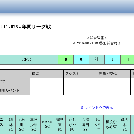
GUE 2025 - 年間リーグ戦
＜試合速報＞
2025/04/06 21:58 現在 試合終了
CFC
0
1
0
計
1
得点
アシスト
先発・交代
CFC
湘南ルベント
別ウィンドウで表示
ニ
FC
駒
元石
本牧
鶴見
かじ
六浦
藤の
横浜か
KAZU
カル
ス
林
川
少年
東
がや
毎日
木
SC
もめSC
パ
SC
SC
SC
FC
FC
SS
SC