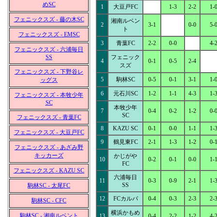
めSC
1
大豆戸FC
1-3
2-2
1-
フェニックスズ - 藤の木SC
湘南ルベン
2
3-1
0-0
5-
ト
フェニックスズ - EMSC
3
青葉FC
2-2
0-0
4-
フェニックスズ - 六浦毎日
SS
フェニック
4
0-1
0-5
2-4
スズ
フェニックスズ - 下野谷レ
5
駒林SC
0-5
0-1
3-1
1-
ッグス
6
元石川SC
1-2
1-1
4-3
1-
フェニックスズ - 本牧少年
SC
本牧少年
7
0-4
0-2
1-2
0-
SC
フェニックスズ - 青葉FC
8
KAZU SC
0-1
0-0
1-1
1-
フェニックスズ - 大豆戸FC
9
鶴見東FC
2-1
1-3
1-2
0-
フェニックスズ - あざみ野
キッカーズ
かじがや
10
0-2
0-1
0-0
1-
FC
フェニックスズ - KAZU SC
六浦毎日
11
0-3
0-9
2-1
1-
SS
駒林SC - 太尾FC
12
FCカルパ
0-4
0-3
2-3
2-
駒林SC - CFC
横浜かもめ
駒林SC - 湘南ルベント
13
0-4
2-2
1-2
4-