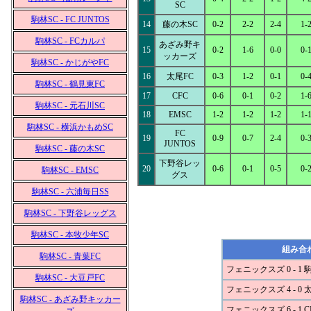
SC
駒林SC - FC JUNTOS
14
藤の木SC
0-2
2-2
2-4
1-
駒林SC - FCカルパ
あざみ野キ
15
0-2
1-6
0-0
0-
ッカーズ
駒林SC - かじがやFC
16
太尾FC
0-3
1-2
0-1
0-
駒林SC - 鶴見東FC
17
CFC
0-6
0-1
0-2
1-
駒林SC - 元石川SC
18
EMSC
1-2
1-2
1-2
1-
駒林SC - 横浜かもめSC
FC
19
0-9
0-7
2-4
0-
JUNTOS
駒林SC - 藤の木SC
下野谷レッ
20
0-6
0-1
0-5
0-
駒林SC - EMSC
グス
駒林SC - 六浦毎日SS
駒林SC - 下野谷レッグス
駒林SC - 本牧少年SC
組み合
駒林SC - 青葉FC
フェニックスズ 0 - 1 
駒林SC - 大豆戸FC
フェニックスズ 4 - 0 
駒林SC - あざみ野キッカー
フェニックスズ 6 - 1 C