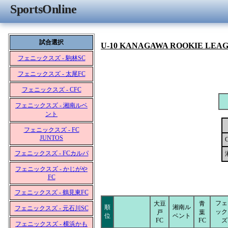
SportsOnline
試合選択
U-10 KANAGAWA ROOKIE LEA
フェニックスズ - 駒林SC
フェニックスズ - 太尾FC
フェニックスズ - CFC
フェニックスズ - 湘南ルベ
ント
フェニックスズ - FC
JUNTOS
フェニックスズ - FCカルパ
フェニックスズ - かじがや
FC
フェニックスズ - 鶴見東FC
フェ
大豆
青
順
湘南ル
フェニックスズ - 元石川SC
ック
戸
葉
位
ベント
FC
FC
ズ
フェニックスズ - 横浜かも