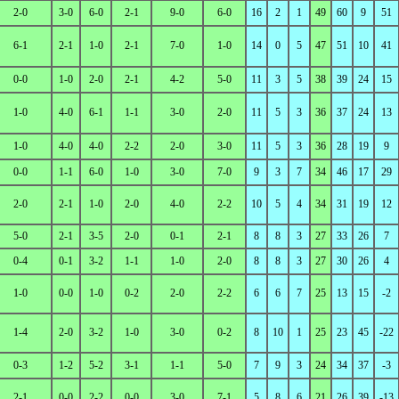
2-0
3-0
6-0
2-1
9-0
6-0
16
2
1
49
60
9
51
6-1
2-1
1-0
2-1
7-0
1-0
14
0
5
47
51
10
41
0-0
1-0
2-0
2-1
4-2
5-0
11
3
5
38
39
24
15
1-0
4-0
6-1
1-1
3-0
2-0
11
5
3
36
37
24
13
1-0
4-0
4-0
2-2
2-0
3-0
11
5
3
36
28
19
9
0-0
1-1
6-0
1-0
3-0
7-0
9
3
7
34
46
17
29
2-0
2-1
1-0
2-0
4-0
2-2
10
5
4
34
31
19
12
5-0
2-1
3-5
2-0
0-1
2-1
8
8
3
27
33
26
7
0-4
0-1
3-2
1-1
1-0
2-0
8
8
3
27
30
26
4
1-0
0-0
1-0
0-2
2-0
2-2
6
6
7
25
13
15
-2
1-4
2-0
3-2
1-0
3-0
0-2
8
10
1
25
23
45
-22
0-3
1-2
5-2
3-1
1-1
5-0
7
9
3
24
34
37
-3
2-1
0-0
2-2
0-0
3-0
7-1
5
8
6
21
26
39
-13