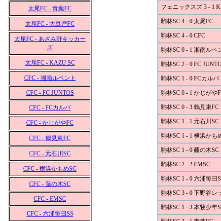
フェニックスズ 3 - 1 K
太尾FC - 青葉FC
駒林SC 4 - 0 太尾FC
太尾FC - 大豆戸FC
駒林SC 4 - 0 CFC
太尾FC - あざみ野キッカー
ズ
駒林SC 0 - 1 湘南ル
太尾FC - KAZU SC
駒林SC 2 - 0 FC JUNT
CFC - 湘南ルベント
駒林SC 1 - 0 FCカルパ
CFC - FC JUNTOS
駒林SC 0 - 1 かじがやF
駒林SC 0 - 3 鶴見東FC
CFC - FCカルパ
駒林SC 1 - 1 元石川SC
CFC - かじがやFC
駒林SC 1 - 1 横浜かも
CFC - 鶴見東FC
駒林SC 1 - 0 藤の木SC
CFC - 元石川SC
駒林SC 2 - 2 EMSC
CFC - 横浜かもめSC
駒林SC 1 - 0 六浦毎日S
CFC - 藤の木SC
駒林SC 3 - 0 下野谷
CFC - EMSC
駒林SC 1 - 3 本牧少年S
CFC - 六浦毎日SS