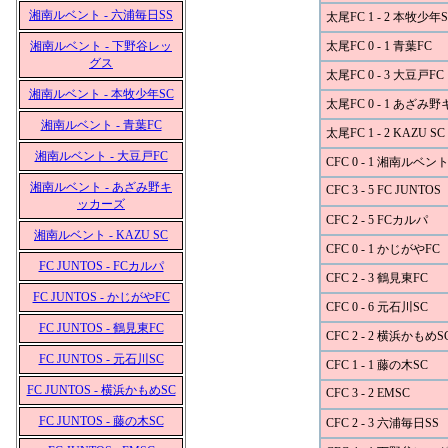
湘南ルベント - 六浦毎日SS
太尾FC 1 - 2 本牧少年S
湘南ルベント - 下野谷レッ
太尾FC 0 - 1 青葉FC
グス
太尾FC 0 - 3 大豆戸FC
湘南ルベント - 本牧少年SC
太尾FC 0 - 1 あざみ
湘南ルベント - 青葉FC
太尾FC 1 - 2 KAZU SC
湘南ルベント - 大豆戸FC
CFC 0 - 1 湘南ルベン
湘南ルベント - あざみ野キ
CFC 3 - 5 FC JUNTOS
ッカーズ
CFC 2 - 5 FCカルパ
湘南ルベント - KAZU SC
CFC 0 - 1 かじがやFC
FC JUNTOS - FCカルパ
CFC 2 - 3 鶴見東FC
FC JUNTOS - かじがやFC
CFC 0 - 6 元石川SC
FC JUNTOS - 鶴見東FC
CFC 2 - 2 横浜かもめS
FC JUNTOS - 元石川SC
CFC 1 - 1 藤の木SC
FC JUNTOS - 横浜かもめSC
CFC 3 - 2 EMSC
FC JUNTOS - 藤の木SC
CFC 2 - 3 六浦毎日SS