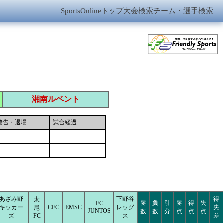
SportsOnlineトップ
大会検索
チーム・選手検索
湘南ルベント
警告・退場
試合経過
あざみ野
下野谷
得
太
勝
負
引
勝
得
失
FC
キッカー
CFC
EMSC
レッグ
失
尾
JUNTOS
数
数
分
点
点
点
ズ
FC
ス
差