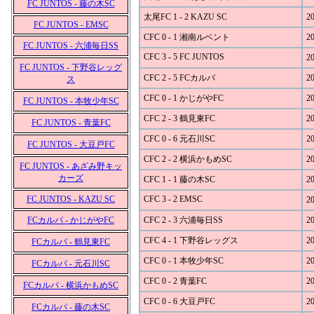
FC JUNTOS - 藤の木SC
太尾FC 1 - 2 KAZU SC
20
FC JUNTOS - EMSC
CFC 0 - 1 湘南ルベント
20
FC JUNTOS - 六浦毎日SS
CFC 3 - 5 FC JUNTOS
20
FC JUNTOS - 下野谷レッグ
CFC 2 - 5 FCカルパ
20
ス
CFC 0 - 1 かじがやFC
20
FC JUNTOS - 本牧少年SC
CFC 2 - 3 鶴見東FC
20
FC JUNTOS - 青葉FC
CFC 0 - 6 元石川SC
20
FC JUNTOS - 大豆戸FC
CFC 2 - 2 横浜かもめSC
20
FC JUNTOS - あざみ野キッ
カーズ
CFC 1 - 1 藤の木SC
20
FC JUNTOS - KAZU SC
CFC 3 - 2 EMSC
20
FCカルパ - かじがやFC
CFC 2 - 3 六浦毎日SS
20
CFC 4 - 1 下野谷レッグス
20
FCカルパ - 鶴見東FC
CFC 0 - 1 本牧少年SC
20
FCカルパ - 元石川SC
CFC 0 - 2 青葉FC
20
FCカルパ - 横浜かもめSC
CFC 0 - 6 大豆戸FC
20
FCカルパ - 藤の木SC