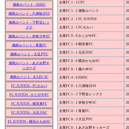
太尾FC 1 - 2 CFC
20
湘南ルベント - EMSC
太尾FC 1 - 2 湘南ルベント
20
湘南ルベント - 六浦毎日SS
太尾FC 2 - 1 FC JUNTOS
20
湘南ルベント - 下野谷レッ
グス
太尾FC 2 - 1 FCカルパ
20
太尾FC 0 - 0 かじがやFC
20
湘南ルベント - 本牧少年SC
太尾FC 1 - 0 鶴見東FC
20
湘南ルベント - 青葉FC
太尾FC 1 - 1 元石川SC
20
湘南ルベント - 大豆戸FC
太尾FC 0 - 0 横浜かもめSC
20
湘南ルベント - あざみ野キ
ッカーズ
太尾FC 0 - 1 藤の木SC
20
湘南ルベント - KAZU SC
太尾FC 4 - 0 EMSC
20
FC JUNTOS - FCカルパ
太尾FC 0 - 2 六浦毎日SS
20
太尾FC 1 - 3 下野谷レッグス
20
FC JUNTOS - かじがやFC
太尾FC 1 - 2 本牧少年SC
20
FC JUNTOS - 鶴見東FC
太尾FC 0 - 1 青葉FC
20
FC JUNTOS - 元石川SC
太尾FC 0 - 3 大豆戸FC
20
FC JUNTOS - 横浜かもめSC
太尾FC 0 - 1 あざみ野キッカーズ
20