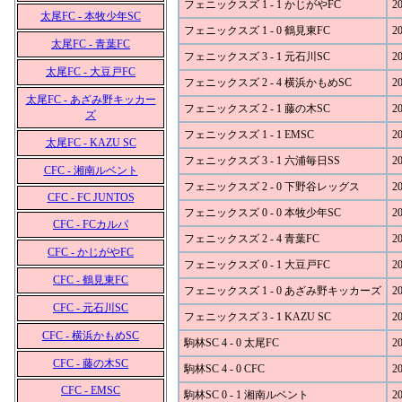
フェニックスズ 1 - 1 かじがやFC
20
太尾FC - 本牧少年SC
フェニックスズ 1 - 0 鶴見東FC
20
太尾FC - 青葉FC
フェニックスズ 3 - 1 元石川SC
20
太尾FC - 大豆戸FC
フェニックスズ 2 - 4 横浜かもめSC
20
太尾FC - あざみ野キッカー
フェニックスズ 2 - 1 藤の木SC
20
ズ
フェニックスズ 1 - 1 EMSC
20
太尾FC - KAZU SC
フェニックスズ 3 - 1 六浦毎日SS
20
CFC - 湘南ルベント
フェニックスズ 2 - 0 下野谷レッグス
20
CFC - FC JUNTOS
フェニックスズ 0 - 0 本牧少年SC
20
CFC - FCカルパ
フェニックスズ 2 - 4 青葉FC
20
CFC - かじがやFC
フェニックスズ 0 - 1 大豆戸FC
20
CFC - 鶴見東FC
フェニックスズ 1 - 0 あざみ野キッカーズ
20
CFC - 元石川SC
フェニックスズ 3 - 1 KAZU SC
20
CFC - 横浜かもめSC
駒林SC 4 - 0 太尾FC
20
CFC - 藤の木SC
駒林SC 4 - 0 CFC
20
CFC - EMSC
駒林SC 0 - 1 湘南ルベント
20