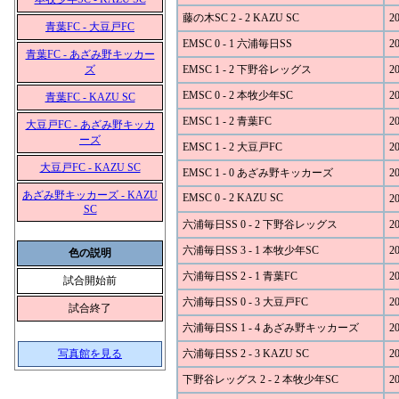
藤の木SC 2 - 2 KAZU SC
20
青葉FC - 大豆戸FC
EMSC 0 - 1 六浦毎日SS
20
青葉FC - あざみ野キッカー
ズ
EMSC 1 - 2 下野谷レッグス
20
EMSC 0 - 2 本牧少年SC
20
青葉FC - KAZU SC
EMSC 1 - 2 青葉FC
20
大豆戸FC - あざみ野キッカ
ーズ
EMSC 1 - 2 大豆戸FC
20
大豆戸FC - KAZU SC
EMSC 1 - 0 あざみ野キッカーズ
20
あざみ野キッカーズ - KAZU
EMSC 0 - 2 KAZU SC
20
SC
六浦毎日SS 0 - 2 下野谷レッグス
20
六浦毎日SS 3 - 1 本牧少年SC
20
色の説明
六浦毎日SS 2 - 1 青葉FC
20
試合開始前
六浦毎日SS 0 - 3 大豆戸FC
20
試合終了
六浦毎日SS 1 - 4 あざみ野キッカーズ
20
写真館を見る
六浦毎日SS 2 - 3 KAZU SC
20
下野谷レッグス 2 - 2 本牧少年SC
20