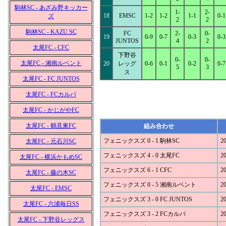
駒林SC - あざみ野キッカー
1-
2-
18
EMSC
1-2
1-2
1-1
0-1
ズ
2
2
駒林SC - KAZU SC
FC
2-
0-
19
0-9
0-7
0-3
0-3
JUNTOS
4
2
太尾FC - CFC
下野谷
0-
0-
太尾FC - 湘南ルベント
20
レッグ
0-6
0-1
0-2
0-7
5
3
ス
太尾FC - FC JUNTOS
太尾FC - FCカルパ
太尾FC - かじがやFC
太尾FC - 鶴見東FC
組み合わせ
フェニックスズ 0 - 1 駒林SC
20
太尾FC - 元石川SC
フェニックスズ 4 - 0 太尾FC
20
太尾FC - 横浜かもめSC
フェニックスズ 6 - 1 CFC
20
太尾FC - 藤の木SC
フェニックスズ 0 - 5 湘南ルベント
20
太尾FC - EMSC
フェニックスズ 3 - 0 FC JUNTOS
20
太尾FC - 六浦毎日SS
フェニックスズ 3 - 2 FCカルパ
20
太尾FC - 下野谷レッグス