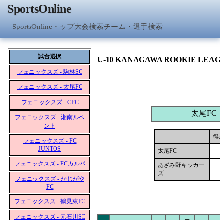
SportsOnline
SportsOnlineトップ
大会検索
チーム・選手検索
試合選択
U-10 KANAGAWA ROOKIE LEA
フェニックスズ - 駒林SC
フェニックスズ - 太尾FC
フェニックスズ - CFC
太尾FC
フェニックスズ - 湘南ルベ
ント
得
フェニックスズ - FC
JUNTOS
太尾FC
フェニックスズ - FCカルパ
あざみ野キッカー
ズ
フェニックスズ - かじがや
FC
フェニックスズ - 鶴見東FC
フェニックスズ - 元石川SC