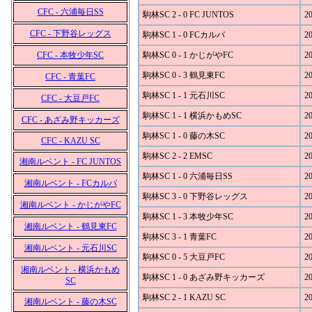
CFC - 六浦毎日SS
駒林SC 2 - 0 FC JUNTOS
20
CFC - 下野谷レッグス
駒林SC 1 - 0 FCカルパ
20
CFC - 本牧少年SC
駒林SC 0 - 1 かじがやFC
20
駒林SC 0 - 3 鶴見東FC
20
CFC - 青葉FC
駒林SC 1 - 1 元石川SC
20
CFC - 大豆戸FC
駒林SC 1 - 1 横浜かもめSC
20
CFC - あざみ野キッカーズ
駒林SC 1 - 0 藤の木SC
20
CFC - KAZU SC
駒林SC 2 - 2 EMSC
20
湘南ルベント - FC JUNTOS
駒林SC 1 - 0 六浦毎日SS
20
湘南ルベント - FCカルパ
駒林SC 3 - 0 下野谷レッグス
20
湘南ルベント - かじがやFC
駒林SC 1 - 3 本牧少年SC
20
湘南ルベント - 鶴見東FC
駒林SC 3 - 1 青葉FC
20
湘南ルベント - 元石川SC
駒林SC 0 - 5 大豆戸FC
20
湘南ルベント - 横浜かもめ
駒林SC 1 - 0 あざみ野キッカーズ
20
SC
駒林SC 2 - 1 KAZU SC
20
湘南ルベント - 藤の木SC