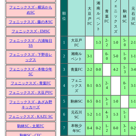
フ
湘
ェ
フェニックスズ - 横浜かも
南
大
元
ニ
青
駒
めSC
順
ル
豆
石
ッ
葉
林
位
ベ
戸
川
FC
ク
SC
フェニックスズ - 藤の木SC
FC
ン
SC
ス
ト
フェニックスズ - EMSC
ズ
大豆戸
2-
5-
フェニックスズ - 六浦毎日
1
1-3
1-0
2-1
2
0
FC
SS
湘南ル
0-
1-
フェニックスズ - 下野谷レ
2
3-1
5-0
1-1
0
0
ベント
ッグス
1-
フェニックスズ - 本牧少年
3
青葉FC
2-2
0-0
4-2
3-4
3
SC
フェニ
フェニックスズ - 青葉FC
2-
0-
4
ックス
0-1
0-5
3-1
4
1
ズ
フェニックスズ - 大豆戸FC
3-
5
駒林SC
0-5
0-1
1-0
1-1
フェニックスズ - あざみ野
1
キッカーズ
元石川
4-
1-
6
1-2
1-1
1-3
フェニックスズ - KAZU SC
3
1
SC
本牧少
駒林SC - 太尾FC
1-
3-
7
0-4
0-2
0-0
0-2
2
1
年SC
駒林SC - CFC