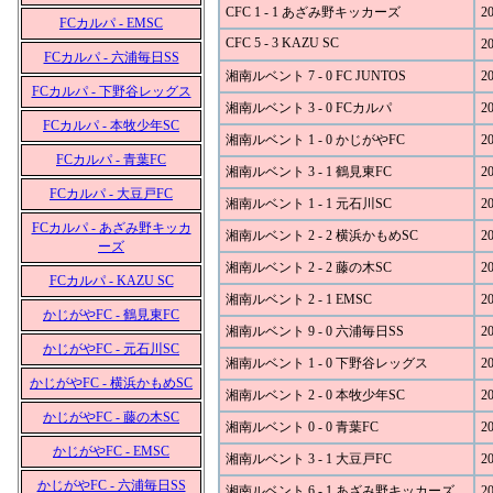
CFC 1 - 1 あざみ野キッカーズ
20
FCカルパ - EMSC
CFC 5 - 3 KAZU SC
20
FCカルパ - 六浦毎日SS
湘南ルベント 7 - 0 FC JUNTOS
20
FCカルパ - 下野谷レッグス
湘南ルベント 3 - 0 FCカルパ
20
FCカルパ - 本牧少年SC
湘南ルベント 1 - 0 かじがやFC
20
FCカルパ - 青葉FC
湘南ルベント 3 - 1 鶴見東FC
20
FCカルパ - 大豆戸FC
湘南ルベント 1 - 1 元石川SC
20
FCカルパ - あざみ野キッカ
湘南ルベント 2 - 2 横浜かもめSC
20
ーズ
湘南ルベント 2 - 2 藤の木SC
20
FCカルパ - KAZU SC
湘南ルベント 2 - 1 EMSC
20
かじがやFC - 鶴見東FC
湘南ルベント 9 - 0 六浦毎日SS
20
かじがやFC - 元石川SC
湘南ルベント 1 - 0 下野谷レッグス
20
かじがやFC - 横浜かもめSC
湘南ルベント 2 - 0 本牧少年SC
20
かじがやFC - 藤の木SC
湘南ルベント 0 - 0 青葉FC
20
かじがやFC - EMSC
湘南ルベント 3 - 1 大豆戸FC
20
かじがやFC - 六浦毎日SS
湘南ルベント 6 - 1 あざみ野キッカーズ
20