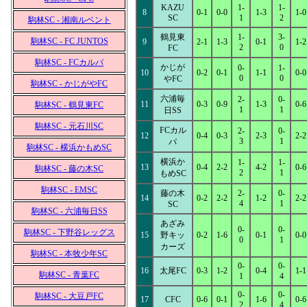
KAZU
1-
1-
8
0-1
0-0
1-3
1-0
SC
1
2
駒林SC - 湘南ルベント
鶴見東
1-
3-
駒林SC - FC JUNTOS
9
2-1
1-3
0-1
1-2
2
0
FC
駒林SC - FCカルパ
かじが
0-
1-
10
0-2
0-1
1-1
0-0
0
0
やFC
駒林SC - かじがやFC
六浦毎
2-
0-
11
0-3
0-9
1-3
0-6
駒林SC - 鶴見東FC
1
1
日SS
駒林SC - 元石川SC
FCカル
2-
0-
12
0-4
0-3
2-3
2-2
3
1
パ
駒林SC - 横浜かもめSC
横浜か
1-
1-
13
0-4
2-2
4-2
0-6
駒林SC - 藤の木SC
2
1
もめSC
駒林SC - EMSC
藤の木
2-
0-
14
0-2
2-2
1-2
2-2
4
1
SC
駒林SC - 六浦毎日SS
あざみ
0-
0-
駒林SC - 下野谷レッグス
15
野キッ
0-2
1-6
0-1
0-0
0
1
カーズ
駒林SC - 本牧少年SC
0-
0-
16
太尾FC
0-3
1-2
0-4
1-1
駒林SC - 青葉FC
1
4
0-
0-
駒林SC - 大豆戸FC
17
CFC
0-6
0-1
1-6
0-6
2
4