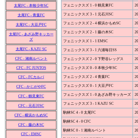
フェニックスズ 1 - 0 鶴見東FC
20
太尾FC - 本牧少年SC
フェニックスズ 3 - 1 元石川SC
20
太尾FC - 青葉FC
フェニックスズ 2 - 4 横浜かもめSC
20
太尾FC - 大豆戸FC
フェニックスズ 2 - 1 藤の木SC
20
太尾FC - あざみ野キッカー
ズ
フェニックスズ 1 - 1 EMSC
20
太尾FC - KAZU SC
フェニックスズ 3 - 1 六浦毎日SS
20
CFC - 湘南ルベント
フェニックスズ 2 - 0 下野谷レッグス
20
CFC - FC JUNTOS
フェニックスズ 0 - 0 本牧少年SC
20
フェニックスズ 2 - 4 青葉FC
20
CFC - FCカルパ
フェニックスズ 0 - 1 大豆戸FC
20
CFC - かじがやFC
フェニックスズ 1 - 0 あざみ野キッカーズ
20
CFC - 鶴見東FC
フェニックスズ 3 - 1 KAZU SC
20
CFC - 元石川SC
駒林SC 4 - 0 太尾FC
20
CFC - 横浜かもめSC
駒林SC 4 - 0 CFC
20
CFC - 藤の木SC
駒林SC 0 - 1 湘南ルベント
20
CFC - EMSC