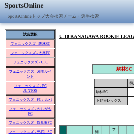
SportsOnline
SportsOnlineトップ
大会検索
チーム・選手検索
試合選択
U-10 KANAGAWA ROOKIE LEA
フェニックスズ - 駒林SC
フェニックスズ - 太尾FC
フェニックスズ - CFC
駒林SC
フェニックスズ - 湘南ルベ
ント
得
フェニックスズ - FC
JUNTOS
駒林SC
フェニックスズ - FCカルパ
下野谷レッグス
フェニックスズ - かじがや
FC
フェニックスズ - 鶴見東FC
フ
フェニックスズ - 元石川SC
湘