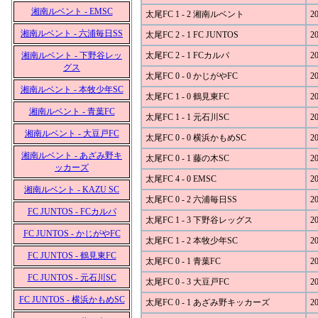
湘南ルベント - EMSC
太尾FC 1 - 2 湘南ルベント
20
湘南ルベント - 六浦毎日SS
太尾FC 2 - 1 FC JUNTOS
20
湘南ルベント - 下野谷レッ
太尾FC 2 - 1 FCカルパ
20
グス
太尾FC 0 - 0 かじがやFC
20
湘南ルベント - 本牧少年SC
太尾FC 1 - 0 鶴見東FC
20
湘南ルベント - 青葉FC
太尾FC 1 - 1 元石川SC
20
湘南ルベント - 大豆戸FC
太尾FC 0 - 0 横浜かもめSC
20
湘南ルベント - あざみ野キ
太尾FC 0 - 1 藤の木SC
20
ッカーズ
太尾FC 4 - 0 EMSC
20
湘南ルベント - KAZU SC
太尾FC 0 - 2 六浦毎日SS
20
FC JUNTOS - FCカルパ
太尾FC 1 - 3 下野谷レッグス
20
FC JUNTOS - かじがやFC
太尾FC 1 - 2 本牧少年SC
20
FC JUNTOS - 鶴見東FC
太尾FC 0 - 1 青葉FC
20
FC JUNTOS - 元石川SC
太尾FC 0 - 3 大豆戸FC
20
FC JUNTOS - 横浜かもめSC
太尾FC 0 - 1 あざみ野キッカーズ
20