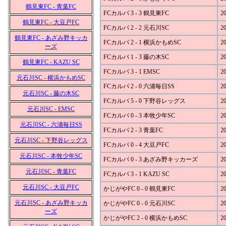
鶴見東FC - 青葉FC
FCカルパ 3 - 3 鶴見東FC
20
鶴見東FC - 大豆戸FC
FCカルパ 2 - 2 元石川SC
20
鶴見東FC - あざみ野キッカ
FCカルパ 2 - 1 横浜かもめSC
20
ーズ
FCカルパ 1 - 3 藤の木SC
20
鶴見東FC - KAZU SC
FCカルパ 3 - 1 EMSC
20
元石川SC - 横浜かもめSC
FCカルパ 2 - 0 六浦毎日SS
20
元石川SC - 藤の木SC
FCカルパ 5 - 0 下野谷レッグス
20
元石川SC - EMSC
FCカルパ 0 - 3 本牧少年SC
20
元石川SC - 六浦毎日SS
FCカルパ 2 - 3 青葉FC
20
元石川SC - 下野谷レッグス
FCカルパ 0 - 4 大豆戸FC
20
元石川SC - 本牧少年SC
FCカルパ 0 - 3 あざみ野キッカーズ
20
元石川SC - 青葉FC
FCカルパ 3 - 1 KAZU SC
20
元石川SC - 大豆戸FC
かじがやFC 0 - 0 鶴見東FC
20
元石川SC - あざみ野キッカ
かじがやFC 0 - 0 元石川SC
20
ーズ
かじがやFC 2 - 0 横浜かもめSC
20