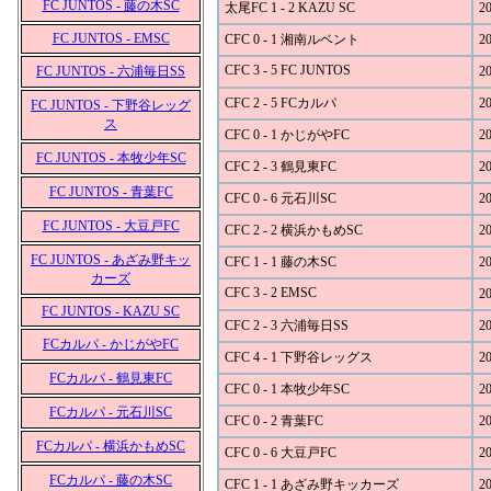
FC JUNTOS - 藤の木SC
太尾FC 1 - 2 KAZU SC
20
FC JUNTOS - EMSC
CFC 0 - 1 湘南ルベント
20
CFC 3 - 5 FC JUNTOS
FC JUNTOS - 六浦毎日SS
20
CFC 2 - 5 FCカルパ
20
FC JUNTOS - 下野谷レッグ
ス
CFC 0 - 1 かじがやFC
20
FC JUNTOS - 本牧少年SC
CFC 2 - 3 鶴見東FC
20
FC JUNTOS - 青葉FC
CFC 0 - 6 元石川SC
20
FC JUNTOS - 大豆戸FC
CFC 2 - 2 横浜かもめSC
20
FC JUNTOS - あざみ野キッ
CFC 1 - 1 藤の木SC
20
カーズ
CFC 3 - 2 EMSC
20
FC JUNTOS - KAZU SC
CFC 2 - 3 六浦毎日SS
20
FCカルパ - かじがやFC
CFC 4 - 1 下野谷レッグス
20
FCカルパ - 鶴見東FC
CFC 0 - 1 本牧少年SC
20
FCカルパ - 元石川SC
CFC 0 - 2 青葉FC
20
FCカルパ - 横浜かもめSC
CFC 0 - 6 大豆戸FC
20
FCカルパ - 藤の木SC
CFC 1 - 1 あざみ野キッカーズ
20