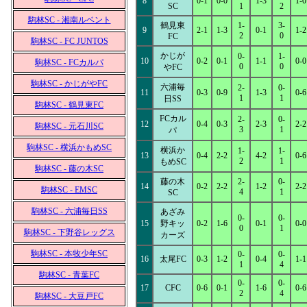
8
0-1
0-0
1-3
1-0
SC
1
2
駒林SC - 湘南ルベント
鶴見東
1-
3-
9
2-1
1-3
0-1
1-2
2
0
FC
駒林SC - FC JUNTOS
かじが
0-
1-
10
0-2
0-1
1-1
0-0
駒林SC - FCカルパ
0
0
やFC
駒林SC - かじがやFC
六浦毎
2-
0-
11
0-3
0-9
1-3
0-6
1
1
日SS
駒林SC - 鶴見東FC
FCカル
2-
0-
12
0-4
0-3
2-3
2-2
駒林SC - 元石川SC
3
1
パ
駒林SC - 横浜かもめSC
横浜か
1-
1-
13
0-4
2-2
4-2
0-6
2
1
もめSC
駒林SC - 藤の木SC
藤の木
2-
0-
14
0-2
2-2
1-2
2-2
駒林SC - EMSC
4
1
SC
駒林SC - 六浦毎日SS
あざみ
0-
0-
15
野キッ
0-2
1-6
0-1
0-0
0
1
駒林SC - 下野谷レッグス
カーズ
駒林SC - 本牧少年SC
0-
0-
16
太尾FC
0-3
1-2
0-4
1-1
1
4
駒林SC - 青葉FC
0-
0-
17
CFC
0-6
0-1
1-6
0-6
2
4
駒林SC - 大豆戸FC