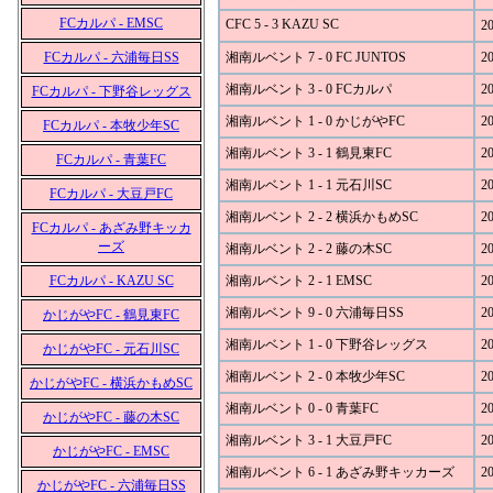
FCカルパ - EMSC
CFC 5 - 3 KAZU SC
20
FCカルパ - 六浦毎日SS
湘南ルベント 7 - 0 FC JUNTOS
20
湘南ルベント 3 - 0 FCカルパ
20
FCカルパ - 下野谷レッグス
湘南ルベント 1 - 0 かじがやFC
20
FCカルパ - 本牧少年SC
湘南ルベント 3 - 1 鶴見東FC
20
FCカルパ - 青葉FC
湘南ルベント 1 - 1 元石川SC
20
FCカルパ - 大豆戸FC
湘南ルベント 2 - 2 横浜かもめSC
20
FCカルパ - あざみ野キッカ
ーズ
湘南ルベント 2 - 2 藤の木SC
20
FCカルパ - KAZU SC
湘南ルベント 2 - 1 EMSC
20
湘南ルベント 9 - 0 六浦毎日SS
20
かじがやFC - 鶴見東FC
湘南ルベント 1 - 0 下野谷レッグス
20
かじがやFC - 元石川SC
湘南ルベント 2 - 0 本牧少年SC
20
かじがやFC - 横浜かもめSC
湘南ルベント 0 - 0 青葉FC
20
かじがやFC - 藤の木SC
湘南ルベント 3 - 1 大豆戸FC
20
かじがやFC - EMSC
湘南ルベント 6 - 1 あざみ野キッカーズ
20
かじがやFC - 六浦毎日SS