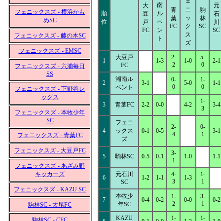
ェ
南
大
元
ニ
青
駒
フェニックスズ - 横浜かも
順
ル
豆
石
ッ
葉
林
めSC
位
ベ
戸
川
FC
ク
SC
FC
ン
SC
ス
フェニックスズ - 藤の木SC
ト
ズ
フェニックスズ - EMSC
大豆戸
2-
5-
1
1-3
1-0
2-1
2
0
FC
フェニックスズ - 六浦毎日
SS
湘南ル
0-
1-
2
3-1
5-0
1-1
0
0
ベント
フェニックスズ - 下野谷レ
ッグス
1-
3
青葉FC
2-2
0-0
4-2
3-4
3
フェニックスズ - 本牧少年
SC
フェニ
2-
0-
4
ックス
0-1
0-5
3-1
4
1
フェニックスズ - 青葉FC
ズ
フェニックスズ - 大豆戸FC
3-
5
駒林SC
0-5
0-1
1-0
1-1
1
フェニックスズ - あざみ野
キッカーズ
元石川
4-
1-
6
1-2
1-1
1-3
3
1
SC
フェニックスズ - KAZU SC
本牧少
1-
3-
7
0-4
0-2
0-0
0-2
2
1
年SC
駒林SC - 太尾FC
KAZU
1-
1-
駒林SC - CFC