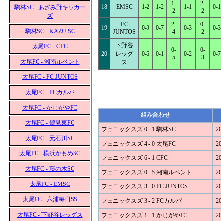
1-
2-
18
EMSC
1-2
1-2
1-1
0-1
駒林SC - あざみ野キッカー
2
2
ズ
FC
2-
0-
19
0-9
0-7
0-3
0-3
駒林SC - KAZU SC
JUNTOS
4
2
下野谷
太尾FC - CFC
0-
0-
20
レッグ
0-6
0-1
0-2
0-7
5
3
太尾FC - 湘南ルベント
ス
太尾FC - FC JUNTOS
太尾FC - FCカルパ
太尾FC - かじがやFC
組み合わせ
太尾FC - 鶴見東FC
フェニックスズ 0 - 1 駒林SC
20
太尾FC - 元石川SC
フェニックスズ 4 - 0 太尾FC
20
太尾FC - 横浜かもめSC
フェニックスズ 6 - 1 CFC
20
太尾FC - 藤の木SC
フェニックスズ 0 - 5 湘南ルベント
20
太尾FC - EMSC
フェニックスズ 3 - 0 FC JUNTOS
20
太尾FC - 六浦毎日SS
フェニックスズ 3 - 2 FCカルパ
20
太尾FC - 下野谷レッグス
フェニックスズ 1 - 1 かじがやFC
20