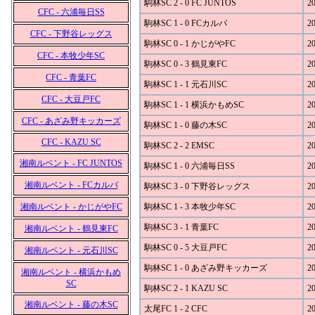
駒林SC 2 - 0 FC JUNTOS
20
CFC - 六浦毎日SS
駒林SC 1 - 0 FCカルパ
20
CFC - 下野谷レッグス
駒林SC 0 - 1 かじがやFC
20
CFC - 本牧少年SC
駒林SC 0 - 3 鶴見東FC
20
CFC - 青葉FC
駒林SC 1 - 1 元石川SC
20
CFC - 大豆戸FC
駒林SC 1 - 1 横浜かもめSC
20
CFC - あざみ野キッカーズ
駒林SC 1 - 0 藤の木SC
20
CFC - KAZU SC
駒林SC 2 - 2 EMSC
20
湘南ルベント - FC JUNTOS
駒林SC 1 - 0 六浦毎日SS
20
湘南ルベント - FCカルパ
駒林SC 3 - 0 下野谷レッグス
20
湘南ルベント - かじがやFC
駒林SC 1 - 3 本牧少年SC
20
駒林SC 3 - 1 青葉FC
20
湘南ルベント - 鶴見東FC
駒林SC 0 - 5 大豆戸FC
20
湘南ルベント - 元石川SC
駒林SC 1 - 0 あざみ野キッカーズ
20
湘南ルベント - 横浜かもめ
SC
駒林SC 2 - 1 KAZU SC
20
湘南ルベント - 藤の木SC
太尾FC 1 - 2 CFC
20