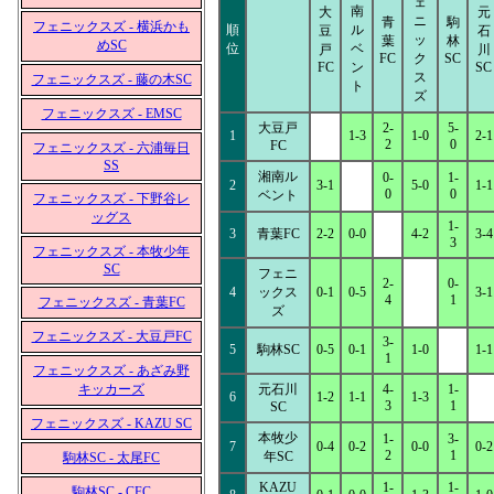
ェ
南
大
元
ニ
青
駒
フェニックスズ - 横浜かも
順
ル
豆
石
ッ
葉
林
めSC
位
ベ
戸
川
FC
ク
SC
FC
ン
SC
ス
フェニックスズ - 藤の木SC
ト
ズ
フェニックスズ - EMSC
大豆戸
2-
5-
1
1-3
1-0
2-1
2
0
FC
フェニックスズ - 六浦毎日
SS
湘南ル
0-
1-
2
3-1
5-0
1-1
0
0
ベント
フェニックスズ - 下野谷レ
ッグス
1-
3
青葉FC
2-2
0-0
4-2
3-4
3
フェニックスズ - 本牧少年
SC
フェニ
2-
0-
4
ックス
0-1
0-5
3-1
4
1
フェニックスズ - 青葉FC
ズ
フェニックスズ - 大豆戸FC
3-
5
駒林SC
0-5
0-1
1-0
1-1
1
フェニックスズ - あざみ野
キッカーズ
元石川
4-
1-
6
1-2
1-1
1-3
3
1
SC
フェニックスズ - KAZU SC
本牧少
1-
3-
7
0-4
0-2
0-0
0-2
2
1
年SC
駒林SC - 太尾FC
KAZU
1-
1-
駒林SC - CFC