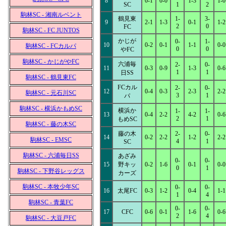
8
0-1
0-0
1-3
1-0
SC
1
2
駒林SC - 湘南ルベント
鶴見東
1-
3-
9
2-1
1-3
0-1
1-2
2
0
FC
駒林SC - FC JUNTOS
かじが
0-
1-
10
0-2
0-1
1-1
0-0
駒林SC - FCカルパ
0
0
やFC
駒林SC - かじがやFC
六浦毎
2-
0-
11
0-3
0-9
1-3
0-6
1
1
日SS
駒林SC - 鶴見東FC
FCカル
2-
0-
12
0-4
0-3
2-3
2-2
駒林SC - 元石川SC
3
1
パ
駒林SC - 横浜かもめSC
横浜か
1-
1-
13
0-4
2-2
4-2
0-6
2
1
もめSC
駒林SC - 藤の木SC
藤の木
2-
0-
14
0-2
2-2
1-2
2-2
駒林SC - EMSC
4
1
SC
駒林SC - 六浦毎日SS
あざみ
0-
0-
15
野キッ
0-2
1-6
0-1
0-0
0
1
駒林SC - 下野谷レッグス
カーズ
駒林SC - 本牧少年SC
0-
0-
16
太尾FC
0-3
1-2
0-4
1-1
1
4
駒林SC - 青葉FC
0-
0-
17
CFC
0-6
0-1
1-6
0-6
2
4
駒林SC - 大豆戸FC