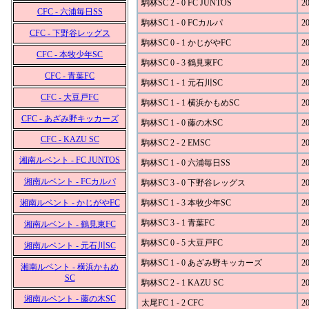
駒林SC 2 - 0 FC JUNTOS
20
CFC - 六浦毎日SS
駒林SC 1 - 0 FCカルパ
20
CFC - 下野谷レッグス
駒林SC 0 - 1 かじがやFC
20
CFC - 本牧少年SC
駒林SC 0 - 3 鶴見東FC
20
CFC - 青葉FC
駒林SC 1 - 1 元石川SC
20
CFC - 大豆戸FC
駒林SC 1 - 1 横浜かもめSC
20
CFC - あざみ野キッカーズ
駒林SC 1 - 0 藤の木SC
20
CFC - KAZU SC
駒林SC 2 - 2 EMSC
20
湘南ルベント - FC JUNTOS
駒林SC 1 - 0 六浦毎日SS
20
湘南ルベント - FCカルパ
駒林SC 3 - 0 下野谷レッグス
20
湘南ルベント - かじがやFC
駒林SC 1 - 3 本牧少年SC
20
駒林SC 3 - 1 青葉FC
20
湘南ルベント - 鶴見東FC
駒林SC 0 - 5 大豆戸FC
20
湘南ルベント - 元石川SC
駒林SC 1 - 0 あざみ野キッカーズ
20
湘南ルベント - 横浜かもめ
SC
駒林SC 2 - 1 KAZU SC
20
湘南ルベント - 藤の木SC
太尾FC 1 - 2 CFC
20