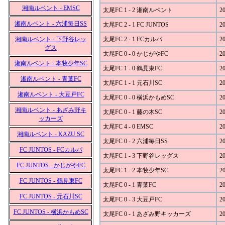
湘南ルベント - EMSC
太尾FC 1 - 2 湘南ルベント
20
湘南ルベント - 六浦毎日SS
太尾FC 2 - 1 FC JUNTOS
20
湘南ルベント - 下野谷レッ
太尾FC 2 - 1 FCカルパ
20
グス
太尾FC 0 - 0 かじがやFC
20
湘南ルベント - 本牧少年SC
太尾FC 1 - 0 鶴見東FC
20
湘南ルベント - 青葉FC
太尾FC 1 - 1 元石川SC
20
湘南ルベント - 大豆戸FC
太尾FC 0 - 0 横浜かもめSC
20
湘南ルベント - あざみ野キ
太尾FC 0 - 1 藤の木SC
20
ッカーズ
太尾FC 4 - 0 EMSC
20
湘南ルベント - KAZU SC
太尾FC 0 - 2 六浦毎日SS
20
FC JUNTOS - FCカルパ
太尾FC 1 - 3 下野谷レッグス
20
FC JUNTOS - かじがやFC
太尾FC 1 - 2 本牧少年SC
20
FC JUNTOS - 鶴見東FC
太尾FC 0 - 1 青葉FC
20
FC JUNTOS - 元石川SC
太尾FC 0 - 3 大豆戸FC
20
FC JUNTOS - 横浜かもめSC
太尾FC 0 - 1 あざみ野キッカーズ
20