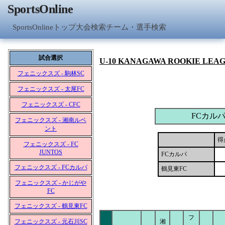
SportsOnline
SportsOnlineトップ
大会検索
チーム・選手検索
試合選択
U-10 KANAGAWA ROOKIE LEA
フェニックスズ - 駒林SC
フェニックスズ - 太尾FC
フェニックスズ - CFC
FCカル
フェニックスズ - 湘南ルベ
ント
得
フェニックスズ - FC
JUNTOS
FCカルパ
フェニックスズ - FCカルパ
鶴見東FC
フェニックスズ - かじがや
FC
フェニックスズ - 鶴見東FC
フ
フェニックスズ - 元石川SC
湘