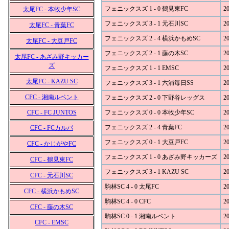
フェニックスズ 1 - 0 鶴見東FC
20
太尾FC - 本牧少年SC
フェニックスズ 3 - 1 元石川SC
20
太尾FC - 青葉FC
フェニックスズ 2 - 4 横浜かもめSC
20
太尾FC - 大豆戸FC
フェニックスズ 2 - 1 藤の木SC
20
太尾FC - あざみ野キッカー
ズ
フェニックスズ 1 - 1 EMSC
20
太尾FC - KAZU SC
フェニックスズ 3 - 1 六浦毎日SS
20
CFC - 湘南ルベント
フェニックスズ 2 - 0 下野谷レッグス
20
CFC - FC JUNTOS
フェニックスズ 0 - 0 本牧少年SC
20
フェニックスズ 2 - 4 青葉FC
20
CFC - FCカルパ
フェニックスズ 0 - 1 大豆戸FC
20
CFC - かじがやFC
フェニックスズ 1 - 0 あざみ野キッカーズ
20
CFC - 鶴見東FC
フェニックスズ 3 - 1 KAZU SC
20
CFC - 元石川SC
駒林SC 4 - 0 太尾FC
20
CFC - 横浜かもめSC
駒林SC 4 - 0 CFC
20
CFC - 藤の木SC
駒林SC 0 - 1 湘南ルベント
20
CFC - EMSC