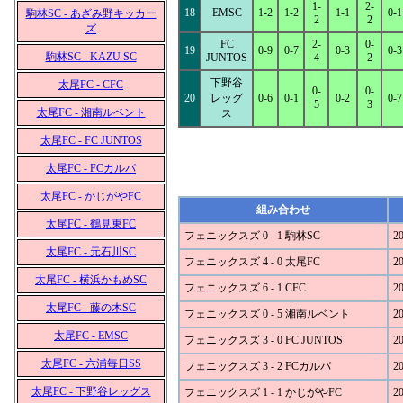
1-
2-
18
EMSC
1-2
1-2
1-1
0-1
駒林SC - あざみ野キッカー
2
2
ズ
FC
2-
0-
19
0-9
0-7
0-3
0-3
駒林SC - KAZU SC
JUNTOS
4
2
下野谷
太尾FC - CFC
0-
0-
20
レッグ
0-6
0-1
0-2
0-7
5
3
太尾FC - 湘南ルベント
ス
太尾FC - FC JUNTOS
太尾FC - FCカルパ
太尾FC - かじがやFC
組み合わせ
太尾FC - 鶴見東FC
フェニックスズ 0 - 1 駒林SC
20
太尾FC - 元石川SC
フェニックスズ 4 - 0 太尾FC
20
太尾FC - 横浜かもめSC
フェニックスズ 6 - 1 CFC
20
太尾FC - 藤の木SC
フェニックスズ 0 - 5 湘南ルベント
20
太尾FC - EMSC
フェニックスズ 3 - 0 FC JUNTOS
20
太尾FC - 六浦毎日SS
フェニックスズ 3 - 2 FCカルパ
20
太尾FC - 下野谷レッグス
フェニックスズ 1 - 1 かじがやFC
20