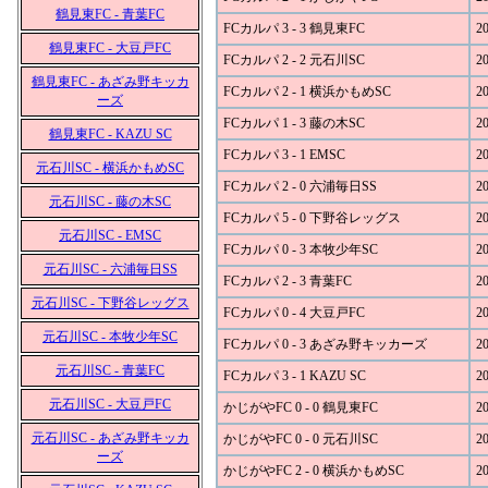
鶴見東FC - 青葉FC
FCカルパ 3 - 3 鶴見東FC
20
鶴見東FC - 大豆戸FC
FCカルパ 2 - 2 元石川SC
20
鶴見東FC - あざみ野キッカ
FCカルパ 2 - 1 横浜かもめSC
20
ーズ
FCカルパ 1 - 3 藤の木SC
20
鶴見東FC - KAZU SC
FCカルパ 3 - 1 EMSC
20
元石川SC - 横浜かもめSC
FCカルパ 2 - 0 六浦毎日SS
20
元石川SC - 藤の木SC
FCカルパ 5 - 0 下野谷レッグス
20
元石川SC - EMSC
FCカルパ 0 - 3 本牧少年SC
20
元石川SC - 六浦毎日SS
FCカルパ 2 - 3 青葉FC
20
元石川SC - 下野谷レッグス
FCカルパ 0 - 4 大豆戸FC
20
元石川SC - 本牧少年SC
FCカルパ 0 - 3 あざみ野キッカーズ
20
元石川SC - 青葉FC
FCカルパ 3 - 1 KAZU SC
20
元石川SC - 大豆戸FC
かじがやFC 0 - 0 鶴見東FC
20
元石川SC - あざみ野キッカ
かじがやFC 0 - 0 元石川SC
20
ーズ
かじがやFC 2 - 0 横浜かもめSC
20