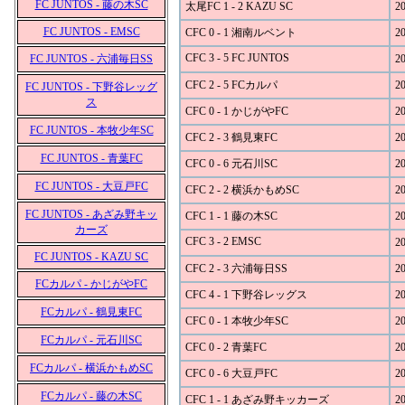
FC JUNTOS - 藤の木SC
太尾FC 1 - 2 KAZU SC
20
FC JUNTOS - EMSC
CFC 0 - 1 湘南ルベント
20
CFC 3 - 5 FC JUNTOS
FC JUNTOS - 六浦毎日SS
20
CFC 2 - 5 FCカルパ
20
FC JUNTOS - 下野谷レッグ
ス
CFC 0 - 1 かじがやFC
20
FC JUNTOS - 本牧少年SC
CFC 2 - 3 鶴見東FC
20
FC JUNTOS - 青葉FC
CFC 0 - 6 元石川SC
20
FC JUNTOS - 大豆戸FC
CFC 2 - 2 横浜かもめSC
20
FC JUNTOS - あざみ野キッ
CFC 1 - 1 藤の木SC
20
カーズ
CFC 3 - 2 EMSC
20
FC JUNTOS - KAZU SC
CFC 2 - 3 六浦毎日SS
20
FCカルパ - かじがやFC
CFC 4 - 1 下野谷レッグス
20
FCカルパ - 鶴見東FC
CFC 0 - 1 本牧少年SC
20
FCカルパ - 元石川SC
CFC 0 - 2 青葉FC
20
FCカルパ - 横浜かもめSC
CFC 0 - 6 大豆戸FC
20
FCカルパ - 藤の木SC
CFC 1 - 1 あざみ野キッカーズ
20