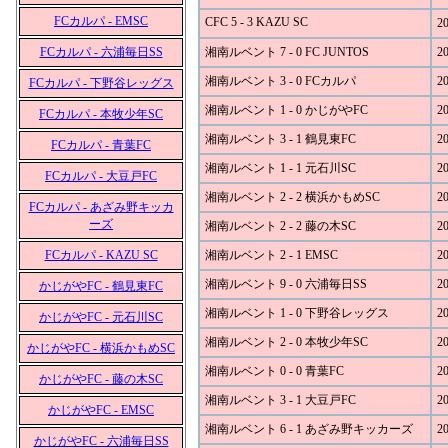
FCカルパ - EMSC
CFC 5 - 3 KAZU SC
20
FCカルパ - 六浦毎日SS
湘南ルベント 7 - 0 FC JUNTOS
20
湘南ルベント 3 - 0 FCカルパ
20
FCカルパ - 下野谷レッグス
湘南ルベント 1 - 0 かじがやFC
20
FCカルパ - 本牧少年SC
湘南ルベント 3 - 1 鶴見東FC
20
FCカルパ - 青葉FC
湘南ルベント 1 - 1 元石川SC
20
FCカルパ - 大豆戸FC
湘南ルベント 2 - 2 横浜かもめSC
20
FCカルパ - あざみ野キッカ
ーズ
湘南ルベント 2 - 2 藤の木SC
20
FCカルパ - KAZU SC
湘南ルベント 2 - 1 EMSC
20
湘南ルベント 9 - 0 六浦毎日SS
20
かじがやFC - 鶴見東FC
湘南ルベント 1 - 0 下野谷レッグス
20
かじがやFC - 元石川SC
湘南ルベント 2 - 0 本牧少年SC
20
かじがやFC - 横浜かもめSC
湘南ルベント 0 - 0 青葉FC
20
かじがやFC - 藤の木SC
湘南ルベント 3 - 1 大豆戸FC
20
かじがやFC - EMSC
湘南ルベント 6 - 1 あざみ野キッカーズ
20
かじがやFC - 六浦毎日SS