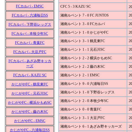
FCカルパ - EMSC
CFC 5 - 3 KAZU SC
20
FCカルパ - 六浦毎日SS
湘南ルベント 7 - 0 FC JUNTOS
20
湘南ルベント 3 - 0 FCカルパ
20
FCカルパ - 下野谷レッグス
湘南ルベント 1 - 0 かじがやFC
20
FCカルパ - 本牧少年SC
湘南ルベント 3 - 1 鶴見東FC
20
FCカルパ - 青葉FC
湘南ルベント 1 - 1 元石川SC
20
FCカルパ - 大豆戸FC
湘南ルベント 2 - 2 横浜かもめSC
20
FCカルパ - あざみ野キッカ
ーズ
湘南ルベント 2 - 2 藤の木SC
20
FCカルパ - KAZU SC
湘南ルベント 2 - 1 EMSC
20
湘南ルベント 9 - 0 六浦毎日SS
20
かじがやFC - 鶴見東FC
湘南ルベント 1 - 0 下野谷レッグス
20
かじがやFC - 元石川SC
湘南ルベント 2 - 0 本牧少年SC
20
かじがやFC - 横浜かもめSC
湘南ルベント 0 - 0 青葉FC
20
かじがやFC - 藤の木SC
湘南ルベント 3 - 1 大豆戸FC
20
かじがやFC - EMSC
湘南ルベント 6 - 1 あざみ野キッカーズ
20
かじがやFC - 六浦毎日SS