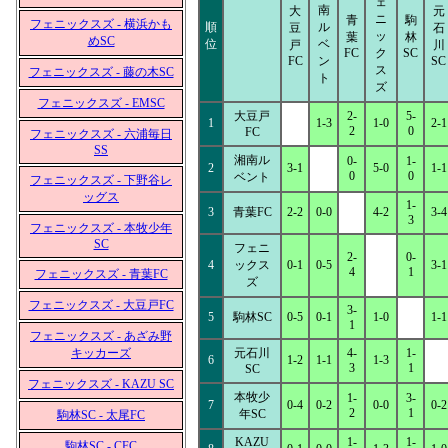
ェ
南
大
元
ニ
青
駒
フェニックスズ - 横浜かも
順
ル
豆
石
ッ
葉
林
めSC
位
ベ
戸
川
FC
ク
SC
FC
ン
SC
ス
フェニックスズ - 藤の木SC
ト
ズ
フェニックスズ - EMSC
大豆戸
2-
5-
1
1-3
1-0
2-1
2
0
FC
フェニックスズ - 六浦毎日
SS
湘南ル
0-
1-
2
3-1
5-0
1-1
0
0
ベント
フェニックスズ - 下野谷レ
ッグス
1-
3
青葉FC
2-2
0-0
4-2
3-4
3
フェニックスズ - 本牧少年
SC
フェニ
2-
0-
4
ックス
0-1
0-5
3-1
4
1
フェニックスズ - 青葉FC
ズ
フェニックスズ - 大豆戸FC
3-
5
駒林SC
0-5
0-1
1-0
1-1
1
フェニックスズ - あざみ野
キッカーズ
元石川
4-
1-
6
1-2
1-1
1-3
3
1
SC
フェニックスズ - KAZU SC
本牧少
1-
3-
7
0-4
0-2
0-0
0-2
2
1
年SC
駒林SC - 太尾FC
KAZU
1-
1-
駒林SC - CFC