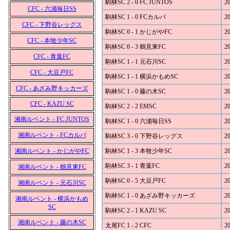
駒林SC 2 - 0 FC JUNTOS
20
CFC - 六浦毎日SS
駒林SC 1 - 0 FCカルパ
20
CFC - 下野谷レッグス
駒林SC 0 - 1 かじがやFC
20
CFC - 本牧少年SC
駒林SC 0 - 3 鶴見東FC
20
CFC - 青葉FC
駒林SC 1 - 1 元石川SC
20
CFC - 大豆戸FC
駒林SC 1 - 1 横浜かもめSC
20
CFC - あざみ野キッカーズ
駒林SC 1 - 0 藤の木SC
20
CFC - KAZU SC
駒林SC 2 - 2 EMSC
20
湘南ルベント - FC JUNTOS
駒林SC 1 - 0 六浦毎日SS
20
湘南ルベント - FCカルパ
駒林SC 3 - 0 下野谷レッグス
20
湘南ルベント - かじがやFC
駒林SC 1 - 3 本牧少年SC
20
駒林SC 3 - 1 青葉FC
20
湘南ルベント - 鶴見東FC
駒林SC 0 - 5 大豆戸FC
20
湘南ルベント - 元石川SC
駒林SC 1 - 0 あざみ野キッカーズ
20
湘南ルベント - 横浜かもめ
SC
駒林SC 2 - 1 KAZU SC
20
湘南ルベント - 藤の木SC
太尾FC 1 - 2 CFC
20