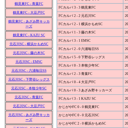
鶴見東FC - 青葉FC
FCカルパ 3 - 3 鶴見東FC
20
鶴見東FC - 大豆戸FC
FCカルパ 2 - 2 元石川SC
20
鶴見東FC - あざみ野キッカ
FCカルパ 2 - 1 横浜かもめSC
20
ーズ
FCカルパ 1 - 3 藤の木SC
20
鶴見東FC - KAZU SC
FCカルパ 3 - 1 EMSC
20
元石川SC - 横浜かもめSC
FCカルパ 2 - 0 六浦毎日SS
20
元石川SC - 藤の木SC
FCカルパ 5 - 0 下野谷レッグス
20
元石川SC - EMSC
FCカルパ 0 - 3 本牧少年SC
20
元石川SC - 六浦毎日SS
FCカルパ 2 - 3 青葉FC
20
元石川SC - 下野谷レッグス
FCカルパ 0 - 4 大豆戸FC
20
元石川SC - 本牧少年SC
FCカルパ 0 - 3 あざみ野キッカーズ
20
元石川SC - 青葉FC
FCカルパ 3 - 1 KAZU SC
20
元石川SC - 大豆戸FC
かじがやFC 0 - 0 鶴見東FC
20
元石川SC - あざみ野キッカ
かじがやFC 0 - 0 元石川SC
20
ーズ
かじがやFC 2 - 0 横浜かもめSC
20