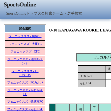
SportsOnline
SportsOnlineトップ
大会検索
チーム・選手検索
試合選択
U-10 KANAGAWA ROOKIE LEA
フェニックスズ - 駒林SC
フェニックスズ - 太尾FC
フェニックスズ - CFC
FCカル
フェニックスズ - 湘南ルベ
ント
得
フェニックスズ - FC
JUNTOS
FCカルパ
フェニックスズ - FCカルパ
元石川SC
フェニックスズ - かじがや
FC
フェニックスズ - 鶴見東FC
フ
フェニックスズ - 元石川SC
湘