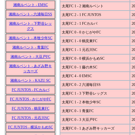
湘南ルベント - EMSC
太尾FC 1 - 2 湘南ルベント
20
湘南ルベント - 六浦毎日SS
太尾FC 2 - 1 FC JUNTOS
20
湘南ルベント - 下野谷レッ
太尾FC 2 - 1 FCカルパ
20
グス
太尾FC 0 - 0 かじがやFC
20
湘南ルベント - 本牧少年SC
太尾FC 1 - 0 鶴見東FC
20
湘南ルベント - 青葉FC
太尾FC 1 - 1 元石川SC
20
湘南ルベント - 大豆戸FC
太尾FC 0 - 0 横浜かもめSC
20
湘南ルベント - あざみ野キ
太尾FC 0 - 1 藤の木SC
20
ッカーズ
太尾FC 4 - 0 EMSC
20
湘南ルベント - KAZU SC
太尾FC 0 - 2 六浦毎日SS
20
FC JUNTOS - FCカルパ
太尾FC 1 - 3 下野谷レッグス
20
FC JUNTOS - かじがやFC
太尾FC 1 - 2 本牧少年SC
20
FC JUNTOS - 鶴見東FC
太尾FC 0 - 1 青葉FC
20
FC JUNTOS - 元石川SC
太尾FC 0 - 3 大豆戸FC
20
FC JUNTOS - 横浜かもめSC
太尾FC 0 - 1 あざみ野キッカーズ
20