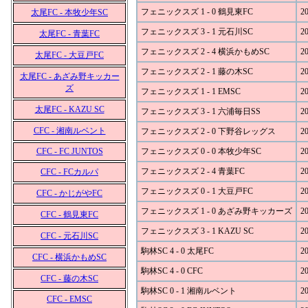
フェニックスズ 1 - 0 鶴見東FC
20
太尾FC - 本牧少年SC
フェニックスズ 3 - 1 元石川SC
20
太尾FC - 青葉FC
フェニックスズ 2 - 4 横浜かもめSC
20
太尾FC - 大豆戸FC
フェニックスズ 2 - 1 藤の木SC
20
太尾FC - あざみ野キッカー
ズ
フェニックスズ 1 - 1 EMSC
20
太尾FC - KAZU SC
フェニックスズ 3 - 1 六浦毎日SS
20
CFC - 湘南ルベント
フェニックスズ 2 - 0 下野谷レッグス
20
CFC - FC JUNTOS
フェニックスズ 0 - 0 本牧少年SC
20
フェニックスズ 2 - 4 青葉FC
20
CFC - FCカルパ
フェニックスズ 0 - 1 大豆戸FC
20
CFC - かじがやFC
フェニックスズ 1 - 0 あざみ野キッカーズ
20
CFC - 鶴見東FC
フェニックスズ 3 - 1 KAZU SC
20
CFC - 元石川SC
駒林SC 4 - 0 太尾FC
20
CFC - 横浜かもめSC
駒林SC 4 - 0 CFC
20
CFC - 藤の木SC
駒林SC 0 - 1 湘南ルベント
20
CFC - EMSC