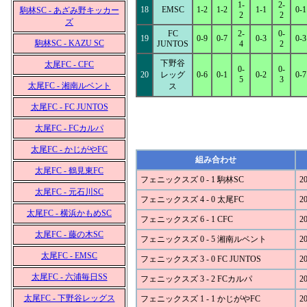
1-
2-
18
EMSC
1-2
1-2
1-1
0-1
駒林SC - あざみ野キッカー
2
2
ズ
FC
2-
0-
19
0-9
0-7
0-3
0-3
駒林SC - KAZU SC
JUNTOS
4
2
下野谷
太尾FC - CFC
0-
0-
20
レッグ
0-6
0-1
0-2
0-7
5
3
太尾FC - 湘南ルベント
ス
太尾FC - FC JUNTOS
太尾FC - FCカルパ
太尾FC - かじがやFC
組み合わせ
太尾FC - 鶴見東FC
フェニックスズ 0 - 1 駒林SC
20
太尾FC - 元石川SC
フェニックスズ 4 - 0 太尾FC
20
太尾FC - 横浜かもめSC
フェニックスズ 6 - 1 CFC
20
太尾FC - 藤の木SC
フェニックスズ 0 - 5 湘南ルベント
20
太尾FC - EMSC
フェニックスズ 3 - 0 FC JUNTOS
20
太尾FC - 六浦毎日SS
フェニックスズ 3 - 2 FCカルパ
20
太尾FC - 下野谷レッグス
フェニックスズ 1 - 1 かじがやFC
20