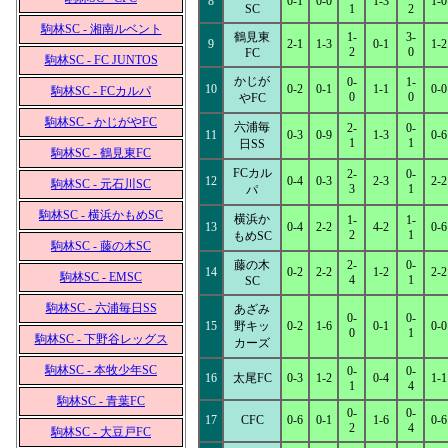
8
0-1
0-0
1-3
1-0
SC
1
2
駒林SC - 湘南ルベント
鶴見東
1-
3-
9
2-1
1-3
0-1
1-2
2
0
FC
駒林SC - FC JUNTOS
かじが
0-
1-
10
0-2
0-1
1-1
0-0
駒林SC - FCカルパ
0
0
やFC
駒林SC - かじがやFC
六浦毎
2-
0-
11
0-3
0-9
1-3
0-6
1
1
日SS
駒林SC - 鶴見東FC
FCカル
2-
0-
12
0-4
0-3
2-3
2-2
駒林SC - 元石川SC
3
1
パ
駒林SC - 横浜かもめSC
横浜か
1-
1-
13
0-4
2-2
4-2
0-6
2
1
もめSC
駒林SC - 藤の木SC
藤の木
2-
0-
14
0-2
2-2
1-2
2-2
駒林SC - EMSC
4
1
SC
駒林SC - 六浦毎日SS
あざみ
0-
0-
15
野キッ
0-2
1-6
0-1
0-0
0
1
駒林SC - 下野谷レッグス
カーズ
駒林SC - 本牧少年SC
0-
0-
16
太尾FC
0-3
1-2
0-4
1-1
1
4
駒林SC - 青葉FC
0-
0-
17
CFC
0-6
0-1
1-6
0-6
2
4
駒林SC - 大豆戸FC