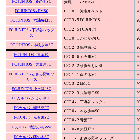
FC JUNTOS - 藤の木SC
太尾FC 1 - 2 KAZU SC
20
FC JUNTOS - EMSC
CFC 0 - 1 湘南ルベント
20
CFC 3 - 5 FC JUNTOS
FC JUNTOS - 六浦毎日SS
20
CFC 2 - 5 FCカルパ
20
FC JUNTOS - 下野谷レッグ
ス
CFC 0 - 1 かじがやFC
20
FC JUNTOS - 本牧少年SC
CFC 2 - 3 鶴見東FC
20
FC JUNTOS - 青葉FC
CFC 0 - 6 元石川SC
20
FC JUNTOS - 大豆戸FC
CFC 2 - 2 横浜かもめSC
20
FC JUNTOS - あざみ野キッ
CFC 1 - 1 藤の木SC
20
カーズ
CFC 3 - 2 EMSC
20
FC JUNTOS - KAZU SC
CFC 2 - 3 六浦毎日SS
20
FCカルパ - かじがやFC
CFC 4 - 1 下野谷レッグス
20
FCカルパ - 鶴見東FC
CFC 0 - 1 本牧少年SC
20
FCカルパ - 元石川SC
CFC 0 - 2 青葉FC
20
FCカルパ - 横浜かもめSC
CFC 0 - 6 大豆戸FC
20
FCカルパ - 藤の木SC
CFC 1 - 1 あざみ野キッカーズ
20