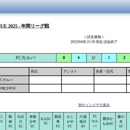
GUE 2025 - 年間リーグ戦
＜試合速報＞
2025/04/06 21:58 現在 試合終了
FCカルパ
0
3
0
計
3
得点
アシスト
先発・交代
FCカルパ
本牧少年SC
別ウィンドウで表示
ニ
FC
駒
元石
本牧
鶴見
かじ
六浦
藤の
横浜か
KAZU
カル
ス
林
川
少年
東
がや
毎日
木
SC
もめSC
パ
SC
SC
SC
FC
FC
SS
SC