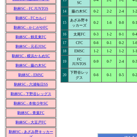
13
0-4
2-2
1-2
4-
SC
駒林SC - FC JUNTOS
14
藤の木SC
0-2
2-2
2-4
1-
駒林SC - FCカルパ
あざみ野キ
15
0-2
1-6
0-0
0-
ッカーズ
駒林SC - かじがやFC
16
太尾FC
0-3
1-2
0-1
0-
駒林SC - 鶴見東FC
17
CFC
0-6
0-1
0-2
1-
駒林SC - 元石川SC
18
EMSC
1-2
1-2
1-2
1-
駒林SC - 横浜かもめSC
FC
19
0-9
0-7
2-4
0-
JUNTOS
駒林SC - 藤の木SC
下野谷レッ
駒林SC - EMSC
20
0-6
0-1
0-5
0-
グス
駒林SC - 六浦毎日SS
駒林SC - 下野谷レッグス
駒林SC - 本牧少年SC
駒林SC - 青葉FC
駒林SC - 大豆戸FC
駒林SC - あざみ野キッカー