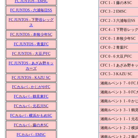
FC JUNTOS - EMSC
CFC 1 - 1 藤の木SC
FC JUNTOS - 六浦毎日SS
CFC 3 - 2 EMSC
FC JUNTOS - 下野谷レッグ
CFC 2 - 3 六浦毎日SS
ス
CFC 4 - 1 下野谷レッ
FC JUNTOS - 本牧少年SC
CFC 0 - 1 本牧少年SC
FC JUNTOS - 青葉FC
CFC 0 - 2 青葉FC
FC JUNTOS - 大豆戸FC
CFC 0 - 6 大豆戸FC
FC JUNTOS - あざみ野キッ
CFC 1 - 1 あざみ野
カーズ
CFC 5 - 3 KAZU SC
FC JUNTOS - KAZU SC
湘南ルベント 7 - 0 FC 
FCカルパ - かじがやFC
湘南ルベント 3 - 0 F
FCカルパ - 鶴見東FC
湘南ルベント 1 - 0 か
FCカルパ - 元石川SC
湘南ルベント 3 - 1 鶴
FCカルパ - 横浜かもめSC
湘南ルベント 1 - 1 元
FCカルパ - 藤の木SC
湘南ルベント 2 - 2 横
FCカルパ - EMSC
湘南ルベント 2 - 2 藤