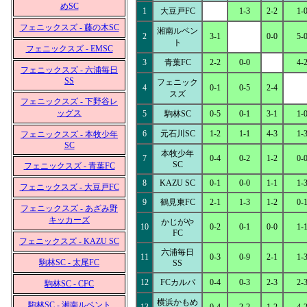
めSC
1
大豆戸FC
1-3
2-2
1-
フェニックスズ - 藤の木SC
湘南ルベン
2
3-1
0-0
5-
ト
フェニックスズ - EMSC
3
青葉FC
2-2
0-0
4-
フェニックスズ - 六浦毎日
SS
フェニック
4
0-1
0-5
2-4
スズ
フェニックスズ - 下野谷レ
ッグス
5
駒林SC
0-5
0-1
3-1
1-
6
元石川SC
1-2
1-1
4-3
1-
フェニックスズ - 本牧少年
SC
本牧少年
7
0-4
0-2
1-2
0-
SC
フェニックスズ - 青葉FC
8
KAZU SC
0-1
0-0
1-1
1-
フェニックスズ - 大豆戸FC
9
鶴見東FC
2-1
1-3
1-2
0-
フェニックスズ - あざみ野
キッカーズ
かじがや
10
0-2
0-1
0-0
1-
FC
フェニックスズ - KAZU SC
六浦毎日
11
0-3
0-9
2-1
1-
駒林SC - 太尾FC
SS
12
FCカルパ
0-4
0-3
2-3
2-
駒林SC - CFC
横浜かもめ
駒林SC - 湘南ルベント