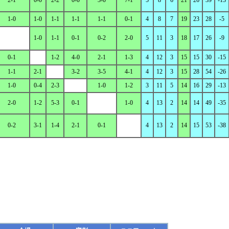
2-1
0-0
2-2
0-0
3-0
7-1
5
8
6
21
26
39
-13
1-0
1-0
1-1
1-1
1-1
0-1
4
8
7
19
23
28
-5
1-0
1-1
0-1
0-2
2-0
5
11
3
18
17
26
-9
0-1
1-2
4-0
2-1
1-3
4
12
3
15
15
30
-15
1-1
2-1
3-2
3-5
4-1
4
12
3
15
28
54
-26
1-0
0-4
2-3
1-0
1-2
3
11
5
14
16
29
-13
2-0
1-2
5-3
0-1
1-0
4
13
2
14
14
49
-35
0-2
3-1
1-4
2-1
0-1
4
13
2
14
15
53
-38