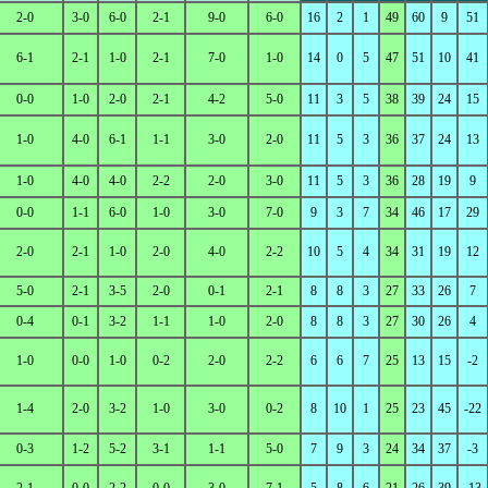
2-0
3-0
6-0
2-1
9-0
6-0
16
2
1
49
60
9
51
6-1
2-1
1-0
2-1
7-0
1-0
14
0
5
47
51
10
41
0-0
1-0
2-0
2-1
4-2
5-0
11
3
5
38
39
24
15
1-0
4-0
6-1
1-1
3-0
2-0
11
5
3
36
37
24
13
1-0
4-0
4-0
2-2
2-0
3-0
11
5
3
36
28
19
9
0-0
1-1
6-0
1-0
3-0
7-0
9
3
7
34
46
17
29
2-0
2-1
1-0
2-0
4-0
2-2
10
5
4
34
31
19
12
5-0
2-1
3-5
2-0
0-1
2-1
8
8
3
27
33
26
7
0-4
0-1
3-2
1-1
1-0
2-0
8
8
3
27
30
26
4
1-0
0-0
1-0
0-2
2-0
2-2
6
6
7
25
13
15
-2
1-4
2-0
3-2
1-0
3-0
0-2
8
10
1
25
23
45
-22
0-3
1-2
5-2
3-1
1-1
5-0
7
9
3
24
34
37
-3