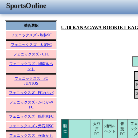
SportsOnline
試合選択
U-10 KANAGAWA ROOKIE LEA
フェニックスズ - 駒林SC
フェニックスズ - 太尾FC
フェニックスズ - CFC
フェニックスズ - 湘南ルベ
ント
フェニックスズ - FC
JUNTOS
フェニックスズ - FCカルパ
フェニックスズ - かじがや
FC
フェニックスズ - 鶴見東FC
フェ
大豆
青
フェニックスズ - 元石川SC
順
湘南ル
ック
戸
葉
位
ベント
FC
FC
ズ
フェニックスズ - 横浜かも