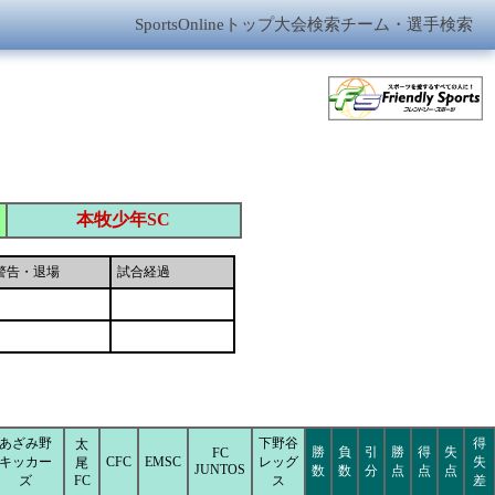
SportsOnlineトップ
大会検索
チーム・選手検索
本牧少年SC
警告・退場
試合経過
あざみ野
下野谷
得
太
勝
負
引
勝
得
失
FC
キッカー
CFC
EMSC
レッグ
失
尾
JUNTOS
数
数
分
点
点
点
ズ
FC
ス
差