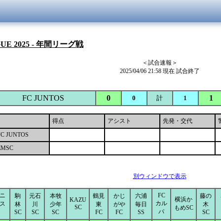
GUE 2025 - 年間リーグ戦
＜試合速報＞
2025/04/06 21:58 現在 試合終了
FC JUNTOS
0
1
0
計
1
得点
アシスト
先発・交代
FC JUNTOS
EMSC
別ウィンドウで表示
ニ
FC
駒
元石
本牧
鶴見
かじ
六浦
藤の
横浜か
KAZU
カル
ス
林
川
少年
東
がや
毎日
木
SC
もめSC
パ
SC
SC
SC
FC
FC
SS
SC