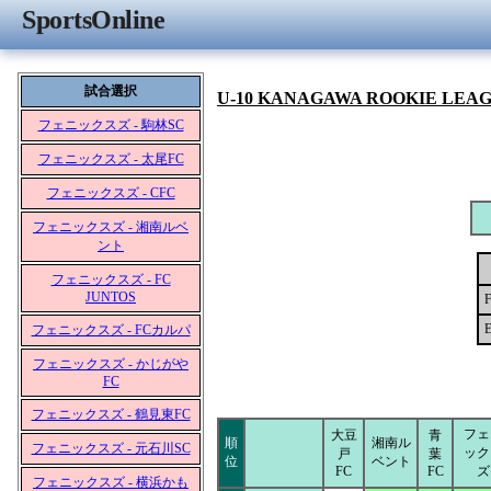
SportsOnline
試合選択
U-10 KANAGAWA ROOKIE LEA
フェニックスズ - 駒林SC
フェニックスズ - 太尾FC
フェニックスズ - CFC
フェニックスズ - 湘南ルベ
ント
フェニックスズ - FC
JUNTOS
フェニックスズ - FCカルパ
フェニックスズ - かじがや
FC
フェニックスズ - 鶴見東FC
フェ
大豆
青
順
湘南ル
フェニックスズ - 元石川SC
ック
戸
葉
位
ベント
FC
FC
ズ
フェニックスズ - 横浜かも