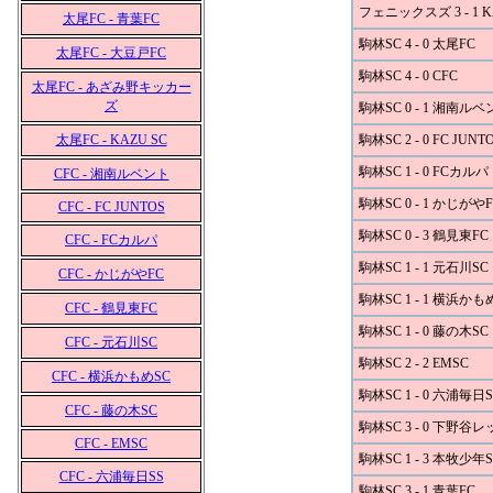
フェニックスズ 3 - 1 K
太尾FC - 青葉FC
駒林SC 4 - 0 太尾FC
太尾FC - 大豆戸FC
駒林SC 4 - 0 CFC
太尾FC - あざみ野キッカー
ズ
駒林SC 0 - 1 湘南ル
太尾FC - KAZU SC
駒林SC 2 - 0 FC JUNT
駒林SC 1 - 0 FCカルパ
CFC - 湘南ルベント
駒林SC 0 - 1 かじがやF
CFC - FC JUNTOS
駒林SC 0 - 3 鶴見東FC
CFC - FCカルパ
駒林SC 1 - 1 元石川SC
CFC - かじがやFC
駒林SC 1 - 1 横浜かも
CFC - 鶴見東FC
駒林SC 1 - 0 藤の木SC
CFC - 元石川SC
駒林SC 2 - 2 EMSC
CFC - 横浜かもめSC
駒林SC 1 - 0 六浦毎日S
CFC - 藤の木SC
駒林SC 3 - 0 下野谷
CFC - EMSC
駒林SC 1 - 3 本牧少年S
CFC - 六浦毎日SS
駒林SC 3 - 1 青葉FC