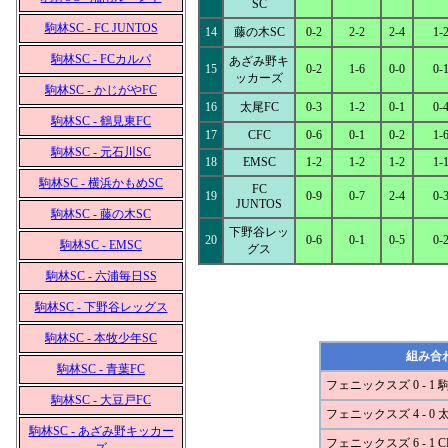
SC
駒林SC - FC JUNTOS
14
藤の木SC
0-2
2-2
2-4
1-
駒林SC - FCカルパ
あざみ野キ
15
0-2
1-6
0-0
0-
ッカーズ
駒林SC - かじがやFC
16
太尾FC
0-3
1-2
0-1
0-
駒林SC - 鶴見東FC
17
CFC
0-6
0-1
0-2
1-
駒林SC - 元石川SC
18
EMSC
1-2
1-2
1-2
1-
駒林SC - 横浜かもめSC
FC
19
0-9
0-7
2-4
0-
JUNTOS
駒林SC - 藤の木SC
下野谷レッ
20
0-6
0-1
0-5
0-
駒林SC - EMSC
グス
駒林SC - 六浦毎日SS
駒林SC - 下野谷レッグス
駒林SC - 本牧少年SC
組み合
駒林SC - 青葉FC
フェニックスズ 0 - 1 
駒林SC - 大豆戸FC
フェニックスズ 4 - 0 
駒林SC - あざみ野キッカー
フェニックスズ 6 - 1 C