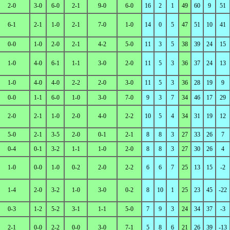
2-0
3-0
6-0
2-1
9-0
6-0
16
2
1
49
60
9
51
6-1
2-1
1-0
2-1
7-0
1-0
14
0
5
47
51
10
41
0-0
1-0
2-0
2-1
4-2
5-0
11
3
5
38
39
24
15
1-0
4-0
6-1
1-1
3-0
2-0
11
5
3
36
37
24
13
1-0
4-0
4-0
2-2
2-0
3-0
11
5
3
36
28
19
9
0-0
1-1
6-0
1-0
3-0
7-0
9
3
7
34
46
17
29
2-0
2-1
1-0
2-0
4-0
2-2
10
5
4
34
31
19
12
5-0
2-1
3-5
2-0
0-1
2-1
8
8
3
27
33
26
7
0-4
0-1
3-2
1-1
1-0
2-0
8
8
3
27
30
26
4
1-0
0-0
1-0
0-2
2-0
2-2
6
6
7
25
13
15
-2
1-4
2-0
3-2
1-0
3-0
0-2
8
10
1
25
23
45
-22
0-3
1-2
5-2
3-1
1-1
5-0
7
9
3
24
34
37
-3
2-1
0-0
2-2
0-0
3-0
7-1
5
8
6
21
26
39
-13