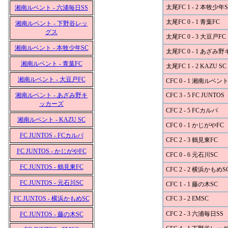
太尾FC 1 - 2 本牧少年S
湘南ルベント - 六浦毎日SS
太尾FC 0 - 1 青葉FC
湘南ルベント - 下野谷レッ
グス
太尾FC 0 - 3 大豆戸FC
湘南ルベント - 本牧少年SC
太尾FC 0 - 1 あざみ
湘南ルベント - 青葉FC
太尾FC 1 - 2 KAZU SC
湘南ルベント - 大豆戸FC
CFC 0 - 1 湘南ルベン
湘南ルベント - あざみ野キ
CFC 3 - 5 FC JUNTOS
ッカーズ
CFC 2 - 5 FCカルパ
湘南ルベント - KAZU SC
CFC 0 - 1 かじがやFC
FC JUNTOS - FCカルパ
CFC 2 - 3 鶴見東FC
FC JUNTOS - かじがやFC
CFC 0 - 6 元石川SC
FC JUNTOS - 鶴見東FC
CFC 2 - 2 横浜かもめS
FC JUNTOS - 元石川SC
CFC 1 - 1 藤の木SC
FC JUNTOS - 横浜かもめSC
CFC 3 - 2 EMSC
CFC 2 - 3 六浦毎日SS
FC JUNTOS - 藤の木SC