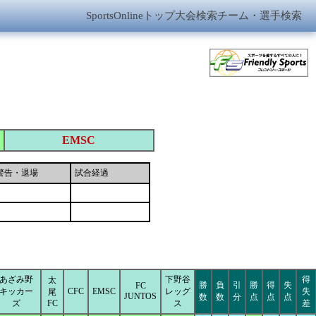
SportsOnlineトップ
大会検索
チーム・選手検索
EMSC
警告・退場
試合経過
あざみ野
下野谷
得
太
勝
負
引
勝
得
失
FC
キッカー
CFC
EMSC
レッグ
失
尾
JUNTOS
数
数
分
点
点
点
ズ
FC
ス
差