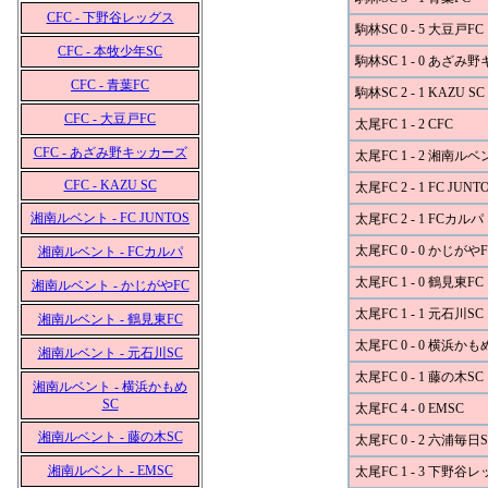
CFC - 下野谷レッグス
駒林SC 0 - 5 大豆戸FC
CFC - 本牧少年SC
駒林SC 1 - 0 あざみ
CFC - 青葉FC
駒林SC 2 - 1 KAZU SC
CFC - 大豆戸FC
太尾FC 1 - 2 CFC
CFC - あざみ野キッカーズ
太尾FC 1 - 2 湘南ル
CFC - KAZU SC
太尾FC 2 - 1 FC JUNT
湘南ルベント - FC JUNTOS
太尾FC 2 - 1 FCカルパ
太尾FC 0 - 0 かじがやF
湘南ルベント - FCカルパ
太尾FC 1 - 0 鶴見東FC
湘南ルベント - かじがやFC
太尾FC 1 - 1 元石川SC
湘南ルベント - 鶴見東FC
太尾FC 0 - 0 横浜かも
湘南ルベント - 元石川SC
太尾FC 0 - 1 藤の木SC
湘南ルベント - 横浜かもめ
SC
太尾FC 4 - 0 EMSC
湘南ルベント - 藤の木SC
太尾FC 0 - 2 六浦毎日S
湘南ルベント - EMSC
太尾FC 1 - 3 下野谷