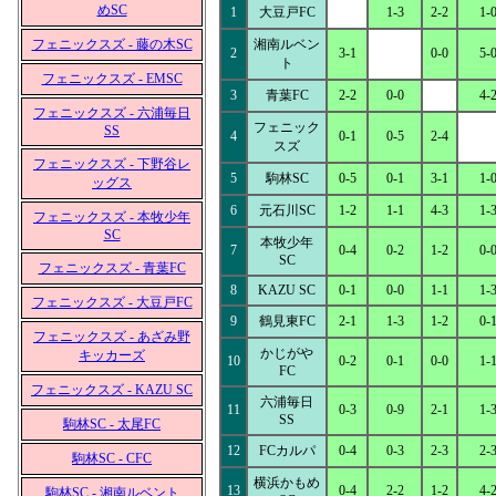
めSC
1
大豆戸FC
1-3
2-2
1-
フェニックスズ - 藤の木SC
湘南ルベン
2
3-1
0-0
5-
ト
フェニックスズ - EMSC
3
青葉FC
2-2
0-0
4-
フェニックスズ - 六浦毎日
フェニック
SS
4
0-1
0-5
2-4
スズ
フェニックスズ - 下野谷レ
5
駒林SC
0-5
0-1
3-1
1-
ッグス
6
元石川SC
1-2
1-1
4-3
1-
フェニックスズ - 本牧少年
SC
本牧少年
7
0-4
0-2
1-2
0-
SC
フェニックスズ - 青葉FC
8
KAZU SC
0-1
0-0
1-1
1-
フェニックスズ - 大豆戸FC
9
鶴見東FC
2-1
1-3
1-2
0-
フェニックスズ - あざみ野
かじがや
キッカーズ
10
0-2
0-1
0-0
1-
FC
フェニックスズ - KAZU SC
六浦毎日
11
0-3
0-9
2-1
1-
SS
駒林SC - 太尾FC
12
FCカルパ
0-4
0-3
2-3
2-
駒林SC - CFC
横浜かもめ
13
0-4
2-2
1-2
4-
駒林SC - 湘南ルベント