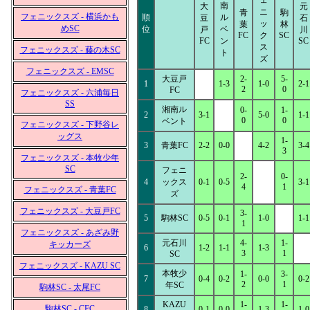
ェ
南
大
元
ニ
青
駒
フェニックスズ - 横浜かも
順
ル
豆
石
ッ
葉
林
めSC
位
ベ
戸
川
FC
ク
SC
FC
ン
SC
ス
フェニックスズ - 藤の木SC
ト
ズ
フェニックスズ - EMSC
大豆戸
2-
5-
1
1-3
1-0
2-1
2
0
FC
フェニックスズ - 六浦毎日
SS
湘南ル
0-
1-
2
3-1
5-0
1-1
0
0
ベント
フェニックスズ - 下野谷レ
ッグス
1-
3
青葉FC
2-2
0-0
4-2
3-4
3
フェニックスズ - 本牧少年
SC
フェニ
2-
0-
4
ックス
0-1
0-5
3-1
4
1
フェニックスズ - 青葉FC
ズ
フェニックスズ - 大豆戸FC
3-
5
駒林SC
0-5
0-1
1-0
1-1
1
フェニックスズ - あざみ野
元石川
4-
1-
キッカーズ
6
1-2
1-1
1-3
3
1
SC
フェニックスズ - KAZU SC
本牧少
1-
3-
7
0-4
0-2
0-0
0-2
2
1
年SC
駒林SC - 太尾FC
KAZU
1-
1-
駒林SC - CFC
8
0-1
0-0
1-3
1-0