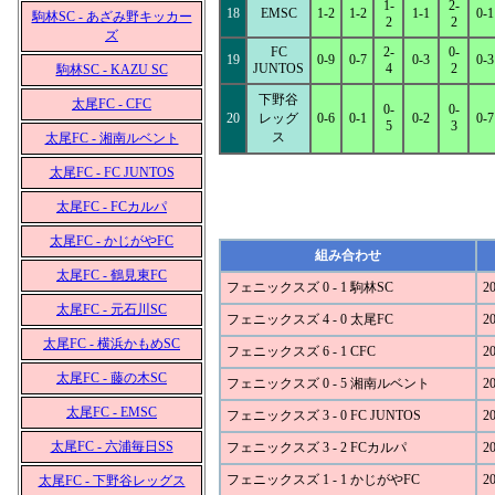
1-
2-
18
EMSC
1-2
1-2
1-1
0-1
駒林SC - あざみ野キッカー
2
2
ズ
FC
2-
0-
19
0-9
0-7
0-3
0-3
JUNTOS
4
2
駒林SC - KAZU SC
下野谷
太尾FC - CFC
0-
0-
20
レッグ
0-6
0-1
0-2
0-7
5
3
ス
太尾FC - 湘南ルベント
太尾FC - FC JUNTOS
太尾FC - FCカルパ
太尾FC - かじがやFC
組み合わせ
太尾FC - 鶴見東FC
フェニックスズ 0 - 1 駒林SC
20
太尾FC - 元石川SC
フェニックスズ 4 - 0 太尾FC
20
太尾FC - 横浜かもめSC
フェニックスズ 6 - 1 CFC
20
太尾FC - 藤の木SC
フェニックスズ 0 - 5 湘南ルベント
20
太尾FC - EMSC
フェニックスズ 3 - 0 FC JUNTOS
20
太尾FC - 六浦毎日SS
フェニックスズ 3 - 2 FCカルパ
20
フェニックスズ 1 - 1 かじがやFC
20
太尾FC - 下野谷レッグス