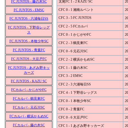
FC JUNTOS - 藤の木SC
太尾FC 1 - 2 KAZU SC
20
CFC 0 - 1 湘南ルベント
20
FC JUNTOS - EMSC
CFC 3 - 5 FC JUNTOS
20
FC JUNTOS - 六浦毎日SS
CFC 2 - 5 FCカルパ
20
FC JUNTOS - 下野谷レッグ
ス
CFC 0 - 1 かじがやFC
20
FC JUNTOS - 本牧少年SC
CFC 2 - 3 鶴見東FC
20
FC JUNTOS - 青葉FC
CFC 0 - 6 元石川SC
20
FC JUNTOS - 大豆戸FC
CFC 2 - 2 横浜かもめSC
20
FC JUNTOS - あざみ野キッ
CFC 1 - 1 藤の木SC
20
カーズ
CFC 3 - 2 EMSC
20
FC JUNTOS - KAZU SC
CFC 2 - 3 六浦毎日SS
20
FCカルパ - かじがやFC
CFC 4 - 1 下野谷レッグス
20
FCカルパ - 鶴見東FC
CFC 0 - 1 本牧少年SC
20
FCカルパ - 元石川SC
CFC 0 - 2 青葉FC
20
FCカルパ - 横浜かもめSC
CFC 0 - 6 大豆戸FC
20
FCカルパ - 藤の木SC
CFC 1 - 1 あざみ野キッカーズ
20