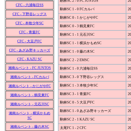
駒林SC 2 - 0 FC JUNTOS
20
CFC - 六浦毎日SS
駒林SC 1 - 0 FCカルパ
20
CFC - 下野谷レッグス
駒林SC 0 - 1 かじがやFC
20
CFC - 本牧少年SC
駒林SC 0 - 3 鶴見東FC
20
CFC - 青葉FC
駒林SC 1 - 1 元石川SC
20
CFC - 大豆戸FC
駒林SC 1 - 1 横浜かもめSC
20
CFC - あざみ野キッカーズ
駒林SC 1 - 0 藤の木SC
20
CFC - KAZU SC
駒林SC 2 - 2 EMSC
20
湘南ルベント - FC JUNTOS
駒林SC 1 - 0 六浦毎日SS
20
湘南ルベント - FCカルパ
駒林SC 3 - 0 下野谷レッグス
20
駒林SC 1 - 3 本牧少年SC
20
湘南ルベント - かじがやFC
駒林SC 3 - 1 青葉FC
20
湘南ルベント - 鶴見東FC
駒林SC 0 - 5 大豆戸FC
20
湘南ルベント - 元石川SC
駒林SC 1 - 0 あざみ野キッカーズ
20
湘南ルベント - 横浜かもめ
SC
駒林SC 2 - 1 KAZU SC
20
湘南ルベント - 藤の木SC
太尾FC 1 - 2 CFC
20