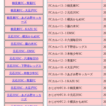
鶴見東FC - 青葉FC
FCカルパ 3 - 3 鶴見東FC
20
鶴見東FC - 大豆戸FC
FCカルパ 2 - 2 元石川SC
20
鶴見東FC - あざみ野キッカ
FCカルパ 2 - 1 横浜かもめSC
20
ーズ
FCカルパ 1 - 3 藤の木SC
20
鶴見東FC - KAZU SC
FCカルパ 3 - 1 EMSC
20
元石川SC - 横浜かもめSC
FCカルパ 2 - 0 六浦毎日SS
20
元石川SC - 藤の木SC
FCカルパ 5 - 0 下野谷レッグス
20
元石川SC - EMSC
FCカルパ 0 - 3 本牧少年SC
20
元石川SC - 六浦毎日SS
FCカルパ 2 - 3 青葉FC
20
元石川SC - 下野谷レッグス
FCカルパ 0 - 4 大豆戸FC
20
元石川SC - 本牧少年SC
FCカルパ 0 - 3 あざみ野キッカーズ
20
元石川SC - 青葉FC
FCカルパ 3 - 1 KAZU SC
20
元石川SC - 大豆戸FC
かじがやFC 0 - 0 鶴見東FC
20
かじがやFC 0 - 0 元石川SC
20
元石川SC - あざみ野キッカ
ーズ
かじがやFC 2 - 0 横浜かもめSC
20