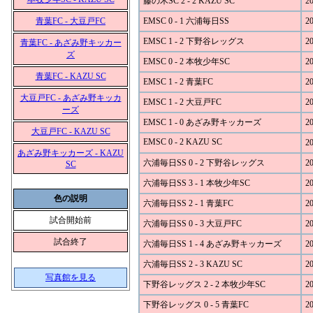
藤の木SC 2 - 2 KAZU SC
20
青葉FC - 大豆戸FC
EMSC 0 - 1 六浦毎日SS
20
EMSC 1 - 2 下野谷レッグス
20
青葉FC - あざみ野キッカー
ズ
EMSC 0 - 2 本牧少年SC
20
青葉FC - KAZU SC
EMSC 1 - 2 青葉FC
20
大豆戸FC - あざみ野キッカ
EMSC 1 - 2 大豆戸FC
20
ーズ
EMSC 1 - 0 あざみ野キッカーズ
20
大豆戸FC - KAZU SC
EMSC 0 - 2 KAZU SC
20
あざみ野キッカーズ - KAZU
六浦毎日SS 0 - 2 下野谷レッグス
20
SC
六浦毎日SS 3 - 1 本牧少年SC
20
色の説明
六浦毎日SS 2 - 1 青葉FC
20
試合開始前
六浦毎日SS 0 - 3 大豆戸FC
20
試合終了
六浦毎日SS 1 - 4 あざみ野キッカーズ
20
六浦毎日SS 2 - 3 KAZU SC
20
写真館を見る
下野谷レッグス 2 - 2 本牧少年SC
20
下野谷レッグス 0 - 5 青葉FC
20