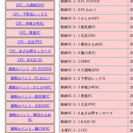
駒林SC 2 - 0 FC JUNTOS
20
CFC - 六浦毎日SS
駒林SC 1 - 0 FCカルパ
20
CFC - 下野谷レッグス
駒林SC 0 - 1 かじがやFC
20
CFC - 本牧少年SC
駒林SC 0 - 3 鶴見東FC
20
CFC - 青葉FC
駒林SC 1 - 1 元石川SC
20
CFC - 大豆戸FC
駒林SC 1 - 1 横浜かもめSC
20
CFC - あざみ野キッカーズ
駒林SC 1 - 0 藤の木SC
20
CFC - KAZU SC
駒林SC 2 - 2 EMSC
20
湘南ルベント - FC JUNTOS
駒林SC 1 - 0 六浦毎日SS
20
湘南ルベント - FCカルパ
駒林SC 3 - 0 下野谷レッグス
20
湘南ルベント - かじがやFC
駒林SC 1 - 3 本牧少年SC
20
駒林SC 3 - 1 青葉FC
20
湘南ルベント - 鶴見東FC
駒林SC 0 - 5 大豆戸FC
20
湘南ルベント - 元石川SC
駒林SC 1 - 0 あざみ野キッカーズ
20
湘南ルベント - 横浜かもめ
SC
駒林SC 2 - 1 KAZU SC
20
湘南ルベント - 藤の木SC
太尾FC 1 - 2 CFC
20