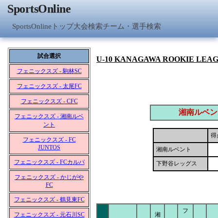
SportsOnline
SportsOnlineトップ
大会検索
チーム・選手検索
試合選択
U-10 KANAGAWA ROOKIE LEA
フェニックスズ - 駒林SC
フェニックスズ - 太尾FC
フェニックスズ - CFC
湘南ルベン
フェニックスズ - 湘南ルベ
ント
得
フェニックスズ - FC
JUNTOS
湘南ルベント
フェニックスズ - FCカルパ
下野谷レッグス
フェニックスズ - かじがや
FC
フェニックスズ - 鶴見東FC
フ
フェニックスズ - 元石川SC
湘