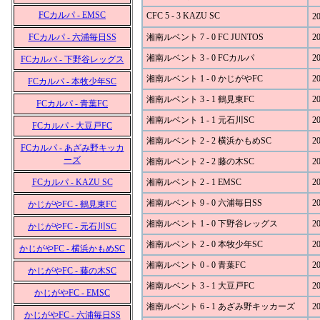
FCカルパ - EMSC
CFC 5 - 3 KAZU SC
20
FCカルパ - 六浦毎日SS
湘南ルベント 7 - 0 FC JUNTOS
20
湘南ルベント 3 - 0 FCカルパ
20
FCカルパ - 下野谷レッグス
湘南ルベント 1 - 0 かじがやFC
20
FCカルパ - 本牧少年SC
湘南ルベント 3 - 1 鶴見東FC
20
FCカルパ - 青葉FC
湘南ルベント 1 - 1 元石川SC
20
FCカルパ - 大豆戸FC
湘南ルベント 2 - 2 横浜かもめSC
20
FCカルパ - あざみ野キッカ
ーズ
湘南ルベント 2 - 2 藤の木SC
20
FCカルパ - KAZU SC
湘南ルベント 2 - 1 EMSC
20
湘南ルベント 9 - 0 六浦毎日SS
20
かじがやFC - 鶴見東FC
湘南ルベント 1 - 0 下野谷レッグス
20
かじがやFC - 元石川SC
湘南ルベント 2 - 0 本牧少年SC
20
かじがやFC - 横浜かもめSC
湘南ルベント 0 - 0 青葉FC
20
かじがやFC - 藤の木SC
湘南ルベント 3 - 1 大豆戸FC
20
かじがやFC - EMSC
湘南ルベント 6 - 1 あざみ野キッカーズ
20
かじがやFC - 六浦毎日SS