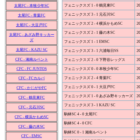
フェニックスズ 1 - 0 鶴見東FC
20
太尾FC - 本牧少年SC
フェニックスズ 3 - 1 元石川SC
20
太尾FC - 青葉FC
フェニックスズ 2 - 4 横浜かもめSC
20
太尾FC - 大豆戸FC
フェニックスズ 2 - 1 藤の木SC
20
太尾FC - あざみ野キッカー
ズ
フェニックスズ 1 - 1 EMSC
20
太尾FC - KAZU SC
フェニックスズ 3 - 1 六浦毎日SS
20
CFC - 湘南ルベント
フェニックスズ 2 - 0 下野谷レッグス
20
CFC - FC JUNTOS
フェニックスズ 0 - 0 本牧少年SC
20
フェニックスズ 2 - 4 青葉FC
20
CFC - FCカルパ
フェニックスズ 0 - 1 大豆戸FC
20
CFC - かじがやFC
フェニックスズ 1 - 0 あざみ野キッカーズ
20
CFC - 鶴見東FC
フェニックスズ 3 - 1 KAZU SC
20
CFC - 元石川SC
駒林SC 4 - 0 太尾FC
20
CFC - 横浜かもめSC
駒林SC 4 - 0 CFC
20
CFC - 藤の木SC
駒林SC 0 - 1 湘南ルベント
20
CFC - EMSC