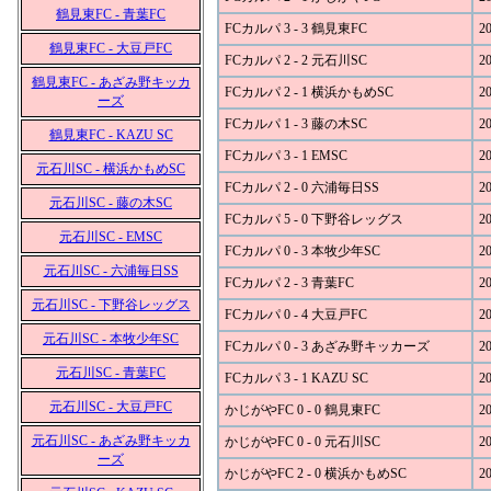
鶴見東FC - 青葉FC
FCカルパ 3 - 3 鶴見東FC
20
鶴見東FC - 大豆戸FC
FCカルパ 2 - 2 元石川SC
20
鶴見東FC - あざみ野キッカ
FCカルパ 2 - 1 横浜かもめSC
20
ーズ
FCカルパ 1 - 3 藤の木SC
20
鶴見東FC - KAZU SC
FCカルパ 3 - 1 EMSC
20
元石川SC - 横浜かもめSC
FCカルパ 2 - 0 六浦毎日SS
20
元石川SC - 藤の木SC
FCカルパ 5 - 0 下野谷レッグス
20
元石川SC - EMSC
FCカルパ 0 - 3 本牧少年SC
20
元石川SC - 六浦毎日SS
FCカルパ 2 - 3 青葉FC
20
元石川SC - 下野谷レッグス
FCカルパ 0 - 4 大豆戸FC
20
元石川SC - 本牧少年SC
FCカルパ 0 - 3 あざみ野キッカーズ
20
元石川SC - 青葉FC
FCカルパ 3 - 1 KAZU SC
20
元石川SC - 大豆戸FC
かじがやFC 0 - 0 鶴見東FC
20
元石川SC - あざみ野キッカ
かじがやFC 0 - 0 元石川SC
20
ーズ
かじがやFC 2 - 0 横浜かもめSC
20