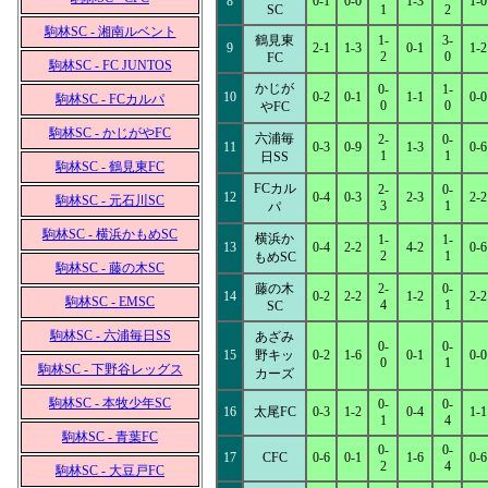
8
0-1
0-0
1-3
1-0
SC
1
2
駒林SC - 湘南ルベント
鶴見東
1-
3-
9
2-1
1-3
0-1
1-2
2
0
FC
駒林SC - FC JUNTOS
かじが
0-
1-
10
0-2
0-1
1-1
0-0
駒林SC - FCカルパ
0
0
やFC
駒林SC - かじがやFC
六浦毎
2-
0-
11
0-3
0-9
1-3
0-6
1
1
日SS
駒林SC - 鶴見東FC
FCカル
2-
0-
12
0-4
0-3
2-3
2-2
駒林SC - 元石川SC
3
1
パ
駒林SC - 横浜かもめSC
横浜か
1-
1-
13
0-4
2-2
4-2
0-6
2
1
もめSC
駒林SC - 藤の木SC
藤の木
2-
0-
14
0-2
2-2
1-2
2-2
駒林SC - EMSC
4
1
SC
駒林SC - 六浦毎日SS
あざみ
0-
0-
15
野キッ
0-2
1-6
0-1
0-0
0
1
駒林SC - 下野谷レッグス
カーズ
駒林SC - 本牧少年SC
0-
0-
16
太尾FC
0-3
1-2
0-4
1-1
1
4
駒林SC - 青葉FC
0-
0-
17
CFC
0-6
0-1
1-6
0-6
2
4
駒林SC - 大豆戸FC