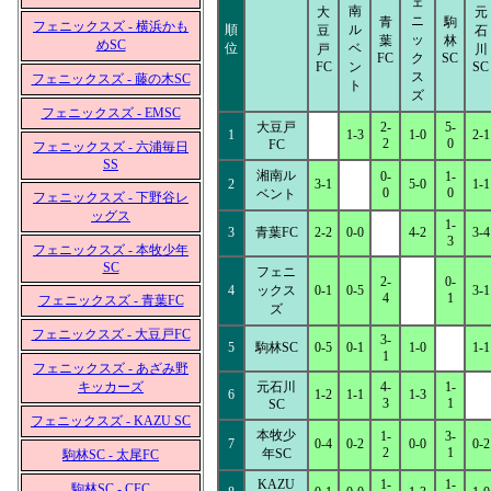
ェ
南
大
元
ニ
青
駒
フェニックスズ - 横浜かも
順
ル
豆
石
ッ
葉
林
めSC
位
ベ
戸
川
FC
ク
SC
FC
ン
SC
ス
フェニックスズ - 藤の木SC
ト
ズ
フェニックスズ - EMSC
大豆戸
2-
5-
1
1-3
1-0
2-1
2
0
FC
フェニックスズ - 六浦毎日
SS
湘南ル
0-
1-
2
3-1
5-0
1-1
0
0
ベント
フェニックスズ - 下野谷レ
ッグス
1-
3
青葉FC
2-2
0-0
4-2
3-4
3
フェニックスズ - 本牧少年
SC
フェニ
2-
0-
4
ックス
0-1
0-5
3-1
4
1
フェニックスズ - 青葉FC
ズ
フェニックスズ - 大豆戸FC
3-
5
駒林SC
0-5
0-1
1-0
1-1
1
フェニックスズ - あざみ野
キッカーズ
元石川
4-
1-
6
1-2
1-1
1-3
3
1
SC
フェニックスズ - KAZU SC
本牧少
1-
3-
7
0-4
0-2
0-0
0-2
2
1
年SC
駒林SC - 太尾FC
KAZU
1-
1-
駒林SC - CFC