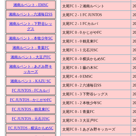
湘南ルベント - EMSC
太尾FC 1 - 2 湘南ルベント
20
湘南ルベント - 六浦毎日SS
太尾FC 2 - 1 FC JUNTOS
20
湘南ルベント - 下野谷レッ
太尾FC 2 - 1 FCカルパ
20
グス
太尾FC 0 - 0 かじがやFC
20
湘南ルベント - 本牧少年SC
太尾FC 1 - 0 鶴見東FC
20
湘南ルベント - 青葉FC
太尾FC 1 - 1 元石川SC
20
湘南ルベント - 大豆戸FC
太尾FC 0 - 0 横浜かもめSC
20
湘南ルベント - あざみ野キ
太尾FC 0 - 1 藤の木SC
20
ッカーズ
太尾FC 4 - 0 EMSC
20
湘南ルベント - KAZU SC
太尾FC 0 - 2 六浦毎日SS
20
FC JUNTOS - FCカルパ
太尾FC 1 - 3 下野谷レッグス
20
FC JUNTOS - かじがやFC
太尾FC 1 - 2 本牧少年SC
20
FC JUNTOS - 鶴見東FC
太尾FC 0 - 1 青葉FC
20
FC JUNTOS - 元石川SC
太尾FC 0 - 3 大豆戸FC
20
FC JUNTOS - 横浜かもめSC
太尾FC 0 - 1 あざみ野キッカーズ
20