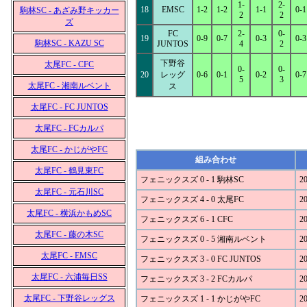
1-
2-
18
EMSC
1-2
1-2
1-1
0-1
駒林SC - あざみ野キッカー
2
2
ズ
FC
2-
0-
19
0-9
0-7
0-3
0-3
駒林SC - KAZU SC
JUNTOS
4
2
下野谷
太尾FC - CFC
0-
0-
20
レッグ
0-6
0-1
0-2
0-7
5
3
太尾FC - 湘南ルベント
ス
太尾FC - FC JUNTOS
太尾FC - FCカルパ
太尾FC - かじがやFC
組み合わせ
太尾FC - 鶴見東FC
フェニックスズ 0 - 1 駒林SC
20
太尾FC - 元石川SC
フェニックスズ 4 - 0 太尾FC
20
太尾FC - 横浜かもめSC
フェニックスズ 6 - 1 CFC
20
太尾FC - 藤の木SC
フェニックスズ 0 - 5 湘南ルベント
20
太尾FC - EMSC
フェニックスズ 3 - 0 FC JUNTOS
20
太尾FC - 六浦毎日SS
フェニックスズ 3 - 2 FCカルパ
20
太尾FC - 下野谷レッグス
フェニックスズ 1 - 1 かじがやFC
20