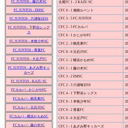
FC JUNTOS - 藤の木SC
太尾FC 1 - 2 KAZU SC
20
FC JUNTOS - EMSC
CFC 0 - 1 湘南ルベント
20
CFC 3 - 5 FC JUNTOS
FC JUNTOS - 六浦毎日SS
20
CFC 2 - 5 FCカルパ
20
FC JUNTOS - 下野谷レッグ
ス
CFC 0 - 1 かじがやFC
20
FC JUNTOS - 本牧少年SC
CFC 2 - 3 鶴見東FC
20
FC JUNTOS - 青葉FC
CFC 0 - 6 元石川SC
20
FC JUNTOS - 大豆戸FC
CFC 2 - 2 横浜かもめSC
20
FC JUNTOS - あざみ野キッ
CFC 1 - 1 藤の木SC
20
カーズ
CFC 3 - 2 EMSC
20
FC JUNTOS - KAZU SC
CFC 2 - 3 六浦毎日SS
20
FCカルパ - かじがやFC
CFC 4 - 1 下野谷レッグス
20
FCカルパ - 鶴見東FC
CFC 0 - 1 本牧少年SC
20
FCカルパ - 元石川SC
CFC 0 - 2 青葉FC
20
FCカルパ - 横浜かもめSC
CFC 0 - 6 大豆戸FC
20
FCカルパ - 藤の木SC
CFC 1 - 1 あざみ野キッカーズ
20