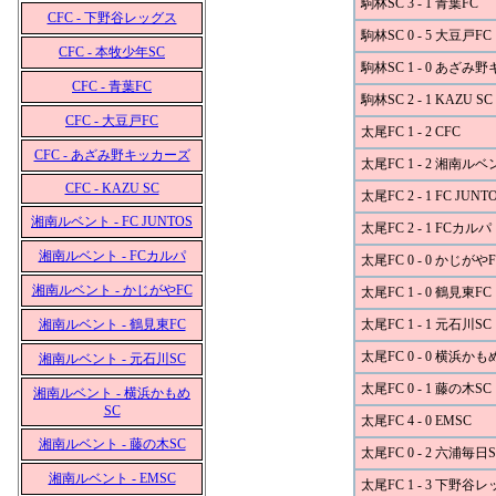
駒林SC 3 - 1 青葉FC
CFC - 下野谷レッグス
駒林SC 0 - 5 大豆戸FC
CFC - 本牧少年SC
駒林SC 1 - 0 あざみ
CFC - 青葉FC
駒林SC 2 - 1 KAZU SC
CFC - 大豆戸FC
太尾FC 1 - 2 CFC
CFC - あざみ野キッカーズ
太尾FC 1 - 2 湘南ル
CFC - KAZU SC
太尾FC 2 - 1 FC JUNT
湘南ルベント - FC JUNTOS
太尾FC 2 - 1 FCカルパ
湘南ルベント - FCカルパ
太尾FC 0 - 0 かじがやF
湘南ルベント - かじがやFC
太尾FC 1 - 0 鶴見東FC
湘南ルベント - 鶴見東FC
太尾FC 1 - 1 元石川SC
太尾FC 0 - 0 横浜かも
湘南ルベント - 元石川SC
太尾FC 0 - 1 藤の木SC
湘南ルベント - 横浜かもめ
SC
太尾FC 4 - 0 EMSC
湘南ルベント - 藤の木SC
太尾FC 0 - 2 六浦毎日S
湘南ルベント - EMSC
太尾FC 1 - 3 下野谷