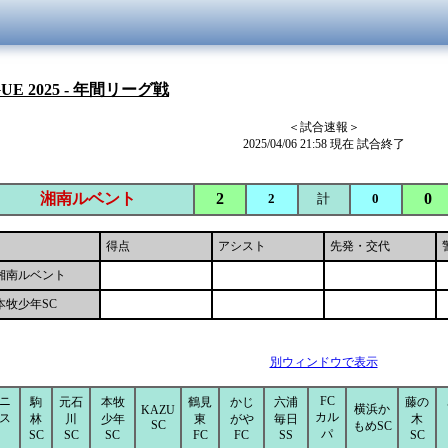
GUE 2025 - 年間リーグ戦
＜試合速報＞
2025/04/06 21:58 現在 試合終了
湘南ルベント
2
0
2
計
0
得点
アシスト
先発・交代
湘南ルベント
本牧少年SC
別ウィンドウで表示
ニ
FC
駒
元石
本牧
鶴見
かじ
六浦
藤の
横浜か
KAZU
カル
ス
林
川
少年
東
がや
毎日
木
SC
もめSC
パ
SC
SC
SC
FC
FC
SS
SC