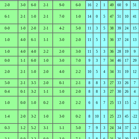
2-0
3-0
6-0
2-1
9-0
6-0
16
2
1
49
60
9
51
6-1
2-1
1-0
2-1
7-0
1-0
14
0
5
47
51
10
41
0-0
1-0
2-0
2-1
4-2
5-0
11
3
5
38
39
24
15
1-0
4-0
6-1
1-1
3-0
2-0
11
5
3
36
37
24
13
1-0
4-0
4-0
2-2
2-0
3-0
11
5
3
36
28
19
9
0-0
1-1
6-0
1-0
3-0
7-0
9
3
7
34
46
17
29
2-0
2-1
1-0
2-0
4-0
2-2
10
5
4
34
31
19
12
5-0
2-1
3-5
2-0
0-1
2-1
8
8
3
27
33
26
7
0-4
0-1
3-2
1-1
1-0
2-0
8
8
3
27
30
26
4
1-0
0-0
1-0
0-2
2-0
2-2
6
6
7
25
13
15
-2
1-4
2-0
3-2
1-0
3-0
0-2
8
10
1
25
23
45
-22
0-3
1-2
5-2
3-1
1-1
5-0
7
9
3
24
34
37
-3