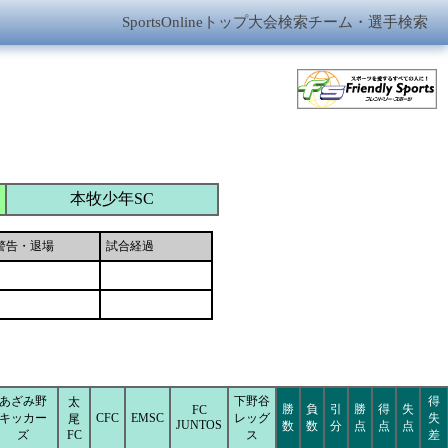
SportsOnlineトップ
大会検索
チーム・選手検索
本牧少年SC
警告・退場
試合経過
あざみ野
下野谷
得
太
勝
負
引
勝
得
失
FC
キッカー
CFC
EMSC
レッグ
失
尾
JUNTOS
数
数
分
点
点
点
ズ
FC
ス
差