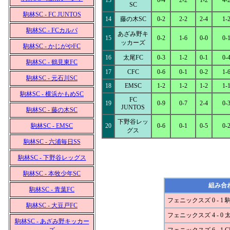
13
0-4
2-2
1-2
4-
SC
駒林SC - FC JUNTOS
14
藤の木SC
0-2
2-2
2-4
1-
駒林SC - FCカルパ
あざみ野キ
15
0-2
1-6
0-0
0-
ッカーズ
駒林SC - かじがやFC
16
太尾FC
0-3
1-2
0-1
0-
駒林SC - 鶴見東FC
17
CFC
0-6
0-1
0-2
1-
駒林SC - 元石川SC
18
EMSC
1-2
1-2
1-2
1-
駒林SC - 横浜かもめSC
FC
19
0-9
0-7
2-4
0-
JUNTOS
駒林SC - 藤の木SC
下野谷レッ
駒林SC - EMSC
20
0-6
0-1
0-5
0-
グス
駒林SC - 六浦毎日SS
駒林SC - 下野谷レッグス
駒林SC - 本牧少年SC
組み合
駒林SC - 青葉FC
フェニックスズ 0 - 1 
駒林SC - 大豆戸FC
フェニックスズ 4 - 0 
駒林SC - あざみ野キッカー