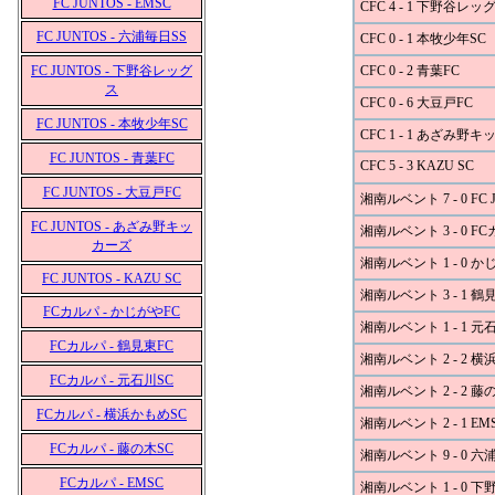
FC JUNTOS - EMSC
CFC 4 - 1 下野谷レッ
FC JUNTOS - 六浦毎日SS
CFC 0 - 1 本牧少年SC
FC JUNTOS - 下野谷レッグ
CFC 0 - 2 青葉FC
ス
CFC 0 - 6 大豆戸FC
FC JUNTOS - 本牧少年SC
CFC 1 - 1 あざみ野
FC JUNTOS - 青葉FC
CFC 5 - 3 KAZU SC
FC JUNTOS - 大豆戸FC
湘南ルベント 7 - 0 FC 
FC JUNTOS - あざみ野キッ
湘南ルベント 3 - 0 F
カーズ
湘南ルベント 1 - 0 か
FC JUNTOS - KAZU SC
湘南ルベント 3 - 1 鶴
FCカルパ - かじがやFC
湘南ルベント 1 - 1 元
FCカルパ - 鶴見東FC
湘南ルベント 2 - 2 横
FCカルパ - 元石川SC
湘南ルベント 2 - 2 藤
FCカルパ - 横浜かもめSC
湘南ルベント 2 - 1 EM
FCカルパ - 藤の木SC
湘南ルベント 9 - 0 六
FCカルパ - EMSC
湘南ルベント 1 - 0 