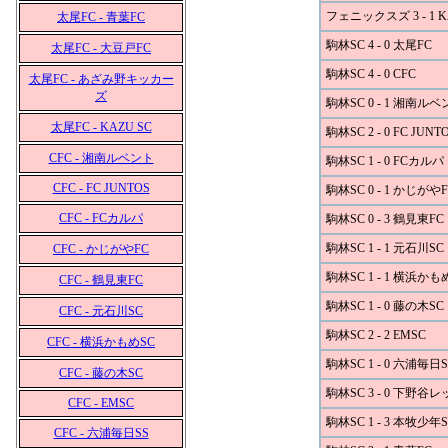
フェニックスズ 3 - 1 K
太尾FC - 青葉FC
駒林SC 4 - 0 太尾FC
太尾FC - 大豆戸FC
駒林SC 4 - 0 CFC
太尾FC - あざみ野キッカー
ズ
駒林SC 0 - 1 湘南ル
太尾FC - KAZU SC
駒林SC 2 - 0 FC JUNT
CFC - 湘南ルベント
駒林SC 1 - 0 FCカルパ
CFC - FC JUNTOS
駒林SC 0 - 1 かじがやF
CFC - FCカルパ
駒林SC 0 - 3 鶴見東FC
駒林SC 1 - 1 元石川SC
CFC - かじがやFC
駒林SC 1 - 1 横浜かも
CFC - 鶴見東FC
駒林SC 1 - 0 藤の木SC
CFC - 元石川SC
駒林SC 2 - 2 EMSC
CFC - 横浜かもめSC
駒林SC 1 - 0 六浦毎日S
CFC - 藤の木SC
駒林SC 3 - 0 下野谷
CFC - EMSC
駒林SC 1 - 3 本牧少年S
CFC - 六浦毎日SS