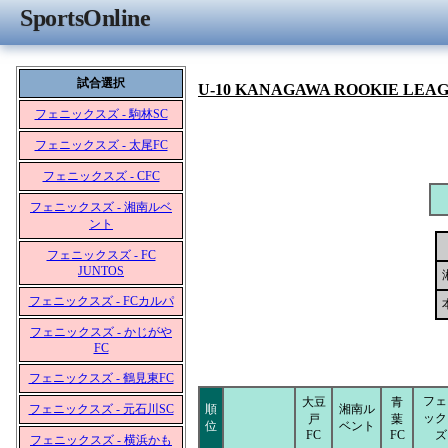
SportsOnline
試合選択
U-10 KANAGAWA ROOKIE LEA
フェニックスズ - 駒林SC
フェニックスズ - 太尾FC
フェニックスズ - CFC
フェニックスズ - 湘南ルベ
ント
フェニックスズ - FC
JUNTOS
フェニックスズ - FCカルパ
フェニックスズ - かじがや
FC
フェニックスズ - 鶴見東FC
フェ
大豆
青
フェニックスズ - 元石川SC
順
湘南ル
ック
戸
葉
位
ベント
FC
FC
ズ
フェニックスズ - 横浜かも