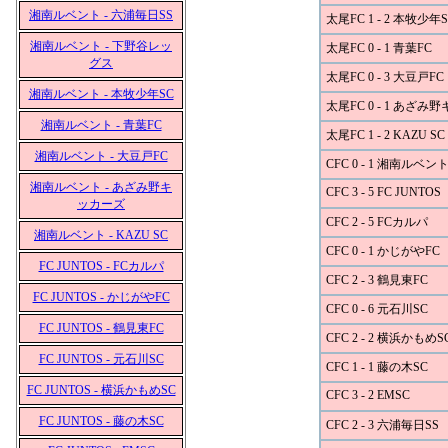
湘南ルベント - 六浦毎日SS
太尾FC 1 - 2 本牧少年S
湘南ルベント - 下野谷レッ
太尾FC 0 - 1 青葉FC
グス
太尾FC 0 - 3 大豆戸FC
湘南ルベント - 本牧少年SC
太尾FC 0 - 1 あざみ
湘南ルベント - 青葉FC
太尾FC 1 - 2 KAZU SC
湘南ルベント - 大豆戸FC
CFC 0 - 1 湘南ルベン
湘南ルベント - あざみ野キ
CFC 3 - 5 FC JUNTOS
ッカーズ
CFC 2 - 5 FCカルパ
湘南ルベント - KAZU SC
CFC 0 - 1 かじがやFC
FC JUNTOS - FCカルパ
CFC 2 - 3 鶴見東FC
FC JUNTOS - かじがやFC
CFC 0 - 6 元石川SC
FC JUNTOS - 鶴見東FC
CFC 2 - 2 横浜かもめS
FC JUNTOS - 元石川SC
CFC 1 - 1 藤の木SC
FC JUNTOS - 横浜かもめSC
CFC 3 - 2 EMSC
FC JUNTOS - 藤の木SC
CFC 2 - 3 六浦毎日SS