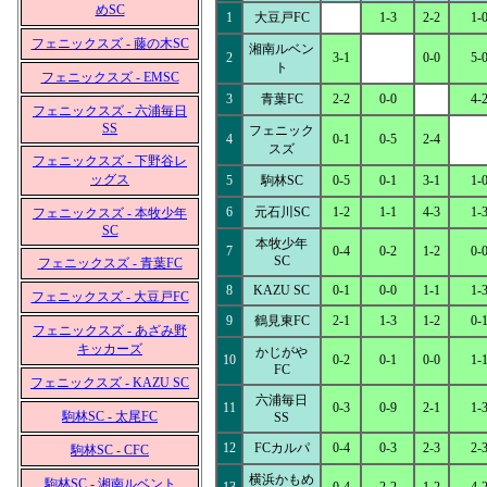
めSC
1
大豆戸FC
1-3
2-2
1-
フェニックスズ - 藤の木SC
湘南ルベン
2
3-1
0-0
5-
ト
フェニックスズ - EMSC
3
青葉FC
2-2
0-0
4-
フェニックスズ - 六浦毎日
SS
フェニック
4
0-1
0-5
2-4
スズ
フェニックスズ - 下野谷レ
ッグス
5
駒林SC
0-5
0-1
3-1
1-
6
元石川SC
1-2
1-1
4-3
1-
フェニックスズ - 本牧少年
SC
本牧少年
7
0-4
0-2
1-2
0-
SC
フェニックスズ - 青葉FC
8
KAZU SC
0-1
0-0
1-1
1-
フェニックスズ - 大豆戸FC
9
鶴見東FC
2-1
1-3
1-2
0-
フェニックスズ - あざみ野
キッカーズ
かじがや
10
0-2
0-1
0-0
1-
FC
フェニックスズ - KAZU SC
六浦毎日
11
0-3
0-9
2-1
1-
駒林SC - 太尾FC
SS
12
FCカルパ
0-4
0-3
2-3
2-
駒林SC - CFC
横浜かもめ
駒林SC - 湘南ルベント