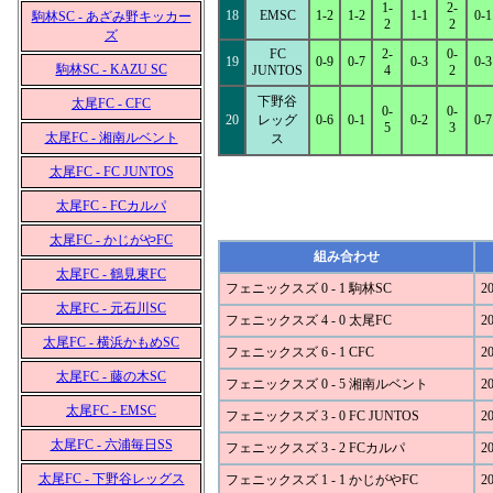
1-
2-
18
EMSC
1-2
1-2
1-1
0-1
駒林SC - あざみ野キッカー
2
2
ズ
FC
2-
0-
19
0-9
0-7
0-3
0-3
駒林SC - KAZU SC
JUNTOS
4
2
下野谷
太尾FC - CFC
0-
0-
20
レッグ
0-6
0-1
0-2
0-7
5
3
太尾FC - 湘南ルベント
ス
太尾FC - FC JUNTOS
太尾FC - FCカルパ
太尾FC - かじがやFC
組み合わせ
太尾FC - 鶴見東FC
フェニックスズ 0 - 1 駒林SC
20
太尾FC - 元石川SC
フェニックスズ 4 - 0 太尾FC
20
太尾FC - 横浜かもめSC
フェニックスズ 6 - 1 CFC
20
太尾FC - 藤の木SC
フェニックスズ 0 - 5 湘南ルベント
20
太尾FC - EMSC
フェニックスズ 3 - 0 FC JUNTOS
20
太尾FC - 六浦毎日SS
フェニックスズ 3 - 2 FCカルパ
20
太尾FC - 下野谷レッグス
フェニックスズ 1 - 1 かじがやFC
20