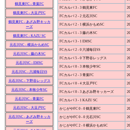
鶴見東FC - 青葉FC
FCカルパ 3 - 3 鶴見東FC
20
鶴見東FC - 大豆戸FC
FCカルパ 2 - 2 元石川SC
20
鶴見東FC - あざみ野キッカ
FCカルパ 2 - 1 横浜かもめSC
20
ーズ
FCカルパ 1 - 3 藤の木SC
20
鶴見東FC - KAZU SC
FCカルパ 3 - 1 EMSC
20
元石川SC - 横浜かもめSC
FCカルパ 2 - 0 六浦毎日SS
20
元石川SC - 藤の木SC
FCカルパ 5 - 0 下野谷レッグス
20
元石川SC - EMSC
FCカルパ 0 - 3 本牧少年SC
20
元石川SC - 六浦毎日SS
FCカルパ 2 - 3 青葉FC
20
元石川SC - 下野谷レッグス
FCカルパ 0 - 4 大豆戸FC
20
元石川SC - 本牧少年SC
FCカルパ 0 - 3 あざみ野キッカーズ
20
元石川SC - 青葉FC
FCカルパ 3 - 1 KAZU SC
20
元石川SC - 大豆戸FC
かじがやFC 0 - 0 鶴見東FC
20
元石川SC - あざみ野キッカ
かじがやFC 0 - 0 元石川SC
20
ーズ
かじがやFC 2 - 0 横浜かもめSC
20