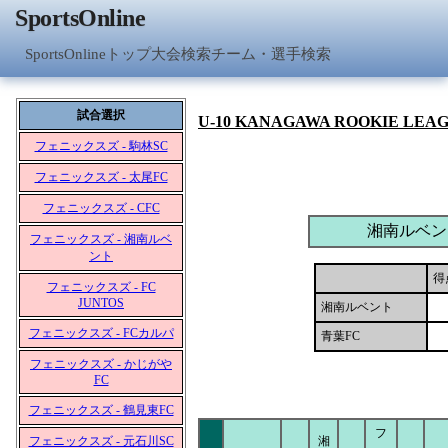
SportsOnline
SportsOnlineトップ
大会検索
チーム・選手検索
試合選択
U-10 KANAGAWA ROOKIE LEA
フェニックスズ - 駒林SC
フェニックスズ - 太尾FC
フェニックスズ - CFC
湘南ルベン
フェニックスズ - 湘南ルベ
ント
得
フェニックスズ - FC
JUNTOS
湘南ルベント
フェニックスズ - FCカルパ
青葉FC
フェニックスズ - かじがや
FC
フェニックスズ - 鶴見東FC
フ
フェニックスズ - 元石川SC
湘