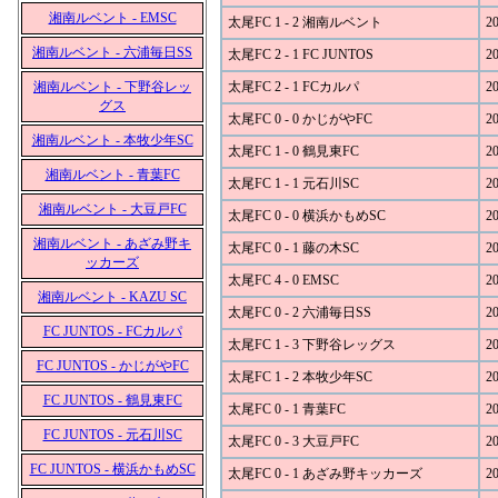
湘南ルベント - EMSC
太尾FC 1 - 2 湘南ルベント
20
湘南ルベント - 六浦毎日SS
太尾FC 2 - 1 FC JUNTOS
20
湘南ルベント - 下野谷レッ
太尾FC 2 - 1 FCカルパ
20
グス
太尾FC 0 - 0 かじがやFC
20
湘南ルベント - 本牧少年SC
太尾FC 1 - 0 鶴見東FC
20
湘南ルベント - 青葉FC
太尾FC 1 - 1 元石川SC
20
湘南ルベント - 大豆戸FC
太尾FC 0 - 0 横浜かもめSC
20
湘南ルベント - あざみ野キ
太尾FC 0 - 1 藤の木SC
20
ッカーズ
太尾FC 4 - 0 EMSC
20
湘南ルベント - KAZU SC
太尾FC 0 - 2 六浦毎日SS
20
FC JUNTOS - FCカルパ
太尾FC 1 - 3 下野谷レッグス
20
FC JUNTOS - かじがやFC
太尾FC 1 - 2 本牧少年SC
20
FC JUNTOS - 鶴見東FC
太尾FC 0 - 1 青葉FC
20
FC JUNTOS - 元石川SC
太尾FC 0 - 3 大豆戸FC
20
FC JUNTOS - 横浜かもめSC
太尾FC 0 - 1 あざみ野キッカーズ
20