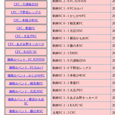
駒林SC 2 - 0 FC JUNTOS
20
CFC - 六浦毎日SS
駒林SC 1 - 0 FCカルパ
20
CFC - 下野谷レッグス
駒林SC 0 - 1 かじがやFC
20
CFC - 本牧少年SC
駒林SC 0 - 3 鶴見東FC
20
CFC - 青葉FC
駒林SC 1 - 1 元石川SC
20
CFC - 大豆戸FC
駒林SC 1 - 1 横浜かもめSC
20
CFC - あざみ野キッカーズ
駒林SC 1 - 0 藤の木SC
20
CFC - KAZU SC
駒林SC 2 - 2 EMSC
20
湘南ルベント - FC JUNTOS
駒林SC 1 - 0 六浦毎日SS
20
湘南ルベント - FCカルパ
駒林SC 3 - 0 下野谷レッグス
20
湘南ルベント - かじがやFC
駒林SC 1 - 3 本牧少年SC
20
駒林SC 3 - 1 青葉FC
20
湘南ルベント - 鶴見東FC
駒林SC 0 - 5 大豆戸FC
20
湘南ルベント - 元石川SC
駒林SC 1 - 0 あざみ野キッカーズ
20
湘南ルベント - 横浜かもめ
SC
駒林SC 2 - 1 KAZU SC
20
湘南ルベント - 藤の木SC
太尾FC 1 - 2 CFC
20