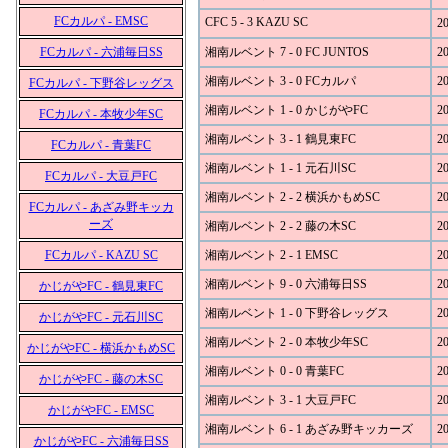
FCカルパ - EMSC
CFC 5 - 3 KAZU SC
20
FCカルパ - 六浦毎日SS
湘南ルベント 7 - 0 FC JUNTOS
20
湘南ルベント 3 - 0 FCカルパ
20
FCカルパ - 下野谷レッグス
湘南ルベント 1 - 0 かじがやFC
20
FCカルパ - 本牧少年SC
湘南ルベント 3 - 1 鶴見東FC
20
FCカルパ - 青葉FC
湘南ルベント 1 - 1 元石川SC
20
FCカルパ - 大豆戸FC
湘南ルベント 2 - 2 横浜かもめSC
20
FCカルパ - あざみ野キッカ
ーズ
湘南ルベント 2 - 2 藤の木SC
20
FCカルパ - KAZU SC
湘南ルベント 2 - 1 EMSC
20
湘南ルベント 9 - 0 六浦毎日SS
20
かじがやFC - 鶴見東FC
湘南ルベント 1 - 0 下野谷レッグス
20
かじがやFC - 元石川SC
湘南ルベント 2 - 0 本牧少年SC
20
かじがやFC - 横浜かもめSC
湘南ルベント 0 - 0 青葉FC
20
かじがやFC - 藤の木SC
湘南ルベント 3 - 1 大豆戸FC
20
かじがやFC - EMSC
湘南ルベント 6 - 1 あざみ野キッカーズ
20
かじがやFC - 六浦毎日SS