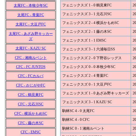
フェニックスズ 1 - 0 鶴見東FC
20
太尾FC - 本牧少年SC
フェニックスズ 3 - 1 元石川SC
20
太尾FC - 青葉FC
フェニックスズ 2 - 4 横浜かもめSC
20
太尾FC - 大豆戸FC
フェニックスズ 2 - 1 藤の木SC
20
太尾FC - あざみ野キッカー
ズ
フェニックスズ 1 - 1 EMSC
20
太尾FC - KAZU SC
フェニックスズ 3 - 1 六浦毎日SS
20
CFC - 湘南ルベント
フェニックスズ 2 - 0 下野谷レッグス
20
CFC - FC JUNTOS
フェニックスズ 0 - 0 本牧少年SC
20
フェニックスズ 2 - 4 青葉FC
20
CFC - FCカルパ
フェニックスズ 0 - 1 大豆戸FC
20
CFC - かじがやFC
フェニックスズ 1 - 0 あざみ野キッカーズ
20
CFC - 鶴見東FC
フェニックスズ 3 - 1 KAZU SC
20
CFC - 元石川SC
駒林SC 4 - 0 太尾FC
20
CFC - 横浜かもめSC
駒林SC 4 - 0 CFC
20
CFC - 藤の木SC
駒林SC 0 - 1 湘南ルベント
20
CFC - EMSC