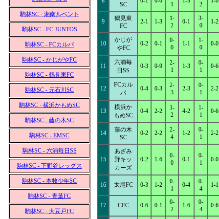
8
0-1
0-0
1-3
1-0
SC
1
2
駒林SC - 湘南ルベント
鶴見東
1-
3-
9
2-1
1-3
0-1
1-2
2
0
FC
駒林SC - FC JUNTOS
かじが
0-
1-
10
0-2
0-1
1-1
0-0
駒林SC - FCカルパ
0
0
やFC
駒林SC - かじがやFC
六浦毎
2-
0-
11
0-3
0-9
1-3
0-6
1
1
日SS
駒林SC - 鶴見東FC
FCカル
2-
0-
12
0-4
0-3
2-3
2-2
駒林SC - 元石川SC
3
1
パ
駒林SC - 横浜かもめSC
横浜か
1-
1-
13
0-4
2-2
4-2
0-6
2
1
もめSC
駒林SC - 藤の木SC
藤の木
2-
0-
14
0-2
2-2
1-2
2-2
駒林SC - EMSC
4
1
SC
駒林SC - 六浦毎日SS
あざみ
0-
0-
15
野キッ
0-2
1-6
0-1
0-0
0
1
駒林SC - 下野谷レッグス
カーズ
駒林SC - 本牧少年SC
0-
0-
16
太尾FC
0-3
1-2
0-4
1-1
1
4
駒林SC - 青葉FC
0-
0-
17
CFC
0-6
0-1
1-6
0-6
2
4
駒林SC - 大豆戸FC