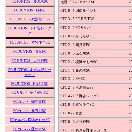
FC JUNTOS - 藤の木SC
太尾FC 1 - 2 KAZU SC
20
FC JUNTOS - EMSC
CFC 0 - 1 湘南ルベント
20
CFC 3 - 5 FC JUNTOS
FC JUNTOS - 六浦毎日SS
20
CFC 2 - 5 FCカルパ
20
FC JUNTOS - 下野谷レッグ
ス
CFC 0 - 1 かじがやFC
20
FC JUNTOS - 本牧少年SC
CFC 2 - 3 鶴見東FC
20
FC JUNTOS - 青葉FC
CFC 0 - 6 元石川SC
20
FC JUNTOS - 大豆戸FC
CFC 2 - 2 横浜かもめSC
20
FC JUNTOS - あざみ野キッ
CFC 1 - 1 藤の木SC
20
カーズ
CFC 3 - 2 EMSC
20
FC JUNTOS - KAZU SC
CFC 2 - 3 六浦毎日SS
20
FCカルパ - かじがやFC
CFC 4 - 1 下野谷レッグス
20
FCカルパ - 鶴見東FC
CFC 0 - 1 本牧少年SC
20
FCカルパ - 元石川SC
CFC 0 - 2 青葉FC
20
FCカルパ - 横浜かもめSC
CFC 0 - 6 大豆戸FC
20
FCカルパ - 藤の木SC
CFC 1 - 1 あざみ野キッカーズ
20