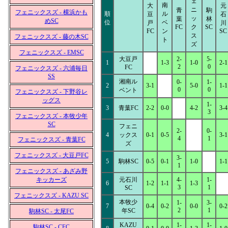
ェ
南
大
元
ニ
青
駒
フェニックスズ - 横浜かも
順
ル
豆
石
ッ
葉
林
めSC
位
ベ
戸
川
FC
ク
SC
FC
ン
SC
ス
フェニックスズ - 藤の木SC
ト
ズ
フェニックスズ - EMSC
大豆戸
2-
5-
1
1-3
1-0
2-1
2
0
FC
フェニックスズ - 六浦毎日
SS
湘南ル
0-
1-
2
3-1
5-0
1-1
0
0
ベント
フェニックスズ - 下野谷レ
ッグス
1-
3
青葉FC
2-2
0-0
4-2
3-4
3
フェニックスズ - 本牧少年
SC
フェニ
2-
0-
4
ックス
0-1
0-5
3-1
4
1
フェニックスズ - 青葉FC
ズ
フェニックスズ - 大豆戸FC
3-
5
駒林SC
0-5
0-1
1-0
1-1
1
フェニックスズ - あざみ野
キッカーズ
元石川
4-
1-
6
1-2
1-1
1-3
3
1
SC
フェニックスズ - KAZU SC
本牧少
1-
3-
7
0-4
0-2
0-0
0-2
2
1
年SC
駒林SC - 太尾FC
KAZU
1-
1-
駒林SC - CFC