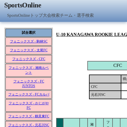
SportsOnline
SportsOnlineトップ
大会検索
チーム・選手検索
試合選択
U-10 KANAGAWA ROOKIE LEA
フェニックスズ - 駒林SC
フェニックスズ - 太尾FC
フェニックスズ - CFC
CFC
フェニックスズ - 湘南ルベ
ント
得
フェニックスズ - FC
JUNTOS
CFC
フェニックスズ - FCカルパ
元石川SC
フェニックスズ - かじがや
FC
フェニックスズ - 鶴見東FC
フ
湘
フェニックスズ - 元石川SC