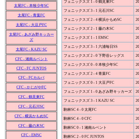
フェニックスズ 1 - 0 鶴見東FC
20
太尾FC - 本牧少年SC
フェニックスズ 3 - 1 元石川SC
20
太尾FC - 青葉FC
フェニックスズ 2 - 4 横浜かもめSC
20
太尾FC - 大豆戸FC
フェニックスズ 2 - 1 藤の木SC
20
太尾FC - あざみ野キッカー
フェニックスズ 1 - 1 EMSC
20
ズ
フェニックスズ 3 - 1 六浦毎日SS
20
太尾FC - KAZU SC
フェニックスズ 2 - 0 下野谷レッグス
20
CFC - 湘南ルベント
フェニックスズ 0 - 0 本牧少年SC
20
CFC - FC JUNTOS
フェニックスズ 2 - 4 青葉FC
20
CFC - FCカルパ
フェニックスズ 0 - 1 大豆戸FC
20
CFC - かじがやFC
フェニックスズ 1 - 0 あざみ野キッカーズ
20
CFC - 鶴見東FC
フェニックスズ 3 - 1 KAZU SC
20
CFC - 元石川SC
駒林SC 4 - 0 太尾FC
20
CFC - 横浜かもめSC
駒林SC 4 - 0 CFC
20
CFC - 藤の木SC
駒林SC 0 - 1 湘南ルベント
20
CFC - EMSC
駒林SC 2 - 0 FC JUNTOS
20