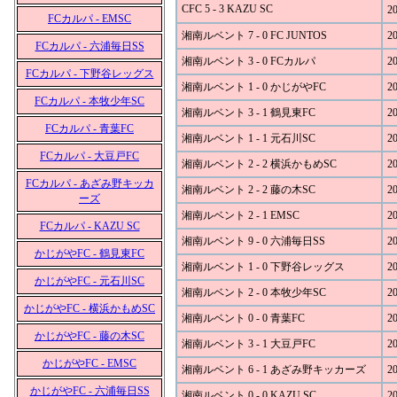
CFC 5 - 3 KAZU SC
20
FCカルパ - EMSC
湘南ルベント 7 - 0 FC JUNTOS
20
FCカルパ - 六浦毎日SS
湘南ルベント 3 - 0 FCカルパ
20
FCカルパ - 下野谷レッグス
湘南ルベント 1 - 0 かじがやFC
20
FCカルパ - 本牧少年SC
湘南ルベント 3 - 1 鶴見東FC
20
FCカルパ - 青葉FC
湘南ルベント 1 - 1 元石川SC
20
FCカルパ - 大豆戸FC
湘南ルベント 2 - 2 横浜かもめSC
20
FCカルパ - あざみ野キッカ
湘南ルベント 2 - 2 藤の木SC
20
ーズ
湘南ルベント 2 - 1 EMSC
20
FCカルパ - KAZU SC
湘南ルベント 9 - 0 六浦毎日SS
20
かじがやFC - 鶴見東FC
湘南ルベント 1 - 0 下野谷レッグス
20
かじがやFC - 元石川SC
湘南ルベント 2 - 0 本牧少年SC
20
かじがやFC - 横浜かもめSC
湘南ルベント 0 - 0 青葉FC
20
かじがやFC - 藤の木SC
湘南ルベント 3 - 1 大豆戸FC
20
かじがやFC - EMSC
湘南ルベント 6 - 1 あざみ野キッカーズ
20
かじがやFC - 六浦毎日SS
湘南ルベント 0 - 0 KAZU SC
20