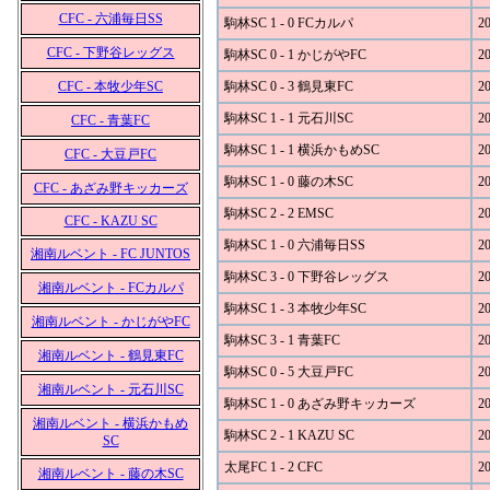
CFC - 六浦毎日SS
駒林SC 1 - 0 FCカルパ
20
CFC - 下野谷レッグス
駒林SC 0 - 1 かじがやFC
20
CFC - 本牧少年SC
駒林SC 0 - 3 鶴見東FC
20
駒林SC 1 - 1 元石川SC
20
CFC - 青葉FC
駒林SC 1 - 1 横浜かもめSC
20
CFC - 大豆戸FC
駒林SC 1 - 0 藤の木SC
20
CFC - あざみ野キッカーズ
駒林SC 2 - 2 EMSC
20
CFC - KAZU SC
駒林SC 1 - 0 六浦毎日SS
20
湘南ルベント - FC JUNTOS
駒林SC 3 - 0 下野谷レッグス
20
湘南ルベント - FCカルパ
駒林SC 1 - 3 本牧少年SC
20
湘南ルベント - かじがやFC
駒林SC 3 - 1 青葉FC
20
湘南ルベント - 鶴見東FC
駒林SC 0 - 5 大豆戸FC
20
湘南ルベント - 元石川SC
駒林SC 1 - 0 あざみ野キッカーズ
20
湘南ルベント - 横浜かもめ
駒林SC 2 - 1 KAZU SC
20
SC
太尾FC 1 - 2 CFC
20
湘南ルベント - 藤の木SC