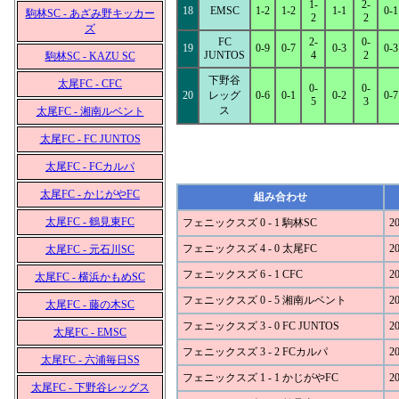
1-
2-
18
EMSC
1-2
1-2
1-1
0-1
駒林SC - あざみ野キッカー
2
2
ズ
FC
2-
0-
19
0-9
0-7
0-3
0-3
JUNTOS
4
2
駒林SC - KAZU SC
下野谷
太尾FC - CFC
0-
0-
20
レッグ
0-6
0-1
0-2
0-7
5
3
ス
太尾FC - 湘南ルベント
太尾FC - FC JUNTOS
太尾FC - FCカルパ
太尾FC - かじがやFC
組み合わせ
太尾FC - 鶴見東FC
フェニックスズ 0 - 1 駒林SC
20
フェニックスズ 4 - 0 太尾FC
20
太尾FC - 元石川SC
フェニックスズ 6 - 1 CFC
20
太尾FC - 横浜かもめSC
フェニックスズ 0 - 5 湘南ルベント
20
太尾FC - 藤の木SC
フェニックスズ 3 - 0 FC JUNTOS
20
太尾FC - EMSC
フェニックスズ 3 - 2 FCカルパ
20
太尾FC - 六浦毎日SS
フェニックスズ 1 - 1 かじがやFC
20
太尾FC - 下野谷レッグス