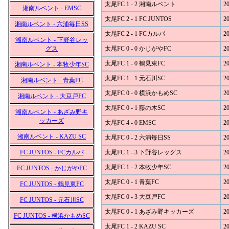
太尾FC 1 - 2 湘南ルベント
20
湘南ルベント - EMSC
太尾FC 2 - 1 FC JUNTOS
20
湘南ルベント - 六浦毎日SS
太尾FC 2 - 1 FCカルパ
20
湘南ルベント - 下野谷レッ
グス
太尾FC 0 - 0 かじがやFC
20
太尾FC 1 - 0 鶴見東FC
20
湘南ルベント - 本牧少年SC
太尾FC 1 - 1 元石川SC
20
湘南ルベント - 青葉FC
太尾FC 0 - 0 横浜かもめSC
20
湘南ルベント - 大豆戸FC
太尾FC 0 - 1 藤の木SC
20
湘南ルベント - あざみ野キ
ッカーズ
太尾FC 4 - 0 EMSC
20
湘南ルベント - KAZU SC
太尾FC 0 - 2 六浦毎日SS
20
FC JUNTOS - FCカルパ
太尾FC 1 - 3 下野谷レッグス
20
太尾FC 1 - 2 本牧少年SC
20
FC JUNTOS - かじがやFC
太尾FC 0 - 1 青葉FC
20
FC JUNTOS - 鶴見東FC
太尾FC 0 - 3 大豆戸FC
20
FC JUNTOS - 元石川SC
太尾FC 0 - 1 あざみ野キッカーズ
20
FC JUNTOS - 横浜かもめSC
太尾FC 1 - 2 KAZU SC
20