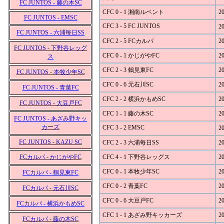
FC JUNTOS - 藤の木SC
CFC 0 - 1 湘南ルベント
20
FC JUNTOS - EMSC
CFC 3 - 5 FC JUNTOS
20
FC JUNTOS - 六浦毎日SS
CFC 2 - 5 FCカルパ
20
FC JUNTOS - 下野谷レッグ
CFC 0 - 1 かじがやFC
20
ス
CFC 2 - 3 鶴見東FC
20
FC JUNTOS - 本牧少年SC
CFC 0 - 6 元石川SC
20
FC JUNTOS - 青葉FC
CFC 2 - 2 横浜かもめSC
20
FC JUNTOS - 大豆戸FC
CFC 1 - 1 藤の木SC
20
FC JUNTOS - あざみ野キッ
カーズ
CFC 3 - 2 EMSC
20
FC JUNTOS - KAZU SC
CFC 2 - 3 六浦毎日SS
20
FCカルパ - かじがやFC
CFC 4 - 1 下野谷レッグス
20
CFC 0 - 1 本牧少年SC
20
FCカルパ - 鶴見東FC
CFC 0 - 2 青葉FC
20
FCカルパ - 元石川SC
CFC 0 - 6 大豆戸FC
20
FCカルパ - 横浜かもめSC
CFC 1 - 1 あざみ野キッカーズ
20
FCカルパ - 藤の木SC