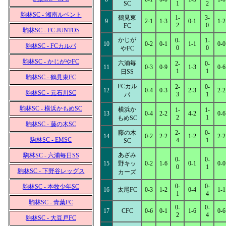
SC
1
2
駒林SC - 湘南ルベント
鶴見東
1-
3-
9
2-1
1-3
0-1
1-2
2
0
FC
駒林SC - FC JUNTOS
かじが
0-
1-
10
0-2
0-1
1-1
0-0
駒林SC - FCカルパ
0
0
やFC
駒林SC - かじがやFC
六浦毎
2-
0-
11
0-3
0-9
1-3
0-6
1
1
日SS
駒林SC - 鶴見東FC
FCカル
2-
0-
12
0-4
0-3
2-3
2-2
駒林SC - 元石川SC
3
1
パ
駒林SC - 横浜かもめSC
横浜か
1-
1-
13
0-4
2-2
4-2
0-6
2
1
もめSC
駒林SC - 藤の木SC
藤の木
2-
0-
14
0-2
2-2
1-2
2-2
駒林SC - EMSC
4
1
SC
あざみ
駒林SC - 六浦毎日SS
0-
0-
15
野キッ
0-2
1-6
0-1
0-0
0
1
駒林SC - 下野谷レッグス
カーズ
0-
0-
駒林SC - 本牧少年SC
16
太尾FC
0-3
1-2
0-4
1-1
1
4
駒林SC - 青葉FC
0-
0-
17
CFC
0-6
0-1
1-6
0-6
2
4
駒林SC - 大豆戸FC