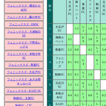
ェ
南
大
元
ニ
青
駒
フェニックスズ - 横浜かも
順
ル
豆
石
ッ
葉
林
めSC
位
ベ
戸
川
FC
ク
SC
FC
ン
SC
ス
フェニックスズ - 藤の木SC
ト
ズ
フェニックスズ - EMSC
大豆戸
2-
5-
1
1-3
1-0
2-1
2
0
FC
フェニックスズ - 六浦毎日
SS
湘南ル
0-
1-
2
3-1
5-0
1-1
0
0
ベント
フェニックスズ - 下野谷レ
ッグス
1-
3
青葉FC
2-2
0-0
4-2
3-4
3
フェニックスズ - 本牧少年
SC
フェニ
2-
0-
4
ックス
0-1
0-5
3-1
4
1
フェニックスズ - 青葉FC
ズ
フェニックスズ - 大豆戸FC
3-
5
駒林SC
0-5
0-1
1-0
1-1
1
フェニックスズ - あざみ野
元石川
4-
1-
キッカーズ
6
1-2
1-1
1-3
3
1
SC
フェニックスズ - KAZU SC
本牧少
1-
3-
7
0-4
0-2
0-0
0-2
2
1
年SC
駒林SC - 太尾FC
KAZU
1-
1-
駒林SC - CFC
8
0-1
0-0
1-3
1-0