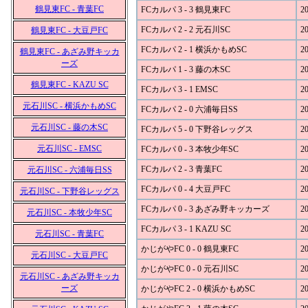
鶴見東FC - 青葉FC
FCカルパ 3 - 3 鶴見東FC
20
FCカルパ 2 - 2 元石川SC
20
鶴見東FC - 大豆戸FC
FCカルパ 2 - 1 横浜かもめSC
20
鶴見東FC - あざみ野キッカ
ーズ
FCカルパ 1 - 3 藤の木SC
20
鶴見東FC - KAZU SC
FCカルパ 3 - 1 EMSC
20
元石川SC - 横浜かもめSC
FCカルパ 2 - 0 六浦毎日SS
20
元石川SC - 藤の木SC
FCカルパ 5 - 0 下野谷レッグス
20
元石川SC - EMSC
FCカルパ 0 - 3 本牧少年SC
20
FCカルパ 2 - 3 青葉FC
20
元石川SC - 六浦毎日SS
FCカルパ 0 - 4 大豆戸FC
20
元石川SC - 下野谷レッグス
FCカルパ 0 - 3 あざみ野キッカーズ
20
元石川SC - 本牧少年SC
FCカルパ 3 - 1 KAZU SC
20
元石川SC - 青葉FC
かじがやFC 0 - 0 鶴見東FC
20
元石川SC - 大豆戸FC
かじがやFC 0 - 0 元石川SC
20
元石川SC - あざみ野キッカ
ーズ
かじがやFC 2 - 0 横浜かもめSC
20