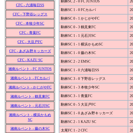
駒林SC 2 - 0 FC JUNTOS
20
CFC - 六浦毎日SS
駒林SC 1 - 0 FCカルパ
20
CFC - 下野谷レッグス
駒林SC 0 - 1 かじがやFC
20
CFC - 本牧少年SC
駒林SC 0 - 3 鶴見東FC
20
CFC - 青葉FC
駒林SC 1 - 1 元石川SC
20
CFC - 大豆戸FC
駒林SC 1 - 1 横浜かもめSC
20
CFC - あざみ野キッカーズ
駒林SC 1 - 0 藤の木SC
20
CFC - KAZU SC
駒林SC 2 - 2 EMSC
20
湘南ルベント - FC JUNTOS
駒林SC 1 - 0 六浦毎日SS
20
湘南ルベント - FCカルパ
駒林SC 3 - 0 下野谷レッグス
20
湘南ルベント - かじがやFC
駒林SC 1 - 3 本牧少年SC
20
駒林SC 3 - 1 青葉FC
20
湘南ルベント - 鶴見東FC
駒林SC 0 - 5 大豆戸FC
20
湘南ルベント - 元石川SC
駒林SC 1 - 0 あざみ野キッカーズ
20
湘南ルベント - 横浜かもめ
SC
駒林SC 2 - 1 KAZU SC
20
湘南ルベント - 藤の木SC
太尾FC 1 - 2 CFC
20