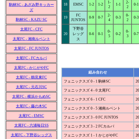
1-
2-
18
EMSC
1-2
1-2
1-1
0-1
駒林SC - あざみ野キッカー
2
2
ズ
FC
2-
0-
19
0-9
0-7
0-3
0-3
駒林SC - KAZU SC
JUNTOS
4
2
下野谷
太尾FC - CFC
0-
0-
20
レッグ
0-6
0-1
0-2
0-7
5
3
太尾FC - 湘南ルベント
ス
太尾FC - FC JUNTOS
太尾FC - FCカルパ
太尾FC - かじがやFC
組み合わせ
太尾FC - 鶴見東FC
フェニックスズ 0 - 1 駒林SC
20
太尾FC - 元石川SC
フェニックスズ 4 - 0 太尾FC
20
太尾FC - 横浜かもめSC
フェニックスズ 6 - 1 CFC
20
太尾FC - 藤の木SC
フェニックスズ 0 - 5 湘南ルベント
20
太尾FC - EMSC
フェニックスズ 3 - 0 FC JUNTOS
20
太尾FC - 六浦毎日SS
フェニックスズ 3 - 2 FCカルパ
20
太尾FC - 下野谷レッグス
フェニックスズ 1 - 1 かじがやFC
20