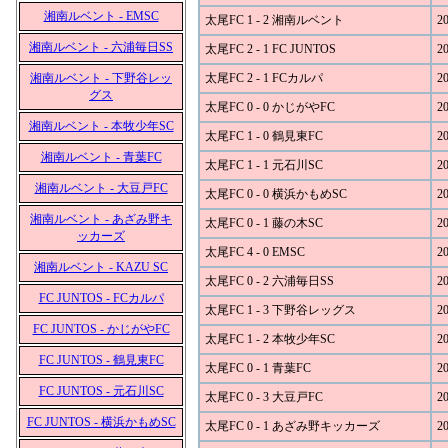
湘南ルベント - EMSC
太尾FC 1 - 2 湘南ルベント
20
湘南ルベント - 六浦毎日SS
太尾FC 2 - 1 FC JUNTOS
20
湘南ルベント - 下野谷レッ
太尾FC 2 - 1 FCカルパ
20
グス
太尾FC 0 - 0 かじがやFC
20
湘南ルベント - 本牧少年SC
太尾FC 1 - 0 鶴見東FC
20
湘南ルベント - 青葉FC
太尾FC 1 - 1 元石川SC
20
湘南ルベント - 大豆戸FC
太尾FC 0 - 0 横浜かもめSC
20
湘南ルベント - あざみ野キ
太尾FC 0 - 1 藤の木SC
20
ッカーズ
太尾FC 4 - 0 EMSC
20
湘南ルベント - KAZU SC
太尾FC 0 - 2 六浦毎日SS
20
FC JUNTOS - FCカルパ
太尾FC 1 - 3 下野谷レッグス
20
FC JUNTOS - かじがやFC
太尾FC 1 - 2 本牧少年SC
20
FC JUNTOS - 鶴見東FC
太尾FC 0 - 1 青葉FC
20
FC JUNTOS - 元石川SC
太尾FC 0 - 3 大豆戸FC
20
FC JUNTOS - 横浜かもめSC
太尾FC 0 - 1 あざみ野キッカーズ
20