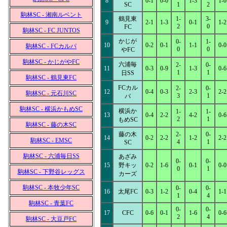
8
0-1
0-0
1-3
1-0
SC
1
2
駒林SC - 湘南ルベント
鶴見東
1-
3-
9
2-1
1-3
0-1
1-2
2
0
FC
駒林SC - FC JUNTOS
かじが
0-
1-
10
0-2
0-1
1-1
0-0
駒林SC - FCカルパ
0
0
やFC
駒林SC - かじがやFC
六浦毎
2-
0-
11
0-3
0-9
1-3
0-6
1
1
日SS
駒林SC - 鶴見東FC
FCカル
2-
0-
12
0-4
0-3
2-3
2-2
駒林SC - 元石川SC
3
1
パ
駒林SC - 横浜かもめSC
横浜か
1-
1-
13
0-4
2-2
4-2
0-6
2
1
もめSC
駒林SC - 藤の木SC
藤の木
2-
0-
14
0-2
2-2
1-2
2-2
駒林SC - EMSC
4
1
SC
駒林SC - 六浦毎日SS
あざみ
0-
0-
15
野キッ
0-2
1-6
0-1
0-0
0
1
駒林SC - 下野谷レッグス
カーズ
駒林SC - 本牧少年SC
0-
0-
16
太尾FC
0-3
1-2
0-4
1-1
1
4
駒林SC - 青葉FC
0-
0-
17
CFC
0-6
0-1
1-6
0-6
2
4
駒林SC - 大豆戸FC