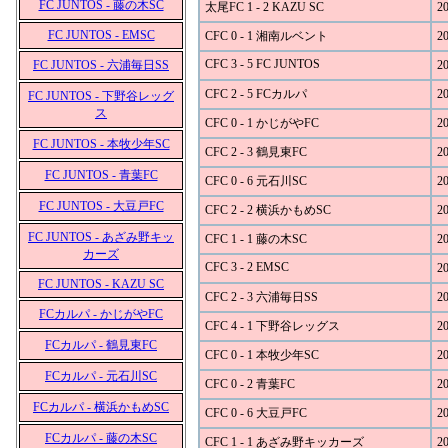
FC JUNTOS - 藤の木SC
太尾FC 1 - 2 KAZU SC
20
FC JUNTOS - EMSC
CFC 0 - 1 湘南ルベント
20
CFC 3 - 5 FC JUNTOS
FC JUNTOS - 六浦毎日SS
20
CFC 2 - 5 FCカルパ
20
FC JUNTOS - 下野谷レッグ
ス
CFC 0 - 1 かじがやFC
20
FC JUNTOS - 本牧少年SC
CFC 2 - 3 鶴見東FC
20
FC JUNTOS - 青葉FC
CFC 0 - 6 元石川SC
20
FC JUNTOS - 大豆戸FC
CFC 2 - 2 横浜かもめSC
20
FC JUNTOS - あざみ野キッ
CFC 1 - 1 藤の木SC
20
カーズ
CFC 3 - 2 EMSC
20
FC JUNTOS - KAZU SC
CFC 2 - 3 六浦毎日SS
20
FCカルパ - かじがやFC
CFC 4 - 1 下野谷レッグス
20
FCカルパ - 鶴見東FC
CFC 0 - 1 本牧少年SC
20
FCカルパ - 元石川SC
CFC 0 - 2 青葉FC
20
FCカルパ - 横浜かもめSC
CFC 0 - 6 大豆戸FC
20
FCカルパ - 藤の木SC
CFC 1 - 1 あざみ野キッカーズ
20