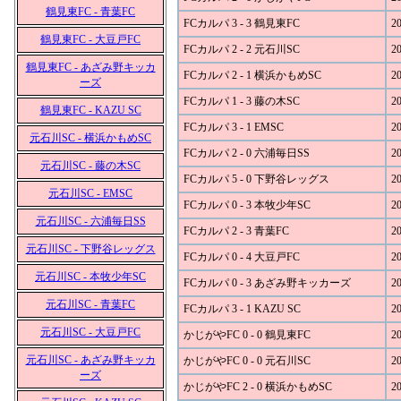
鶴見東FC - 青葉FC
FCカルパ 3 - 3 鶴見東FC
20
鶴見東FC - 大豆戸FC
FCカルパ 2 - 2 元石川SC
20
鶴見東FC - あざみ野キッカ
FCカルパ 2 - 1 横浜かもめSC
20
ーズ
FCカルパ 1 - 3 藤の木SC
20
鶴見東FC - KAZU SC
FCカルパ 3 - 1 EMSC
20
元石川SC - 横浜かもめSC
FCカルパ 2 - 0 六浦毎日SS
20
元石川SC - 藤の木SC
FCカルパ 5 - 0 下野谷レッグス
20
元石川SC - EMSC
FCカルパ 0 - 3 本牧少年SC
20
元石川SC - 六浦毎日SS
FCカルパ 2 - 3 青葉FC
20
元石川SC - 下野谷レッグス
FCカルパ 0 - 4 大豆戸FC
20
元石川SC - 本牧少年SC
FCカルパ 0 - 3 あざみ野キッカーズ
20
元石川SC - 青葉FC
FCカルパ 3 - 1 KAZU SC
20
元石川SC - 大豆戸FC
かじがやFC 0 - 0 鶴見東FC
20
元石川SC - あざみ野キッカ
かじがやFC 0 - 0 元石川SC
20
ーズ
かじがやFC 2 - 0 横浜かもめSC
20