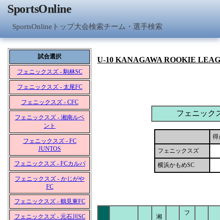
SportsOnline
SportsOnlineトップ
大会検索
チーム・選手検索
試合選択
U-10 KANAGAWA ROOKIE LEA
フェニックスズ - 駒林SC
フェニックスズ - 太尾FC
フェニックスズ - CFC
フェニック
フェニックスズ - 湘南ルベ
ント
得
フェニックスズ - FC
JUNTOS
フェニックスズ
フェニックスズ - FCカルパ
横浜かもめSC
フェニックスズ - かじがや
FC
フェニックスズ - 鶴見東FC
フ
フェニックスズ - 元石川SC
湘