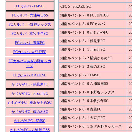
FCカルパ - EMSC
CFC 5 - 3 KAZU SC
20
FCカルパ - 六浦毎日SS
湘南ルベント 7 - 0 FC JUNTOS
20
湘南ルベント 3 - 0 FCカルパ
20
FCカルパ - 下野谷レッグス
湘南ルベント 1 - 0 かじがやFC
20
FCカルパ - 本牧少年SC
湘南ルベント 3 - 1 鶴見東FC
20
FCカルパ - 青葉FC
湘南ルベント 1 - 1 元石川SC
20
FCカルパ - 大豆戸FC
湘南ルベント 2 - 2 横浜かもめSC
20
FCカルパ - あざみ野キッカ
ーズ
湘南ルベント 2 - 2 藤の木SC
20
FCカルパ - KAZU SC
湘南ルベント 2 - 1 EMSC
20
湘南ルベント 9 - 0 六浦毎日SS
20
かじがやFC - 鶴見東FC
湘南ルベント 1 - 0 下野谷レッグス
20
かじがやFC - 元石川SC
湘南ルベント 2 - 0 本牧少年SC
20
かじがやFC - 横浜かもめSC
湘南ルベント 0 - 0 青葉FC
20
かじがやFC - 藤の木SC
湘南ルベント 3 - 1 大豆戸FC
20
かじがやFC - EMSC
湘南ルベント 6 - 1 あざみ野キッカーズ
20
かじがやFC - 六浦毎日SS