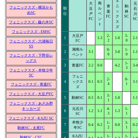
ェ
南
大
元
ニ
青
駒
フェニックスズ - 横浜かも
順
ル
豆
石
ッ
葉
林
めSC
位
ベ
戸
川
FC
ク
SC
FC
ン
SC
ス
フェニックスズ - 藤の木SC
ト
ズ
フェニックスズ - EMSC
大豆戸
2-
5-
1
1-3
1-0
2-1
2
0
FC
フェニックスズ - 六浦毎日
SS
湘南ル
0-
1-
2
3-1
5-0
1-1
0
0
ベント
フェニックスズ - 下野谷レ
ッグス
1-
3
青葉FC
2-2
0-0
4-2
3-4
3
フェニックスズ - 本牧少年
SC
フェニ
2-
0-
4
ックス
0-1
0-5
3-1
4
1
フェニックスズ - 青葉FC
ズ
フェニックスズ - 大豆戸FC
3-
5
駒林SC
0-5
0-1
1-0
1-1
1
フェニックスズ - あざみ野
キッカーズ
元石川
4-
1-
6
1-2
1-1
1-3
3
1
SC
フェニックスズ - KAZU SC
本牧少
1-
3-
7
0-4
0-2
0-0
0-2
2
1
年SC
駒林SC - 太尾FC
KAZU
1-
1-
駒林SC - CFC