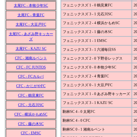
フェニックスズ 1 - 0 鶴見東FC
20
太尾FC - 本牧少年SC
フェニックスズ 3 - 1 元石川SC
20
太尾FC - 青葉FC
フェニックスズ 2 - 4 横浜かもめSC
20
太尾FC - 大豆戸FC
フェニックスズ 2 - 1 藤の木SC
20
太尾FC - あざみ野キッカー
ズ
フェニックスズ 1 - 1 EMSC
20
太尾FC - KAZU SC
フェニックスズ 3 - 1 六浦毎日SS
20
CFC - 湘南ルベント
フェニックスズ 2 - 0 下野谷レッグス
20
CFC - FC JUNTOS
フェニックスズ 0 - 0 本牧少年SC
20
フェニックスズ 2 - 4 青葉FC
20
CFC - FCカルパ
フェニックスズ 0 - 1 大豆戸FC
20
CFC - かじがやFC
フェニックスズ 1 - 0 あざみ野キッカーズ
20
CFC - 鶴見東FC
フェニックスズ 3 - 1 KAZU SC
20
CFC - 元石川SC
駒林SC 4 - 0 太尾FC
20
CFC - 横浜かもめSC
駒林SC 4 - 0 CFC
20
CFC - 藤の木SC
駒林SC 0 - 1 湘南ルベント
20
CFC - EMSC