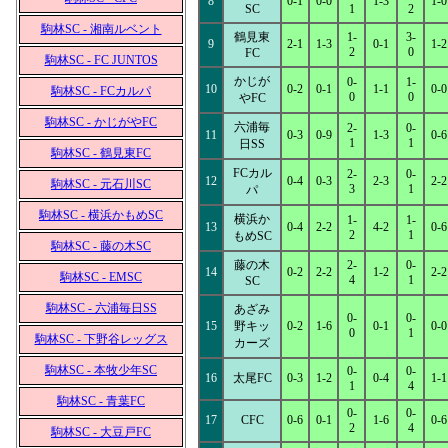
8
0-1
0-0
1-3
1-0
SC
1
2
駒林SC - 湘南ルベント
鶴見東
1-
3-
9
2-1
1-3
0-1
1-2
2
0
FC
駒林SC - FC JUNTOS
かじが
0-
1-
10
0-2
0-1
1-1
0-0
駒林SC - FCカルパ
0
0
やFC
駒林SC - かじがやFC
六浦毎
2-
0-
11
0-3
0-9
1-3
0-6
1
1
日SS
駒林SC - 鶴見東FC
FCカル
2-
0-
12
0-4
0-3
2-3
2-2
駒林SC - 元石川SC
3
1
パ
駒林SC - 横浜かもめSC
横浜か
1-
1-
13
0-4
2-2
4-2
0-6
2
1
もめSC
駒林SC - 藤の木SC
藤の木
2-
0-
14
0-2
2-2
1-2
2-2
駒林SC - EMSC
4
1
SC
駒林SC - 六浦毎日SS
あざみ
0-
0-
15
野キッ
0-2
1-6
0-1
0-0
0
1
駒林SC - 下野谷レッグス
カーズ
駒林SC - 本牧少年SC
0-
0-
16
太尾FC
0-3
1-2
0-4
1-1
1
4
駒林SC - 青葉FC
0-
0-
17
CFC
0-6
0-1
1-6
0-6
2
4
駒林SC - 大豆戸FC