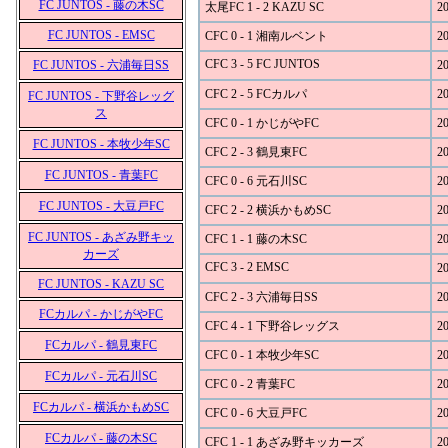
FC JUNTOS - 藤の木SC
太尾FC 1 - 2 KAZU SC
20
FC JUNTOS - EMSC
CFC 0 - 1 湘南ルベント
20
CFC 3 - 5 FC JUNTOS
FC JUNTOS - 六浦毎日SS
20
CFC 2 - 5 FCカルパ
20
FC JUNTOS - 下野谷レッグ
ス
CFC 0 - 1 かじがやFC
20
FC JUNTOS - 本牧少年SC
CFC 2 - 3 鶴見東FC
20
FC JUNTOS - 青葉FC
CFC 0 - 6 元石川SC
20
FC JUNTOS - 大豆戸FC
CFC 2 - 2 横浜かもめSC
20
FC JUNTOS - あざみ野キッ
CFC 1 - 1 藤の木SC
20
カーズ
CFC 3 - 2 EMSC
20
FC JUNTOS - KAZU SC
CFC 2 - 3 六浦毎日SS
20
FCカルパ - かじがやFC
CFC 4 - 1 下野谷レッグス
20
FCカルパ - 鶴見東FC
CFC 0 - 1 本牧少年SC
20
FCカルパ - 元石川SC
CFC 0 - 2 青葉FC
20
FCカルパ - 横浜かもめSC
CFC 0 - 6 大豆戸FC
20
FCカルパ - 藤の木SC
CFC 1 - 1 あざみ野キッカーズ
20