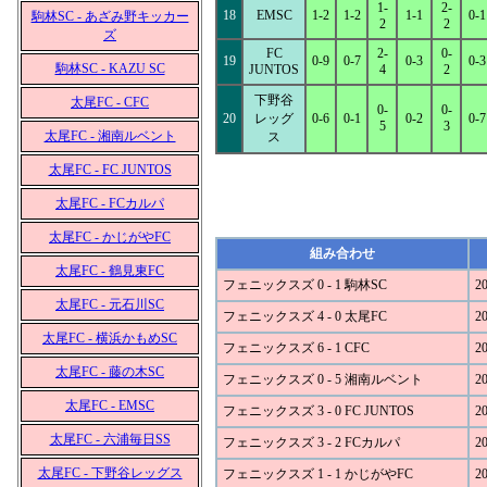
1-
2-
18
EMSC
1-2
1-2
1-1
0-1
駒林SC - あざみ野キッカー
2
2
ズ
FC
2-
0-
19
0-9
0-7
0-3
0-3
駒林SC - KAZU SC
JUNTOS
4
2
下野谷
太尾FC - CFC
0-
0-
20
レッグ
0-6
0-1
0-2
0-7
5
3
太尾FC - 湘南ルベント
ス
太尾FC - FC JUNTOS
太尾FC - FCカルパ
太尾FC - かじがやFC
組み合わせ
太尾FC - 鶴見東FC
フェニックスズ 0 - 1 駒林SC
20
太尾FC - 元石川SC
フェニックスズ 4 - 0 太尾FC
20
太尾FC - 横浜かもめSC
フェニックスズ 6 - 1 CFC
20
太尾FC - 藤の木SC
フェニックスズ 0 - 5 湘南ルベント
20
太尾FC - EMSC
フェニックスズ 3 - 0 FC JUNTOS
20
太尾FC - 六浦毎日SS
フェニックスズ 3 - 2 FCカルパ
20
太尾FC - 下野谷レッグス
フェニックスズ 1 - 1 かじがやFC
20