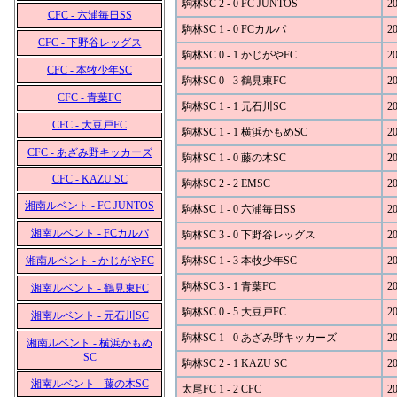
駒林SC 2 - 0 FC JUNTOS
20
CFC - 六浦毎日SS
駒林SC 1 - 0 FCカルパ
20
CFC - 下野谷レッグス
駒林SC 0 - 1 かじがやFC
20
CFC - 本牧少年SC
駒林SC 0 - 3 鶴見東FC
20
CFC - 青葉FC
駒林SC 1 - 1 元石川SC
20
CFC - 大豆戸FC
駒林SC 1 - 1 横浜かもめSC
20
CFC - あざみ野キッカーズ
駒林SC 1 - 0 藤の木SC
20
CFC - KAZU SC
駒林SC 2 - 2 EMSC
20
湘南ルベント - FC JUNTOS
駒林SC 1 - 0 六浦毎日SS
20
湘南ルベント - FCカルパ
駒林SC 3 - 0 下野谷レッグス
20
湘南ルベント - かじがやFC
駒林SC 1 - 3 本牧少年SC
20
駒林SC 3 - 1 青葉FC
20
湘南ルベント - 鶴見東FC
駒林SC 0 - 5 大豆戸FC
20
湘南ルベント - 元石川SC
駒林SC 1 - 0 あざみ野キッカーズ
20
湘南ルベント - 横浜かもめ
SC
駒林SC 2 - 1 KAZU SC
20
湘南ルベント - 藤の木SC
太尾FC 1 - 2 CFC
20