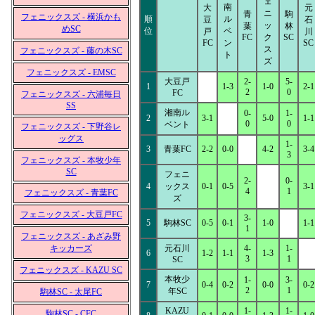
ェ
南
大
元
ニ
青
駒
フェニックスズ - 横浜かも
順
ル
豆
石
ッ
葉
林
めSC
位
ベ
戸
川
FC
ク
SC
FC
ン
SC
ス
フェニックスズ - 藤の木SC
ト
ズ
フェニックスズ - EMSC
大豆戸
2-
5-
1
1-3
1-0
2-1
2
0
FC
フェニックスズ - 六浦毎日
SS
湘南ル
0-
1-
2
3-1
5-0
1-1
0
0
ベント
フェニックスズ - 下野谷レ
ッグス
1-
3
青葉FC
2-2
0-0
4-2
3-4
3
フェニックスズ - 本牧少年
SC
フェニ
2-
0-
4
ックス
0-1
0-5
3-1
4
1
フェニックスズ - 青葉FC
ズ
フェニックスズ - 大豆戸FC
3-
5
駒林SC
0-5
0-1
1-0
1-1
1
フェニックスズ - あざみ野
キッカーズ
元石川
4-
1-
6
1-2
1-1
1-3
3
1
SC
フェニックスズ - KAZU SC
本牧少
1-
3-
7
0-4
0-2
0-0
0-2
2
1
年SC
駒林SC - 太尾FC
KAZU
1-
1-
駒林SC - CFC