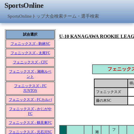
SportsOnline
SportsOnlineトップ
大会検索
チーム・選手検索
試合選択
U-10 KANAGAWA ROOKIE LEA
フェニックスズ - 駒林SC
フェニックスズ - 太尾FC
フェニックスズ - CFC
フェニック
フェニックスズ - 湘南ルベ
ント
得
フェニックスズ - FC
JUNTOS
フェニックスズ
フェニックスズ - FCカルパ
藤の木SC
フェニックスズ - かじがや
FC
フェニックスズ - 鶴見東FC
フ
フェニックスズ - 元石川SC
湘