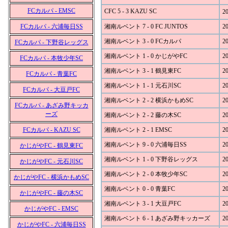
FCカルパ - EMSC
CFC 5 - 3 KAZU SC
20
FCカルパ - 六浦毎日SS
湘南ルベント 7 - 0 FC JUNTOS
20
湘南ルベント 3 - 0 FCカルパ
20
FCカルパ - 下野谷レッグス
湘南ルベント 1 - 0 かじがやFC
20
FCカルパ - 本牧少年SC
湘南ルベント 3 - 1 鶴見東FC
20
FCカルパ - 青葉FC
湘南ルベント 1 - 1 元石川SC
20
FCカルパ - 大豆戸FC
湘南ルベント 2 - 2 横浜かもめSC
20
FCカルパ - あざみ野キッカ
ーズ
湘南ルベント 2 - 2 藤の木SC
20
FCカルパ - KAZU SC
湘南ルベント 2 - 1 EMSC
20
湘南ルベント 9 - 0 六浦毎日SS
20
かじがやFC - 鶴見東FC
湘南ルベント 1 - 0 下野谷レッグス
20
かじがやFC - 元石川SC
湘南ルベント 2 - 0 本牧少年SC
20
かじがやFC - 横浜かもめSC
湘南ルベント 0 - 0 青葉FC
20
かじがやFC - 藤の木SC
湘南ルベント 3 - 1 大豆戸FC
20
かじがやFC - EMSC
湘南ルベント 6 - 1 あざみ野キッカーズ
20
かじがやFC - 六浦毎日SS