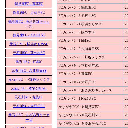
鶴見東FC - 青葉FC
FCカルパ 3 - 3 鶴見東FC
20
鶴見東FC - 大豆戸FC
FCカルパ 2 - 2 元石川SC
20
鶴見東FC - あざみ野キッカ
FCカルパ 2 - 1 横浜かもめSC
20
ーズ
FCカルパ 1 - 3 藤の木SC
20
鶴見東FC - KAZU SC
FCカルパ 3 - 1 EMSC
20
元石川SC - 横浜かもめSC
FCカルパ 2 - 0 六浦毎日SS
20
元石川SC - 藤の木SC
FCカルパ 5 - 0 下野谷レッグス
20
元石川SC - EMSC
FCカルパ 0 - 3 本牧少年SC
20
元石川SC - 六浦毎日SS
FCカルパ 2 - 3 青葉FC
20
元石川SC - 下野谷レッグス
FCカルパ 0 - 4 大豆戸FC
20
元石川SC - 本牧少年SC
FCカルパ 0 - 3 あざみ野キッカーズ
20
元石川SC - 青葉FC
FCカルパ 3 - 1 KAZU SC
20
元石川SC - 大豆戸FC
かじがやFC 0 - 0 鶴見東FC
20
元石川SC - あざみ野キッカ
かじがやFC 0 - 0 元石川SC
20
ーズ
かじがやFC 2 - 0 横浜かもめSC
20