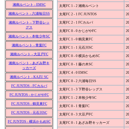
湘南ルベント - EMSC
太尾FC 1 - 2 湘南ルベント
20
湘南ルベント - 六浦毎日SS
太尾FC 2 - 1 FC JUNTOS
20
湘南ルベント - 下野谷レッ
太尾FC 2 - 1 FCカルパ
20
グス
太尾FC 0 - 0 かじがやFC
20
湘南ルベント - 本牧少年SC
太尾FC 1 - 0 鶴見東FC
20
湘南ルベント - 青葉FC
太尾FC 1 - 1 元石川SC
20
湘南ルベント - 大豆戸FC
太尾FC 0 - 0 横浜かもめSC
20
湘南ルベント - あざみ野キ
太尾FC 0 - 1 藤の木SC
20
ッカーズ
太尾FC 4 - 0 EMSC
20
湘南ルベント - KAZU SC
太尾FC 0 - 2 六浦毎日SS
20
FC JUNTOS - FCカルパ
太尾FC 1 - 3 下野谷レッグス
20
FC JUNTOS - かじがやFC
太尾FC 1 - 2 本牧少年SC
20
FC JUNTOS - 鶴見東FC
太尾FC 0 - 1 青葉FC
20
FC JUNTOS - 元石川SC
太尾FC 0 - 3 大豆戸FC
20
FC JUNTOS - 横浜かもめSC
太尾FC 0 - 1 あざみ野キッカーズ
20