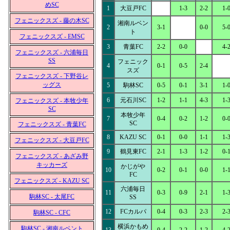
めSC
1
大豆戸FC
1-3
2-2
1-
フェニックスズ - 藤の木SC
湘南ルベン
2
3-1
0-0
5-
ト
フェニックスズ - EMSC
3
青葉FC
2-2
0-0
4-
フェニックスズ - 六浦毎日
SS
フェニック
4
0-1
0-5
2-4
スズ
フェニックスズ - 下野谷レ
ッグス
5
駒林SC
0-5
0-1
3-1
1-
6
元石川SC
1-2
1-1
4-3
1-
フェニックスズ - 本牧少年
SC
本牧少年
7
0-4
0-2
1-2
0-
SC
フェニックスズ - 青葉FC
8
KAZU SC
0-1
0-0
1-1
1-
フェニックスズ - 大豆戸FC
9
鶴見東FC
2-1
1-3
1-2
0-
フェニックスズ - あざみ野
キッカーズ
かじがや
10
0-2
0-1
0-0
1-
FC
フェニックスズ - KAZU SC
六浦毎日
11
0-3
0-9
2-1
1-
駒林SC - 太尾FC
SS
12
FCカルパ
0-4
0-3
2-3
2-
駒林SC - CFC
横浜かもめ
駒林SC - 湘南ルベント