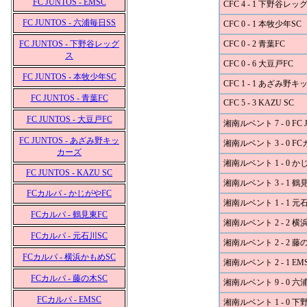
FC JUNTOS - EMSC
CFC 4 - 1 下野谷レッ
FC JUNTOS - 六浦毎日SS
CFC 0 - 1 本牧少年SC
FC JUNTOS - 下野谷レッグ
CFC 0 - 2 青葉FC
ス
CFC 0 - 6 大豆戸FC
FC JUNTOS - 本牧少年SC
CFC 1 - 1 あざみ野
FC JUNTOS - 青葉FC
CFC 5 - 3 KAZU SC
FC JUNTOS - 大豆戸FC
湘南ルベント 7 - 0 FC 
FC JUNTOS - あざみ野キッ
湘南ルベント 3 - 0 F
カーズ
湘南ルベント 1 - 0 か
FC JUNTOS - KAZU SC
湘南ルベント 3 - 1 鶴
FCカルパ - かじがやFC
湘南ルベント 1 - 1 元
FCカルパ - 鶴見東FC
湘南ルベント 2 - 2 横
FCカルパ - 元石川SC
湘南ルベント 2 - 2 藤
FCカルパ - 横浜かもめSC
湘南ルベント 2 - 1 EM
FCカルパ - 藤の木SC
湘南ルベント 9 - 0 六
FCカルパ - EMSC
湘南ルベント 1 - 0 