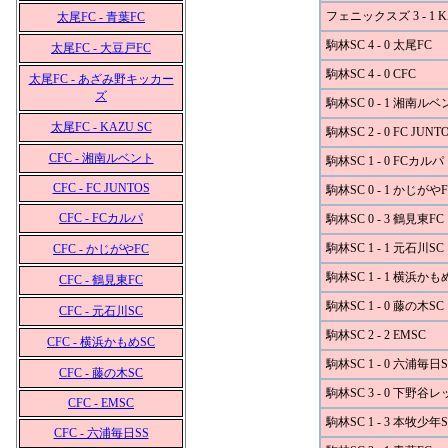
フェニックスズ 3 - 1 K
太尾FC - 青葉FC
駒林SC 4 - 0 太尾FC
太尾FC - 大豆戸FC
駒林SC 4 - 0 CFC
太尾FC - あざみ野キッカー
ズ
駒林SC 0 - 1 湘南ル
太尾FC - KAZU SC
駒林SC 2 - 0 FC JUNT
CFC - 湘南ルベント
駒林SC 1 - 0 FCカルパ
CFC - FC JUNTOS
駒林SC 0 - 1 かじがやF
CFC - FCカルパ
駒林SC 0 - 3 鶴見東FC
駒林SC 1 - 1 元石川SC
CFC - かじがやFC
駒林SC 1 - 1 横浜かも
CFC - 鶴見東FC
駒林SC 1 - 0 藤の木SC
CFC - 元石川SC
駒林SC 2 - 2 EMSC
CFC - 横浜かもめSC
駒林SC 1 - 0 六浦毎日S
CFC - 藤の木SC
駒林SC 3 - 0 下野谷
CFC - EMSC
駒林SC 1 - 3 本牧少年S
CFC - 六浦毎日SS