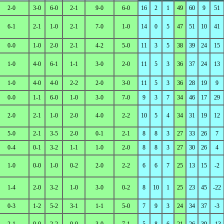
2-0
3-0
6-0
2-1
9-0
6-0
16
2
1
49
60
9
51
6-1
2-1
1-0
2-1
7-0
1-0
14
0
5
47
51
10
41
0-0
1-0
2-0
2-1
4-2
5-0
11
3
5
38
39
24
15
1-0
4-0
6-1
1-1
3-0
2-0
11
5
3
36
37
24
13
1-0
4-0
4-0
2-2
2-0
3-0
11
5
3
36
28
19
9
0-0
1-1
6-0
1-0
3-0
7-0
9
3
7
34
46
17
29
2-0
2-1
1-0
2-0
4-0
2-2
10
5
4
34
31
19
12
5-0
2-1
3-5
2-0
0-1
2-1
8
8
3
27
33
26
7
0-4
0-1
3-2
1-1
1-0
2-0
8
8
3
27
30
26
4
1-0
0-0
1-0
0-2
2-0
2-2
6
6
7
25
13
15
-2
1-4
2-0
3-2
1-0
3-0
0-2
8
10
1
25
23
45
-22
0-3
1-2
5-2
3-1
1-1
5-0
7
9
3
24
34
37
-3