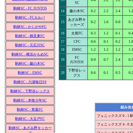
13
0-4
2-2
1-2
4-
SC
駒林SC - FC JUNTOS
14
藤の木SC
0-2
2-2
2-4
1-
駒林SC - FCカルパ
あざみ野キ
15
0-2
1-6
0-0
0-
ッカーズ
駒林SC - かじがやFC
16
太尾FC
0-3
1-2
0-1
0-
駒林SC - 鶴見東FC
17
CFC
0-6
0-1
0-2
1-
駒林SC - 元石川SC
18
EMSC
1-2
1-2
1-2
1-
駒林SC - 横浜かもめSC
FC
19
0-9
0-7
2-4
0-
JUNTOS
駒林SC - 藤の木SC
下野谷レッ
駒林SC - EMSC
20
0-6
0-1
0-5
0-
グス
駒林SC - 六浦毎日SS
駒林SC - 下野谷レッグス
駒林SC - 本牧少年SC
組み合
駒林SC - 青葉FC
フェニックスズ 0 - 1 
駒林SC - 大豆戸FC
フェニックスズ 4 - 0 
駒林SC - あざみ野キッカー