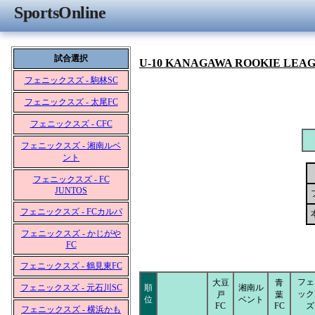
SportsOnline
試合選択
U-10 KANAGAWA ROOKIE LEA
フェニックスズ - 駒林SC
フェニックスズ - 太尾FC
フェニックスズ - CFC
フェニックスズ - 湘南ルベ
ント
フェニックスズ - FC
JUNTOS
フェニックスズ - FCカルパ
フェニックスズ - かじがや
FC
フェニックスズ - 鶴見東FC
フェ
大豆
青
フェニックスズ - 元石川SC
順
湘南ル
ック
戸
葉
位
ベント
FC
FC
ズ
フェニックスズ - 横浜かも