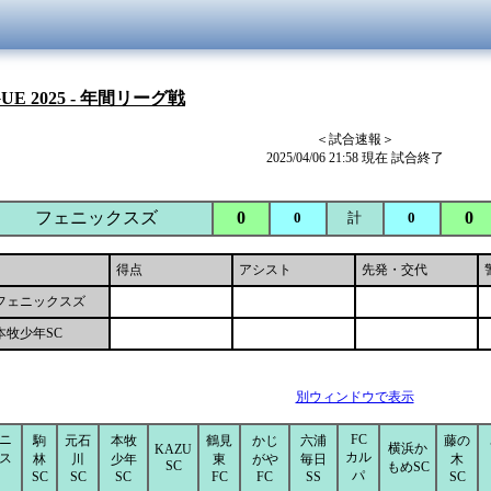
GUE 2025 - 年間リーグ戦
＜試合速報＞
2025/04/06 21:58 現在 試合終了
フェニックスズ
0
0
0
計
0
得点
アシスト
先発・交代
フェニックスズ
本牧少年SC
別ウィンドウで表示
ニ
FC
駒
元石
本牧
鶴見
かじ
六浦
藤の
横浜か
KAZU
カル
ス
林
川
少年
東
がや
毎日
木
SC
もめSC
パ
SC
SC
SC
FC
FC
SS
SC