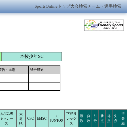
SportsOnlineトップ
大会検索
チーム・選手検索
本牧少年SC
警告・退場
試合経過
あざみ野
下野谷
得
太
勝
負
引
勝
得
失
FC
キッカー
CFC
EMSC
レッグ
失
尾
JUNTOS
数
数
分
点
点
点
ズ
FC
ス
差