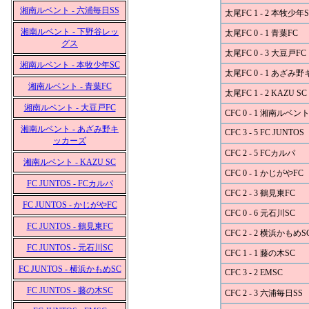
湘南ルベント - 六浦毎日SS
太尾FC 1 - 2 本牧少年S
湘南ルベント - 下野谷レッ
太尾FC 0 - 1 青葉FC
グス
太尾FC 0 - 3 大豆戸FC
湘南ルベント - 本牧少年SC
太尾FC 0 - 1 あざみ
湘南ルベント - 青葉FC
太尾FC 1 - 2 KAZU SC
湘南ルベント - 大豆戸FC
CFC 0 - 1 湘南ルベン
湘南ルベント - あざみ野キ
CFC 3 - 5 FC JUNTOS
ッカーズ
CFC 2 - 5 FCカルパ
湘南ルベント - KAZU SC
CFC 0 - 1 かじがやFC
FC JUNTOS - FCカルパ
CFC 2 - 3 鶴見東FC
FC JUNTOS - かじがやFC
CFC 0 - 6 元石川SC
FC JUNTOS - 鶴見東FC
CFC 2 - 2 横浜かもめS
FC JUNTOS - 元石川SC
CFC 1 - 1 藤の木SC
FC JUNTOS - 横浜かもめSC
CFC 3 - 2 EMSC
FC JUNTOS - 藤の木SC
CFC 2 - 3 六浦毎日SS