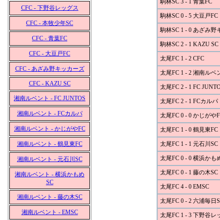
駒林SC 3 - 1 青葉FC
CFC - 下野谷レッグス
駒林SC 0 - 5 大豆戸FC
CFC - 本牧少年SC
駒林SC 1 - 0 あざみ
CFC - 青葉FC
駒林SC 2 - 1 KAZU SC
CFC - 大豆戸FC
太尾FC 1 - 2 CFC
CFC - あざみ野キッカーズ
太尾FC 1 - 2 湘南ル
CFC - KAZU SC
太尾FC 2 - 1 FC JUNT
湘南ルベント - FC JUNTOS
太尾FC 2 - 1 FCカルパ
湘南ルベント - FCカルパ
太尾FC 0 - 0 かじがやF
湘南ルベント - かじがやFC
太尾FC 1 - 0 鶴見東FC
湘南ルベント - 鶴見東FC
太尾FC 1 - 1 元石川SC
太尾FC 0 - 0 横浜かも
湘南ルベント - 元石川SC
太尾FC 0 - 1 藤の木SC
湘南ルベント - 横浜かもめ
SC
太尾FC 4 - 0 EMSC
湘南ルベント - 藤の木SC
太尾FC 0 - 2 六浦毎日S
湘南ルベント - EMSC
太尾FC 1 - 3 下野谷