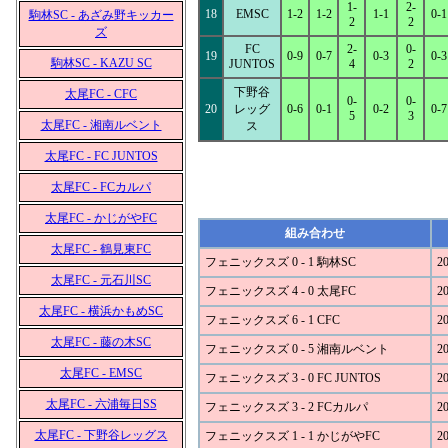
1-
2-
18
EMSC
1-2
1-2
1-1
0-1
駒林SC - あざみ野キッカー
2
2
ズ
FC
2-
0-
19
0-9
0-7
0-3
0-3
駒林SC - KAZU SC
JUNTOS
4
2
下野谷
太尾FC - CFC
0-
0-
20
レッグ
0-6
0-1
0-2
0-7
5
3
太尾FC - 湘南ルベント
ス
太尾FC - FC JUNTOS
太尾FC - FCカルパ
太尾FC - かじがやFC
組み合わせ
太尾FC - 鶴見東FC
フェニックスズ 0 - 1 駒林SC
20
太尾FC - 元石川SC
フェニックスズ 4 - 0 太尾FC
20
太尾FC - 横浜かもめSC
フェニックスズ 6 - 1 CFC
20
太尾FC - 藤の木SC
フェニックスズ 0 - 5 湘南ルベント
20
太尾FC - EMSC
フェニックスズ 3 - 0 FC JUNTOS
20
太尾FC - 六浦毎日SS
フェニックスズ 3 - 2 FCカルパ
20
太尾FC - 下野谷レッグス
フェニックスズ 1 - 1 かじがやFC
20