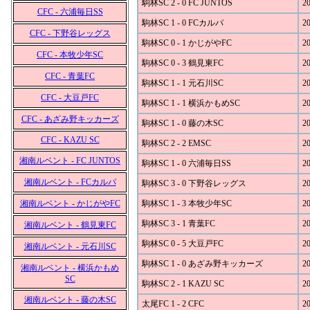
駒林SC 2 - 0 FC JUNTOS
20
CFC - 六浦毎日SS
駒林SC 1 - 0 FCカルパ
20
CFC - 下野谷レッグス
駒林SC 0 - 1 かじがやFC
20
CFC - 本牧少年SC
駒林SC 0 - 3 鶴見東FC
20
CFC - 青葉FC
駒林SC 1 - 1 元石川SC
20
CFC - 大豆戸FC
駒林SC 1 - 1 横浜かもめSC
20
CFC - あざみ野キッカーズ
駒林SC 1 - 0 藤の木SC
20
CFC - KAZU SC
駒林SC 2 - 2 EMSC
20
湘南ルベント - FC JUNTOS
駒林SC 1 - 0 六浦毎日SS
20
湘南ルベント - FCカルパ
駒林SC 3 - 0 下野谷レッグス
20
湘南ルベント - かじがやFC
駒林SC 1 - 3 本牧少年SC
20
駒林SC 3 - 1 青葉FC
20
湘南ルベント - 鶴見東FC
駒林SC 0 - 5 大豆戸FC
20
湘南ルベント - 元石川SC
駒林SC 1 - 0 あざみ野キッカーズ
20
湘南ルベント - 横浜かもめ
SC
駒林SC 2 - 1 KAZU SC
20
湘南ルベント - 藤の木SC
太尾FC 1 - 2 CFC
20