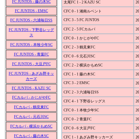
FC JUNTOS - 藤の木SC
太尾FC 1 - 2 KAZU SC
20
FC JUNTOS - EMSC
CFC 0 - 1 湘南ルベント
20
CFC 3 - 5 FC JUNTOS
FC JUNTOS - 六浦毎日SS
20
CFC 2 - 5 FCカルパ
20
FC JUNTOS - 下野谷レッグ
ス
CFC 0 - 1 かじがやFC
20
FC JUNTOS - 本牧少年SC
CFC 2 - 3 鶴見東FC
20
FC JUNTOS - 青葉FC
CFC 0 - 6 元石川SC
20
FC JUNTOS - 大豆戸FC
CFC 2 - 2 横浜かもめSC
20
FC JUNTOS - あざみ野キッ
CFC 1 - 1 藤の木SC
20
カーズ
CFC 3 - 2 EMSC
20
FC JUNTOS - KAZU SC
CFC 2 - 3 六浦毎日SS
20
FCカルパ - かじがやFC
CFC 4 - 1 下野谷レッグス
20
FCカルパ - 鶴見東FC
CFC 0 - 1 本牧少年SC
20
FCカルパ - 元石川SC
CFC 0 - 2 青葉FC
20
FCカルパ - 横浜かもめSC
CFC 0 - 6 大豆戸FC
20
FCカルパ - 藤の木SC
CFC 1 - 1 あざみ野キッカーズ
20