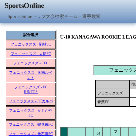
SportsOnline
SportsOnlineトップ
大会検索
チーム・選手検索
試合選択
U-10 KANAGAWA ROOKIE LEA
フェニックスズ - 駒林SC
フェニックスズ - 太尾FC
フェニックスズ - CFC
フェニック
フェニックスズ - 湘南ルベ
ント
得
フェニックスズ - FC
JUNTOS
フェニックスズ
フェニックスズ - FCカルパ
青葉FC
フェニックスズ - かじがや
FC
フェニックスズ - 鶴見東FC
フ
フェニックスズ - 元石川SC
湘