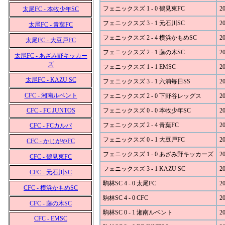
フェニックスズ 1 - 0 鶴見東FC
20
太尾FC - 本牧少年SC
フェニックスズ 3 - 1 元石川SC
20
太尾FC - 青葉FC
フェニックスズ 2 - 4 横浜かもめSC
20
太尾FC - 大豆戸FC
フェニックスズ 2 - 1 藤の木SC
20
太尾FC - あざみ野キッカー
ズ
フェニックスズ 1 - 1 EMSC
20
太尾FC - KAZU SC
フェニックスズ 3 - 1 六浦毎日SS
20
CFC - 湘南ルベント
フェニックスズ 2 - 0 下野谷レッグス
20
CFC - FC JUNTOS
フェニックスズ 0 - 0 本牧少年SC
20
フェニックスズ 2 - 4 青葉FC
20
CFC - FCカルパ
フェニックスズ 0 - 1 大豆戸FC
20
CFC - かじがやFC
フェニックスズ 1 - 0 あざみ野キッカーズ
20
CFC - 鶴見東FC
フェニックスズ 3 - 1 KAZU SC
20
CFC - 元石川SC
駒林SC 4 - 0 太尾FC
20
CFC - 横浜かもめSC
駒林SC 4 - 0 CFC
20
CFC - 藤の木SC
駒林SC 0 - 1 湘南ルベント
20
CFC - EMSC