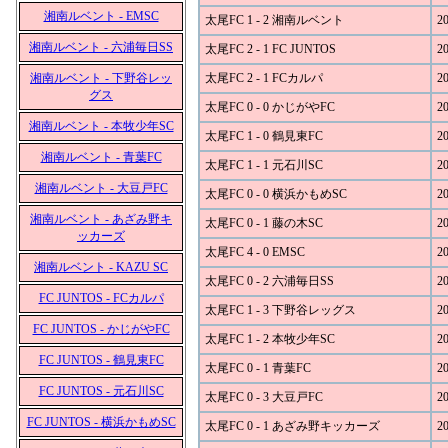
湘南ルベント - EMSC
太尾FC 1 - 2 湘南ルベント
20
湘南ルベント - 六浦毎日SS
太尾FC 2 - 1 FC JUNTOS
20
湘南ルベント - 下野谷レッ
太尾FC 2 - 1 FCカルパ
20
グス
太尾FC 0 - 0 かじがやFC
20
湘南ルベント - 本牧少年SC
太尾FC 1 - 0 鶴見東FC
20
湘南ルベント - 青葉FC
太尾FC 1 - 1 元石川SC
20
湘南ルベント - 大豆戸FC
太尾FC 0 - 0 横浜かもめSC
20
湘南ルベント - あざみ野キ
太尾FC 0 - 1 藤の木SC
20
ッカーズ
太尾FC 4 - 0 EMSC
20
湘南ルベント - KAZU SC
太尾FC 0 - 2 六浦毎日SS
20
FC JUNTOS - FCカルパ
太尾FC 1 - 3 下野谷レッグス
20
FC JUNTOS - かじがやFC
太尾FC 1 - 2 本牧少年SC
20
FC JUNTOS - 鶴見東FC
太尾FC 0 - 1 青葉FC
20
FC JUNTOS - 元石川SC
太尾FC 0 - 3 大豆戸FC
20
FC JUNTOS - 横浜かもめSC
太尾FC 0 - 1 あざみ野キッカーズ
20