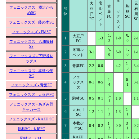
ェ
南
大
元
ニ
青
駒
フェニックスズ - 横浜かも
順
ル
豆
石
ッ
葉
林
めSC
位
ベ
戸
川
FC
ク
SC
FC
ン
SC
ス
フェニックスズ - 藤の木SC
ト
ズ
フェニックスズ - EMSC
大豆戸
2-
5-
1
1-3
1-0
2-1
2
0
FC
フェニックスズ - 六浦毎日
SS
湘南ル
0-
1-
2
3-1
5-0
1-1
0
0
ベント
フェニックスズ - 下野谷レ
ッグス
1-
3
青葉FC
2-2
0-0
4-2
3-4
3
フェニックスズ - 本牧少年
SC
フェニ
2-
0-
4
ックス
0-1
0-5
3-1
4
1
フェニックスズ - 青葉FC
ズ
フェニックスズ - 大豆戸FC
3-
5
駒林SC
0-5
0-1
1-0
1-1
1
フェニックスズ - あざみ野
キッカーズ
元石川
4-
1-
6
1-2
1-1
1-3
3
1
SC
フェニックスズ - KAZU SC
本牧少
1-
3-
7
0-4
0-2
0-0
0-2
2
1
年SC
駒林SC - 太尾FC
KAZU
1-
1-
駒林SC - CFC