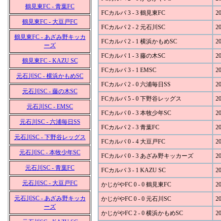
鶴見東FC - 青葉FC
FCカルパ 3 - 3 鶴見東FC
20
鶴見東FC - 大豆戸FC
FCカルパ 2 - 2 元石川SC
20
鶴見東FC - あざみ野キッカ
FCカルパ 2 - 1 横浜かもめSC
20
ーズ
FCカルパ 1 - 3 藤の木SC
20
鶴見東FC - KAZU SC
FCカルパ 3 - 1 EMSC
20
元石川SC - 横浜かもめSC
FCカルパ 2 - 0 六浦毎日SS
20
元石川SC - 藤の木SC
FCカルパ 5 - 0 下野谷レッグス
20
元石川SC - EMSC
FCカルパ 0 - 3 本牧少年SC
20
元石川SC - 六浦毎日SS
FCカルパ 2 - 3 青葉FC
20
元石川SC - 下野谷レッグス
FCカルパ 0 - 4 大豆戸FC
20
元石川SC - 本牧少年SC
FCカルパ 0 - 3 あざみ野キッカーズ
20
元石川SC - 青葉FC
FCカルパ 3 - 1 KAZU SC
20
元石川SC - 大豆戸FC
かじがやFC 0 - 0 鶴見東FC
20
元石川SC - あざみ野キッカ
かじがやFC 0 - 0 元石川SC
20
ーズ
かじがやFC 2 - 0 横浜かもめSC
20