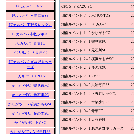
FCカルパ - EMSC
CFC 5 - 3 KAZU SC
20
FCカルパ - 六浦毎日SS
湘南ルベント 7 - 0 FC JUNTOS
20
湘南ルベント 3 - 0 FCカルパ
20
FCカルパ - 下野谷レッグス
湘南ルベント 1 - 0 かじがやFC
20
FCカルパ - 本牧少年SC
湘南ルベント 3 - 1 鶴見東FC
20
FCカルパ - 青葉FC
湘南ルベント 1 - 1 元石川SC
20
FCカルパ - 大豆戸FC
湘南ルベント 2 - 2 横浜かもめSC
20
FCカルパ - あざみ野キッカ
ーズ
湘南ルベント 2 - 2 藤の木SC
20
FCカルパ - KAZU SC
湘南ルベント 2 - 1 EMSC
20
湘南ルベント 9 - 0 六浦毎日SS
20
かじがやFC - 鶴見東FC
湘南ルベント 1 - 0 下野谷レッグス
20
かじがやFC - 元石川SC
湘南ルベント 2 - 0 本牧少年SC
20
かじがやFC - 横浜かもめSC
湘南ルベント 0 - 0 青葉FC
20
かじがやFC - 藤の木SC
湘南ルベント 3 - 1 大豆戸FC
20
かじがやFC - EMSC
湘南ルベント 6 - 1 あざみ野キッカーズ
20
かじがやFC - 六浦毎日SS