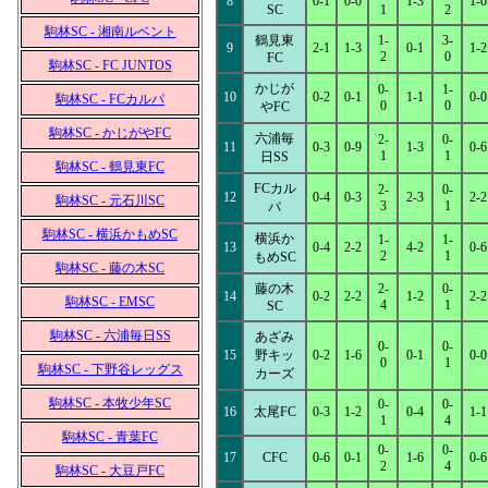
8
0-1
0-0
1-3
1-0
SC
1
2
駒林SC - 湘南ルベント
鶴見東
1-
3-
9
2-1
1-3
0-1
1-2
2
0
FC
駒林SC - FC JUNTOS
かじが
0-
1-
10
0-2
0-1
1-1
0-0
駒林SC - FCカルパ
0
0
やFC
駒林SC - かじがやFC
六浦毎
2-
0-
11
0-3
0-9
1-3
0-6
1
1
日SS
駒林SC - 鶴見東FC
FCカル
2-
0-
12
0-4
0-3
2-3
2-2
駒林SC - 元石川SC
3
1
パ
駒林SC - 横浜かもめSC
横浜か
1-
1-
13
0-4
2-2
4-2
0-6
2
1
もめSC
駒林SC - 藤の木SC
藤の木
2-
0-
14
0-2
2-2
1-2
2-2
駒林SC - EMSC
4
1
SC
駒林SC - 六浦毎日SS
あざみ
0-
0-
15
野キッ
0-2
1-6
0-1
0-0
0
1
駒林SC - 下野谷レッグス
カーズ
駒林SC - 本牧少年SC
0-
0-
16
太尾FC
0-3
1-2
0-4
1-1
1
4
駒林SC - 青葉FC
0-
0-
17
CFC
0-6
0-1
1-6
0-6
2
4
駒林SC - 大豆戸FC