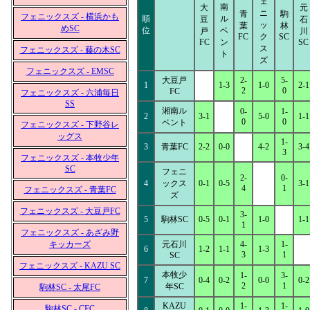
ェ
南
大
元
ニ
青
駒
フェニックスズ - 横浜かも
順
ル
豆
石
ッ
葉
林
めSC
位
ベ
戸
川
FC
ク
SC
FC
ン
SC
ス
フェニックスズ - 藤の木SC
ト
ズ
フェニックスズ - EMSC
大豆戸
2-
5-
1
1-3
1-0
2-1
2
0
FC
フェニックスズ - 六浦毎日
SS
湘南ル
0-
1-
2
3-1
5-0
1-1
0
0
ベント
フェニックスズ - 下野谷レ
ッグス
1-
3
青葉FC
2-2
0-0
4-2
3-4
3
フェニックスズ - 本牧少年
SC
フェニ
2-
0-
4
ックス
0-1
0-5
3-1
4
1
フェニックスズ - 青葉FC
ズ
フェニックスズ - 大豆戸FC
3-
5
駒林SC
0-5
0-1
1-0
1-1
1
フェニックスズ - あざみ野
キッカーズ
元石川
4-
1-
6
1-2
1-1
1-3
3
1
SC
フェニックスズ - KAZU SC
本牧少
1-
3-
7
0-4
0-2
0-0
0-2
2
1
年SC
駒林SC - 太尾FC
KAZU
1-
1-
駒林SC - CFC