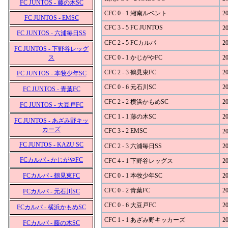
FC JUNTOS - 藤の木SC
CFC 0 - 1 湘南ルベント
20
FC JUNTOS - EMSC
CFC 3 - 5 FC JUNTOS
20
FC JUNTOS - 六浦毎日SS
CFC 2 - 5 FCカルパ
20
FC JUNTOS - 下野谷レッグ
ス
CFC 0 - 1 かじがやFC
20
CFC 2 - 3 鶴見東FC
20
FC JUNTOS - 本牧少年SC
CFC 0 - 6 元石川SC
20
FC JUNTOS - 青葉FC
CFC 2 - 2 横浜かもめSC
20
FC JUNTOS - 大豆戸FC
CFC 1 - 1 藤の木SC
20
FC JUNTOS - あざみ野キッ
カーズ
CFC 3 - 2 EMSC
20
FC JUNTOS - KAZU SC
CFC 2 - 3 六浦毎日SS
20
FCカルパ - かじがやFC
CFC 4 - 1 下野谷レッグス
20
FCカルパ - 鶴見東FC
CFC 0 - 1 本牧少年SC
20
CFC 0 - 2 青葉FC
20
FCカルパ - 元石川SC
CFC 0 - 6 大豆戸FC
20
FCカルパ - 横浜かもめSC
CFC 1 - 1 あざみ野キッカーズ
20
FCカルパ - 藤の木SC