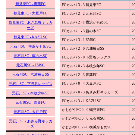
鶴見東FC - 青葉FC
FCカルパ 3 - 3 鶴見東FC
20
鶴見東FC - 大豆戸FC
FCカルパ 2 - 2 元石川SC
20
FCカルパ 2 - 1 横浜かもめSC
20
鶴見東FC - あざみ野キッカ
ーズ
FCカルパ 1 - 3 藤の木SC
20
鶴見東FC - KAZU SC
FCカルパ 3 - 1 EMSC
20
元石川SC - 横浜かもめSC
FCカルパ 2 - 0 六浦毎日SS
20
元石川SC - 藤の木SC
FCカルパ 5 - 0 下野谷レッグス
20
元石川SC - EMSC
FCカルパ 0 - 3 本牧少年SC
20
元石川SC - 六浦毎日SS
FCカルパ 2 - 3 青葉FC
20
FCカルパ 0 - 4 大豆戸FC
20
元石川SC - 下野谷レッグス
FCカルパ 0 - 3 あざみ野キッカーズ
20
元石川SC - 本牧少年SC
FCカルパ 3 - 1 KAZU SC
20
元石川SC - 青葉FC
かじがやFC 0 - 0 鶴見東FC
20
元石川SC - 大豆戸FC
かじがやFC 0 - 0 元石川SC
20
元石川SC - あざみ野キッカ
ーズ
かじがやFC 2 - 0 横浜かもめSC
20