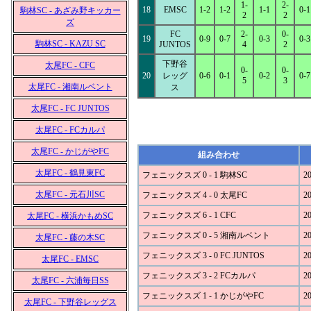
1-
2-
18
EMSC
1-2
1-2
1-1
0-1
駒林SC - あざみ野キッカー
2
2
ズ
FC
2-
0-
19
0-9
0-7
0-3
0-3
駒林SC - KAZU SC
JUNTOS
4
2
下野谷
太尾FC - CFC
0-
0-
20
レッグ
0-6
0-1
0-2
0-7
5
3
太尾FC - 湘南ルベント
ス
太尾FC - FC JUNTOS
太尾FC - FCカルパ
太尾FC - かじがやFC
組み合わせ
太尾FC - 鶴見東FC
フェニックスズ 0 - 1 駒林SC
20
太尾FC - 元石川SC
フェニックスズ 4 - 0 太尾FC
20
フェニックスズ 6 - 1 CFC
20
太尾FC - 横浜かもめSC
フェニックスズ 0 - 5 湘南ルベント
20
太尾FC - 藤の木SC
フェニックスズ 3 - 0 FC JUNTOS
20
太尾FC - EMSC
フェニックスズ 3 - 2 FCカルパ
20
太尾FC - 六浦毎日SS
フェニックスズ 1 - 1 かじがやFC
20
太尾FC - 下野谷レッグス