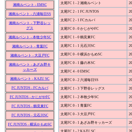
太尾FC 1 - 2 湘南ルベント
20
湘南ルベント - EMSC
太尾FC 2 - 1 FC JUNTOS
20
湘南ルベント - 六浦毎日SS
太尾FC 2 - 1 FCカルパ
20
湘南ルベント - 下野谷レッ
グス
太尾FC 0 - 0 かじがやFC
20
湘南ルベント - 本牧少年SC
太尾FC 1 - 0 鶴見東FC
20
太尾FC 1 - 1 元石川SC
20
湘南ルベント - 青葉FC
太尾FC 0 - 0 横浜かもめSC
20
湘南ルベント - 大豆戸FC
太尾FC 0 - 1 藤の木SC
20
湘南ルベント - あざみ野キ
ッカーズ
太尾FC 4 - 0 EMSC
20
湘南ルベント - KAZU SC
太尾FC 0 - 2 六浦毎日SS
20
FC JUNTOS - FCカルパ
太尾FC 1 - 3 下野谷レッグス
20
FC JUNTOS - かじがやFC
太尾FC 1 - 2 本牧少年SC
20
太尾FC 0 - 1 青葉FC
20
FC JUNTOS - 鶴見東FC
太尾FC 0 - 3 大豆戸FC
20
FC JUNTOS - 元石川SC
太尾FC 0 - 1 あざみ野キッカーズ
20
FC JUNTOS - 横浜かもめSC
太尾FC 1 - 2 KAZU SC
20