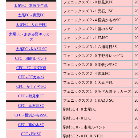
フェニックスズ 1 - 0 鶴見東FC
20
太尾FC - 本牧少年SC
フェニックスズ 3 - 1 元石川SC
20
太尾FC - 青葉FC
フェニックスズ 2 - 4 横浜かもめSC
20
太尾FC - 大豆戸FC
フェニックスズ 2 - 1 藤の木SC
20
太尾FC - あざみ野キッカー
フェニックスズ 1 - 1 EMSC
20
ズ
フェニックスズ 3 - 1 六浦毎日SS
20
太尾FC - KAZU SC
フェニックスズ 2 - 0 下野谷レッグス
20
CFC - 湘南ルベント
フェニックスズ 0 - 0 本牧少年SC
20
CFC - FC JUNTOS
フェニックスズ 2 - 4 青葉FC
20
CFC - FCカルパ
フェニックスズ 0 - 1 大豆戸FC
20
CFC - かじがやFC
フェニックスズ 1 - 0 あざみ野キッカーズ
20
CFC - 鶴見東FC
フェニックスズ 3 - 1 KAZU SC
20
CFC - 元石川SC
駒林SC 4 - 0 太尾FC
20
CFC - 横浜かもめSC
駒林SC 4 - 0 CFC
20
CFC - 藤の木SC
駒林SC 0 - 1 湘南ルベント
20
CFC - EMSC
駒林SC 2 - 0 FC JUNTOS
20