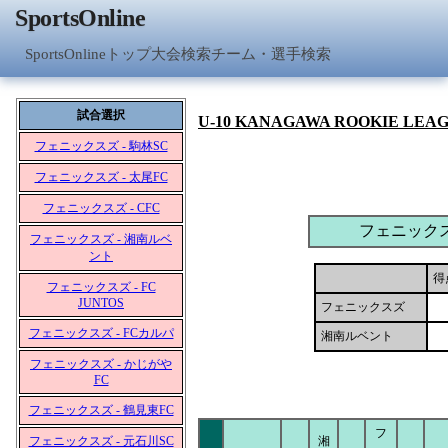
SportsOnline
SportsOnlineトップ
大会検索
チーム・選手検索
試合選択
U-10 KANAGAWA ROOKIE LEA
フェニックスズ - 駒林SC
フェニックスズ - 太尾FC
フェニックスズ - CFC
フェニック
フェニックスズ - 湘南ルベ
ント
得
フェニックスズ - FC
JUNTOS
フェニックスズ
フェニックスズ - FCカルパ
湘南ルベント
フェニックスズ - かじがや
FC
フェニックスズ - 鶴見東FC
フ
フェニックスズ - 元石川SC
湘