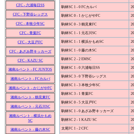
CFC - 六浦毎日SS
駒林SC 1 - 0 FCカルパ
20
CFC - 下野谷レッグス
駒林SC 0 - 1 かじがやFC
20
CFC - 本牧少年SC
駒林SC 0 - 3 鶴見東FC
20
CFC - 青葉FC
駒林SC 1 - 1 元石川SC
20
駒林SC 1 - 1 横浜かもめSC
20
CFC - 大豆戸FC
駒林SC 1 - 0 藤の木SC
20
CFC - あざみ野キッカーズ
駒林SC 2 - 2 EMSC
20
CFC - KAZU SC
駒林SC 1 - 0 六浦毎日SS
20
湘南ルベント - FC JUNTOS
駒林SC 3 - 0 下野谷レッグス
20
湘南ルベント - FCカルパ
駒林SC 1 - 3 本牧少年SC
20
湘南ルベント - かじがやFC
駒林SC 3 - 1 青葉FC
20
湘南ルベント - 鶴見東FC
駒林SC 0 - 5 大豆戸FC
20
湘南ルベント - 元石川SC
駒林SC 1 - 0 あざみ野キッカーズ
20
湘南ルベント - 横浜かもめ
駒林SC 2 - 1 KAZU SC
20
SC
太尾FC 1 - 2 CFC
20
湘南ルベント - 藤の木SC