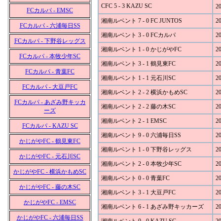
CFC 5 - 3 KAZU SC
20
FCカルパ - EMSC
湘南ルベント 7 - 0 FC JUNTOS
20
FCカルパ - 六浦毎日SS
湘南ルベント 3 - 0 FCカルパ
20
FCカルパ - 下野谷レッグス
湘南ルベント 1 - 0 かじがやFC
20
FCカルパ - 本牧少年SC
湘南ルベント 3 - 1 鶴見東FC
20
FCカルパ - 青葉FC
湘南ルベント 1 - 1 元石川SC
20
FCカルパ - 大豆戸FC
湘南ルベント 2 - 2 横浜かもめSC
20
FCカルパ - あざみ野キッカ
湘南ルベント 2 - 2 藤の木SC
20
ーズ
湘南ルベント 2 - 1 EMSC
20
FCカルパ - KAZU SC
湘南ルベント 9 - 0 六浦毎日SS
20
かじがやFC - 鶴見東FC
湘南ルベント 1 - 0 下野谷レッグス
20
かじがやFC - 元石川SC
湘南ルベント 2 - 0 本牧少年SC
20
かじがやFC - 横浜かもめSC
湘南ルベント 0 - 0 青葉FC
20
かじがやFC - 藤の木SC
湘南ルベント 3 - 1 大豆戸FC
20
かじがやFC - EMSC
湘南ルベント 6 - 1 あざみ野キッカーズ
20
かじがやFC - 六浦毎日SS