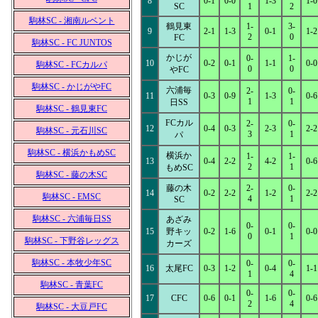
8
0-1
0-0
1-3
1-0
SC
1
2
駒林SC - 湘南ルベント
鶴見東
1-
3-
9
2-1
1-3
0-1
1-2
2
0
FC
駒林SC - FC JUNTOS
かじが
0-
1-
10
0-2
0-1
1-1
0-0
駒林SC - FCカルパ
0
0
やFC
駒林SC - かじがやFC
六浦毎
2-
0-
11
0-3
0-9
1-3
0-6
1
1
日SS
駒林SC - 鶴見東FC
FCカル
2-
0-
12
0-4
0-3
2-3
2-2
駒林SC - 元石川SC
3
1
パ
駒林SC - 横浜かもめSC
横浜か
1-
1-
13
0-4
2-2
4-2
0-6
2
1
もめSC
駒林SC - 藤の木SC
藤の木
2-
0-
14
0-2
2-2
1-2
2-2
駒林SC - EMSC
4
1
SC
駒林SC - 六浦毎日SS
あざみ
0-
0-
15
野キッ
0-2
1-6
0-1
0-0
0
1
駒林SC - 下野谷レッグス
カーズ
駒林SC - 本牧少年SC
0-
0-
16
太尾FC
0-3
1-2
0-4
1-1
1
4
駒林SC - 青葉FC
0-
0-
17
CFC
0-6
0-1
1-6
0-6
2
4
駒林SC - 大豆戸FC