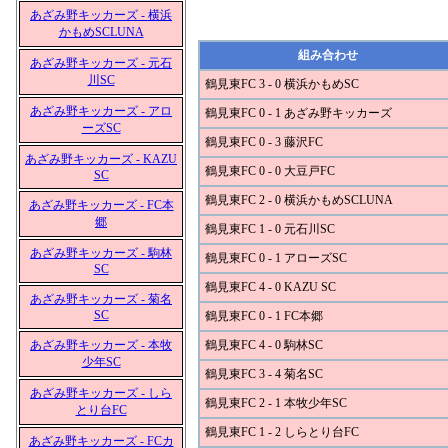
あざみ野キッカーズ - 横浜
かもめSCLUNA
組み合わせ
あざみ野キッカーズ - 元石
川SC
鶴見東FC 3 - 0 横浜かもめSC
あざみ野キッカーズ - アロ
鶴見東FC 0 - 1 あざみ野キッカーズ
ーズSC
鶴見東FC 0 - 3 藤沢FC
あざみ野キッカーズ - KAZU
鶴見東FC 0 - 0 大豆戸FC
SC
鶴見東FC 2 - 0 横浜かもめSCLUNA
あざみ野キッカーズ - FC本
郷
鶴見東FC 1 - 0 元石川SC
あざみ野キッカーズ - 駒林
鶴見東FC 0 - 1 アローズSC
SC
鶴見東FC 4 - 0 KAZU SC
あざみ野キッカーズ - 菊名
SC
鶴見東FC 0 - 1 FC本郷
あざみ野キッカーズ - 本牧
鶴見東FC 4 - 0 駒林SC
少年SC
鶴見東FC 3 - 4 菊名SC
あざみ野キッカーズ - しら
鶴見東FC 2 - 1 本牧少年SC
とり台FC
鶴見東FC 1 - 2 しらとり台FC
あざみ野キッカーズ - FCカ