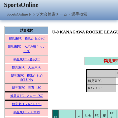
SportsOnline
SportsOnlineトップ
大会検索
チーム・選手検索
試合選択
U-9 KANAGAWA ROOKIE LEAG
鶴見東FC - 横浜かもめSC
鶴見東FC - あざみ野キッカ
ーズ
鶴見東FC - 藤沢FC
鶴見東
鶴見東FC - 大豆戸FC
鶴見東FC - 横浜かもめ
SCLUNA
鶴見東FC
鶴見東FC - 元石川SC
KAZU SC
鶴見東FC - アローズSC
鶴見東FC - KAZU SC
鶴見東FC - FC本郷
FC
しら
FC
太
藤
ね
順