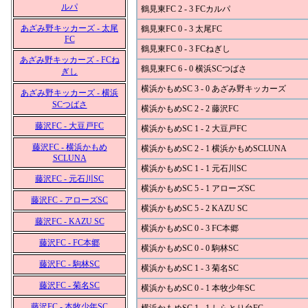
ルパ
鶴見東FC 2 - 3 FCカルパ
あざみ野キッカーズ - 太尾
鶴見東FC 0 - 3 太尾FC
FC
鶴見東FC 0 - 3 FCねぎし
あざみ野キッカーズ - FCね
鶴見東FC 6 - 0 横浜SCつばさ
ぎし
横浜かもめSC 3 - 0 あざみ野キッカーズ
あざみ野キッカーズ - 横浜
SCつばさ
横浜かもめSC 2 - 2 藤沢FC
藤沢FC - 大豆戸FC
横浜かもめSC 1 - 2 大豆戸FC
藤沢FC - 横浜かもめ
横浜かもめSC 2 - 1 横浜かもめSCLUNA
SCLUNA
横浜かもめSC 1 - 1 元石川SC
藤沢FC - 元石川SC
横浜かもめSC 5 - 1 アローズSC
藤沢FC - アローズSC
横浜かもめSC 5 - 2 KAZU SC
藤沢FC - KAZU SC
横浜かもめSC 0 - 3 FC本郷
藤沢FC - FC本郷
横浜かもめSC 0 - 0 駒林SC
藤沢FC - 駒林SC
横浜かもめSC 1 - 3 菊名SC
藤沢FC - 菊名SC
横浜かもめSC 0 - 1 本牧少年SC
藤沢FC - 本牧少年SC