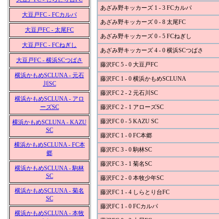
あざみ野キッカーズ 1 - 3 FCカルパ
大豆戸FC - FCカルパ
あざみ野キッカーズ 0 - 8 太尾FC
大豆戸FC - 太尾FC
あざみ野キッカーズ 0 - 5 FCねぎし
大豆戸FC - FCねぎし
あざみ野キッカーズ 4 - 0 横浜SCつばさ
大豆戸FC - 横浜SCつばさ
藤沢FC 5 - 0 大豆戸FC
横浜かもめSCLUNA - 元石
藤沢FC 1 - 0 横浜かもめSCLUNA
川SC
藤沢FC 2 - 2 元石川SC
横浜かもめSCLUNA - アロ
ーズSC
藤沢FC 2 - 1 アローズSC
藤沢FC 0 - 5 KAZU SC
横浜かもめSCLUNA - KAZU
SC
藤沢FC 1 - 0 FC本郷
横浜かもめSCLUNA - FC本
藤沢FC 3 - 0 駒林SC
郷
藤沢FC 3 - 1 菊名SC
横浜かもめSCLUNA - 駒林
SC
藤沢FC 2 - 0 本牧少年SC
横浜かもめSCLUNA - 菊名
藤沢FC 1 - 4 しらとり台FC
SC
藤沢FC 1 - 0 FCカルパ
横浜かもめSCLUNA - 本牧