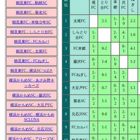
本
とり
尾
沢
鶴見東FC - 駒林SC
ぎ
位
郷
FC
台FC
FC
し
鶴見東FC - 菊名SC
1-
3-
1
太尾FC
2-1
2-2
鶴見東FC - 本牧少年SC
1
0
鶴見東FC - しらとり台FC
しらとり
1-
2-
4-
2
1-6
2
0
1
台FC
鶴見東FC - FCカルパ
1-
0-
3
FC本郷
0-2
4-1
1
1
鶴見東FC - 太尾FC
0-
1-
鶴見東FC - FCねぎし
4
藤沢FC
1-4
1-2
3
0
鶴見東FC - 横浜SCつばさ
2-
1-
2-
5
FCねぎし
6-1
2
4
1
横浜かもめSC - あざみ野キ
ッカーズ
2-
0-
0-
6
大豆戸FC
0-7
1-1
7
2
5
横浜かもめSC - 藤沢FC
2-
1-
1-
7
菊名SC
1-1
3-2
2
2
3
横浜かもめSC - 大豆戸FC
1-
2-
2-
8
元石川SC
0-0
3-1
横浜かもめSC - 横浜かもめ
3
0
2
SCLUNA
1-
1-
0-
9
FCカルパ
1-1
0-4
横浜かもめSC - 元石川SC
3
2
1
0-
0-
0-
横浜かもめSC - アローズSC