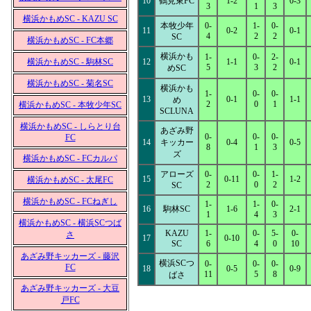
10
鶴見東FC
1-2
0-3
3
1
3
横浜かもめSC - KAZU SC
本牧少年
0-
1-
0-
11
0-2
0-1
4
2
2
SC
横浜かもめSC - FC本郷
横浜かも
1-
0-
2-
横浜かもめSC - 駒林SC
12
1-1
0-1
5
3
2
めSC
横浜かもめSC - 菊名SC
横浜かも
1-
0-
0-
13
0-1
1-1
め
2
0
1
横浜かもめSC - 本牧少年SC
SCLUNA
横浜かもめSC - しらとり台
あざみ野
0-
0-
0-
FC
14
キッカー
0-4
0-5
8
1
3
ズ
横浜かもめSC - FCカルパ
アローズ
0-
0-
1-
15
0-11
1-2
横浜かもめSC - 太尾FC
2
0
2
SC
横浜かもめSC - FCねぎし
1-
1-
0-
16
駒林SC
1-6
2-1
1
4
3
横浜かもめSC - 横浜SCつば
KAZU
1-
0-
5-
0-
さ
17
0-10
SC
6
4
0
10
あざみ野キッカーズ - 藤沢
横浜SCつ
0-
0-
0-
FC
18
0-5
0-9
11
5
8
ばさ
あざみ野キッカーズ - 大豆
戸FC