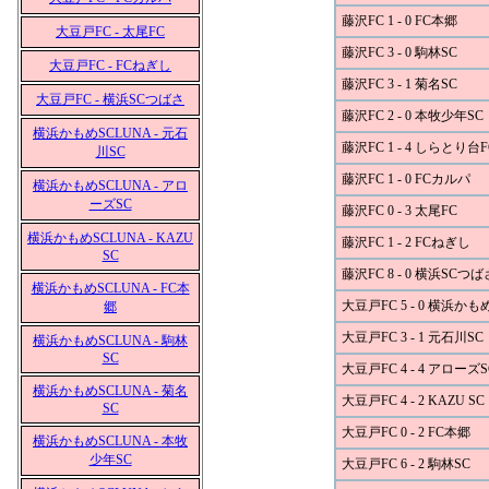
藤沢FC 1 - 0 FC本郷
大豆戸FC - 太尾FC
藤沢FC 3 - 0 駒林SC
大豆戸FC - FCねぎし
藤沢FC 3 - 1 菊名SC
大豆戸FC - 横浜SCつばさ
藤沢FC 2 - 0 本牧少年SC
横浜かもめSCLUNA - 元石
藤沢FC 1 - 4 しらとり台F
川SC
藤沢FC 1 - 0 FCカルパ
横浜かもめSCLUNA - アロ
ーズSC
藤沢FC 0 - 3 太尾FC
横浜かもめSCLUNA - KAZU
藤沢FC 1 - 2 FCねぎし
SC
藤沢FC 8 - 0 横浜SCつば
横浜かもめSCLUNA - FC本
大豆戸FC 5 - 0 横浜かも
郷
大豆戸FC 3 - 1 元石川SC
横浜かもめSCLUNA - 駒林
SC
大豆戸FC 4 - 4 アローズS
横浜かもめSCLUNA - 菊名
大豆戸FC 4 - 2 KAZU SC
SC
大豆戸FC 0 - 2 FC本郷
横浜かもめSCLUNA - 本牧
少年SC
大豆戸FC 6 - 2 駒林SC