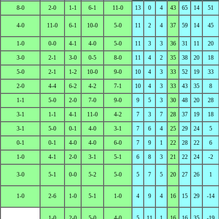
8-0
2-0
1-1
6-1
11-0
13
0
4
43
65
14
51
4-0
11-0
6-1
10-0
5-0
11
2
4
37
59
14
45
1-0
0-0
4-1
4-0
5-0
11
3
3
36
31
11
20
3-0
2-1
3-0
0-5
8-0
11
4
2
35
38
20
18
5-0
2-1
1-2
10-0
9-0
10
4
3
33
52
19
33
2-0
4-4
6-2
4-2
7-1
10
4
3
33
43
35
8
1-1
5-0
2-0
7-0
9-0
9
5
3
30
48
20
28
3-1
1-1
4-1
11-0
4-2
7
3
7
28
37
19
18
3-1
5-0
0-1
4-0
3-1
7
6
4
25
29
24
5
0-1
0-1
4-0
4-0
6-0
7
9
1
22
28
22
6
1-0
4-1
2-0
3-1
5-1
6
8
3
21
22
24
-2
3-0
5-1
0-0
5-2
5-0
5
7
5
20
27
26
1
1-0
2-6
1-0
5-1
1-0
4
9
4
16
15
29
-14
1-0
2-0
5-0
4-0
5
11
1
16
16
35
-19