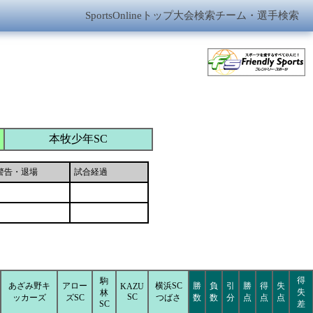
SportsOnlineトップ
大会検索
チーム・選手検索
本牧少年SC
警告・退場
試合経過
得
駒
あざみ野キ
アロー
横浜SC
勝
負
引
勝
得
失
KAZU
失
林
SC
ッカーズ
ズSC
つばさ
数
数
分
点
点
点
SC
差