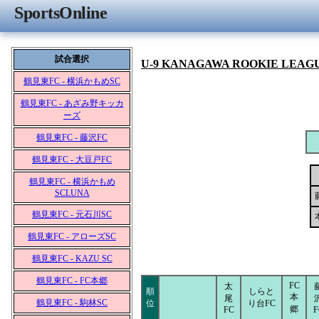
SportsOnline
試合選択
U-9 KANAGAWA ROOKIE LEAG
鶴見東FC - 横浜かもめSC
鶴見東FC - あざみ野キッカ
ーズ
鶴見東FC - 藤沢FC
鶴見東FC - 大豆戸FC
鶴見東FC - 横浜かもめ
SCLUNA
鶴見東FC - 元石川SC
鶴見東FC - アローズSC
鶴見東FC - KAZU SC
鶴見東FC - FC本郷
FC
太
順
しらと
本
尾
鶴見東FC - 駒林SC
位
り台FC
郷
FC
F