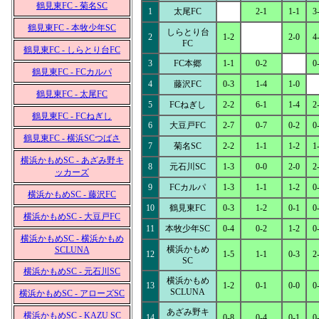
鶴見東FC - 菊名SC
1
太尾FC
2-1
1-1
3
鶴見東FC - 本牧少年SC
しらとり台
2
1-2
2-0
4
FC
鶴見東FC - しらとり台FC
3
FC本郷
1-1
0-2
0
鶴見東FC - FCカルパ
4
藤沢FC
0-3
1-4
1-0
鶴見東FC - 太尾FC
5
FCねぎし
2-2
6-1
1-4
2
鶴見東FC - FCねぎし
6
大豆戸FC
2-7
0-7
0-2
0
鶴見東FC - 横浜SCつばさ
7
菊名SC
2-2
1-1
1-2
1
横浜かもめSC - あざみ野キ
8
元石川SC
1-3
0-0
2-0
2
ッカーズ
9
FCカルパ
1-3
1-1
1-2
0
横浜かもめSC - 藤沢FC
10
鶴見東FC
0-3
1-2
0-1
0
横浜かもめSC - 大豆戸FC
11
本牧少年SC
0-4
0-2
1-2
0
横浜かもめSC - 横浜かもめ
横浜かもめ
SCLUNA
12
1-5
1-1
0-3
2
SC
横浜かもめSC - 元石川SC
横浜かもめ
13
1-2
0-1
0-0
0
SCLUNA
横浜かもめSC - アローズSC
あざみ野キ
横浜かもめSC - KAZU SC
14
0-8
0-4
0-1
0