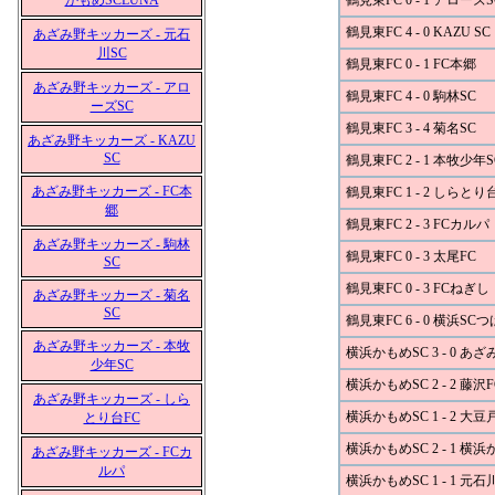
かもめSCLUNA
鶴見東FC 0 - 1 アローズS
鶴見東FC 4 - 0 KAZU SC
あざみ野キッカーズ - 元石
川SC
鶴見東FC 0 - 1 FC本郷
あざみ野キッカーズ - アロ
鶴見東FC 4 - 0 駒林SC
ーズSC
鶴見東FC 3 - 4 菊名SC
あざみ野キッカーズ - KAZU
SC
鶴見東FC 2 - 1 本牧少年S
あざみ野キッカーズ - FC本
鶴見東FC 1 - 2 しらとり
郷
鶴見東FC 2 - 3 FCカルパ
あざみ野キッカーズ - 駒林
鶴見東FC 0 - 3 太尾FC
SC
鶴見東FC 0 - 3 FCねぎし
あざみ野キッカーズ - 菊名
SC
鶴見東FC 6 - 0 横浜SC
あざみ野キッカーズ - 本牧
横浜かもめSC 3 - 0 
少年SC
横浜かもめSC 2 - 2 藤沢F
あざみ野キッカーズ - しら
横浜かもめSC 1 - 2 大豆
とり台FC
横浜かもめSC 2 - 1 横
あざみ野キッカーズ - FCカ
ルパ
横浜かもめSC 1 - 1 元石