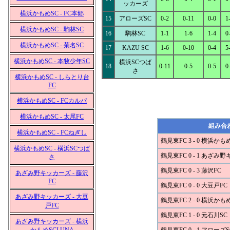
ッカーズ
横浜かもめSC - FC本郷
15
アローズSC
0-2
0-11
0-0
1
横浜かもめSC - 駒林SC
16
駒林SC
1-1
1-6
1-4
0
横浜かもめSC - 菊名SC
17
KAZU SC
1-6
0-10
0-4
5
横浜かもめSC - 本牧少年SC
横浜SCつば
18
0-11
0-5
0-5
0
さ
横浜かもめSC - しらとり台
FC
横浜かもめSC - FCカルパ
横浜かもめSC - 太尾FC
組み合
横浜かもめSC - FCねぎし
鶴見東FC 3 - 0 横浜かも
横浜かもめSC - 横浜SCつば
鶴見東FC 0 - 1 あざみ
さ
鶴見東FC 0 - 3 藤沢FC
あざみ野キッカーズ - 藤沢
FC
鶴見東FC 0 - 0 大豆戸FC
あざみ野キッカーズ - 大豆
鶴見東FC 2 - 0 横浜かも
戸FC
鶴見東FC 1 - 0 元石川SC
あざみ野キッカーズ - 横浜