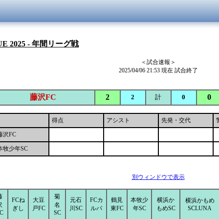
UE 2025 - 年間リーグ戦
＜試合速報＞
2025/04/06 21:53 現在 試合終了
藤沢FC
2
0
2
計
0
得点
アシスト
先発・交代
藤沢FC
本牧少年SC
別ウィンドウで表示
藤
菊
FCね
大豆
元石
FCカ
鶴見
本牧少
横浜か
横浜かもめ
沢
名
ぎし
戸FC
川SC
ルパ
東FC
年SC
もめSC
SCLUNA
C
SC