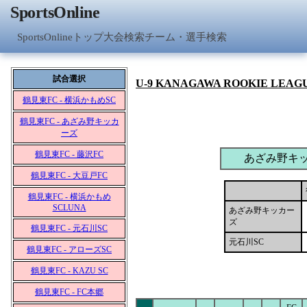
SportsOnline
SportsOnlineトップ
大会検索
チーム・選手検索
試合選択
U-9 KANAGAWA ROOKIE LEAG
鶴見東FC - 横浜かもめSC
鶴見東FC - あざみ野キッカ
ーズ
鶴見東FC - 藤沢FC
あざみ野キ
鶴見東FC - 大豆戸FC
鶴見東FC - 横浜かもめ
SCLUNA
あざみ野キッカー
ズ
鶴見東FC - 元石川SC
元石川SC
鶴見東FC - アローズSC
鶴見東FC - KAZU SC
鶴見東FC - FC本郷