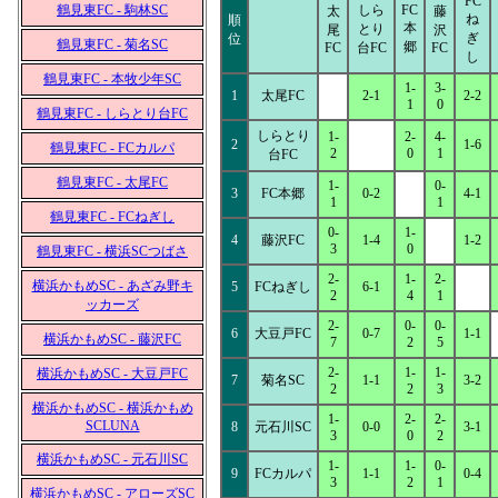
FC
鶴見東FC - 駒林SC
しら
FC
太
藤
ね
順
本
とり
尾
沢
ぎ
位
鶴見東FC - 菊名SC
郷
FC
台FC
FC
し
鶴見東FC - 本牧少年SC
1-
3-
1
太尾FC
2-1
2-2
1
0
鶴見東FC - しらとり台FC
しらとり
1-
2-
4-
2
1-6
鶴見東FC - FCカルパ
2
0
1
台FC
鶴見東FC - 太尾FC
1-
0-
3
FC本郷
0-2
4-1
1
1
鶴見東FC - FCねぎし
0-
1-
4
藤沢FC
1-4
1-2
3
0
鶴見東FC - 横浜SCつばさ
2-
1-
2-
横浜かもめSC - あざみ野キ
5
FCねぎし
6-1
2
4
1
ッカーズ
2-
0-
0-
6
大豆戸FC
0-7
1-1
横浜かもめSC - 藤沢FC
7
2
5
2-
1-
1-
横浜かもめSC - 大豆戸FC
7
菊名SC
1-1
3-2
2
2
3
横浜かもめSC - 横浜かもめ
1-
2-
2-
SCLUNA
8
元石川SC
0-0
3-1
3
0
2
横浜かもめSC - 元石川SC
1-
1-
0-
9
FCカルパ
1-1
0-4
3
2
1
横浜かもめSC - アローズSC