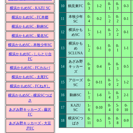
0-
0-
0-
10
鶴見東FC
1-2
0-3
横浜かもめSC - KAZU SC
3
1
3
本牧少年
0-
1-
0-
横浜かもめSC - FC本郷
11
0-2
0-1
4
2
2
SC
横浜かもめSC - 駒林SC
横浜かも
1-
0-
2-
12
1-1
0-1
5
3
2
めSC
横浜かもめSC - 菊名SC
横浜かも
横浜かもめSC - 本牧少年SC
1-
0-
0-
13
0-1
1-1
め
2
0
1
SCLUNA
横浜かもめSC - しらとり台
FC
あざみ野
0-
0-
0-
14
キッカー
0-4
0-5
横浜かもめSC - FCカルパ
8
1
3
ズ
横浜かもめSC - 太尾FC
アローズ
0-
0-
1-
15
0-11
1-2
2
0
2
SC
横浜かもめSC - FCねぎし
1-
1-
0-
16
駒林SC
1-6
2-1
横浜かもめSC - 横浜SCつば
1
4
3
さ
KAZU
1-
0-
5-
0-
17
0-10
あざみ野キッカーズ - 藤沢
SC
6
4
0
10
FC
横浜SCつ
0-
0-
0-
18
0-5
0-9
11
5
8
あざみ野キッカーズ - 大豆
ばさ
戸FC