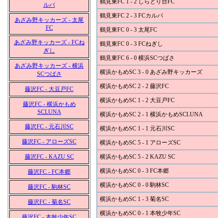
鶴見東FC 1 - 2 しらとり台FC
ルパ
鶴見東FC 2 - 3 FCカルパ
あざみ野キッカーズ - 太尾
FC
鶴見東FC 0 - 3 太尾FC
あざみ野キッカーズ - FCね
鶴見東FC 0 - 3 FCねぎし
ぎし
鶴見東FC 6 - 0 横浜SCつばさ
あざみ野キッカーズ - 横浜
横浜かもめSC 3 - 0 あざみ野キッカーズ
SCつばさ
横浜かもめSC 2 - 2 藤沢FC
藤沢FC - 大豆戸FC
横浜かもめSC 1 - 2 大豆戸FC
藤沢FC - 横浜かもめ
SCLUNA
横浜かもめSC 2 - 1 横浜かもめSCLUNA
藤沢FC - 元石川SC
横浜かもめSC 1 - 1 元石川SC
藤沢FC - アローズSC
横浜かもめSC 5 - 1 アローズSC
藤沢FC - KAZU SC
横浜かもめSC 5 - 2 KAZU SC
横浜かもめSC 0 - 3 FC本郷
藤沢FC - FC本郷
横浜かもめSC 0 - 0 駒林SC
藤沢FC - 駒林SC
横浜かもめSC 1 - 3 菊名SC
藤沢FC - 菊名SC
横浜かもめSC 0 - 1 本牧少年SC
藤沢FC - 本牧少年SC