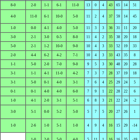
8-0
2-0
1-1
6-1
11-0
13
0
4
43
65
14
51
4-0
11-0
6-1
10-0
5-0
11
2
4
37
59
14
45
1-0
0-0
4-1
4-0
5-0
11
3
3
36
31
11
20
3-0
2-1
3-0
0-5
8-0
11
4
2
35
38
20
18
5-0
2-1
1-2
10-0
9-0
10
4
3
33
52
19
33
2-0
4-4
6-2
4-2
7-1
10
4
3
33
43
35
8
1-1
5-0
2-0
7-0
9-0
9
5
3
30
48
20
28
3-1
1-1
4-1
11-0
4-2
7
3
7
28
37
19
18
3-1
5-0
0-1
4-0
3-1
7
6
4
25
29
24
5
0-1
0-1
4-0
4-0
6-0
7
9
1
22
28
22
6
1-0
4-1
2-0
3-1
5-1
6
8
3
21
22
24
-2
3-0
5-1
0-0
5-2
5-0
5
7
5
20
27
26
1
1-0
2-6
1-0
5-1
1-0
4
9
4
16
15
29
-14
1-0
2-0
5-0
4-0
5
11
1
16
16
35
-19