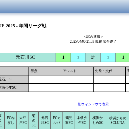
UE 2025 - 年間リーグ戦
＜試合速報＞
2025/04/06 21:53 現在 試合終了
元石川SC
1
1
1
計
1
得点
アシスト
先発・交代
元石川SC
本牧少年SC
別ウィンドウで表示
藤
菊
FCね
大豆
元石
FCカ
鶴見
本牧少
横浜か
横浜かもめ
沢
名
ぎし
戸FC
川SC
ルパ
東FC
年SC
もめSC
SCLUNA
C
SC