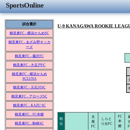
SportsOnline
試合選択
U-9 KANAGAWA ROOKIE LEAG
鶴見東FC - 横浜かもめSC
鶴見東FC - あざみ野キッカ
ーズ
鶴見東FC - 藤沢FC
鶴見東FC - 大豆戸FC
鶴見東FC - 横浜かもめ
SCLUNA
鶴見東FC - 元石川SC
鶴見東FC - アローズSC
鶴見東FC - KAZU SC
鶴見東FC - FC本郷
FC
太
順
しらと
本
尾
鶴見東FC - 駒林SC
位
り台FC
郷
FC
F