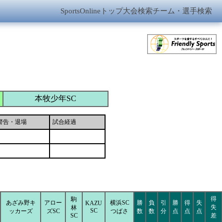
SportsOnlineトップ
大会検索
チーム・選手検索
本牧少年SC
警告・退場
試合経過
得
駒
あざみ野キ
アロー
横浜SC
勝
負
引
勝
得
失
KAZU
失
林
SC
ッカーズ
ズSC
つばさ
数
数
分
点
点
点
SC
差