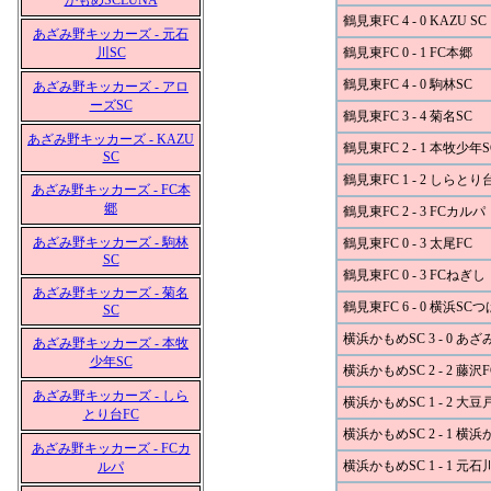
かもめSCLUNA
鶴見東FC 4 - 0 KAZU SC
あざみ野キッカーズ - 元石
川SC
鶴見東FC 0 - 1 FC本郷
鶴見東FC 4 - 0 駒林SC
あざみ野キッカーズ - アロ
ーズSC
鶴見東FC 3 - 4 菊名SC
あざみ野キッカーズ - KAZU
鶴見東FC 2 - 1 本牧少年S
SC
鶴見東FC 1 - 2 しらとり
あざみ野キッカーズ - FC本
郷
鶴見東FC 2 - 3 FCカルパ
あざみ野キッカーズ - 駒林
鶴見東FC 0 - 3 太尾FC
SC
鶴見東FC 0 - 3 FCねぎし
あざみ野キッカーズ - 菊名
鶴見東FC 6 - 0 横浜SC
SC
横浜かもめSC 3 - 0 
あざみ野キッカーズ - 本牧
少年SC
横浜かもめSC 2 - 2 藤沢F
あざみ野キッカーズ - しら
横浜かもめSC 1 - 2 大豆
とり台FC
横浜かもめSC 2 - 1 横
あざみ野キッカーズ - FCカ
横浜かもめSC 1 - 1 元石
ルパ