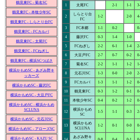
鶴見東FC - 菊名SC
1
太尾FC
2-1
1-1
3
鶴見東FC - 本牧少年SC
しらとり台
2
1-2
2-0
4
FC
鶴見東FC - しらとり台FC
3
FC本郷
1-1
0-2
0
鶴見東FC - FCカルパ
4
藤沢FC
0-3
1-4
1-0
鶴見東FC - 太尾FC
5
FCねぎし
2-2
6-1
1-4
2
鶴見東FC - FCねぎし
6
大豆戸FC
2-7
0-7
0-2
0
鶴見東FC - 横浜SCつばさ
7
菊名SC
2-2
1-1
1-2
1
横浜かもめSC - あざみ野キ
8
元石川SC
1-3
0-0
2-0
2
ッカーズ
9
FCカルパ
1-3
1-1
1-2
0
横浜かもめSC - 藤沢FC
10
鶴見東FC
0-3
1-2
0-1
0
横浜かもめSC - 大豆戸FC
11
本牧少年SC
0-4
0-2
1-2
0
横浜かもめSC - 横浜かもめ
横浜かもめ
SCLUNA
12
1-5
1-1
0-3
2
SC
横浜かもめSC - 元石川SC
横浜かもめ
13
1-2
0-1
0-0
0
SCLUNA
横浜かもめSC - アローズSC
あざみ野キ
横浜かもめSC - KAZU SC
14
0-8
0-4
0-1
0