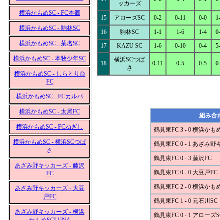
ッカーズ
横浜かもめSC - FC本郷
15
アローズSC
0-2
0-11
0-0
1
横浜かもめSC - 駒林SC
16
駒林SC
1-1
1-6
1-4
0
横浜かもめSC - 菊名SC
17
KAZU SC
1-6
0-10
0-4
5
横浜かもめSC - 本牧少年SC
横浜SCつば
18
0-11
0-5
0-5
0
さ
横浜かもめSC - しらとり台
FC
横浜かもめSC - FCカルパ
横浜かもめSC - 太尾FC
組み合
横浜かもめSC - FCねぎし
鶴見東FC 3 - 0 横浜かも
横浜かもめSC - 横浜SCつば
鶴見東FC 0 - 1 あざみ
さ
鶴見東FC 0 - 3 藤沢FC
あざみ野キッカーズ - 藤沢
鶴見東FC 0 - 0 大豆戸FC
FC
鶴見東FC 2 - 0 横浜かも
あざみ野キッカーズ - 大豆
戸FC
鶴見東FC 1 - 0 元石川SC
あざみ野キッカーズ - 横浜
鶴見東FC 0 - 1 アローズS