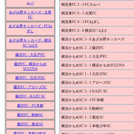
ルパ
鶴見東FC 2 - 3 FCカルパ
あざみ野キッカーズ - 太尾
鶴見東FC 0 - 3 太尾FC
FC
鶴見東FC 0 - 3 FCねぎし
あざみ野キッカーズ - FCね
鶴見東FC 6 - 0 横浜SCつばさ
ぎし
横浜かもめSC 3 - 0 あざみ野キッカーズ
あざみ野キッカーズ - 横浜
SCつばさ
横浜かもめSC 2 - 2 藤沢FC
藤沢FC - 大豆戸FC
横浜かもめSC 1 - 2 大豆戸FC
藤沢FC - 横浜かもめ
横浜かもめSC 2 - 1 横浜かもめSCLUNA
SCLUNA
横浜かもめSC 1 - 1 元石川SC
藤沢FC - 元石川SC
横浜かもめSC 5 - 1 アローズSC
藤沢FC - アローズSC
横浜かもめSC 5 - 2 KAZU SC
藤沢FC - KAZU SC
横浜かもめSC 0 - 3 FC本郷
藤沢FC - FC本郷
横浜かもめSC 0 - 0 駒林SC
藤沢FC - 駒林SC
横浜かもめSC 1 - 3 菊名SC
藤沢FC - 菊名SC
横浜かもめSC 0 - 1 本牧少年SC
藤沢FC - 本牧少年SC