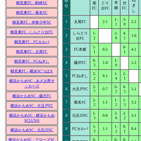
ね
順
本
鶴見東FC - 駒林SC
とり
尾
沢
ぎ
位
郷
FC
台FC
FC
し
鶴見東FC - 菊名SC
1-
3-
1
太尾FC
2-1
2-2
鶴見東FC - 本牧少年SC
1
0
鶴見東FC - しらとり台FC
しらとり
1-
2-
4-
2
1-6
2
0
1
台FC
鶴見東FC - FCカルパ
1-
0-
3
FC本郷
0-2
4-1
鶴見東FC - 太尾FC
1
1
0-
1-
鶴見東FC - FCねぎし
4
藤沢FC
1-4
1-2
3
0
鶴見東FC - 横浜SCつばさ
2-
1-
2-
5
FCねぎし
6-1
2
4
1
横浜かもめSC - あざみ野キ
ッカーズ
2-
0-
0-
6
大豆戸FC
0-7
1-1
7
2
5
横浜かもめSC - 藤沢FC
2-
1-
1-
7
菊名SC
1-1
3-2
2
2
3
横浜かもめSC - 大豆戸FC
1-
2-
2-
横浜かもめSC - 横浜かもめ
8
元石川SC
0-0
3-1
3
0
2
SCLUNA
1-
1-
0-
9
FCカルパ
1-1
0-4
横浜かもめSC - 元石川SC
3
2
1
横浜かもめSC - アローズSC
0-
0-
0-