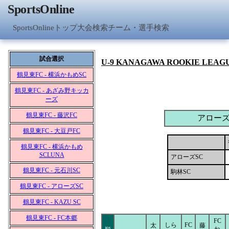
SportsOnline
SportsOnlineトップ
大会検索
チーム・選手検索
試合選択
U-9 KANAGAWA ROOKIE LEAG
鶴見東FC - 横浜かもめSC
鶴見東FC - あざみ野キッカ
ーズ
鶴見東FC - 藤沢FC
アローズ
鶴見東FC - 大豆戸FC
鶴見東FC - 横浜かもめ
SCLUNA
アローズSC
鶴見東FC - 元石川SC
駒林SC
鶴見東FC - アローズSC
鶴見東FC - KAZU SC
鶴見東FC - FC本郷
FC
しら
FC
太
藤