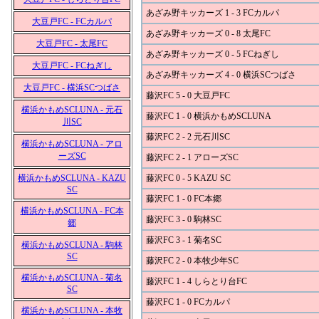
あざみ野キッカーズ 1 - 3 FCカルパ
大豆戸FC - FCカルパ
あざみ野キッカーズ 0 - 8 太尾FC
大豆戸FC - 太尾FC
あざみ野キッカーズ 0 - 5 FCねぎし
大豆戸FC - FCねぎし
あざみ野キッカーズ 4 - 0 横浜SCつばさ
大豆戸FC - 横浜SCつばさ
藤沢FC 5 - 0 大豆戸FC
横浜かもめSCLUNA - 元石
藤沢FC 1 - 0 横浜かもめSCLUNA
川SC
藤沢FC 2 - 2 元石川SC
横浜かもめSCLUNA - アロ
ーズSC
藤沢FC 2 - 1 アローズSC
横浜かもめSCLUNA - KAZU
藤沢FC 0 - 5 KAZU SC
SC
藤沢FC 1 - 0 FC本郷
横浜かもめSCLUNA - FC本
藤沢FC 3 - 0 駒林SC
郷
藤沢FC 3 - 1 菊名SC
横浜かもめSCLUNA - 駒林
SC
藤沢FC 2 - 0 本牧少年SC
横浜かもめSCLUNA - 菊名
藤沢FC 1 - 4 しらとり台FC
SC
藤沢FC 1 - 0 FCカルパ
横浜かもめSCLUNA - 本牧