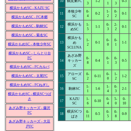
10
鶴見東FC
1-2
0-3
3
1
3
横浜かもめSC - KAZU SC
本牧少年
0-
1-
0-
11
0-2
0-1
4
2
2
SC
横浜かもめSC - FC本郷
横浜かも
1-
0-
2-
横浜かもめSC - 駒林SC
12
1-1
0-1
5
3
2
めSC
横浜かもめSC - 菊名SC
横浜かも
1-
0-
0-
13
0-1
1-1
め
横浜かもめSC - 本牧少年SC
2
0
1
SCLUNA
横浜かもめSC - しらとり台
あざみ野
FC
0-
0-
0-
14
キッカー
0-4
0-5
8
1
3
ズ
横浜かもめSC - FCカルパ
アローズ
0-
0-
1-
横浜かもめSC - 太尾FC
15
0-11
1-2
2
0
2
SC
横浜かもめSC - FCねぎし
1-
1-
0-
16
駒林SC
1-6
2-1
1
4
3
横浜かもめSC - 横浜SCつば
さ
KAZU
1-
0-
5-
0-
17
0-10
SC
6
4
0
10
あざみ野キッカーズ - 藤沢
横浜SCつ
0-
0-
0-
FC
18
0-5
0-9
11
5
8
ばさ
あざみ野キッカーズ - 大豆
戸FC